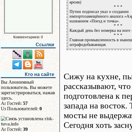
время)
* * *
Путин подписал указ о создании
импортозамещённого аналога «Аэ
названием «Поезд и точка».
* * *
Каждый день без номерка на ноге 
* * *
Комментариев: 0
Главная промышленность в нынеш
Ссылки
штрафодобывающая.
Сижу на кухне, п
Кто на сайте
Вы Анонимный
рассказывают, чт
пользователь. Вы можете
зарегистрироваться, нажав
подготовлена к пе
здесь
.
запада на восток.
Гостей:
57
Пользователей:
0
мосты не выдержат
risk-
Сегодня хоть засн
tuva.info
Гостей:
39