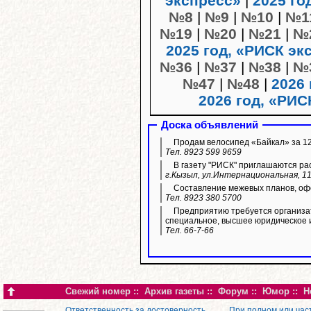
экспресс»
|
2025 го
№8
|
№9
|
№10
|
№1
№19
|
№20
|
№21
|
№
2025 год, «РИСК эк
№36
|
№37
|
№38
|
№
№47
|
№48
|
2026 
2026 год, «РИС
Доска объявлений
Продам велосипед «Байкал» за 12 
Тел. 8923 599 9659
В газету "РИСК" приглашаются ра
г.Кызыл, ул.Интернациональная, 11
Составление межевых планов, офо
Тел. 8923 380 5700
Предприятию требуется организа
специальное, высшее юридическое 
Тел. 66-7-66
Свежий номер
::
Архив газеты
::
Форум
::
Юмор
::
Н
Ответственность за достоверность
При полном или час