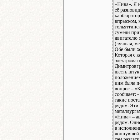
«Нива». Я 
её разнови
карбюратор
впрыском, 
тольяттинс
сумели при
двигателю 
(лучшая, м
Обе были хо
Которая с 
электромаг
Димитровгр
шесть штук
положением
ним была п
вопрос – «К
сообщает: 
такие поста
рядом. Эти 
металлурга
«Нива» – а
рядом. Одн
в исполнен
лопнувшей 
там раздат