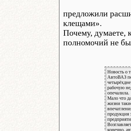
предложили расши
клещами».
Почему, думаете, 
полномочий не был
Новость о т
АвтоВАЗ пе
четырёхдн
рабочую не
опечалила.
Мало что д
жизни таки
впечатления
продукция 
предприяти
Возглавляет
конечно, а