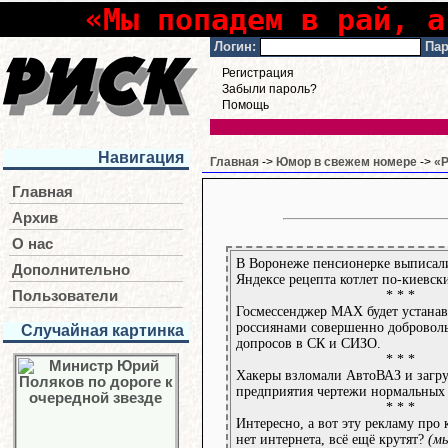
«Мы попадем в рай, а
Логин:
Пар
Регистрация
Забыли пароль?
Помощь
Навигация
Главная
->
Юмор в свежем номере
->
«Р
Главная
Архив
О нас
В Воронеже пенсионерке выписали
Дополнительно
Яндексе рецепта котлет по-киевск
* * *
Пользователи
Госмессенджер МАХ будет устанав
россиянами совершенно доброволь
Случайная картинка
допросов в СК и СИЗО.
* * *
Хакеры взломали АвтоВАЗ и загру
предприятия чертежи нормальных
* * *
Интересно, а вот эту рекламу про к
нет интернета, всё ещё крутят?
(мы