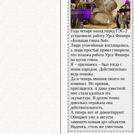
Года четыре назад перед ГЭС-2
установили работу Урса Фишера
«Большая глина №4».
Люди утончённые восхищались,
а люди простые прямо говорили,
что похожа работа Урса Фишера
на кусок говна.
Я – признаюсь – был тогда с
моим народом. Действительно
ведь похожа.
Да и теперь мнения своего не
изменил. Но привык,
пригляделся, и даже уместной
мне стала казаться эта
скульптура. В целом точно
довольно отражала она
действительность.
А теперь вот её демонтируют.
Обещают уже в августе
заменить новым арт-объектом.
Надеюсь, столь же уместным.