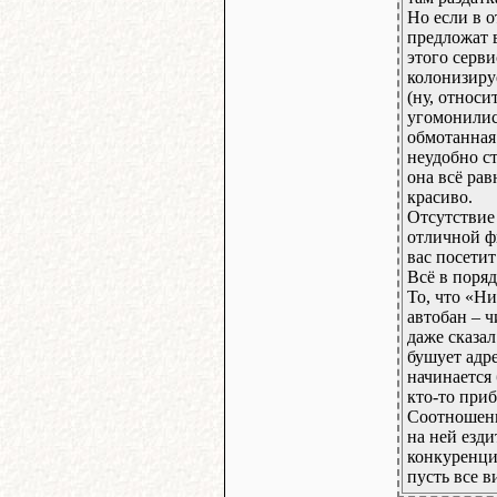
Но если в о
предложат в
этого серв
колонизиру
(ну, относи
угомонилис
обмотанная 
неудобно ст
она всё рав
красиво.
Отсутствие
отличной фи
вас посетит
Всё в поря
То, что «Ни
автобан – ч
даже сказал
бушует адр
начинается
кто-то при
Соотношени
на ней езди
конкуренци
пусть все в