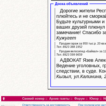
Доска объявлений
Дорогие жители Респ
плюйтесь и не сморка
Будьте культурными и 
ваших друзей плюнул 
замечание! Спасибо з
Кужугет
Продам гараж за 950 тыс.р. 20 кв.
Тел. 8923 388 1952
Продам велосипед «Байкал» за 12 
Тел. 8923 599 9659
АДВОКАТ Язев Алекс
Ведение уголовных, г
следствии, в суде. Ко
Кызыл, ул.Калинина, 2
Свежий номер
::
Архив газеты
::
Форум
::
Юмор
::
Н
Ответственность за достоверность
При полном или час