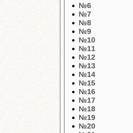
№6
№7
№8
№9
№10
№11
№12
№13
№14
№15
№16
№17
№18
№19
№20