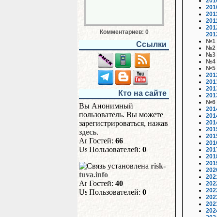
201
201
201
201
201
Комментариев: 0
201
№1
Ссылки
№2
№3
№4
№5
201
201
201
Кто на сайте
201
№6
Вы Анонимный
201
пользователь. Вы можете
201
зарегистрироваться, нажав
201
201
здесь
.
201
Гостей:
66
201
Пользователей:
0
201
201
201
risk-
202
tuva.info
202
Гостей:
40
202
202
Пользователей:
0
202
202
202