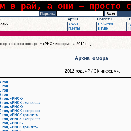
м в рай, а они – просто 
Пароль:
Архив
Новости
О
я
роль?
Архив
События
К
газеты
в Туве
П
мор в свежем номере
-> «РИСК информ» за 2012 год
Архив юмора
2012 год.
«РИСК информ».
4 год
5 год
6 год
7 год
7 год, «РИСК»
7 год, «РИСК экспресс»
8 год, «РИСК»
8 год, «РИСК экспресс»
9 год, «РИСК транзит»
9 год, «РИСК экспресс»
9 год, «РИСК»
0 год, «РИСК транзит»