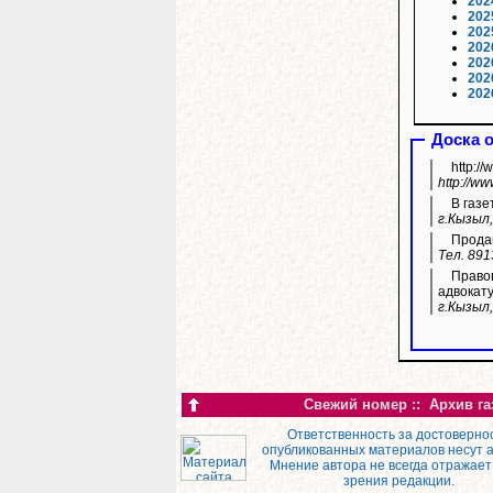
202
202
202
202
202
202
202
Доска 
http:/
http://w
В газе
г.Кызыл,
Продам
Тел. 891
Правов
адвокату
г.Кызыл,
Свежий номер
::
Архив га
Ответственность за достоверно
опубликованных материалов несут 
Мнение автора не всегда отражает
зрения редакции.