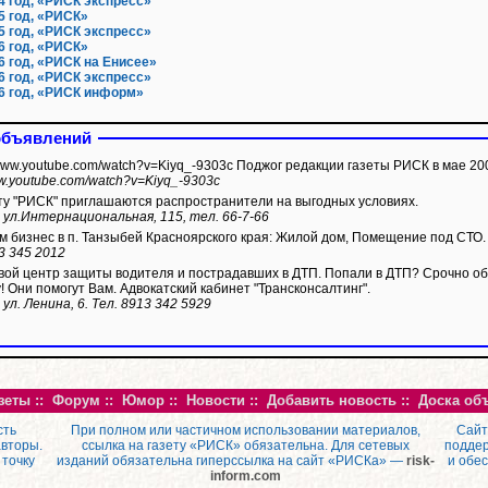
4 год, «РИСК экспресс»
5 год, «РИСК»
5 год, «РИСК экспресс»
6 год, «РИСК»
6 год, «РИСК на Енисее»
6 год, «РИСК экспресс»
6 год, «РИСК информ»
объявлений
/www.youtube.com/watch?v=Kiyq_-9303c Поджог редакции газеты РИСК в мае 200
ww.youtube.com/watch?v=Kiyq_-9303c
ту "РИСК" приглашаются распространители на выгодных условиях.
 ул.Интернациональная, 115, тел. 66-7-66
 бизнес в п. Танзыбей Красноярского края: Жилой дом, Помещение под СТО.
3 345 2012
ой центр защиты водителя и пострадавших в ДТП. Попали в ДТП? Срочно обр
! Они помогут Вам. Адвокатский кабинет "Трансконсалтинг".
 ул. Ленина, 6. Тел. 8913 342 5929
зеты
::
Форум
::
Юмор
::
Новости
::
Добавить новость
::
Доска об
сть
При полном или частичном использовании материалов,
Сайт
авторы.
ссылка на газету «РИСК» обязательна. Для сетевых
поддер
 точку
изданий обязательна гиперссылка на сайт «РИСКа» —
risk-
и обе
inform.com