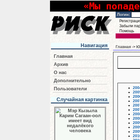
«Мы попаде
Логин:
Регистраци
Забыли па
Помощь
Навигация
Главная
->
Ю
Главная
Архив
О нас
Дополнительно
200
Пользователи
200
200
Случайная картинка
200
200
200
200
200
200
200
200
201