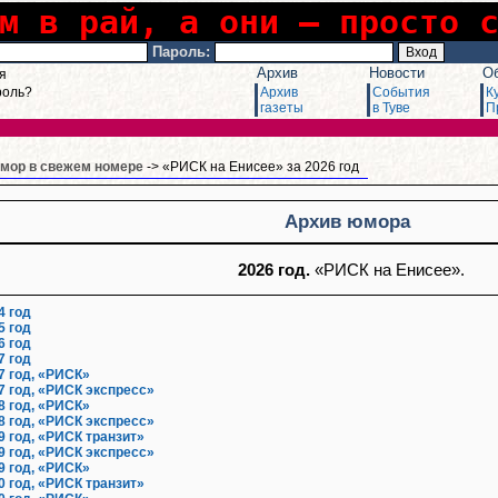
м в рай, а они – просто 
Пароль:
Архив
Новости
О
я
роль?
Архив
События
К
газеты
в Туве
П
мор в свежем номере
-> «РИСК на Енисее» за 2026 год
Архив юмора
2026 год.
«РИСК на Енисее».
4 год
5 год
6 год
7 год
7 год, «РИСК»
7 год, «РИСК экспресс»
8 год, «РИСК»
8 год, «РИСК экспресс»
9 год, «РИСК транзит»
9 год, «РИСК экспресс»
9 год, «РИСК»
0 год, «РИСК транзит»