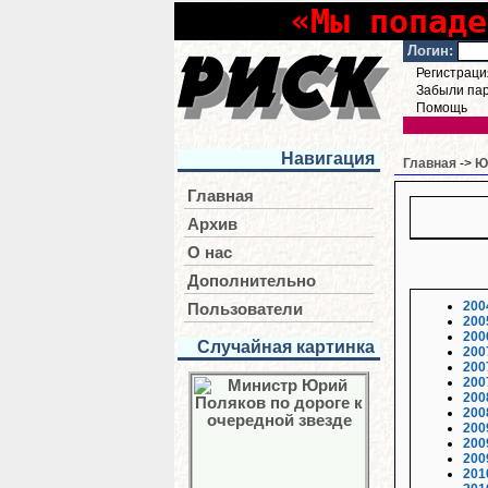
«Мы попаде
Логин:
Регистраци
Забыли па
Помощь
Навигация
Главная
->
Ю
Главная
Архив
О нас
Дополнительно
200
Пользователи
200
200
Случайная картинка
200
200
200
200
200
200
200
200
201