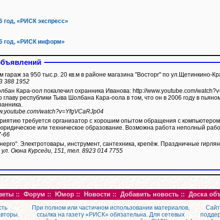
6 год, «РИСК экспресс»
6 год, «РИСК информ»
объявлений
 гараж за 950 тыс.р. 20 кв.м в районе магазина "Восторг" по ул.Щетинкино-Кр
3 388 1952
а-оол покалечил охранника Иванова: http://www.youtube.com/watch?v=YfgVCaRJp04 Иванов обвиняет
 главу республики Тыва Шолбана Кара-оола в том, что он в 2006 году в пьяном
ранника.
ww.youtube.com/watch?v=YfgVCaRJp04
иятию требуется организатор с хорошим опытом обращения с компьютером
юридическое или техническое образование. Возможна работа неполный рабо
7-66
нерго". Электротовары, инструмент, сантехника, крепёж. Праздничные гирля
 ул. Оюна Курседи, 151, тел. 8923 014 7755
зеты
::
Форум
::
Юмор
::
Новости
::
Добавить новость
::
Доска об
сть
При полном или частичном использовании материалов,
Сайт
авторы.
ссылка на газету «РИСК» обязательна. Для сетевых
поддер