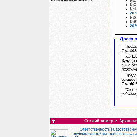
№2
№3
№4
202
№5
№6
202
Доска 
Продам
Тел. 892
Как Шолбан Кар
будущего
сына-ох
http://w
Предпр
высшее 
Тел. 66-
"Скатэ
г.Кызыл,
Свежий номер
::
Архив га
Ответственность за достоверно
опубликованных материалов несут 