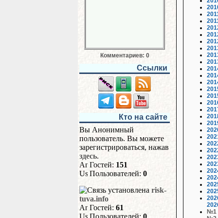
201
201
201
201
201
201
201
201
201
Комментариев: 0
201
Ссылки
201
201
201
201
201
201
201
Кто на сайте
201
201
Вы Анонимный
202
202
пользователь. Вы можете
202
зарегистрироваться, нажав
202
здесь
.
202
Гостей:
151
202
202
Пользователей:
0
202
202
risk-
202
tuva.info
202
202
Гостей:
61
№1
Пользователей:
0