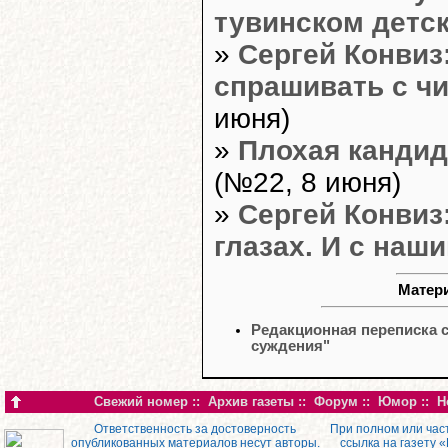
тувинском детс
»
Сергей Конвиз
спрашивать с ч
июня)
»
Плохая кандид
(№22, 8 июня)
»
Сергей Конвиз
глазах. И с наш
Матери
Редакционная переписка 
суждения"
Свежий номер
::
Архив газеты
::
Форум
::
Юмор
::
Н
Ответственность за достоверность
При полном или час
опубликованных материалов несут авторы.
ссылка на газету 