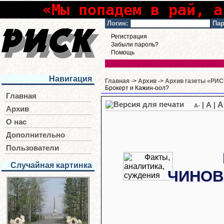
«Мы попадем в рай, а
Логин:
Пар
Регистрация
Забыли пароль?
Помощь
Навигация
Главная
->
Архив
->
Архив газеты «РИСК
Брокерт и Кажин-оол?
Главная
A
|
A
|
A-
Архив
О нас
Дополнительно
Пользователи
Случайная картинка
ЧИНОВ