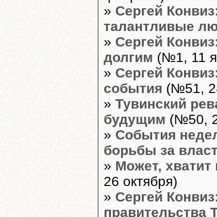
»
Сергей Конвиз
талантливые л
»
Сергей Конвиз
долгим
(№1, 11 я
»
Сергей Конвиз
события
(№51, 2
»
Тувинский ре
будущим
(№50, 2
»
События недел
борьбы за власт
»
Может, хватит
26 октября)
»
Сергей Конвиз
правительства 