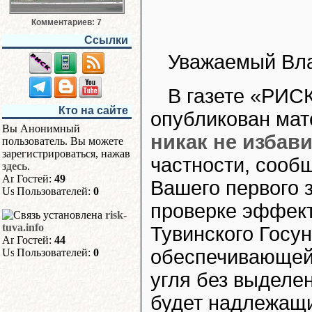
Комментариев: 7
Ссылки
Уважаемый Вла
В газете «РИС
Кто на сайте
опубликован ма
Вы Анонимный
никак не избав
пользователь. Вы можете
зарегистрироваться, нажав
частности, сооб
здесь
.
Гостей:
49
Вашего первого 
Пользователей:
0
проверке эффект
risk-
tuva.info
Тувинского Госу
Гостей:
44
обеспечивающей 
Пользователей:
0
угля без выделен
будет надлежащ