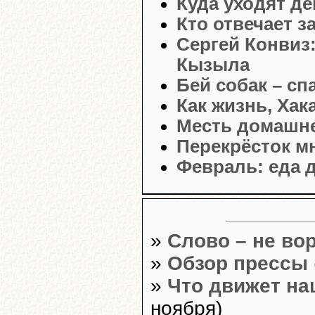
Куда уходят д
Кто отвечает 
Сергей Конвиз
Кызыла
Бей собак – с
Как жизнь, Хак
Месть домашне
Перекрёсток м
Февраль: еда 
»
Слово – не во
»
Обзор прессы
»
Что движет н
ноября)