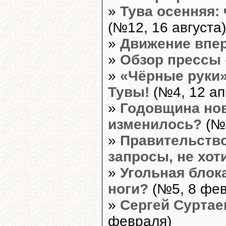
»
Тува осенняя:
(№12, 16 августа)
»
Движение впер
»
Обзор прессы
»
«Чёрные руки»
Тувы!
(№4, 12 ап
»
Годовщина нов
изменилось?
(№4
»
Правительство
запросы, не хот
»
Угольная блока
ноги?
(№5, 8 фев
»
Сергей Суртае
февраля)