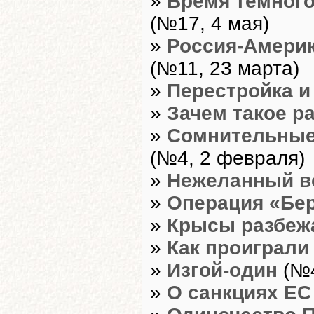
»
Время тёмного
(№17, 4 мая)
»
Россия-Америк
(№11, 23 марта)
»
Перестройка и
»
Зачем такое р
»
Сомнительные
(№4, 2 февраля)
»
Нежеланный в
»
Операция «Бер
»
Крысы разбежа
»
Как проиграли
»
Изгой-один
(№4
»
О санкциях ЕС