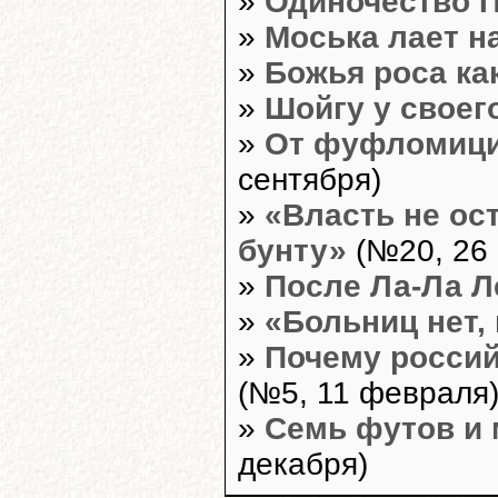
»
Одиночество 
»
Моська лает н
»
Божья роса ка
»
Шойгу у своег
»
От фуфломици
сентября)
»
«Власть не ос
бунту»
(№20, 26 
»
После Ла-Ла Л
»
«Больниц нет,
»
Почему россий
(№5, 11 февраля
»
Семь футов и 
декабря)