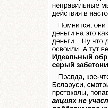
неправильные м
действия в наст
Помнится, они 
деньги на это ка
деньги... Ну что
освоили. А тут в
Идеальный обра
серый забетон
Правда, кое-чт
Беларуси, смот
протоколы, попа
акциях не учас