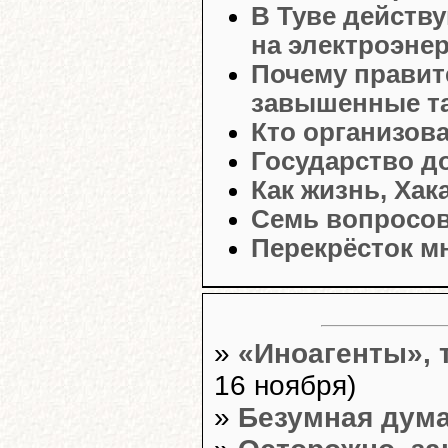
В Туве дейст
на электроэне
Почему правит
завышенные т
Кто организов
Государство д
Как жизнь, Хак
Семь вопросов
Перекрёсток м
»
«Иноагенты», 
16 ноября)
»
Безумная дум