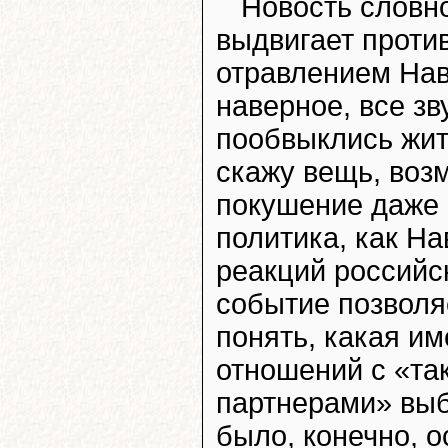
Новость словно
выдвигает проти
отравлением Нава
наверное, все з
пообвыклись жит
скажу вещь, воз
покушение даже 
политика, как На
реакций российс
событие позволя
понять, какая и
отношений с «т
партнерами» выб
было, конечно, о