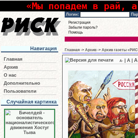
«Мы попадем в рай, а
Логин:
Пар
Регистрация
Забыли пароль?
Помощь
Навигация
Главная
->
Архив
->
Архив газеты «РИСК
Главная
A
|
A
|
A-
Архив
О нас
Дополнительно
Пользователи
Случайная картинка