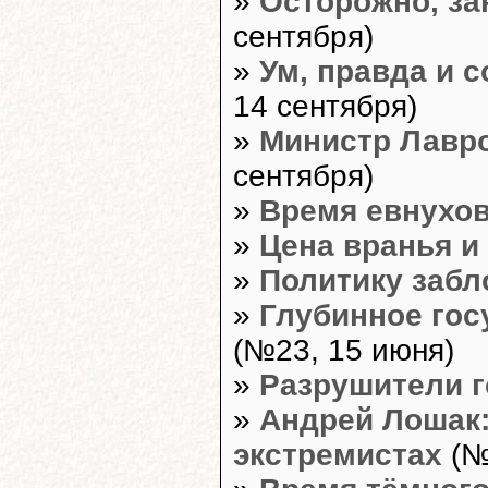
»
Осторожно, за
сентября)
»
Ум, правда и 
14 сентября)
»
Министр Лавро
сентября)
»
Время евнухо
»
Цена вранья и
»
Политику забл
»
Глубинное гос
(№23, 15 июня)
»
Разрушители г
»
Андрей Лошак
экстремистах
(№