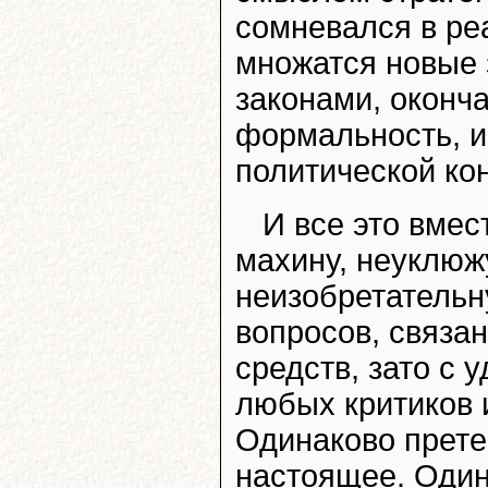
сомневался в ре
множатся новые 
законами, оконч
формальность, и
политической ко
И все это вме
махину, неуклюж
неизобретательну
вопросов, связа
средств, зато с
любых критиков 
Одинаково прете
настоящее. Один