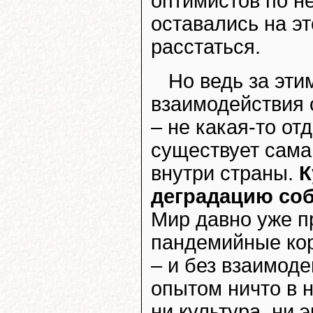
оптимистов по н
оставались на э
расстаться.
Но ведь за эти
взаимодействия 
– не какая-то от
существует сама
внутри страны.
К
деградацию соб
Мир давно уже п
пандемийные кор
– и без взаимоде
опытом ничто в н
ни культура, ни 