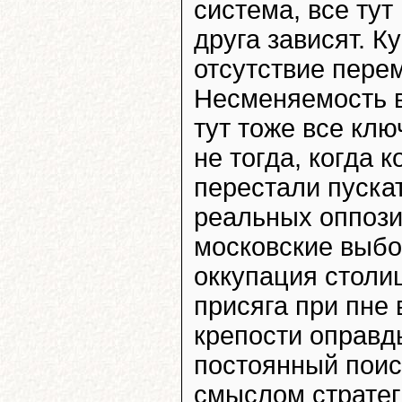
система, все тут
друга зависят. К
отсутствие пере
Несменяемость в
тут тоже все кл
не тогда, когда 
перестали пуска
реальных оппози
московские выбо
оккупация столи
присяга при пне
крепости оправды
постоянный поис
смыслом стратег