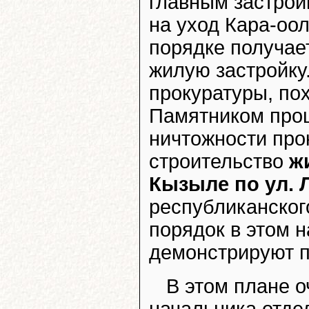
главным застрой
на уход Кара-оо
порядке получае
жилую застройку
прокуратуры, по
Памятником проц
ничтожности про
строительство
ж
Кызыле по ул. 
республиканског
порядок в этом 
демонстрируют п
В этом плане 
начальника отде