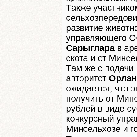
Также участнико
сельхозпередов
развитие животно
управляющего О
Сарыглара
в аре
скота и от Минсе
Там же с подачи
авторитет
Орлан
ожидается, что 
получить от Мин
рублей в виде с
конкурсный упра
Минсельхозе и г