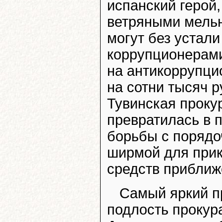
испанский герой
ветряными мельн
могут без устали
коррупционерами
на антикоррупци
на сотни тысяч р
Тувинская проку
превратилась в 
борьбы с поряд
ширмой для при
средств приближ
Самый яркий п
подлость прокур