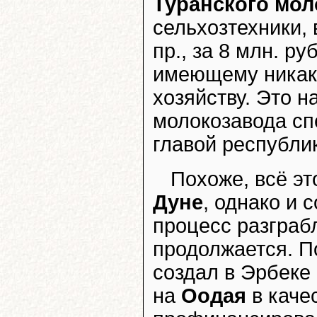
Туранского мол
сельхозтехники,
пр., за 8 млн. р
имеющему никако
хозяйству. Это 
молокозавода с
главой республи
Похоже, всё эт
Дуне
, однако и 
процесс разграб
продолжается. П
создал в Эрбеке
на
Оодая
в каче