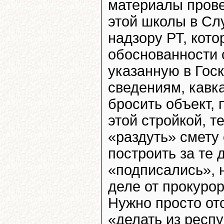
материалы прове
этой школы в С
надзору РТ, кот
обоснованности 
указанную в Гос
сведениям, кавк
бросить объект,
этой стройкой, т
«раздуть» смету
построить за те 
«подписались», 
деле от прокурор
Нужно просто от
«делать из респу