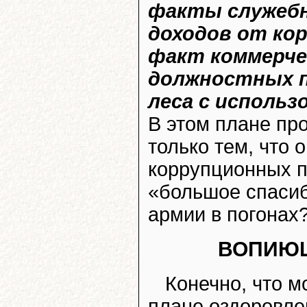
факты служебн
доходов от ко
факт коммерче
должностных п
леса с исполь
В этом плане пр
только тем, что 
коррупционных п
«большое спасиб
армии в погонах
ВОПИЮЩ
Конечно, что м
плане оздоровле