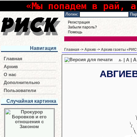
«Мы попадем в рай, а
Логин:
Пар
Регистрация
Забыли пароль?
Помощь
Навигация
Главная
->
Архив
->
Архив газеты «РИСК
Главная
A
|
A
|
A-
Архив
АВГИЕ
О нас
Дополнительно
Пользователи
Случайная картинка