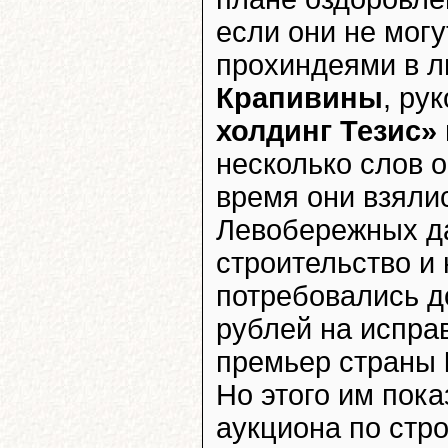
если они не мог
прохиндеями в ли
Крапивины
, ру
холдинг Тезис»
несколько слов о
время они взяли
Левобережных да
строительство и 
потребовались д
рублей на испра
премьер страны
Но этого им пок
аукциона по стро