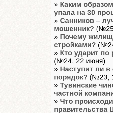
»
Каким образом
упала на 30 про
»
Санников – л
мошенник?
(№25
»
Почему жилищн
стройками?
(№24
»
Кто ударит по
(№24, 22 июня)
»
Наступит ли в
порядок?
(№23, 
»
Тувинские чин
частной компан
»
Что происход
правительства 