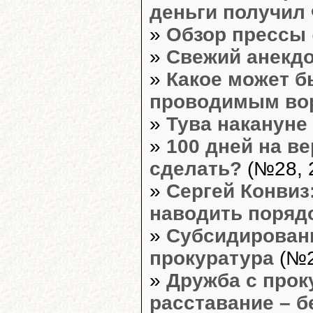
деньги получил
»
Обзор прессы
»
Свежий анекдо
»
Какое может б
проводимым во
»
Тува накануне
»
100 дней на в
сделать?
(№28, 
»
Сергей Конвиз
наводить поряд
»
Субсидирован
прокуратура
(№2
»
Дружба с прок
расставание – б