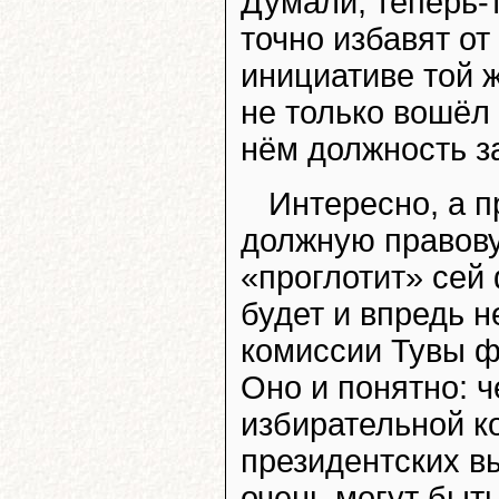
Думали, теперь-
точно избавят от
инициативе той 
не только вошёл 
нём должность з
Интересно, а п
должную правову
«проглотит» сей
будет и впредь н
комиссии Тувы ф
Оно и понятно: ч
избирательной к
президентских в
очень могут быть