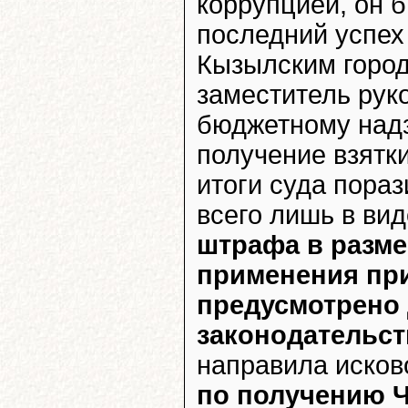
коррупцией, он 
последний успех 
Кызылским горо
заместитель рук
бюджетному над
получение взятки
итоги суда пораз
всего лишь в ви
штрафа в размер
применения при
предусмотрено
законодательс
направила исков
по получению 