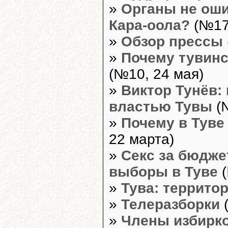
»
Органы не оши
Кара-оола?
(№17
»
Обзор прессы
»
Почему тувинс
(№10, 24 мая)
»
Виктор Тунёв:
властью Тувы
(№
»
Почему в Туве
22 марта)
»
Секс за бюдже
выборы в Туве
(
»
Тува: террито
»
Телеразборки
(
»
Члены избирко