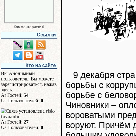
Комментариев: 0
Ссылки
Кто на сайте
9 декабря стр
Вы Анонимный
пользователь. Вы можете
борьбы с коррупц
зарегистрироваться, нажав
здесь
.
борьбе с белово
Гостей:
54
Пользователей:
0
Чиновники – опло
risk-
вороватыми пред
tuva.info
Гостей:
27
воруют. Причём д
Пользователей:
0
большим удоволь