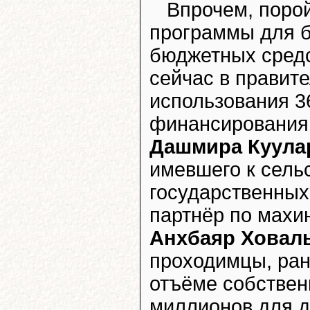
Впрочем, поро
программы для б
бюджетных средст
сейчас в правит
использования 3
финансирования 
Дашмира Куула
имевшего к сельс
государственных
партнёр по мах
Анхбаяр Ховал
проходимцы, ра
отъёме собствен
миллионов для 