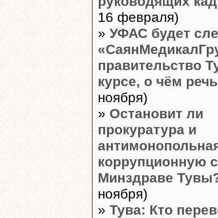
руководящих кад
16 февраля)
»
УФАС будет сле
«СаянМедикалГру
правительство Т
курсе, о чём речь
ноября)
»
Остановит ли
прокуратура и
антимонопольна
коррупционную с
Минздраве Тувы
ноября)
»
Тува: Кто пере