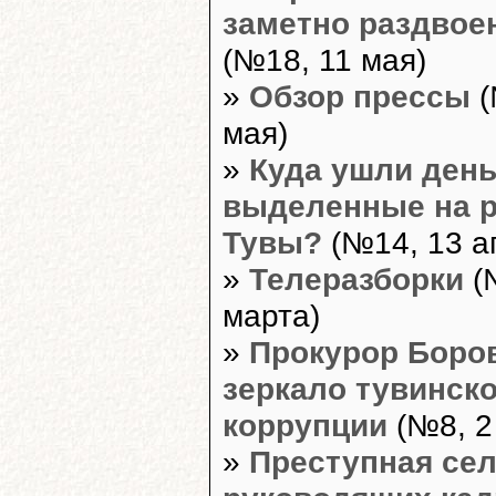
заметно раздвое
(№18, 11 мая)
»
Обзор прессы
(
мая)
»
Куда ушли день
выделенные на р
Тувы?
(№14, 13 а
»
Телеразборки
(
марта)
»
Прокурор Боров
зеркало тувинск
коррупции
(№8, 2
»
Преступная се