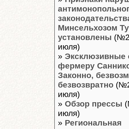
антимонопольно
законодательств
Минсельхозом Т
установлены
(№2
июля)
»
Эксклюзивные 
фермеру Саннико
Законно, безвозм
безвозвратно
(№2
июля)
»
Обзор прессы
(
июля)
»
Региональная