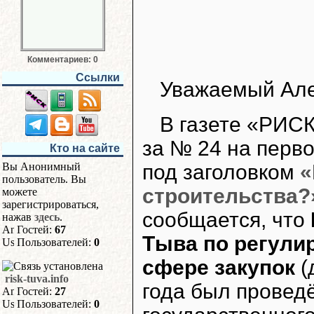
Комментариев: 0
Ссылки
Уважаемый Але
В газете «РИСК
за № 24 на перв
Кто на сайте
под заголовком
«
Вы Анонимный
пользователь. Вы
строительства?
можете
зарегистрироваться,
сообщается, что
нажав
здесь
.
Гостей:
67
Тыва по регули
Пользователей:
0
сфере закупок
(
risk-tuva.info
года был провед
Гостей:
27
Пользователей:
0