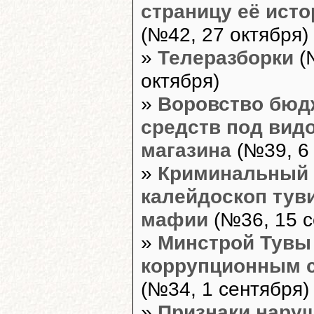
страницу её ист
(№42, 27 октября)
»
Телеразборки
(
октября)
»
Воровство бюд
средств под вид
магазина
(№39, 6 
»
Криминальный
калейдоскоп тув
мафии
(№36, 15 с
»
Минстрой Тувы 
коррупционным 
(№34, 1 сентября)
»
Признаки нару