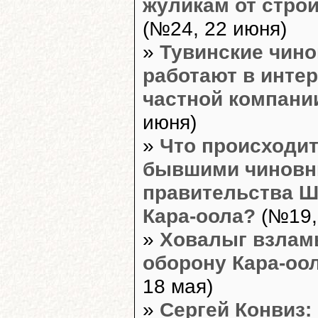
жуликам от стро
(№24, 22 июня)
»
Тувинские чин
работают в инте
частной компани
июня)
»
Что происходит
бывшими чиновн
правительства 
Кара-оола?
(№19,
»
Ховалыг взлам
оборону Кара-оо
18 мая)
»
Сергей Конвиз: