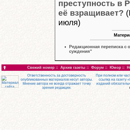
преступность в Р
её взращивает?
(
июля)
Материа
Редакционная переписка с 
суждения"
Свежий номер
::
Архив газеты
::
Форум
::
Юмор
::
Н
Ответственность за достоверность
При полном или час
опубликованных материалов несут авторы.
ссылка на газету 
Мнение автора не всегда отражает точку
изданий обязатель
зрения редакции.