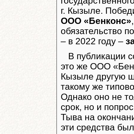
государственного
г. Кызыле. Побе
ООО «Бенконс»
обязательство п
– в 2022 году –
з
В публикации с
это же ООО «Бен
Кызыле другую шк
такому же типово
Однако оно не то
срок, но и попро
Тыва на окончан
эти средства бы