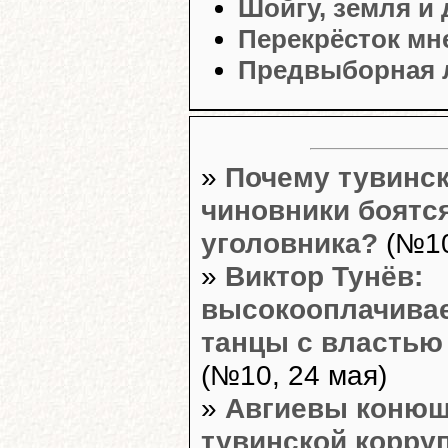
Шойгу, земля и 
Перекрёсток мн
Предвыборная 
»
Почему тувинс
чиновники боятс
уголовника?
(№10
»
Виктор Тунёв:
высокооплачива
танцы с властью
(№10, 24 мая)
»
Авгиевы коню
тувинской корру