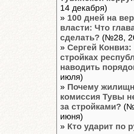
14 декабря)
»
100 дней на ве
власти: Что глав
сделать?
(№28, 2
»
Сергей Конвиз:
стройках респуб
наводить порядо
июля)
»
Почему жилищ
комиссия Тувы н
за стройками?
(№
июня)
»
Кто ударит по 