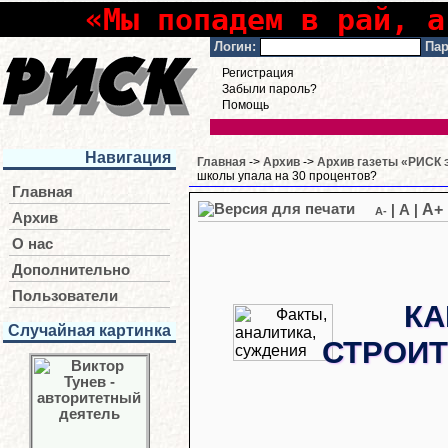
«Мы попадем в рай, а
Логин:
Пар
Регистрация
Забыли пароль?
Помощь
Навигация
Главная
->
Архив
->
Архив газеты «РИСК э
школы упала на 30 процентов?
Главная
A+
|
A
|
A-
Архив
О нас
Дополнительно
Пользователи
КА
Случайная картинка
СТРОИТ