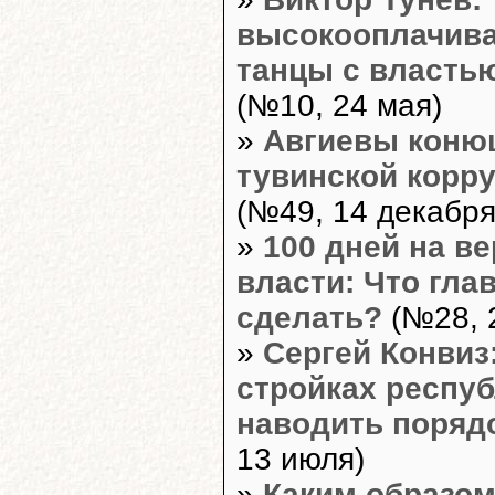
высокооплачив
танцы с власть
(№10, 24 мая)
»
Авгиевы коню
тувинской корр
(№49, 14 декабря
»
100 дней на в
власти: Что гла
сделать?
(№28, 
»
Сергей Конвиз
стройках респуб
наводить поряд
13 июля)
»
Каким образо