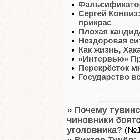
Фальсификатор
Сергей Конвиз
прикрас
Плохая кандид
Нездоровая си
Как жизнь, Хак
«Интервью» Пр
Перекрёсток м
Государство в
»
Почему тувинс
чиновники боят
уголовника?
(№1
»
Виктор Тунёв: