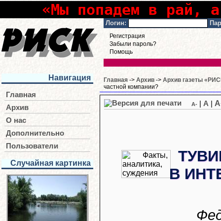
«Мы попадем в рай, а
Логин:
Пар
Регистрация
Забыли пароль?
Помощь
Навигация
Главная
->
Архив
->
Архив газеты «РИСК
частной компании?
Главная
A
|
A
|
A-
Архив
О нас
Дополнительно
Пользователи
ТУВИ
Случайная картинка
В ИНТ
Фед