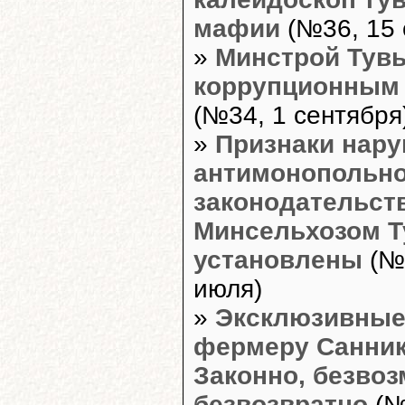
мафии
(№36, 15 
»
Минстрой Тувы
коррупционным
(№34, 1 сентября
»
Признаки нар
антимонопольно
законодательст
Минсельхозом 
установлены
(№
июля)
»
Эксклюзивные
фермеру Санник
Законно, безвоз
безвозвратно
(№