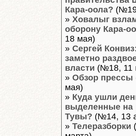
Кара-оола?
(№19,
»
Ховалыг взла
оборону Кара-о
18 мая)
»
Сергей Конвиз:
заметно раздво
власти
(№18, 11 
»
Обзор прессы
мая)
»
Куда ушли ден
выделенные на 
Тувы?
(№14, 13 
»
Телеразборки
(
марта)