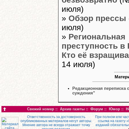
июля)
»
Обзор прессы
июля)
»
Региональная
преступность в 
Кто её взращив
14 июля)
Матери
Редакционная переписка 
суждения"
Свежий номер
::
Архив газеты
::
Форум
::
Юмор
::
Н
Ответственность за достоверность
При полном или час
опубликованных материалов несут авторы.
ссылка на газету 
Мнение автора не всегда отражает точку
изданий обязатель