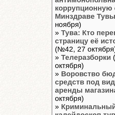
коррупционную 
Минздраве Тув
ноября)
»
Тува: Кто пер
страницу её ист
(№42, 27 октября
»
Телеразборки
(
октября)
»
Воровство бю
средств под ви
аренды магазин
октября)
»
Криминальны
калейдоскоп ту