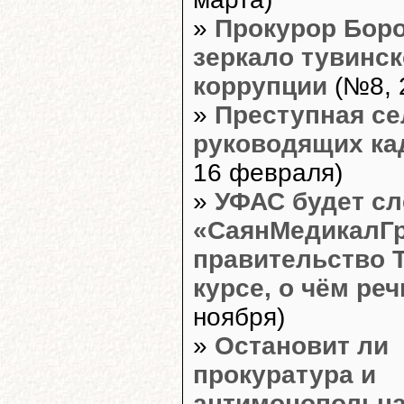
»
Прокурор Боро
зеркало тувинс
коррупции
(№8, 
»
Преступная се
руководящих ка
16 февраля)
»
УФАС будет сл
«СаянМедикалГр
правительство 
курсе, о чём реч
ноября)
»
Остановит ли
прокуратура и
антимонопольна