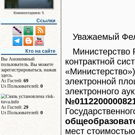
Комментариев: 5
Ссылки
Уважаемый Фел
Министерство 
Кто на сайте
Вы Анонимный
контрактной сис
пользователь. Вы можете
«Министерство») 
зарегистрироваться, нажав
здесь
.
электронной пло
Гостей:
69
Пользователей:
0
электронного ау
risk-
№011220000082
tuva.info
Гостей:
29
Государственного
Пользователей:
0
общеобразовате
мест стоимостью 