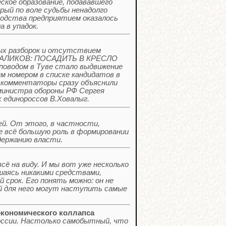
ское образование, подававшего
ый по воле судьбы ненадолго
водства предприятием оказалось
а в упадок.
ых разборок и отсутствием
Н ЦАЛИКОВ: ПОСАДИТЬ В КРЕСЛО
оводом в Туве стало выдвижение
м номером в списке кандидатов в
 комментаторы сразу объяснили
-министра обороны РФ Сергея
 единороссов В.Ховалыг.
ей. От этого, в частности,
ве всё большую роль в формировании
держанию власти.
сё на виду. И мы вот уже несколько
шаясь никакими средствами,
срок. Его понять можно: он не
й для него могут наступить самые
экономического коллапса
России. Настолько самобытный, что