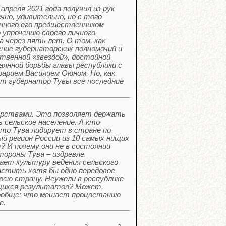
апреля 2021 года получил из рук
но, удивительно, но с того
нного его предшественником
 упрочению своего личного
а через пять лет. О том, как
ение губернаторских полномочий и
ственной «звездой», достойной
аянной борьбы главы республики с
арием Василием Оюном. Но, как
т губернатор Тувы все последние
дарствами. Это позволяет держать
 сельское население. А кто
что Тува лидирует в стране по
ый регион России из 10 самых нищих
? И почему они не в состоянии
тороны Тува – издревле
ает культуру ведения сельского
астить хотя бы одно передовое
сю страну. Неужели в республике
ющихся результатов? Может,
вообще: что мешает процветанию
е.