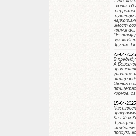
Тува, как
сколько б
терриконы
тувинцев,
наркобизн
имеет воз
криминаль
Поэтому р
руководст
другим. П
22-04-202
В предыду
А.Боровко
привлечен
уничтожал
птицеводс
Оюнов пос
птицефабр
кормов, с
15-04-202
Как извес
программы
Каа-Хем К
функциони
стабильно
продукцию