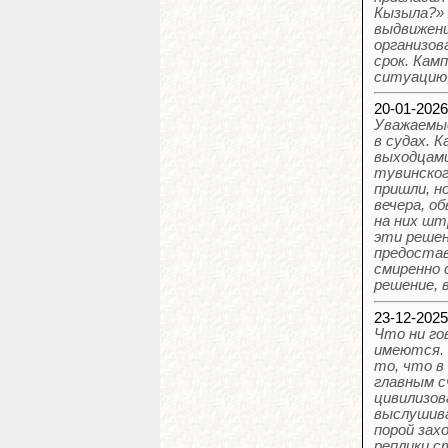
Кызыла?» 
выдвиженц
организов
срок. Кам
ситуацию,
20-01-202
Уважаемые
в судах. К
выходцами
тувинског
пришли, н
вечера, о
на них шт
эти решен
предостав
смиренно 
решение, 
23-12-202
Что ни го
имеются. 
то, что в
главным 
цивилизов
выслушива
порой зах
реплики с