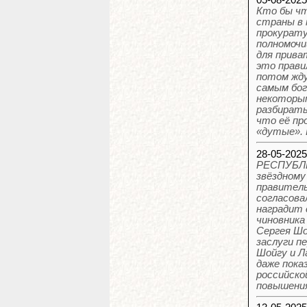
Кто бы чт
страны в 
прокурату
полномочи
для прива
это прави
потом жду
самым бог
некоторым
разбирать
что её пр
«дутые». 
28-05-202
РЕСПУБЛ
звёздному
правитель
согласова
наградит 
чиновника
Сергея Шо
заслуги п
Шойгу и Л
даже пока
российско
повышения