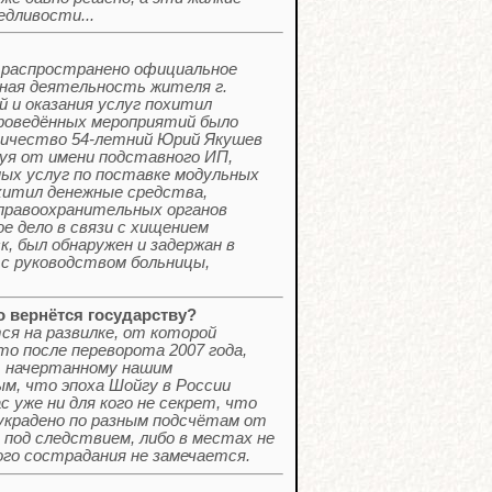
едливости...
распространено официальное
ная деятельность жителя г.
 и оказания услуг похитил
проведённых мероприятий было
нничество 54-летний Юрий Якушев
уя от имени подставного ИП,
ных услуг по поставке модульных
хитил денежные средства,
правоохранительных органов
е дело в связи с хищением
, был обнаружен и задержан в
 с руководством больницы,
 вернётся государству?
 на развилке, от которой
то после переворота 2007 года,
, начертанному нашим
м, что эпоха Шойгу в России
 уже ни для кого не секрет, что
 украдено по разным подсчётам от
 под следствием, либо в местах не
го сострадания не замечается.