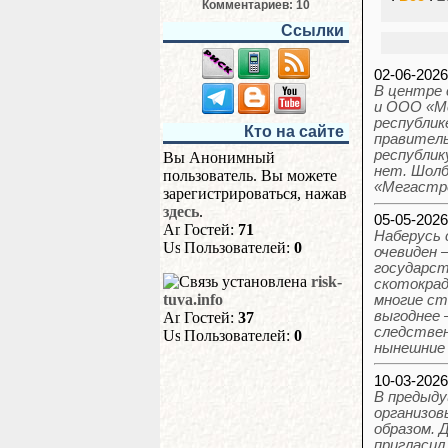
Комментариев: 10
Ссылки
02-06-202
В центре 
и ООО «Ме
республик
Кто на сайте
правитель
республик
Вы Анонимный
нет. Шолб
пользователь. Вы можете
«Мегастр
зарегистрироваться, нажав
здесь
.
05-05-202
Гостей:
71
Наберусь 
Пользователей:
0
очевиден 
государст
risk-
скотокрад
tuva.info
многие ст
выгоднее 
Гостей:
37
следствен
Пользователей:
0
нынешние 
10-03-202
В предыду
организов
образом.
пригласил