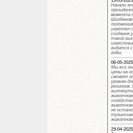
13-05-202
Начало эт
президент
момента н
Шолбаном 
положения
укреплял 
создание 
такой выс
известным
видится с
годы.
06-05-202
Мы все зн
цены на о
сможет от
уровню до
регионов.
вытянуть 
животново
хозяйства
животново
не остало
тувинская
животново
29-04-202