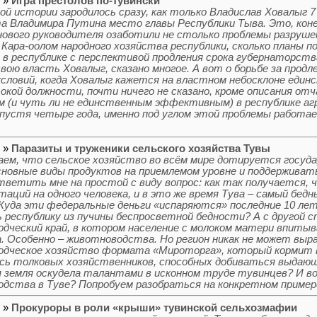
5 »
Игра престолов по-тувински
ой истории зародилось сразу, как только Владислав Ховалыг 7 
а Владимира Путина место главы Республики Тыва. Это, конеч
ового руководителя озаботили не столько проблемы разруше
Кара-оолом народного хозяйства республики, сколько планы по
 в республике с перспективой продления срока губернаторств
свою власть Ховалыг, сказано многое. А вот о борьбе за продл
условий, когда Ховалыг кажется на властном небосклоне един
окой должности, почти ничего не сказано, кроме описания отч
 (и чуть ли не единственным эффективным) в республике агр
пустя четыре года, именно под углом этой проблемы работае
5 »
Паразиты и труженики сельского хозяйства Тувы
аем, что сельское хозяйство во всём мире дотируется госу
сновные виды продуктов на приемлемом уровне и поддерживать
ветить мне на простой с виду вопрос: как так получается, 
таций на одного человека, и в это же время Тува – самый бедн
 Куда эти федеральные деньги «испаряются» последние 10 лет
республику из пучины беспросветной бедности? А с другой с
дческий край, в котором население с молоком матери впитыв
. Особенно – животноводства. Но регион никак не может выр
дческое хозяйство формата «Мироторга», который кормит в
сь толковых хозяйственников, способных добиваться выда
 земля оскудела талантами в исконном труде тувинцев? И 
дства в Туве? Попробуем разобраться на конкретном пример
5 »
Прокуроры в роли «крыши» тувинской сельхозмафии