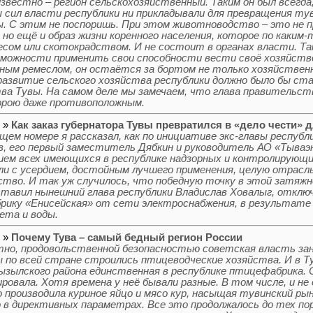
 известно – регион сельскохозяйственный. Таким он был всегда
ы сил власти республики ни прикладывали для превращения ту
. С этим не поспоришь. При этом животноводство – это не 
 но ещё и образ жизни коренного населения, которое по каким-
есом или скотокрадством. И не состоит в органах власти. Та
можности применить свои способности вести своё хозяйств
ным ремеслом, он остаётся за бортом не только хозяйственн
азвитие сельского хозяйства республики должно было бы с
ва Тувы. На самом деле мы замечаем, что глава правительст
орою даже противоположным.
5 »
Как заказ губернатора Тувы превратился в «дело чести»
щем номере я рассказал, как по инициативе экс-главы республ
в, его первый заместитель Дябкин и руководитель АО «Тываэ
ием всех имеющихся в республике надзорных и контролирую
и с усердием, достойным лучшего применения, целую отрасль
тво. И так уж случилось, что победную точку в этой затяжн
тавил нынешний глава республики Владислав Ховалыг, отклю
ику «Енисейская» от сети электроснабжения, в результате ч
вета и воды.
5 »
Почему Тува – самый бедный регион России
тно, продовольственной безопасностью советская власть зан
 по всей стране строились птицеводческие хозяйства. И в Ту
ызылского района единственная в республике птицефабрика. 
ровала. Хотя времена у неё бывали разные. В том числе, и не
 производила куриное яйцо и мясо кур, насыщая тувинский ры
 в директивных параметрах. Все это продолжалось до тех пор, 