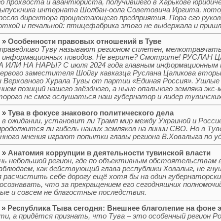
о прохвоста и авантюриста, получившего в Харькове юридиче
ыпускника интерната Шолбан-оола Советовича Иргита, котор
кресло директора процветающего предприятия. Пора его руко
роткой и печальной: птицефабрика этого не выдержала и пришл
5 »
Особенности правовых отношений в Туве
справедливо Туву называют регионом сплетен, мелкотравчат
х информационных поводов. Не верите? Смотрите! РУСЛА
 ИЛИ НА НАРЫ? С июля 2024 года главным информационным п
ервого заместителя Шойгу кавказца Руслана Цаликова вторы
Верховного Хурала Тувы от партии «Единая Россия». Ушлые
нием позиций нашего звёздного, а ныне опального земляка экс
торого не смог ослушаться наш губернатор и лидер тувинских
5 »
Тува в фокусе знакового политического дела
 в ожидании, установит ли Трамп мир между Украиной и Росси
продолжится ли гибель наших земляков на линии СВО. Но в Ту
ного мнения играют попытки главы региона В.Ховалыга по у
5 »
Анатомия коррупции в деятельности тувинской власти
ень небольшой регион, где по объективным обстоятельствам в
аблюдаем, как действующий глава республики Ховалыг, не гну
расчистить себе дорогу ещё хотя бы на один губернаторский 
осознавать, что за прекращением его сегодняшних полномочи
ые и совсем не благостные последствия.
4 »
Республика Тыва сегодня: Внешнее благолепие на фоне 
ути, а придётся признать, что Тува – это особенный регион 