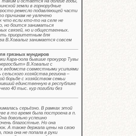
, таким и остаётся на долгие годы,
винской земли в горнорудные
просто ремесло подавляющей части
то причинам не увлечено
к что если кто-то на селе не
о, но боится заниматься
ых связей, но и общественных.
тать приоритетным для
ва В.Ховалыг занимается совсем
 для грязных мундиров
ики Кара-оола бывшие прокурор Тувы
нергосбыт» В.Ховалыг с
щих ведомств совместными усилиями
 сельского хозяйства региона –
ой борьбе с хозяйством семьи
чивший единственную в республике
его 40 тыс. кур погибли без
ималась серьёзно. В рамках этой
ве в то время была построена в п.
Она довольно успешно
 очень благостные. Но она
нок. А также держала цены на свою
пока она не попала в руки