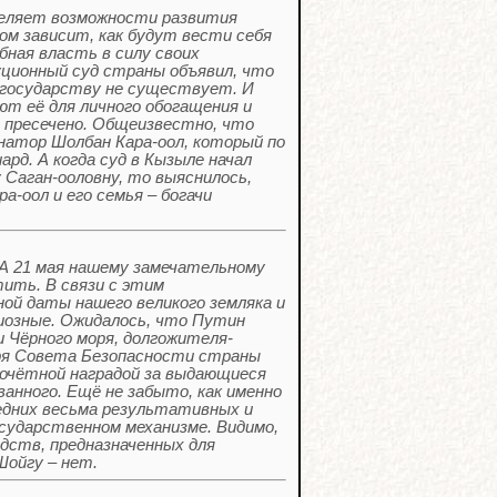
еделяет возможности развития
ом зависит, как будут вести себя
бная власть в силу своих
уционный суд страны объявил, что
а государству не существует. И
ют её для личного обогащения и
 пресечено. Общеизвестно, что
натор Шолбан Кара-оол, который по
рд. А когда суд в Кызыле начал
 Саган-ооловну, то выяснилось,
-оол и его семья – богачи
 мая нашему замечательному
тить. В связи с этим
ой даты нашего великого земляка и
диозные. Ожидалось, что Путин
и Чёрного моря, долгожителя-
аря Совета Безопасности страны
почётной наградой за выдающиеся
анного. Ещё не забыто, как именно
ледних весьма результативных и
сударственном механизме. Видимо,
дств, предназначенных для
Шойгу – нет.