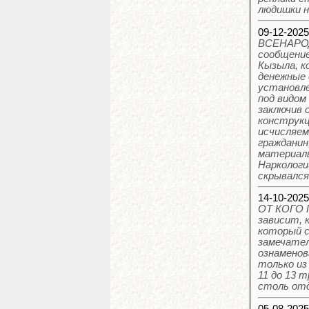
людишки н
09-12-202
ВСЕНАРОД
сообщение
Кызыла, к
денежные 
установле
под видом
заключив 
конструкц
исчисляем
гражданин
материаль
Наркологи
скрывался
14-10-202
ОТ КОГО 
зависит, 
который с
замечател
ознаменов
только из
11 до 13 
столь отд
05-08-202