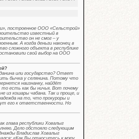
жи», построенное ООО «Сельстрой»
троительство известный в
оительство он не смог – у
оенным. А когда деньги наконец в
во сложного объекта в республике
е остановили свой выбор на ООО
ей?
жданина или государство? Ответ
рить бычка у селянина. Потому что
ывернется наизнанку, найдёт
, то есть как бы ничья. Вот почему
 из кошары чабана. Так и проще, и
надежда на то, что прокуроры и
кут его к ответственности. Но
к глава республики Ховалыг
олняю. Дело обстояло следующим
ажды Владислав Ховалыг
вался: «Как Вы относитесь к мэру