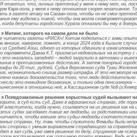
Я ответил, что, личных претензий у меня к нему нет, но, пос
ем Кара-оола, у меня к нему отношение скорее негативное. То
ать в газете атаку на Сагаан-оола, чтобы он не смог претен
пания ему виделась такой, чтобы она могла скомпрометирова
 когда депутаты городского Хурала отказали бы ему в довери
6 »
Митинг, которого на самом деле не было
 читатели газеты «РИСК»! Хотим поделиться с вами опытом
ак многие, наверное, помнят, в конце 2024 года в Кызыле случи
 из Средней Азии, одного из которых обвинили в изнасиловани
о парламента Даваа К.Т. пригласил недовольных на встречу с
о это оказалось западнёй – людей загрузили в автозаки и вывез
бвинив в противозаконных действиях. А затем покорный городс
рафы до 20 тыс. рублей. Судья Верховного суда Тувы Желез
ия, незначительно снизив размер штрафа. И это несмотря на
лено никаких доказательств того, что люди действительно 
снесли это очевидное беззаконие, и только одна пенсионерка –
вынесенное в отношении неё, в Кассационном суде №8 (г.Кемер
5 »
Псевдозаконные решения корыстных судей вызывают н
ворите, а суд есть суд. Даже в африканских странах, где по
И властители, когда нужно, ссылаются на их решения как на 
 этих судах заседают такие же людоеды, их родственники или
считается, чтобы внешне эти судьи-людоеды соответствова
анных странах. Ну, там, чтобы служители Фемиды были непр
ли стороны с умным выражением страдающего за справедливо
одят в зал суда, уже имея решение по делу, спущенное им «све
торон воспринимают как излишнюю трату времени. Ведь всё у