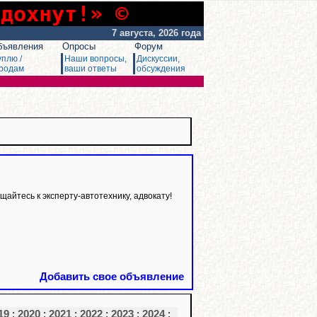
сдохнут!» ©
7 августа, 2026 года
бъявления
Опросы
Форум
уплю /
Наши вопросы,
Дискуссии,
родам
ваши ответы
обсуждения
йтесь к эксперту-автотехнику, адвокату!
Добавить свое объявление
19
:
2020
:
2021
:
2022
:
2023
:
2024
: