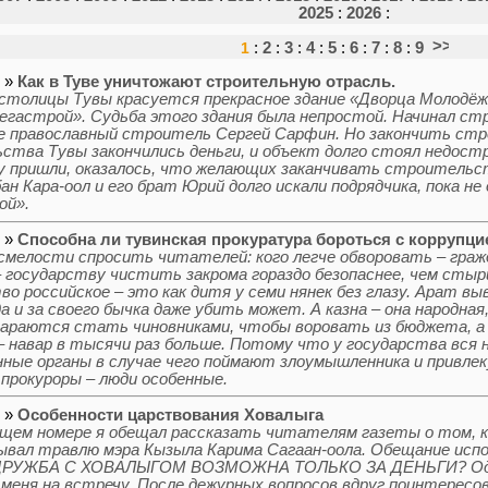
2025
:
2026
:
1
:
2
:
3
:
4
:
5
:
6
:
7
:
8
:
9
6 »
Как в Туве уничтожают строительную отрасль.
столицы Тувы красуется прекрасное здание «Дворца Молодё
гастрой». Судьба этого здания была непростой. Начинал с
е православный строитель Сергей Сарфин. Но закончить стр
ства Тувы закончились деньги, и объект долго стоял недостр
у пришли, оказалось, что желающих заканчивать строительст
ан Кара-оол и его брат Юрий долго искали подрядчика, пока н
ой».
6 »
Способна ли тувинская прокуратура бороться с коррупци
смелости спросить читателей: кого легче обворовать – гра
– государству чистить закрома гораздо безопаснее, чем сты
во российское – это как дитя у семи нянек без глазу. Арат в
а и за своего бычка даже убить может. А казна – она народная
араются стать чиновниками, чтобы воровать из бюджета, а не
– навар в тысячи раз больше. Потому что у государства вся 
ные органы в случае чего поймают злоумышленника и привле
прокуроры – люди особенные.
6 »
Особенности царствования Ховалыга
щем номере я обещал рассказать читателям газеты о том, ка
ывал травлю мэра Кызыла Карима Сагаан-оола. Обещание исп
 ДРУЖБА С ХОВАЛЫГОМ ВОЗМОЖНА ТОЛЬКО ЗА ДЕНЬГИ? Одн
 меня на встречу. После дежурных вопросов вдруг поинтересо