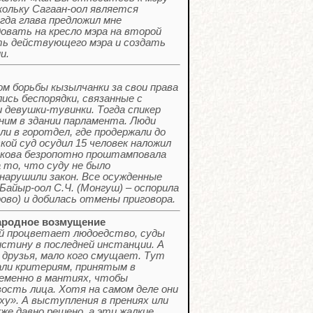
кольку Сагаан-оол является
гда глава предложил мне
довать на кресло мэра на второй
ть действующего мэра и создать
и.
 борьбы кызылчанки за свои права
лись беспорядки, связанные с
и девушки-тувинки. Тогда спикер
 ним в здании парламента. Люди
ли в горотдел, где продержали до
кой суд осудил 15 человек наложил
някова безропотно проштамповала
 то, что суду не было
нарушили закон. Все осужденные
 Байыр-оол С.Ч. (Монгуш) – оспорила
ово) и добилась отмены приговора.
ародное возмущение
рой процветает людоедство, суды
истину в последней инстанции. А
 друзья, мало кого смущает. Тут
ли критериям, принятым в
еменно в мантиях, чтобы
сть лица. Хотя на самом деле они
рху». А выступления в прениях или
же давно решено, а эти жалкие