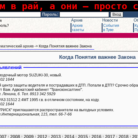
м в рай, а они – просто 
Пароль:
Архив
Новости
О
я
роль?
Архив
События
К
газеты
в Туве
П
ематический архив
-> Когда Понятия важнее Закона
Когда Понятия важнее Закона
ъявлений
одочный мотор SUZUKI-30, новый.
502 1644
 центр защиты водителя и пострадавших в ДТП. Попали в ДТП? Срочно обраща
т Вам. Адвокатский кабинет "Трансконсалтинг".
. Ленина, 6. Тел. 8913 342 5929
З 31512 2.4МТ 1995 г.в. в отличном состоянии, на ходу.
502 1644
 "РИСК" приглашаются распространители на выгодных условиях.
л.Интернациональная, 115, тел. 66-7-66
007
:
2008
:
2009
:
2012
:
2013
:
2014
:
2015
:
2016
:
2017
:
2018
:
20