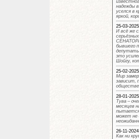
известног
надежды в
уселся в 
яркой, ко
25-03-202
И всё же 
серьёзны
СЕНАТОРА
бывшего п
депутаты 
это усиле
Шойгу, ко
25-02-202
Мир замер
зависит, 
обществен
28-01-202
Тува – оч
месяцев н
пытается 
может не 
неожиданн
26-11-202
Как ни кр