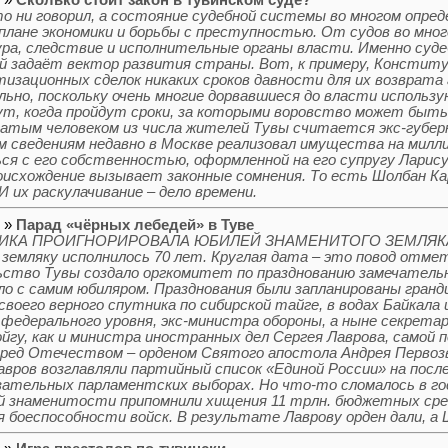
о ни говорил, а состояние судебной системы во многом опр
плане экономики и борьбы с преступностью. От судов во мног
ра, следствие и исполнительные органы власти. Именно суде
й задаёт вектор развития страны. Вот, к примеру, Констит
тизационных сделок никаких сроков давности для их возврат
льно, поскольку очень многие дорвавшиеся до власти использу
т, когда пройдут сроки, за которыми воровство может быть
атым человеком из числа жителей Тувы считается экс-губер
 сведениям недавно в Москве реализовал имущества на миллиа
ся с его собственностью, оформленной на его супругу Ларису
оисхождение вызывает законные сомнения. То есть Шолбан Кара
И их раскулачивание – дело времени.
5 »
Парад «чёрных лебедей» в Туве
ИКА ПРОИГНОРИРОВАЛА ЮБИЛЕЙ ЗНАМЕНИТОГО ЗЕМЛЯКА 21
 земляку исполнилось 70 лет. Круглая дата – это повод отме
ство Тувы создало оргкомитет по празднованию замечательн
ло с самим юбиляром. Празднования были запланированы гран
своего верного спутника по сибирской тайге, в водах Байкала 
 федерального уровня, экс-министра обороны, а ныне секрет
йгу, как и министра иностранных дел Сергея Лаврова, самой 
еред Отечеством – орденом Святого апостола Андрея Первозв
авров возглавляли партийный список «Единой России» на пос
зательных парламентских выборах. Но что-то сломалось в го
й знаменитости припомнили хищения 11 трлн. бюджетных сре
 боеспособности войск. В результате Лаврову орден дали, а 