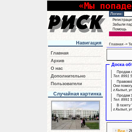
«Мы попаде
Логин:
Регистраци
Забыли па
Помощь
Навигация
Главная
->
Т
Главная
Архив
Доска об
О нас
Продам л
Дополнительно
Тел. 8991 
Правовой
Пользователи
Они помогу
г.Кызыл, ул
Случайная картинка
Продам УА
Тел. 8991 
В газету
г.Кызыл, у
:
Все
:
2