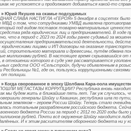
икак не успокоятся и продолжают добиваться какой-то справ
5 »
Юрий Якушев на скамье подсудимых
НАЯ СЛАВА НАСТИГЛА «ГЕРОЯ» 5 декабря в соцсетях было 
 МВД о том, что сотрудниками УМВД выявлена противоправ
оторый под видом поставок товарно-материальных ценностей
средства ряда юридических лиц и предпринимателей. В ходе 
но, что в период с 2023 по 2024 годы ранее судимый за моше
 осуществления предпринимательской деятельности, действ
с юридическими лицами и ИП договоры на оказание транспорт
ий, строительного материала и древесины, путём обмана по
ые миллионами рублей. В настоящее время скрывавшийся от 
, в отношении которого в суде уже рассматривается уголовно
ных средств ООО «Сельстрой», будучи объявленным в розыск
и Ресбольницы №1, где он, пользуясь коррупционными связями
 от полиции.
5 »
Когда сворованное в эпоху Шолбана Кара-оола имущество
ПОШЛИ МЕТАСТАЗЫ КОРРУПЦИИ? Республика вновь находится
как мы будем жить в ближайшие пять лет. Так уж случилось, ч
овершили генералы Шойгу и Квашнин, республика шла по пути
ьным земляком – героем России Шойгу. Теперь стало очевидны
алась тотальным разграблением российского бюджета. Сейчас
 военного бюджета России за период с 2012 по 2020 годы было
триллионов рублей. Почти всё окружение Шойгу находится либо
алённых. И к этим расхитителям оборонного бюджета ни у ко
5 »
Сколько стоит закон в тувинском суде?