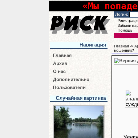
«Мы попаде
Логин:
Регистраци
Забыли па
Помощь
Навигация
Главная
->
А
мошенник?
Главная
Архив
О нас
Дополнительно
Пользователи
Случайная картинка
Уважа