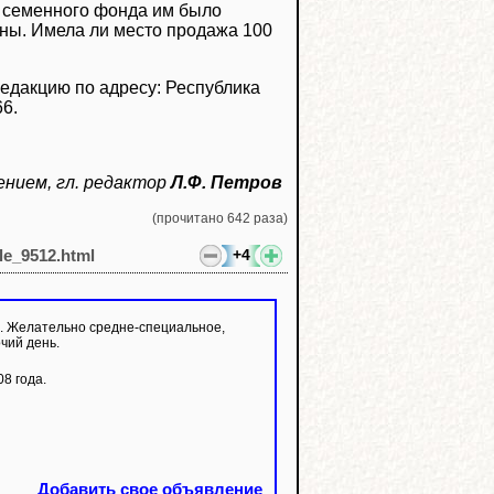
о семенного фонда им было
аны. Имела ли место продажа 100
едакцию по адресу: Республика
66.
ением, гл. редактор
Л.Ф. Петров
(прочитано 642 раза)
+4
cle_9512.html
. Желательно средне-специальное,
чий день.
8 года.
Добавить свое объявление