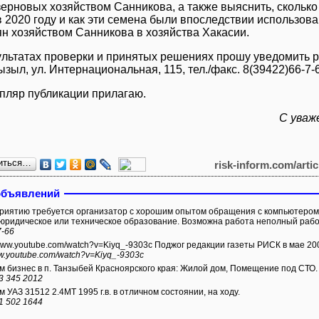
зерновых хозяйством Санникова, а также выяснить, скольк
в 2020 году и как эти семена были впоследствии использов
ян хозяйством Санникова в хозяйства Хакасии.
ультатах проверки и принятых решениях прошу уведомить р
Кызыл, ул. Интернациональная, 115, тел./факс. 8(39422)66-7-
пляр публикации прилагаю.
С уваж
иться…
risk-inform.com/arti
объявлений
иятию требуется организатор с хорошим опытом обращения с компьютером
юридическое или техническое образование. Возможна работа неполный рабо
7-66
/www.youtube.com/watch?v=Kiyq_-9303c Поджог редакции газеты РИСК в мае 200
ww.youtube.com/watch?v=Kiyq_-9303c
 бизнес в п. Танзыбей Красноярского края: Жилой дом, Помещение под СТО.
3 345 2012
 УАЗ 31512 2.4МТ 1995 г.в. в отличном состоянии, на ходу.
1 502 1644