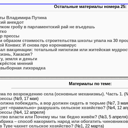
Остальные материалы номера 25:
ты Владимира Путина
ий анекдот
ужом гробу в парламентский рай не въедешь
тко
р прессы
м образом стоимость строительства школы упала на 30 про
ей Конвиз: И снова про коронавирус
ал вакцинации: тотальный нигилизм или житейская мудрос
жизнь, Хакасия?
у, земля и деньги
крёсток мнений
выборная лихорадка
Материалы по теме:
ма по возрождению села (основные механизмы). Часть 1.
(№
рессы
(№9, 17 мая)
олжна побеждать, а вор должен сидеть в тюрьме
(№7, 3 мая
дует «правильно» разрушать сельское хозяйство?
(№4, 12 ап
рессы
(№4, 12 апреля)
тво власти или Почему мы так бедно живём?
(№3, 5 апреля)
брика – способ накормить народ или обогатить чиновнико
в Туве чахнет сельское хозяйство?
(№1, 22 марта)