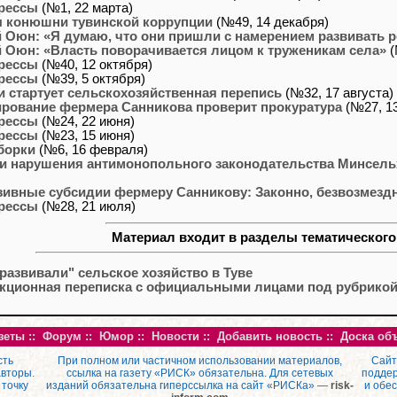
рессы
(№1, 22 марта)
 конюшни тувинской коррупции
(№49, 14 декабря)
 Оюн: «Я думаю, что они пришли с намерением развивать 
 Оюн: «Власть поворачивается лицом к труженикам села»
(
рессы
(№40, 12 октября)
рессы
(№39, 5 октября)
и стартует сельскохозяйственная перепись
(№32, 17 августа)
рование фермера Санникова проверит прокуратура
(№27, 1
рессы
(№24, 22 июня)
рессы
(№23, 15 июня)
борки
(№6, 16 февраля)
и нарушения антимонопольного законодательства Минсель
ивные субсидии фермеру Санникову: Законно, безвозмездн
рессы
(№28, 21 июля)
Материал входит в разделы тематического
"развивали" сельское хозяйство в Туве
кционная переписка с официальными лицами под рубрикой 
зеты
::
Форум
::
Юмор
::
Новости
::
Добавить новость
::
Доска об
сть
При полном или частичном использовании материалов,
Сайт
авторы.
ссылка на газету «РИСК» обязательна. Для сетевых
поддер
 точку
изданий обязательна гиперссылка на сайт «РИСКа» —
risk-
и обе