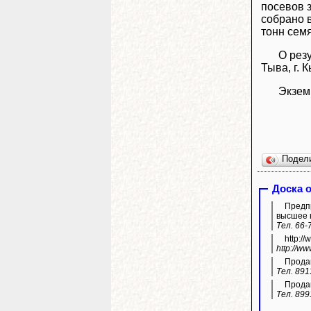
посевов 
собрано 
тонн сем
О рез
Тыва, г. 
Экзем
Подел
Доска 
Предпр
высшее 
Тел. 66-
http:/
http://w
Продам
Тел. 891
Продам
Тел. 899