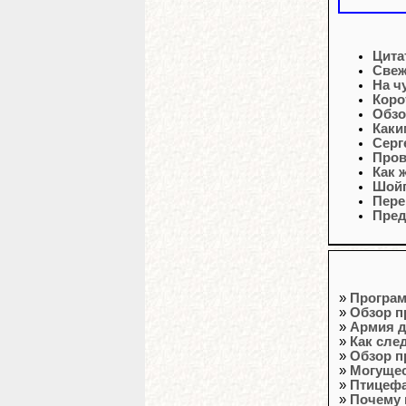
Цита
Свеж
На ч
Коро
Обзо
Каки
Серг
Пров
Как 
Шойг
Пере
Пред
»
Програм
»
Обзор п
»
Армия д
»
Как сле
»
Обзор п
»
Могущес
»
Птицефа
»
Почему 