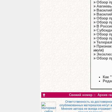
»
Обзор п
»
Авгиевы
»
Василий
»
Василий
»
Обзор п
»
Обзор п
»
В Росси
»
Субсиди
»
Обзор п
»
Обзор п
»
Телераз
»
Признак
июля)
»
Эксклюз
»
Обзор п
Как 
Реда
Свежий номер
::
Архив га
Ответственность за достоверно
опубликованных материалов несут 
Мнение автора не всегда отражает