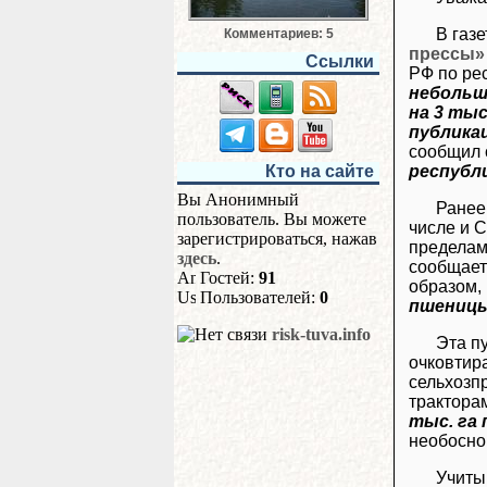
В газ
Комментариев: 5
прессы»
Ссылки
РФ по ре
небольша
на 3 тыс
публикац
сообщил 
республ
Кто на сайте
Вы Анонимный
Ранее
пользователь. Вы можете
числе и 
зарегистрироваться, нажав
пределам
здесь
.
сообщает
Гостей:
91
образом,
Пользователей:
0
пшениц
risk-tuva.info
Эта п
очковтир
сельхозп
трактора
тыс. га
необосно
Учиты