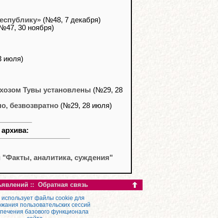
республику»
(№48, 7 декабря)
№47, 30 ноября)
3 июля)
хозом Тувы установлены
(№29, 28
о, безвозвратно
(№29, 28 июля)
 архива:
"Факты, аналитика, суждения"
ъявлений
::
Обратная связь
 использует файлы cookie для
жания пользовательских сессий
спечения базового функционала