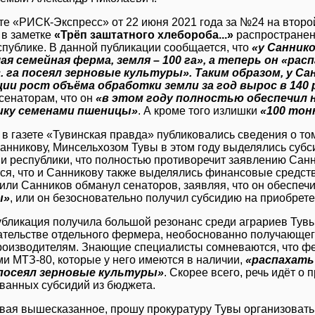
ете «РИСК-Экспресс» от 22 июня 2021 года за №24 на втор
в заметке
«Трёп заштатного хлебороба...»
распространен
спублике. В данной публикации сообщается, что
«у Саннико
я семейная ферма, земля – 100 га», а теперь он «расп
. га посеял зерновые культуры». Таким образом, у Са
ии рост объёма обработки земли за год вырос в 140 
сенаторам, что он
«в этом году полностью обеспечил н
ику семенами пшеницы»
. А кроме того излишки
«100 тон
 в газете «Тувинская правда» публиковались сведения о то
Санникову, Минсельхозом Тувы в этом году выделялись субс
и республики, что полностью противоречит заявлению Санни
ся, что и Санникову также выделялись финансовые средств
 или Санников обманул сенаторов, заявляя, что он обеспеч
ы»
, или он безосновательно получил субсидию на приобрет
убликация получила большой резонанс среди аграриев Тувы
ательстве отдельного фермера, необоснованно получающег
роизводителям. Знающие специалисты сомневаются, что ф
ми МТЗ-80, которые у него имеются в наличии,
«распахать 
 посеял зерновые культуры»
. Скорее всего, речь идёт о
ванных субсидий из бюджета.
вая вышесказанное, прошу прокуратуру Тувы организовать