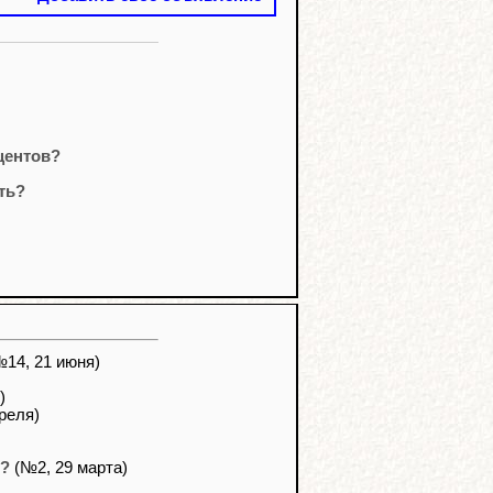
центов?
ть?
14, 21 июня)
)
реля)
в?
(№2, 29 марта)