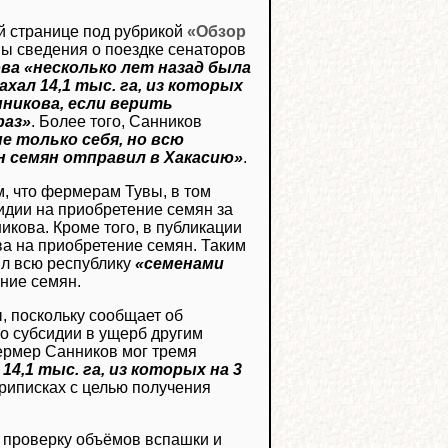
ой странице под рубрикой
«Обзор
ы сведения о поездке сенаторов
ва «несколько лет назад была
ахал 14,1 тыс. га, из которых
нникова, если верить
раз»
. Более того, Санников
е только себя, но всю
н семян отправил в Хакасию»
.
м, что фермерам Тувы, в том
идии на приобретение семян за
кова. Кроме того, в публикации
а на приобретение семян. Таким
ил всю республику
«семенами
ение семян.
, поскольку сообщает об
о субсидии в ущерб другим
ермер Санников мог тремя
14,1 тыс. га, из которых на 3
 приписках с целью получения
 проверку объёмов вспашки и