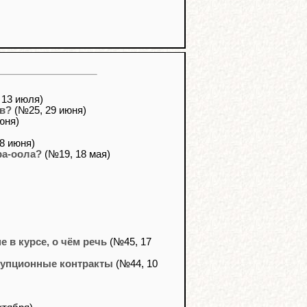
 13 июля)
ов?
(№25, 29 июня)
юня)
8 июня)
ра-оола?
(№19, 18 мая)
 в курсе, о чём речь
(№45, 17
рупционные контракты
(№44, 10