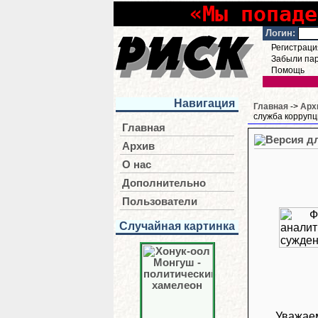
«Мы попаде
Логин:
Регистраци
Забыли па
Помощь
Навигация
Главная
->
Арх
служба коррупц
Главная
Архив
О нас
Дополнительно
Пользователи
Случайная картинка
Уважае