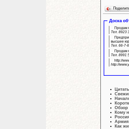
Поделит
Доска о
Продам га
Тел. 8923 
Предприя
высшее юр
Тел. 66-7-
Продам г
Тел. 8991 
http://w
http://www
Цитат
Свежи
Началс
Корот
Обзор
Кому н
Росси
Армия 
Как жи