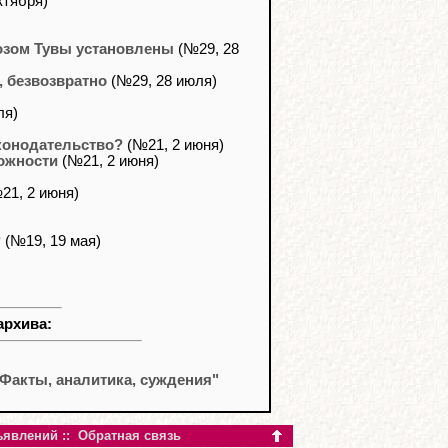
ктября)
озом Тувы установлены
(№29, 28
 безвозвратно
(№29, 28 июля)
ля)
конодательство?
(№21, 2 июня)
ожности
(№21, 2 июня)
21, 2 июня)
?
(№19, 19 мая)
архива:
Факты, аналитика, суждения"
ъявлений
::
Обратная связь