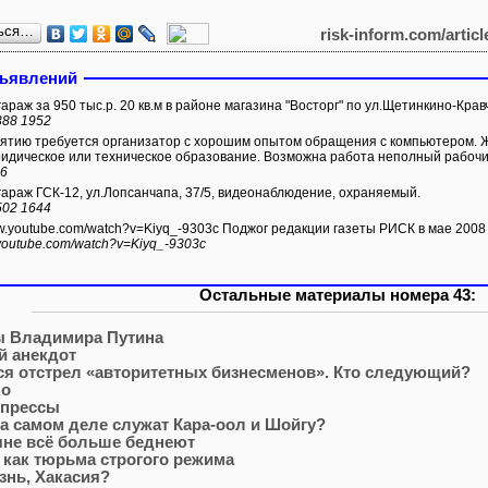
ься…
risk-inform.com/artic
бъявлений
раж за 950 тыс.р. 20 кв.м в районе магазина "Восторг" по ул.Щетинкино-Крав
388 1952
тию требуется организатор с хорошим опытом обращения с компьютером. 
идическое или техническое образование. Возможна работа неполный рабочи
66
араж ГСК-12, ул.Лопсанчапа, 37/5, видеонаблюдение, охраняемый.
502 1644
ww.youtube.com/watch?v=Kiyq_-9303c Поджог редакции газеты РИСК в мае 2008 
.youtube.com/watch?v=Kiyq_-9303c
Остальные материалы номера 43:
ы Владимира Путина
й анекдот
я отстрел «авторитетных бизнесменов». Кто следующий?
ко
 прессы
а самом деле служат Кара-оол и Шойгу?
яне всё больше беднеют
как тюрьма строгого режима
знь, Хакасия?