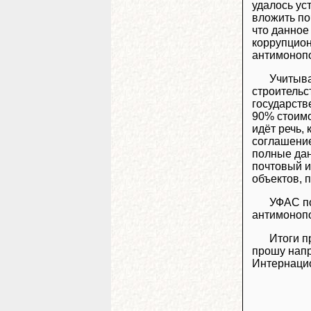
удалось ус
вложить по
что данное
коррупцион
антимонопо
Учитыва
строительс
государств
90% стоимо
идёт речь,
соглашение
полные дан
почтовый и
объектов, 
УФАС п
антимонопо
Итоги п
прошу напр
Интернацион