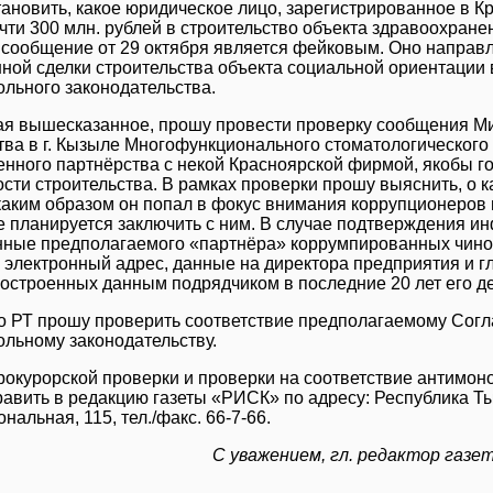
тановить, какое юридическое лицо, зарегистрированное в К
чти 300 млн. рублей в строительство объекта здравоохранен
 сообщение от 29 октября является фейковым. Оно напра
ной сделки строительства объекта социальной ориентации
льного законодательства.
я вышесказанное, прошу провести проверку сообщения М
тва в г. Кызыле Многофункционального стоматологического 
енного партнёрства с некой Красноярской фирмой, якобы г
сти строительства. В рамках проверки прошу выяснить, о 
 каким образом он попал в фокус внимания коррупционеров и
 планируется заключить с ним. В случае подтверждения 
ные предполагаемого «партнёра» коррумпированных чино
 электронный адрес, данные на директора предприятия и гл
построенных данным подрядчиком в последние 20 лет его д
о РТ прошу проверить соответствие предполагаемому Со
льному законодательству.
рокурорской проверки и проверки на соответствие антимон
авить в редакцию газеты «РИСК» по адресу: Республика Тыва
альная, 115, тел./факс. 66-7-66.
С уважением, гл. редактор газ