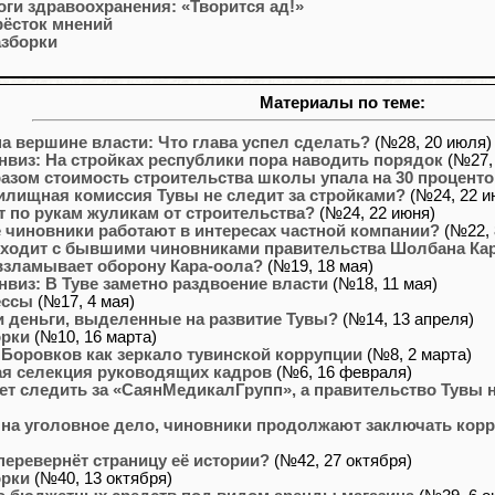
ги здравоохранения: «Творится ад!»
рёсток мнений
азборки
Материалы по теме:
на вершине власти: Что глава успел сделать?
(№28, 20 июля)
нвиз: На стройках республики пора наводить порядок
(№27,
азом стоимость строительства школы упала на 30 процент
илищная комиссия Тувы не следит за стройками?
(№24, 22 и
т по рукам жуликам от строительства?
(№24, 22 июня)
 чиновники работают в интересах частной компании?
(№22, 
сходит с бывшими чиновниками правительства Шолбана Ка
взламывает оборону Кара-оола?
(№19, 18 мая)
нвиз: В Туве заметно раздвоение власти
(№18, 11 мая)
ессы
(№17, 4 мая)
 деньги, выделенные на развитие Тувы?
(№14, 13 апреля)
орки
(№10, 16 марта)
Боровков как зеркало тувинской коррупции
(№8, 2 марта)
ая селекция руководящих кадров
(№6, 16 февраля)
т следить за «СаянМедикалГрупп», а правительство Тувы не
 на уголовное дело, чиновники продолжают заключать кор
 перевернёт страницу её истории?
(№42, 27 октября)
орки
(№40, 13 октября)