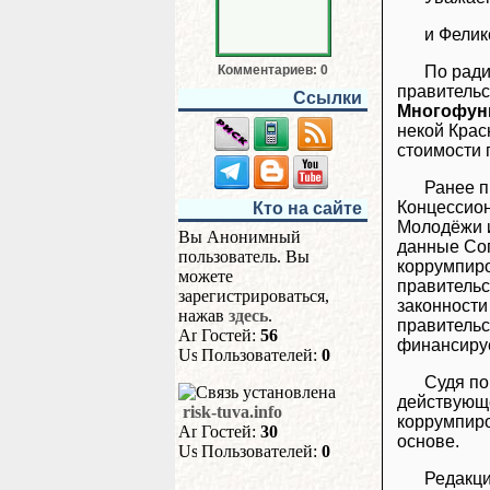
и Фелик
По ради
Комментариев: 0
правительс
Ссылки
Многофун
некой Крас
стоимости 
Ранее п
Концессион
Кто на сайте
Молодёжи и
Вы Анонимный
данные Сог
пользователь. Вы
коррумпиро
можете
правительс
зарегистрироваться,
законности
нажав
здесь
.
правительс
Гостей:
56
финансируе
Пользователей:
0
Судя по
действующе
risk-tuva.info
коррумпиро
Гостей:
30
основе.
Пользователей:
0
Редакци