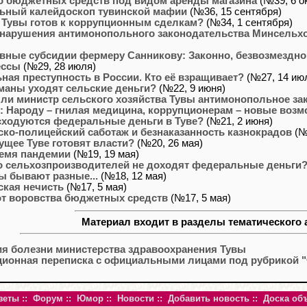
о бюджетных средств под видом аренды магазина
(№39, 6 о
ьный калейдоскоп тувинской мафии
(№36, 15 сентября)
 Тувы готов к коррупционным сделкам?
(№34, 1 сентября)
 нарушения антимонопольного законодательства Минсельх
ные субсидии фермеру Санникову: Законно, безвозмездно,
ессы
(№29, 28 июля)
ная преступность в России. Кто её взращивает?
(№27, 14 ию
маны уходят сельские деньги?
(№22, 9 июня)
ли министр сельского хозяйства Тувы антимонопольное за
 Народу – гнилая медицина, коррупционерам – новые возм
сходуются федеральные деньги в Туве?
(№21, 2 июня)
ко-полицейский саботаж и безнаказанность казнокрадов
(№
ущее Туве готовят власти?
(№20, 26 мая)
ремя пандемии
(№19, 19 мая)
о сельхозпроизводителей не доходят федеральные деньги
ы бывают разные...
(№18, 12 мая)
ская нечисть
(№17, 5 мая)
от воровства бюджетных средств
(№17, 5 мая)
Материал входит в разделы тематического 
ия болезни министерства здравоохранения Тувы
ционная переписка с официальными лицами под рубрикой "
зеты
::
Форум
::
Юмор
::
Новости
::
Добавить новость
::
Доска об