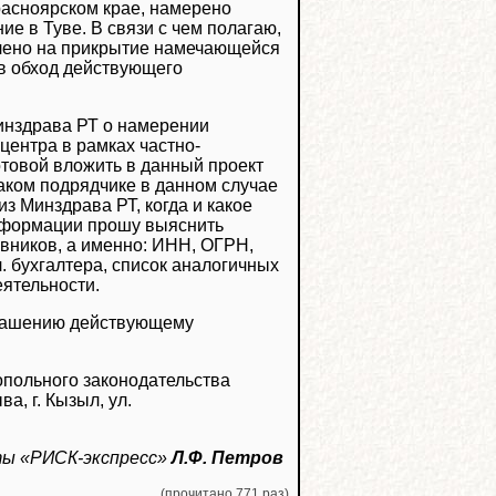
расноярском крае, намерено
ие в Туве. В связи с чем полагаю,
влено на прикрытие намечающейся
 в обход действующего
инздрава РТ о намерении
центра в рамках частно-
отовой вложить в данный проект
каком подрядчике в данном случае
з Минздрава РТ, когда и какое
информации прошу выяснить
вников, а именно: ИНН, ОГРН,
. бухгалтера, список аналогичных
еятельности.
глашению действующему
опольного законодательства
, г. Кызыл, ул.
еты «РИСК-экспресс»
Л.Ф. Петров
(прочитано 771 раз)