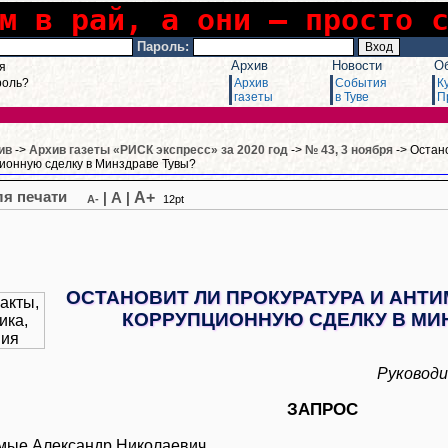
м в рай, а они – просто 
Пароль:
Архив
Новости
О
я
роль?
Архив
События
К
газеты
в Туве
П
ив
->
Архив газеты «РИСК экспресс» за 2020 год
->
№ 43, 3 ноября
-> Остан
ионную сделку в Минздраве Тувы?
A+
|
A
|
A-
12pt
ОСТАНОВИТ ЛИ ПРОКУРАТУРА И АНТ
КОРРУПЦИОННУЮ СДЕЛКУ В МИ
Руковод
ЗАПРОС
мые Александр Николаевич