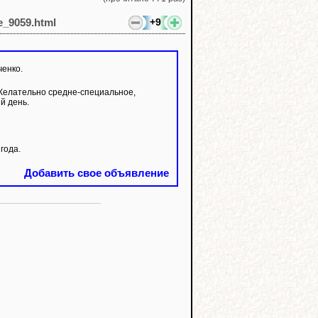
+9
le_9059.html
ченко.
Желательно средне-специальное,
й день.
года.
Добавить свое объявление