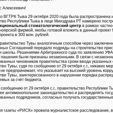
с Алексеевич!
о ВГТРК Тыва 29 октября 2020 года была распространена 
тво Республики Тыва в лице Минздрава РТ намерено постр
кциональный стоматологический центр
в рамках частно
ноярской фирмой, якобы готовой вложить в данный проект
проекта в 300 млн. рублей.
равительство Тувы аналогичным способом через заключен
ных Соглашений передало подряды на строительство прист
 школы. Решениями Арбитражного суда по заявлению УФАС
лашения были признаны незаконными. В связи с незакон
ванных чиновников правительства сроки ввода указанных 
тво Тувы, судя по сообщению от 29 октября с.г., никаких м
 не предпринимает, что указывает на высокий уровень кор
тве Тувы, заинтересованного в нарушении порядка распред
мых за счёт бюджета.
 сообщению от 29 октября с.г., правительство Республики 
е антимонопольное законодательство и распределять гос
ванных подрядчиков, согласных получать государственные
я газеты «РИСК» провела журналистское расследование, в 