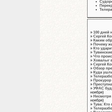
Судоро
Перек
Телер
»
100 дней 
»
Сергей Ко
»
Каким обр
»
Почему ж
»
Кто удари
»
Тувинские
»
Что прои
»
Ховалыг 
»
Сергей Ко
»
Обзор пр
»
Куда ушли
»
Телеразб
»
Прокурор 
»
Преступн
»
УФАС буде
ноября)
»
Несмотря
ноября)
»
Тува: Кто
»
Телеразб