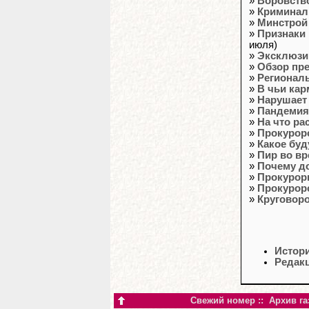
»
Воровств
»
Криминал
»
Минстрой
»
Признаки
июля)
»
Эксклюзив
»
Обзор пр
»
Региональ
»
В чьи кар
»
Нарушает 
»
Пандемия:
»
На что ра
»
Прокурорс
»
Какое буд
»
Пир во в
»
Почему д
»
Прокурор
»
Прокурор
»
Круговор
Истор
Редак
Свежий номер
::
Архив га