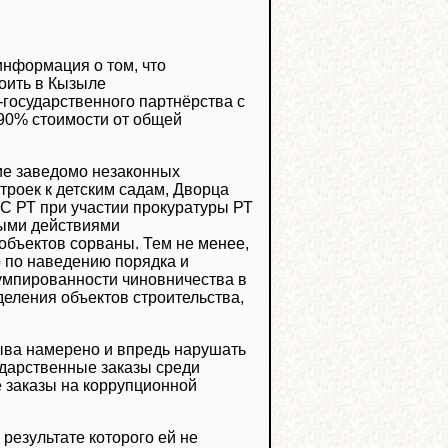
информация о том, что
оить в Кызыле
-государственного партнёрства с
 90% стоимости от общей
ие заведомо незаконных
роек к детским садам, Дворца
 РТ при участии прокуратуры РТ
ными действиями
объектов сорваны. Тем не менее,
ер по наведению порядка и
румпированности чиновничества в
еления объектов строительства,
Тыва намерено и впредь нарушать
ударственные заказы среди
 заказы на коррупционной
результате которого ей не