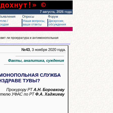
сдохнут!» ©
7 августа, 2026 года
бъявления
Опросы
Форум
уплю /
Наши вопросы,
Дискуссии,
родам
ваши ответы
обсуждения
овит ли прокуратура и антимонопольная
№43
, 3 ноября 2020 года.
Факты, аналитика, суждения
ИМОНОПОЛЬНАЯ СЛУЖБА
НЗДРАВЕ ТУВЫ?
Прокурору РТ
А.Н. Боровкову
ителю УФАС по РТ
Ф.А. Хаджиеву