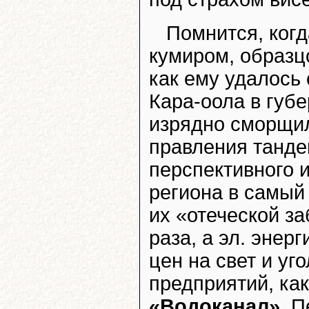
Помнится, когд
кумиром, образц
как ему удалось
Кара-оола в губе
изрядно сморщил
правления танде
перспективного 
региона в самый
их «отеческой за
раза, а эл. энер
цен на свет и уг
предприятий, ка
«Водоканал»
. 