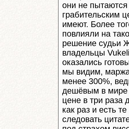
они не пытаются 
грабительским ц
имеют. Более тог
повлияли на так
решение судьи Ж
владельцы Vukel
оказались готовы
мы видим, маржа 
менее 300%, вед
дешёвым в мире 
цене в три раза 
как раз и есть т
следовать цитате
под страхом вис