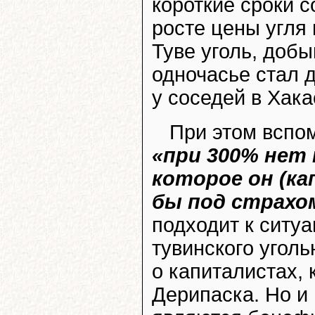
короткие сроки 
росте цены угля в
Туве уголь, доб
одночасье стал 
у соседей в Хака
При этом вспо
«при 300% нет 
которое он (ка
бы под страхо
подходит к ситуа
тувинского уголь
о капиталистах, 
Дерипаска. Но и