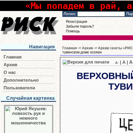
«Мы попадем в рай, а
Логин:
Пар
Регистрация
Забыли пароль?
Помощь
Навигация
Главная
->
Архив
->
Архив газеты «РИСК
тувинском доме хозяин
Главная
A
|
A
|
A-
Архив
О нас
ВЕРХОВНЫЙ
Дополнительно
ТУВ
Пользователи
Случайная картинка