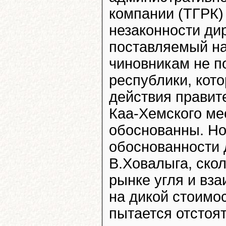
компании (ТГРК) 
незаконности ди
поставляемый на
чиновникам не п
республики, кото
действия правит
Каа-Хемского ме
обоснованны. Но 
обоснованности 
В.Ховалыга, скол
рынке угля и вз
на дикой стоимост
пытается отстоя