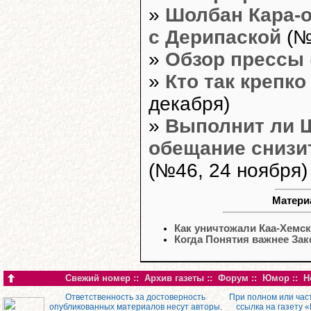
»
Шолбан Кара-о
с Дерипаской
(№
»
Обзор прессы
»
Кто так крепко
декабря)
»
Выполнит ли 
обещание снизи
(№46, 24 ноября)
Матери
Как уничтожали Каа-Хемск
Когда Понятия важнее Зак
Свежий номер
::
Архив газеты
::
Форум
::
Юмор
::
Н
Ответственность за достоверность
При полном или час
опубликованных материалов несут авторы.
ссылка на газету 