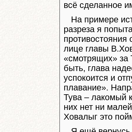
всё сделанное и
На примере ист
разреза я попыт
противостояния 
лице главы В.Хо
«смотрящих» за 
быть, глава наде
успокоится и отп
плавание». Напра
Тува – лакомый к
них нет ни мале
Ховалыг это пойм
Я ещё вернусь 