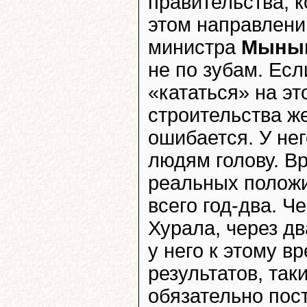
правительства, 
этом направлении
министра
Мынын
не по зубам. Есл
«кататься» на эт
строительства же
ошибается. У нег
людям голову. В
реальных полож
всего год-два. Ч
Хурала, через д
у него к этому в
результатов, таки
обязательно пост