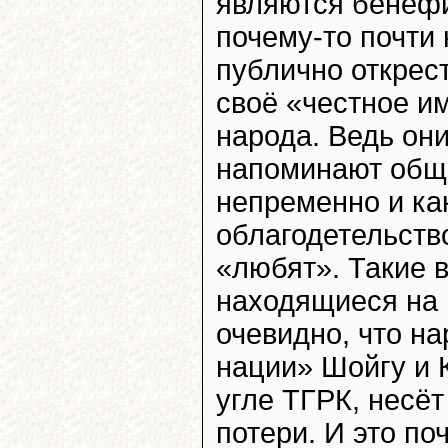
являются бенефиц
почему-то почти
публично открест
своё «честное и
народа. Ведь он
напоминают общ
непременно и ка
облагодетельство
«любят». Такие в
находящиеся на 
очевидно, что на
нации» Шойгу и 
угле ТГРК, несё
потери. И это по