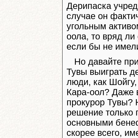
Дерипаска учреди
случае он факти
угольным активом
оола, то вряд ли
если бы не имел
Но давайте при
Тувы выиграть де
люди, как Шойгу
Кара-оол? Даже 
прокурор Тувы? 
решение только 
основными бене
скорее всего, им