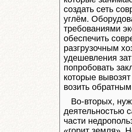
создать сеть со
углём. Оборудова
требованиями эк
обеспечить совр
разгрузочным хо
удешевления зат
попробовать зак
которые вывозят
возить обратным
Во-вторых, нуж
деятельностью са
части недрополь
«горит земля». 