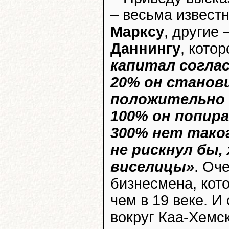
– весьма извест
Марксу
, другие
Даннингу
, котор
капитал соглас
20% он станов
положительно 
100% он попира
300% нет таког
не рискнул бы,
виселицы»
. Оч
бизнесмена, кот
чем в 19 веке. И
вокруг Каа-Хемск