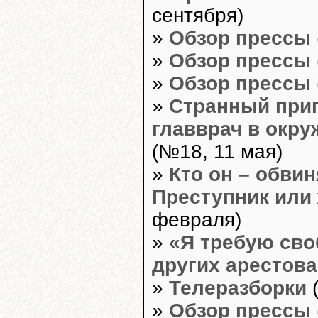
сентября)
»
Обзор прессы
»
Обзор прессы
»
Обзор прессы
»
Странный при
главврач в окр
(№18, 11 мая)
»
Кто он – обви
Преступник или
февраля)
»
«Я требую сво
других арестов
»
Телеразборки
(
»
Обзор прессы