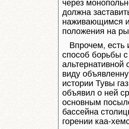
через монопольн
должна заставить
наживающимся из
положения на ры
Впрочем, есть
способ борьбы с
альтернативной 
виду объявленну
истории Тувы га
объявил о ней ср
основным посыл
бассейна столиц
горении каа-хемс