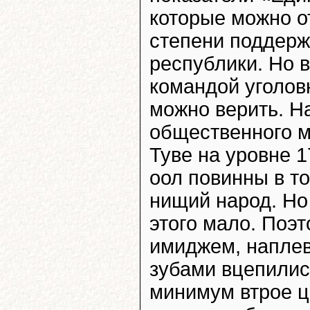
которые можно от
степени поддерж
республики. Но
командой уголо
можно верить. Н
общественного м
Туве на уровне 
оол повинны в т
нищий народ. Но 
этого мало. Поэ
имиджем, наплев
зубами вцепилис
минимум втрое це