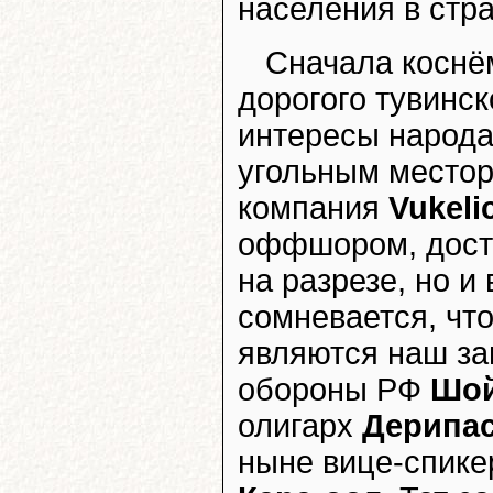
населения в стра
Сначала коснё
дорогого тувинско
интересы народа
угольным место
компания
Vukeli
оффшором, досто
на разрезе, но и
сомневается, чт
являются наш за
обороны РФ
Шой
олигарх
Дерипа
ныне вице-спике