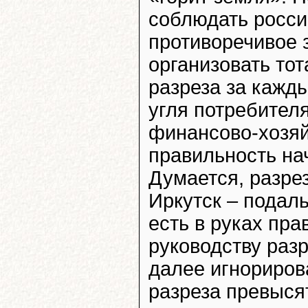
соблюдать росси
противоречивое 
организовать то
разреза за кажды
угля потребител
финансово-хозяй
правильность на
Думается, разре
Иркутск – подал
есть в руках пра
руководству разр
далее игнориров
разреза превыся