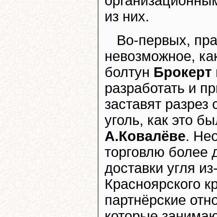
организационным
из них.
Во-первых, пр
невозможное, ка
болтун
Брокерт
разработать и п
заставят разрез
уголь, как это б
А.Ковалёве
. Не
торговлю более 
доставки угля из
Красноярского к
партнёрские отн
которые занимаю