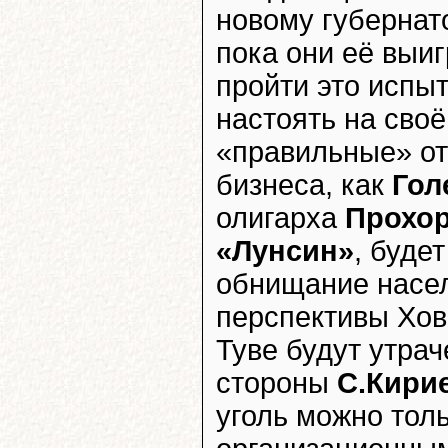
новому губернат
пока они её выи
пройти это испыт
настоять на своё
«правильные» от
бизнеса, как
Гол
олигарха
Прохо
«Лунсин»
, буде
обнищание насел
перспективы Хов
Туве будут утрач
стороны
С.Кири
уголь можно тол