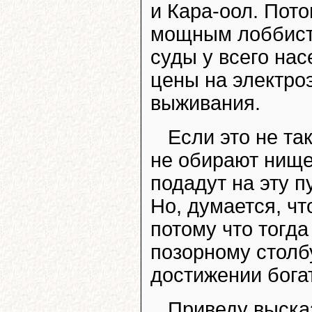
и Кара-оол. Пот
мощным лоббист
суды у всего на
цены на электроэ
выживания.
Если это не та
не обирают нище
подадут на эту п
Но, думается, чт
потому что тогда
позорному столбу
достижении бога
Приведу выска