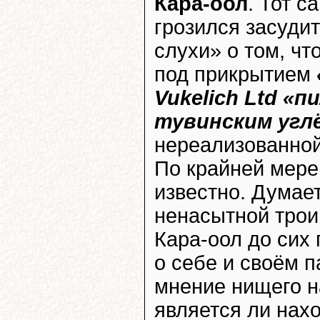
Кара-оол
. Тот с
грозился засудит
слухи» о том, чт
под прикрытием
Vukelich Ltd «
тувинским угл
нереализованной 
По крайней мере,
известно. Думает
ненасытной трои
Кара-оол до сих 
о себе и своём 
мнение нищего н
является ли нах