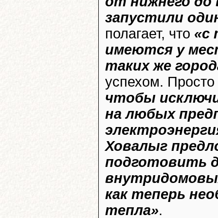
от нижнего до 
запустили оди
полагает, что
«с
имеются у мес
таких же горо
успехом. Прост
чтобы исключи
на любых пред
электроэнергия
Ховалыг предл
подготовить д
внутридомовых
как теперь не
тепла»
.