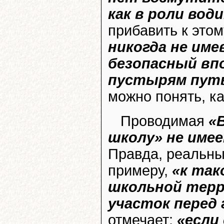
как в роли вод
прибавить к это
никогда не име
безопасный вп
пустырям путь
можно понять, к
Проводимая
«
школу» не име
Правда, реальных
примеру,
«к так
школьной тер
участок перед
отмечает:
«если