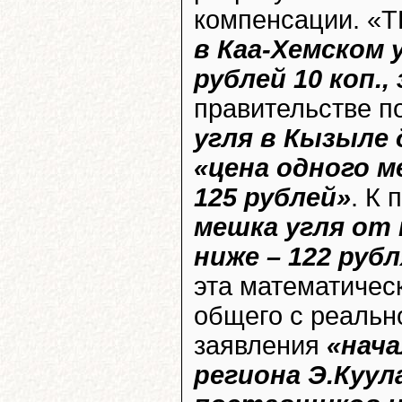
компенсации. «Т
в Каа-Хемском 
рублей 10 коп.,
правительстве п
угля в Кызыле 
«цена одного 
125 рублей»
. К 
мешка угля от
ниже – 122 рубл
эта математичес
общего с реальн
заявления
«нач
региона Э.Куу