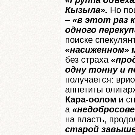
«Группа объех
Кызыла».
Но пои
–
«в этот раз 
одного перекуп
поиске спекулян
«насиженном» м
без страха
«прод
одну тонну и п
получается: ври
аппетиты олига
Кара-оолом
и сн
а
«недобросов
на власть, прод
старой завыш