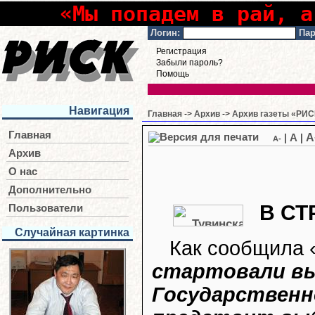
«Мы попадем в рай, а
Логин:
Пар
Регистрация
Забыли пароль?
Помощь
Навигация
Главная
->
Архив
->
Архив газеты «РИСК
Главная
A
|
A
|
A-
Архив
О нас
Дополнительно
В СТ
Пользователи
Случайная картинка
Как сообщила 
стартовали в
Государственн