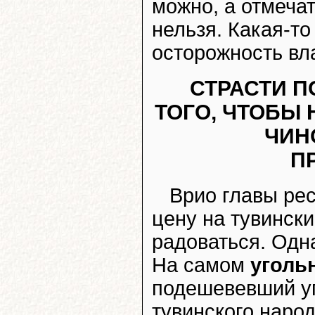
можно, а отмеча
нельзя. Какая-т
осторожность вл
СТРАСТИ П
ТОГО, ЧТОБЫ 
ЧИН
П
Врио главы ре
цену на тувински
радоваться. Одна
На самом
уголь
подешевевший уг
тувинского наро