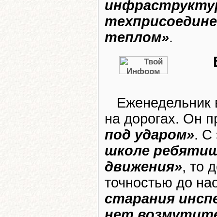
инфраструктур
техприсоединен
теплом»
.
Еженедельник 
на дорогах. Он 
под ударом»
. С
школе ребятиш
движения»
, то 
точностью до на
старания инсп
нет возмутите