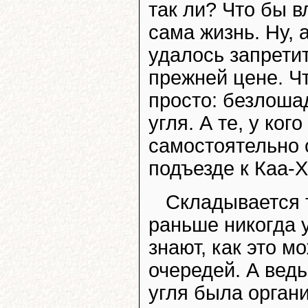
так ли? Что бы в
сама жизнь. Ну, 
удалось запрети
прежней цене. Ч
просто: безлоша
угля. А те, у ког
самостоятельно 
подъезде к Каа-Х
Складывается т
раньше никогда у
знают, как это м
очередей. А ведь
угля была орган