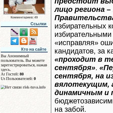
предстоит вы
лицо региона –
Правительств
Комментариев: 49
Ссылки
избирательных к
избирательными 
«исправляя» оши
кандидатов, за к
Кто на сайте
Вы Анонимный
«проходит в теч
пользователь. Вы можете
зарегистрироваться, нажав
сентября»
.
«Пе
здесь
.
Гостей:
80
сентября, на 
Пользователей:
0
вялотекущим, 
risk-tuva.info
динамичным и
бюджетозависимы
на забой.