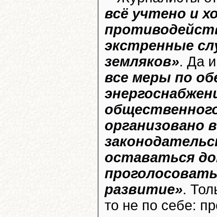
всё учтено и х
противодейств
экстренные сл
земляков»
. Да 
все меры по о
энергоснабжен
общественного
организовано 
законодательс
оставаться до
проголосовать
развитие»
. Тол
то не по себе: 