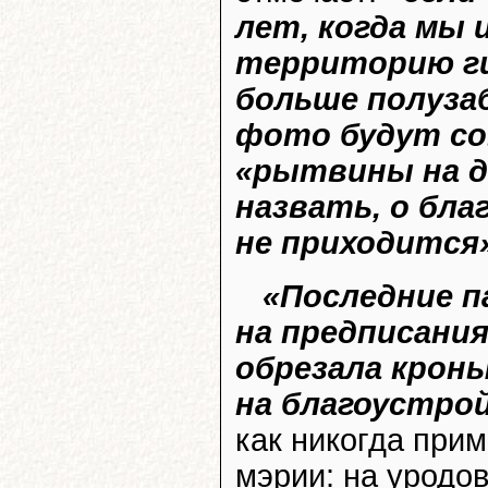
лет, когда мы
территорию г
больше полуза
фото будут с
«рытвины на д
назвать, о бл
не приходится
«Последние п
на предписани
обрезала кроны
на благоустро
как никогда при
мэрии: на уродов