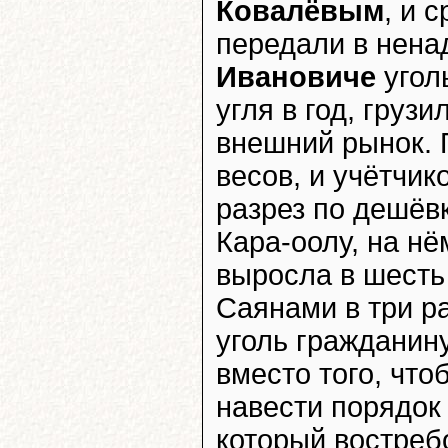
Ковалёвым
, и 
передали в нена
Ивановиче
угол
угля в год, груз
внешний рынок. П
весов, и учётчико
разрез по дешёв
Кара-оолу, на нё
выросла в шесть 
Саянами в три ра
уголь гражданин
вместо того, что
навести порядок 
который востреб