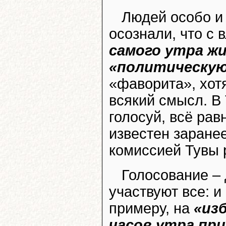
Людей особо и 
осознали, что с
самого утра ж
«политическую
«фаворита», хот
всякий смысл. В 
голосуй, всё ра
известен заране
комиссией Тувы 
Голосование –
участвуют все: и
примеру, на
«из
часов утра пр