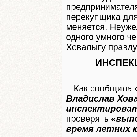
предпринимателя
перекупщика для
меняется. Неуже
одного умного че
Ховалыгу правд
ИНСПЕК
Как сообщила 
Владислав Хов
инспектироват
проверять
«выпо
время летних 