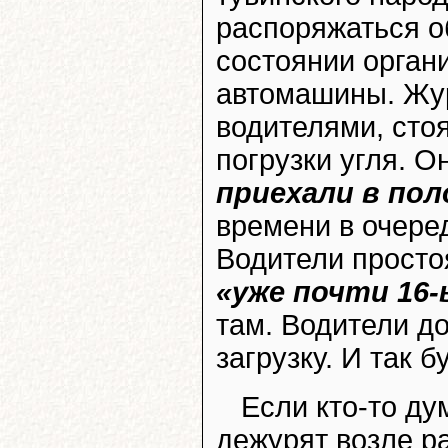
распоряжаться о
состоянии орган
автомашины. Жу
водителями, сто
погрузки угля. О
приехали в по
времени в очер
Водители простоя
«уже почти 16-
там. Водители до
загрузку. И так б
Если кто-то ду
дежурят возле ра