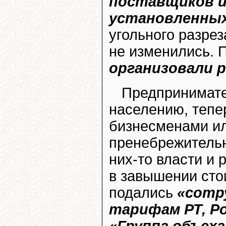
поставщиков и
установленных
угольного разре
не изменились. 
организовали 
Предпринимате
населению, тепе
бизнесменами ил
пренебрежитель
них-то власти и 
в завышении стои
подались
«сотр
тарифам РТ, Р