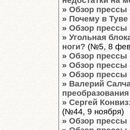
недостатки на м
»
Обзор прессы
»
Почему в Туве
»
Обзор прессы
»
Угольная блока
ноги?
(№5, 8 фев
»
Обзор прессы
»
Обзор прессы
»
Обзор прессы
»
Валерий Салча
преобразования
»
Сергей Конвиз
(№44, 9 ноября)
»
Обзор прессы