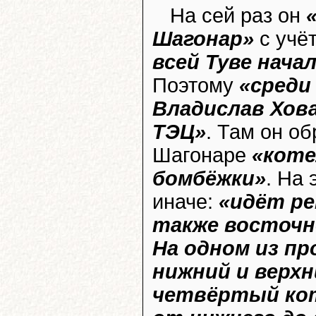
На сей раз он
Шагонар»
с учёт
всей Туве нач
Поэтому
«среди
Владислав Хов
ТЭЦ»
. Там он об
Шагонаре
«коте
бомбёжки»
. На 
иначе:
«идёт ре
также восточн
На одном из п
нижний и верх
четвёртый кот