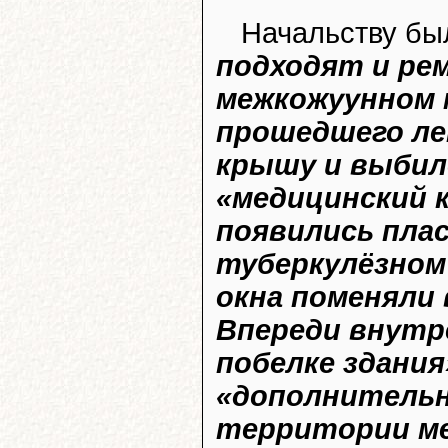
Начальству бы
подходят и ре
межкожуунном 
прошедшего лет
крышу и выбило
«медицинский 
появились пла
туберкулёзном
окна поменяли
Впереди внутр
побелке здания
«дополнительн
территории ме