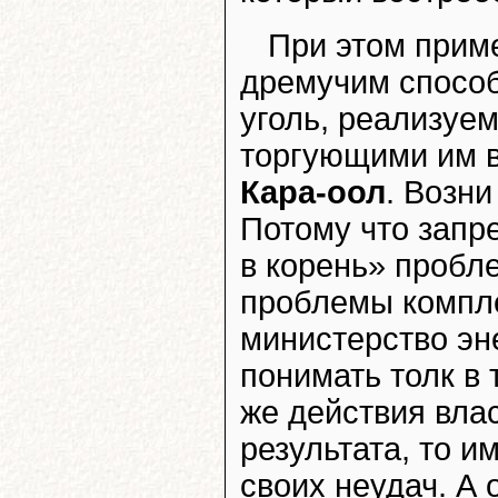
При этом приме
дремучим способ
уголь, реализуе
торгующими им в
Кара-оол
. Возни
Потому что запр
в корень» пробл
проблемы компле
министерство эн
понимать толк в 
же действия вла
результата, то и
своих неудач. А