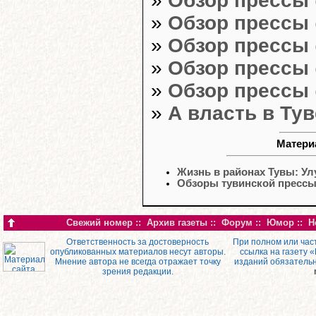
»
Обзор прессы
»
Обзор прессы
»
Обзор прессы
»
Обзор прессы
»
Обзор прессы
»
А власть в Ту
Матери
Жизнь в районах Тувы: Ул
Обзоры тувинской пресс
Свежий номер
::
Архив газеты
::
Форум
::
Юмор
::
Н
Ответственность за достоверность
При полном или час
опубликованных материалов несут авторы.
ссылка на газету 
Мнение автора не всегда отражает точку
изданий обязатель
зрения редакции.