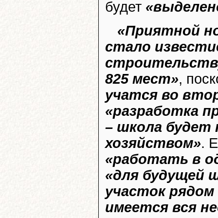
будет
«выделен
«Приятной н
стало известие
строительству
825 мест»
, пос
учатся во вто
«разработка п
– школа будет
хозяйством»
. 
«работать в о
«для будущей 
участок рядом 
имеется вся н