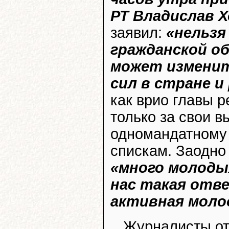
РТ Владислав Х
заявил:
«нельзя
гражданской о
может изменит
сил в стране и
как врио главы р
только за свои в
одномандатному 
спискам. Заодно
«много молоды
нас такая отв
активная моло
Журналисты от