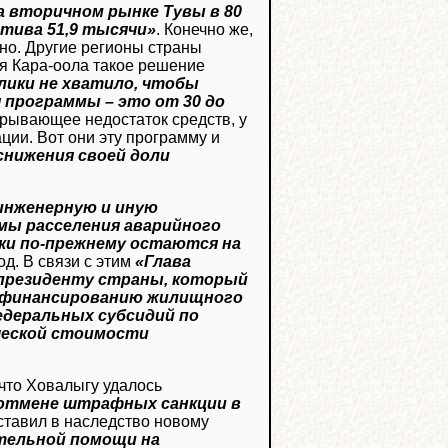
а вторичном рынке Тувы в 80
атива 51,9 тысячи»
. Конечно же,
но. Другие регионы страны
я Кара-оола такое решение
ики не хватило, чтобы
программы – это от 30 до
крывающее недостаток средств, у
ции. Вот они эту программу и
снижения своей доли
инженерную и иную
мы расселения аварийного
ки по-прежнему остаются на
од. В связи с этим
«Глава
 президенту страны, который
к финансированию жилищного
едеральных субсидий по
ической стоимости
что Ховалыгу удалось
отмене штрафных санкции в
оставил в наследство новому
тельной помощи на