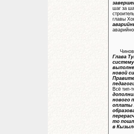
заверше
шаг за ш
строител
главы Хо
аварийн
аварийно
Чинов
Глава Т
систему
выполне
новой с
Правите
педагоги
Всё тип-
дополни
нового 
оплаты 
образов
перерас
то пошл
в Кызыл