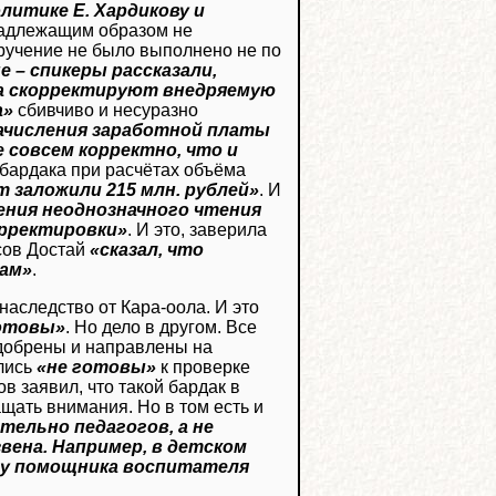
литике Е. Хардикову и
надлежащим образом не
ручение не было выполнено не по
 – спикеры рассказали,
ца скорректируют внедряемую
а»
сбивчиво и несуразно
начисления заработной платы
 совсем корректно, что и
е бардака при расчётах объёма
т заложили 215 млн. рублей»
. И
ения неоднозначного чтения
орректировки»
. И это, заверила
сов Достай
«сказал, что
там»
.
наследство от Кара-оола. И это
готовы»
. Но дело в другом. Все
добрены и направлены на
ались
«не готовы»
к проверке
 заявил, что такой бардак в
ращать внимания. Но в том есть и
ельно педагогов, а не
ена. Например, в детском
а у помощника воспитателя