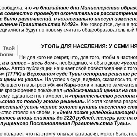
сообщила, что
«в ближайшие дни Министерство образ
в совместно проведут окончательное рассмотрение
е было разночтений, и коллегиально внесут изменен
вление Правительства №492»
. Как говорится, лучше по
ециалисты будут по новому считать общеобразовательный 
УГОЛЬ ДЛЯ НАСЕЛЕНИЯ: У СЕМИ НЯ
Ни для кого не секрет, что, для того, чтобы в част
 а в итоге – весь дом»
, необходимо, чтобы в доме
«угол
но»
. Автор публикации начинает своё повествование с того
я» (ТГРК) в Верховном суде Тувы оспорила решение р
и цены на уголь»
. На успех в суде, видимо, сказалось то,
бывшего главы республики
Кара-оола
и нашего замечател
гля красноречиво показывал
«подскочивший ценник на т
сему, сдаваться не намерен, и
«правительство региона 
ьство по поводу этого решения»
. И хотя хозяева разре
 местный уголь чёрное золото купить населению ста
ьство стояло на своём, и
«днём позже угледобывающей
шлось вновь снизить до 2220 рублей, теперь уже на 
пущенного Постановления Правительства Тувы»
.
о полагает, что на этом угольная катавасия, может быть, по