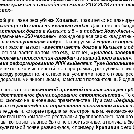
ения граждан из аварийного жилья 2013-2018 годов о
овек»
.
ообщил глава республики
Ховалыг
, правительство планируе
вартиры до конца нынешнего года»
. Для этого необхо
артирных домов в Кызыле и 5 – в посёлке Хову-Аксы»
радальные
«350 человек»
, дожидающиеся своих квадратны
ье в наступающем году»
. Планируемый
«срок их перес
асти рассчитывают
«ввести шесть домов в Кызыле и оди
основывается на том, что ему, наконец,
«удалось завер
ограммы переселения граждан из аварийного жилья»
.
вия реформированию ЖКХ выделяет Туве дополнител
 ещё не закончив первый этап программы, республика прис
адежду рождает то, что, наконец, усилиями нового главы р
едеральными чиновниками, наметился положительный сдвиг
з показал, что
«основной причиной отставания респуб
едостаточное финансирование строительства»
. То
х, сколько на чиновниках правительства. Ну а сам
«дефици
я из-за расхождений нормативов стоимости жилья с 
а те деньги, которые предлагались строителям, невозможно
троительного комплекса республики группировались разног
цы, которым главное было не строить жильё, а получать 
кулятивной почве развернулся, к примеру,
Крапивин
с его