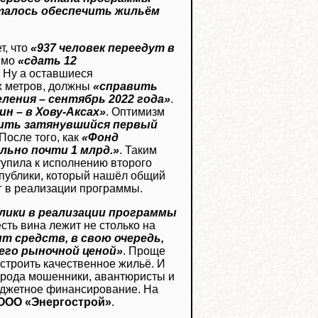
сталось обеспечить жильём
т, что
«937 человек переедут в
димо
«сдать 12
. Ну а оставшиеся
х метров, должны
«справить
еления – сентябрь 2022 года»
.
н – в Хову-Аксах»
. Оптимизм
шить затянувшийся первый
 После того, как
«Фонд
ьно почти 1 млрд.»
. Таким
тупила к исполнению второго
еспублики, который нашёл общий
 в реализации программы.
лики в реализации программы
 есть вина лежит не столько на
т средств, в свою очередь,
его рыночной ценой»
. Проще
 строить качественное жильё. И
о рода мошенники, авантюристы и
бюджетное финансирование. На
ООО «Энергострой»
.