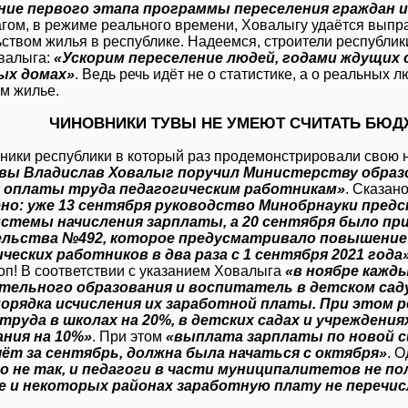
ние первого этапа программы переселения граждан и
агом, в режиме реального времени, Ховалыгу удаётся выпр
ьством жилья в республике. Надеемся, строители республи
валыга:
«Ускорим переселение людей, годами ждущих 
ых домах»
. Ведь речь идёт не о статистике, а о реальных 
м жилье.
ЧИНОВНИКИ ТУВЫ НЕ УМЕЮТ СЧИТАТЬ БЮД
ники республики в который раз продемонстрировали свою 
увы Владислав Ховалыг поручил Министерству обра
 оплаты труда педагогическим работникам»
. Сказан
но: уже 13 сентября руководство Минобрнауки пред
истемы начисления зарплаты, а 20 сентября было п
льства №492, которое предусматривало повышение
ческих работников в два раза с 1 сентября 2021 года
топ! В соответствии с указанием Ховалыга
«в ноябре кажды
тельного образования и воспитатель в детском са
порядка исчисления их заработной платы. При этом 
труда в школах на 20%, в детских садах и учреждени
ания на 10%»
. При этом
«выплата зарплаты по новой с
чёт за сентябрь, должна была начаться с октября»
. 
о не так, и педагоги в части муниципалитетов не по
е и некоторых районах заработную плату не перечис