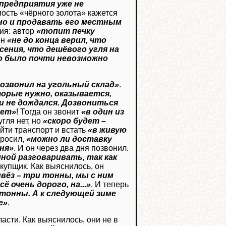
 предприятия уже не
мость «чёрного золота» кажется
но и продавать его местным
ия: автор
«топит печку
он
«не до конца верил, что
сения, что дешёвого угля на
то было почти невозможно
озвонил на угольный склад»
.
оторые нужно, оказывается,
 и не дождался. Дозвониться
нет»
! Тогда он звонит
«в один из
угля нет, но
«скоро будет –
айти транспорт и встать
«в живую
просил,
«можно ли доставку
дня»
. И он через два дня позвонил.
мной разговаривать, так как
екупщик. Как выяснилось, он
ивёз – три тонны, мы с ним
 очень дорого, на...»
. И теперь
 тонны. А к следующей зиме
е»
.
асти. Как выяснилось, они не в