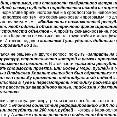
дня, например, при стоимости квадратного метра н
ублей размер субсидии определяется исходя из норм
м нормативе приличного жилья и в срок построить невозмож
 из положения тем, что софинансировали программу. Но дл
ь нереализуемым –
«бюджетных возможностей республ
ить необходимый объём встречного финансирования 
й стоимости объектов»
. А пробить финансирование, по
ьства Кара-оола не хватило опыта, трудолюбия и квалифика
и. И только недавно
«властям Тувы удалось добиться 
сирования до 1%»
.
тался не решённым другой вопрос: покрыть
«затраты на 
руктуру, строительство которой в рамках програм
озложено на регионы»
. В этой части
«расходы республи
0% стоимости проекта, или более 2 млрд. рублей»
в г
ики Владислав Ховалыг вынужден был обратиться к
ал его просьбу применить индивидуальный подход 
льства в Туве и пересмотреть методику расчёта ф
ме расселения аварийного жилья, приблизив к факт
ельства»
.
лизации ситуации вокруг реализации способствовало и то, 
ться с
«Фондом содействия реформированию ЖКХ по 
ии республики на 200 млн. рублей»
, которые Кара-оол 
ьству. А
«также принял решение о выделении дополни