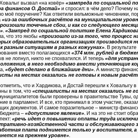
 Ховалыг вызвал «на ковёр»
«зампреда по социальной по
а финансов О. Достай»
и спросил: в чём дело? Почему 
о моё поручение? Как ответили вельможные чиновники, по
а
«из-за ошибочных расчётов на муниципальном уровне
произошли точечные сбои, и как со следующего меся
»
.
«Зампред по социальной политике Елена Хардиков
а, что это якобы
«произошло из-за того, что процесс 
орых образовательных организациях производился не
 к разным ситуациям в разных кожуунах»
. В результат
ования вместо полагающихся
«374 млн. рублей в бюдже
в не лопнул, никто не спохватился. И теперь
«для устран
положения, в него необходимо внести уточняющие к
а,
«будет сделано в ближайшие дни»
. А министр финан
исты на местах оказались не готовы к новым расчё
 отметить, что и Хардикова, и Достай перешли к Ховалыгу в 
нны в том, что
«специалисты на местах оказались не 
муниципалитетов были проверены в правительстве Тувы, о
ие в парламент. И все, кто принимал в этом участие, оказ
щих документов. И самое поразительное – министр финансов
 бюджета –
«допустимое явление»
. И на это не стоит об
пект:
«речь идет о повышении оплаты труда исключит
тративно-хозяйственной части и обслуживающего зв
работная плата поднимется только у воспитателя, 
анется на прежнем уровне»
.