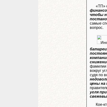
«ТП» 
финансо
чтобы н
постано
самые сп
вопрос.
батареи,
постоян
компани
снижени
фамилии 
вокруг у
судя по в
недовол
цены на
правител
угля при
свежевы
Кое-кт