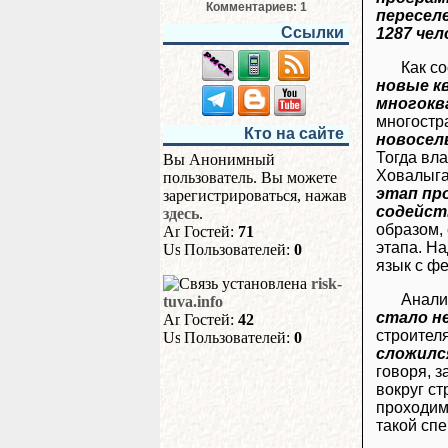
Комментариев: 1
пересел
Ссылки
1287 чел
Как с
новые к
многокв
многост
Кто на сайте
новосел
Тогда вл
Вы Анонимный
Ховалыга 
пользователь. Вы можете
этап пр
зарегистрироваться, нажав
содейст
здесь
.
образом,
Гостей:
71
этапа. Н
Пользователей:
0
язык с ф
risk-
Анали
tuva.info
стало н
Гостей:
42
строителя
Пользователей:
0
сложилс
говоря, з
вокруг с
проходим
такой спе