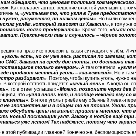
: нам обещают, что ценовая политика коммерческого
ся»
. Как полагает автор, решение властей уменьшить стои
огичным,
«учитывая то, что угля в Туве предостаточ
 нужно, разумеется, по низким ценам»
. Но были сомнен
нским углём, который завозят из Хакасии»
, к тому же 
стоимость долго продержится»
. Кроме того,
«были опа
 хватит. Практически так и случилось – чёрное золо
.
 решил на практике проверить, какая ситуация с углём. И
«п
:
«уголь есть, но он уже весь расписан по заявкам, к
о СМС. Заказал на среду две тонны, но доставки так
 поставщиков только вечером»
. А там ответили:
«угля 
 где продают местный уголь – каа-хемский»
. Но и там 
ыстро разбирают»
. Поэтому, чтобы купить уголь, нужно н
»
. В которой отстоять придётся
«целый день»
. А когда он с
ть»
, то в ответ услышал:
«Можно, позвоните через два 
общили, что
«угля вновь нет, и вообще некогда ему со 
т клиенты»
. В итоге уголь привёз ему обычный левак-пер
я не злопамятным и в общем-то не плохим. Уголь пр
аже обсудить цены на жильё: пришли к мнению, что всё
сть новый поставщик угля. Закажу в ноябре ещё три
упаться уже летом! Так надёжнее, потому что заране
о в этой публикации главное? Конечно же, беспомощность вл