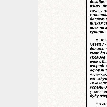
декабря
изменит
вполне л
жителям
балахти
низкая 
всех не
купить»
Автор
Ответили
делать п
смог до
складов,
очень б
очередь
оформи
А ему со
его жду
«оказалс
успели д
у него
«е
буду зак
Но чт