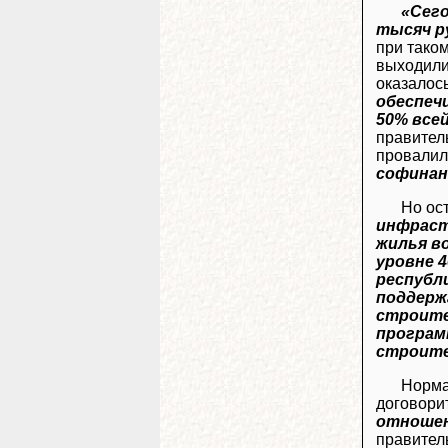
«Сего
тысяч р
при тако
выходили
оказалос
обеспеч
50% все
правител
провалил
софинан
Но ос
инфраст
жилья в
уровне 4
республ
поддерж
строите
програм
строит
Норма
договори
отношен
правител