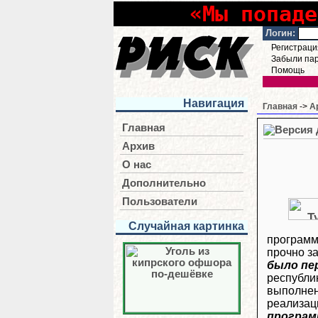
«Мы попаде
Логин:
Регистраци
Забыли па
Помощь
Навигация
Главная
->
А
Главная
Архив
О нас
Дополнительно
Пользователи
Случайная картинка
программ
прочно з
было пе
республи
выполнени
реализац
програм