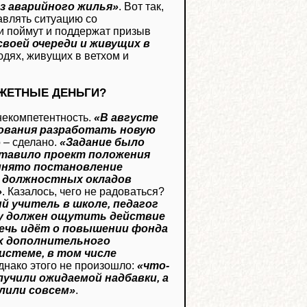
з аварийного жилья»
. Вот так,
авлять ситуацию со
ки поймут и поддержат призыв
своей очереди и живущих в
людях, живущих в ветхом и
ЖЕТНЫЕ ДЕНЬГИ?
некомпетентность.
«В августе
зования разработать новую
о – сделано.
«Задание было
ставило проект положения
ринято постановление
 должностных окладов
»
. Казалось, чего не радоваться?
й учитель в школе, педагог
ду должен ощутить действие
речь идёт о повышении фонда
ях дополнительного
истеме, в том числе
Однако этого не произошло:
«что-
лучили ожидаемой надбавки, а
лили совсем»
.