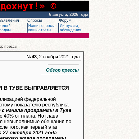
сдохнут!» ©
6 августа, 2026 года
бъявления
Опросы
Форум
уплю /
Наши вопросы,
Дискуссии,
родам
ваши ответы
обсуждения
ор прессы
№43
, 2 ноября 2021 года.
Обзор прессы
Я В ТУВЕ ВЫПРАВЛЯЕТСЯ
реализацией федеральной
 этому показателю республика
т с начала программы в Туве
е 40% от плана. Но глава
авал невыполнимые обещания по
ле того, как первый этап
 27 октября 2021 года
первого этапа программы