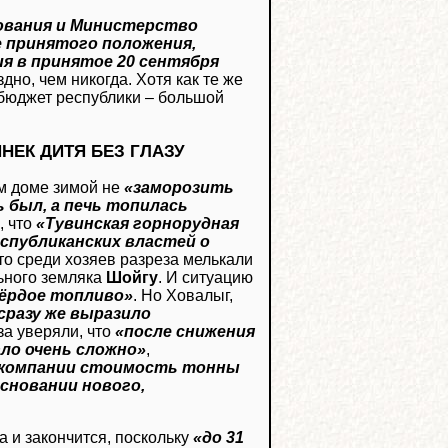
ования и Министерство
 принятого положения,
ия в принятое 20 сентября
здно, чем никогда. Хотя как те же
бюджет республики – большой
НЕК ДИТЯ БЕЗ ГЛАЗУ
ном доме зимой не
«заморозить
ь был, а печь топилась
, что
«Тувинская горнорудная
еспубликанских властей о
 что среди хозяев разреза мелькали
ьного земляка
Шойгу
. И ситуацию
вёрдое топливо»
. Но Ховалыг,
сразу же выразило
за уверяли, что
«после снижения
ло очень сложно»
,
 компании стоимость тонны
основании нового,
ка и закончится, поскольку
«до 31