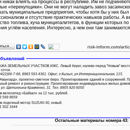
 никак влиять на процессы в республике. Им не подчиняютс
е «перекупщики». Они не могут наладить завоз засаянского
вать муниципальные предприятия, чтобы хотя бы у них был 
сионализм и отсутствие практических навыков работы. А в
ство топлива, куча муниципалитетов, в функции которых по
ния углём населения. Интересно, а чем они там занимаютс
иться…
risk-inform.com/arti
объявлений
А ЗЕМЕЛЬНЫХ УЧАСТКОВ ИЖС. Левый берег, налево перед "Новым" мостом.
 соток.
9422)66-7-66, 8983 593 4361. Офис: г.Кызыл, ул.Интернациональная, 115.
вангард», проектно-сметное бюро. Проектирование зданий и сооружений. П
ьный ремонт и реконструкцию. Проектирование индивидуальных жилых домов 
 ул. Щетинкина-Кравченко, 31. Тел. 8905 920 6050
 велосипед «Байкал» за 12 тыс. рублей.
3 599 9659
 лодочный мотор SUZUKI-30, новый.
1 502 1644
Остальные материалы номера 43: