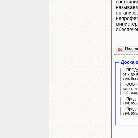
состоянии
называемы
организо
непрофес
министер
обеспече
Подел
Доска 
ПРОДАЖ
от 7 до 9
Тел. 8(3
ООО «А
капитал
г.Кызыл,
Продам
Тел. 892
Продам
Тел. 899