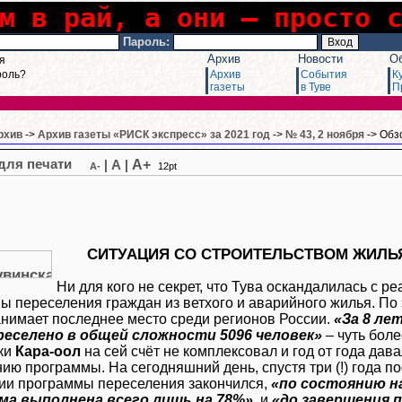
м в рай, а они – просто 
Пароль:
Архив
Новости
О
я
роль?
Архив
События
К
газеты
в Туве
П
рхив
->
Архив газеты «РИСК экспресс» за 2021 год
->
№ 43, 2 ноября
-> Обз
A+
|
A
|
A-
12pt
СИТУАЦИЯ СО СТРОИТЕЛЬСТВОМ ЖИЛЬ
Ни для кого не секрет, что Тува оскандалилась с 
ы переселения граждан из ветхого и аварийного жилья. По
анимает последнее место среди регионов России.
«За 8 ле
реселено в общей сложности 5096 человек»
– чуть боле
ки
Кара-оол
на сей счёт не комплексовал и год от года д
ю программы. На сегодняшний день, спустя три (!) года пос
ии программы переселения закончился,
«по состоянию на
ма выполнена всего лишь на 78%»
, и
«до завершения 