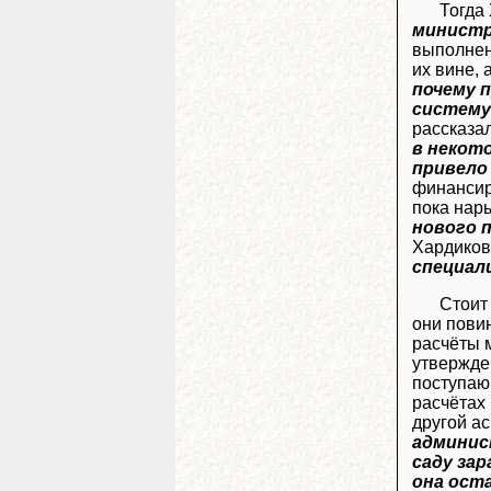
Тогда
министр
выполнен
их вине, 
почему 
систему
рассказал
в некот
привело
финансир
пока нары
нового 
Хардиков
специал
Стоит
они пови
расчёты 
утвержден
поступаю
расчётах
другой ас
админис
саду за
она ост