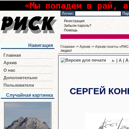
«Мы попадем в рай, а
Логин:
Пар
Регистрация
Забыли пароль?
Помощь
Навигация
Главная
->
Архив
->
Архив газеты «РИСК
людях!
Главная
A
|
A
|
A-
Архив
О нас
Дополнительно
Пользователи
СЕРГЕЙ КОН
Случайная картинка