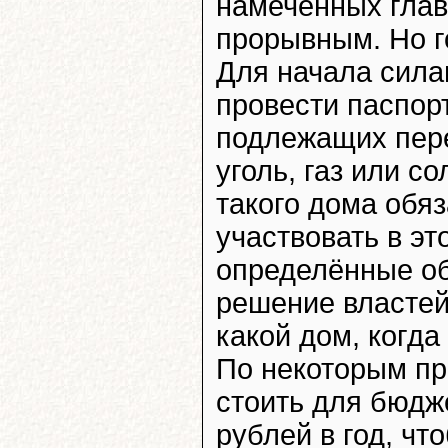
намеченных глав
прорывным. Но г
Для начала сила
провести паспор
подлежащих пере
уголь, газ или с
такого дома обяз
участвовать в эт
определённые об
решение властей
какой дом, когда
По некоторым пр
стоить для бюдже
рублей в год, чт