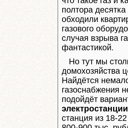
что такое газ и 
полтора десятка
обходили кварти
газового оборудо
случая взрыва га
фантастикой.
Но тут мы стол
домохозяйства ц
Найдётся немало
газоснабжения н
подойдёт вариа
электростанции
станция из 18-2
800-900 тыс. ру