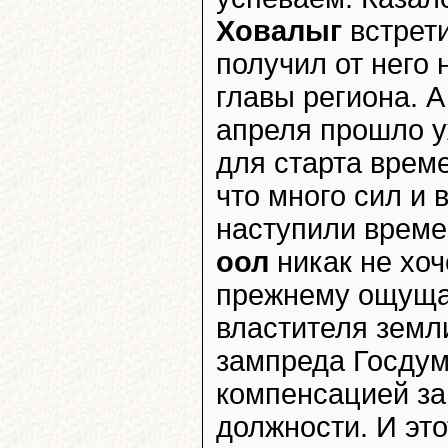
Ховалыг
встрет
получил от него 
главы региона. А
апреля прошло у
для старта време
что много сил и
наступили време
оол
никак не хоч
прежнему ощущат
властителя земли
зампреда Госдум
компенсацией за
должности. И эт