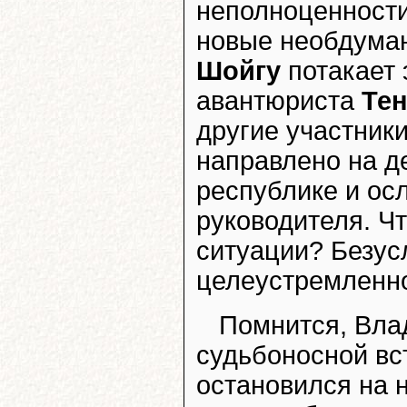
неполноценности 
новые необдуман
Шойгу
потакает 
авантюриста
Те
другие участники
направлено на д
республике и ос
руководителя. Чт
ситуации? Безус
целеустремленно
Помнится, Вла
судьбоносной вс
остановился на 