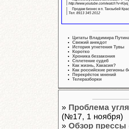
http://www.youtube.com/watch?v=Kiyq
Продам бизнес в п. Танзыбей Кра
Тел. 8913 345 2012
Цитаты Владимира Путин
Свежий анекдот
История угнетения Тувы
Коротко
Хроника беззакония
Сплетение судеб
Как жизнь, Хакасия?
Как российские регионы 
Перекрёсток мнений
Телеразборки
»
Проблема угля
(№17, 1 ноября)
»
Обзор прессы