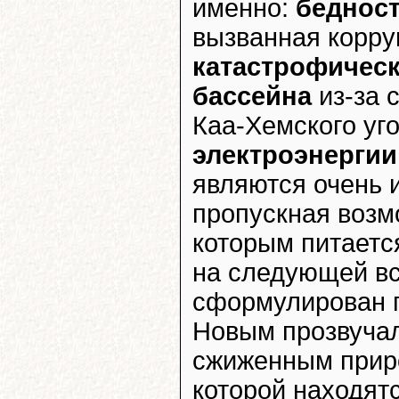
именно:
бедност
вызванная корру
катастрофическ
бассейна
из-за 
Каа-Хемского уг
электроэнергии
являются очень 
пропускная возм
которым питается
на следующей вс
сформулирован п
Новым прозвуча
сжиженным приро
которой находятс