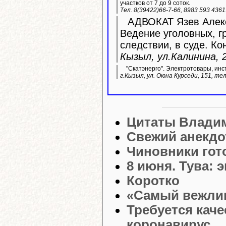
участков от 7 до 9 соток.
Тел. 8(39422)66-7-66, 8983 593 436
АДВОКАТ Язев Алекс
Ведение уголовных, г
следствии, в суде. Ко
Кызыл, ул.Калинина, 2
"Скатэнерго". Электротовары, инс
г.Кызыл, ул. Оюна Курседи, 151, тел
Цитаты Влади
Свежий анекдо
Чиновники гот
8 июня. Тува:
Коротко
«Самый вежли
Требуется каче
коронавирус