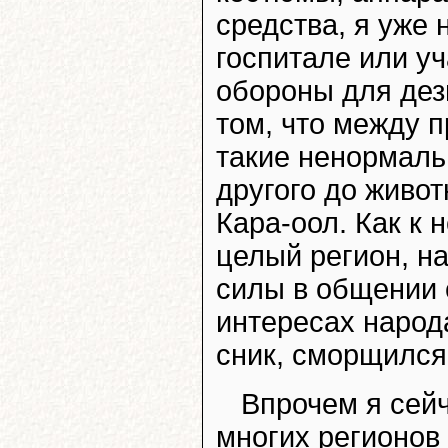
средства, я уже
госпитале или у
обороны для дез
том, что между 
такие ненормаль
другого до живот
Кара-оол. Как к 
целый регион, н
силы в общении 
интересах народа
сник, сморщился 
Впрочем я сейч
многих регионов