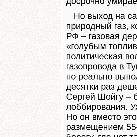
досрочно умирает
Но выход на с
природный газ, 
РФ – газовая дер
«голубым топлив
политическая во
газопровода в Ту
но реально выпо
десятки раз деш
Сергей Шойгу – 
лоббирования. У
Но он вместо это
размещением 55
берегу, где нет 