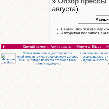
»
Обзор прессы
августа)
Матери
Сергей Шойгу и его марио
Авторская колонка: Серг
Свежий номер
::
Архив газеты
::
Форум
::
Юмор
::
Н
Ответственность за достоверность
При полном или час
опубликованных материалов несут авторы.
ссылка на газету 
Мнение автора не всегда отражает точку
изданий обязатель
зрения редакции.