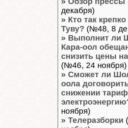
»
Обзор прессы
декабря)
»
Кто так крепко
Туву?
(№48, 8 де
»
Выполнит ли 
Кара-оол обеща
снизить цены на
(№46, 24 ноября)
»
Сможет ли Шол
оола договорить
снижении тариф
электроэнергию
ноября)
»
Телеразборки
(