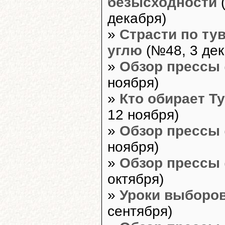
безысходности
(
декабря)
»
Страсти по ту
углю
(№48, 3 дек
»
Обзор прессы
ноября)
»
Кто обирает Т
12 ноября)
»
Обзор прессы
ноября)
»
Обзор прессы
октября)
»
Уроки выборо
сентября)