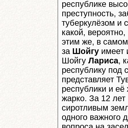
республике высо
преступность, з
туберкулёзом и 
какой, вероятно,
этим же, в самом
за
Шойгу
имеет 
Шойгу
Лариса
, 
республику под 
представляет Ту
республики и её 
жарко. За 12 лет
сиротливым земл
одного важного 
вопроса на засе