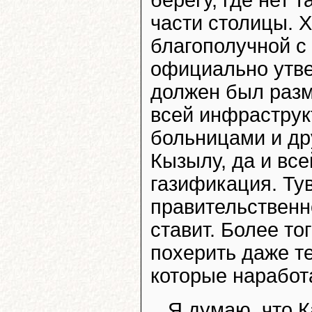
части столицы. Х
благополучной с 
официально утв
должен был разм
всей инфраструк
больницами и др
Кызылу, да и вс
газификация. Тув
правительственн
ставит. Более т
похерить даже т
которые наработ
Я думаю, что 