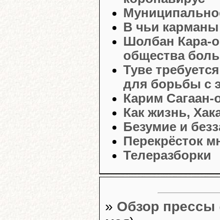
Муниципальное
В чьи карманы
Шолбан Кара-о
общества бол
Туве требуетс
для борьбы с 
Карим Сагаан-
Как жизнь, Хак
Безумие и без
Перекрёсток м
Телеразборки
»
Обзор прессы