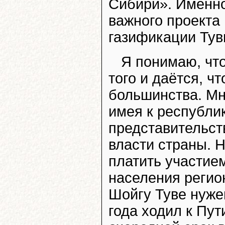
Сибири». Именно
важного проекта
газификации Тув
Я понимаю, что
того и даётся, ч
большинства. Мне
имея к республи
представительст
власти страны. Н
платить участие
населения регио
Шойгу Туве нужен
года ходил к Пут