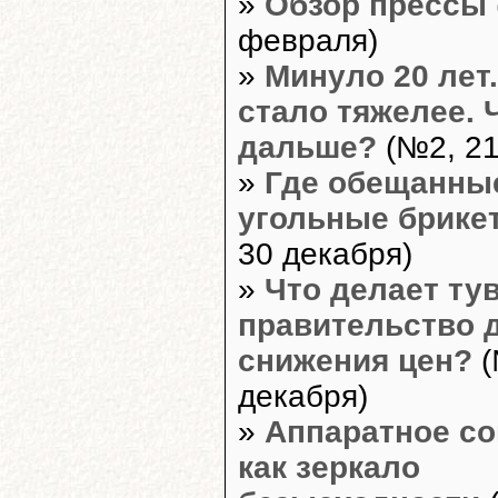
»
Обзор прессы
февраля)
»
Минуло 20 лет
стало тяжелее. 
дальше?
(№2, 21
»
Где обещанны
угольные брике
30 декабря)
»
Что делает ту
правительство 
снижения цен?
(
декабря)
»
Аппаратное с
как зеркало