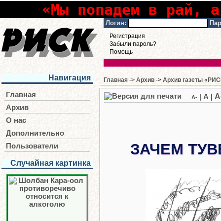
«Мы попадем в рай, а
Логин:
Пар
Регистрация
Забыли пароль?
Помощь
Навигация
Главная
->
Архив
->
Архив газеты «РИСК
Главная
A
|
A
|
A-
Архив
О нас
Дополнительно
ЗАЧЕМ ТУВ
Пользователи
Случайная картинка