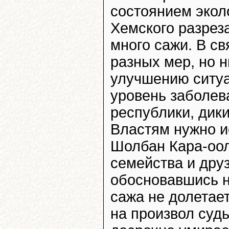
состоянием эколо
Хемского разреза
много сажи. В с
разных мер, но н
улучшению ситуа
уровень заболев
республики, дики
Властям нужно и
Шолбан Кара-оол
семейства и дру
обосновавшись н
сажа не долетае
на произвол суд