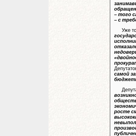
занимав
обращен
– того с
– с тре
Уже т
государ
исполни
отказал
недовер
«двойно
прокура
Депутатов
самой з
бюджетн
Депу
возникн
обществ
экономи
росте с
высокок
невыпол
произво
публичн