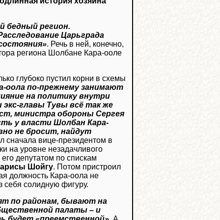
одлинная история хозяина
й бедный регион.
Расследование Царьграда
 состояния»
. Речь в ней, конечно,
тора региона Шолбане Кара-ооле
лько глубоко пустил корни в схемы
а-оола по-прежнему занимают
лияние на политику внутри
 экс-главы Тувы всё так же
ст, министра обороны Сергея
ть у власти Шолбан Кара-
вно не бросит, найдут
ил сначала вице-президентом в
ики на уровне незадачливого
 его депутатом по спискам
арисы Шойгу
. Потом пристроил
ая должность Кара-оола не
з себя солидную фигуру.
ят по районам, бывают на
бщественной палаты – и
ть будет «преемственной»
. А