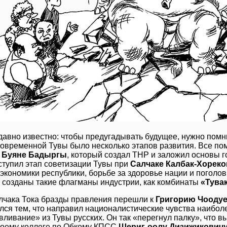
давно известно: чтобы предугадывать будущее, нужно помн
современной Тувы было несколько этапов развития. Все по
 Буяне Бадыргы
, который создал ТНР и заложил основы г
ступил этап советизации Тувы при
Салчаке Калбак-Хореко
 экономики республики, борьбе за здоровье нации и поголо
 созданы такие флагманы индустрии, как комбинаты
«Тува
лчака Тока бразды правления перешли к
Григорию Чооду
лся тем, что направил националистические чувства наибол
ливание» из Тувы русских. Он так «перегнул палку», что в
воему коллеге по Обкому КПСС
Шериг-оолу Дизижикович