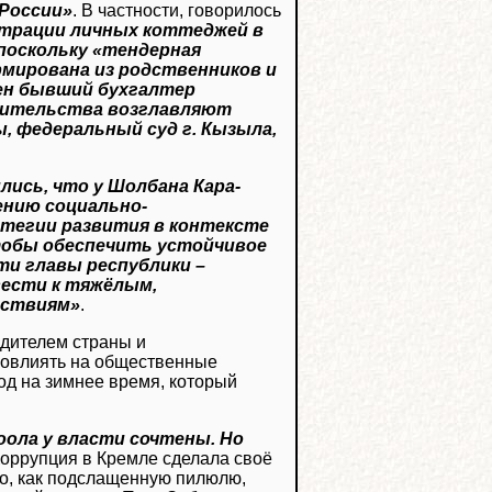
России»
. В частности, говорилось
страции личных коттеджей в
 поскольку «тендерная
рмирована из родственников и
ен бывший бухгалтер
авительства возглавляют
 федеральный суд г. Кызыла,
лись, что у Шолбана Кара-
ению социально-
атегии развития в контексте
чтобы обеспечить устойчивое
ти главы республики –
вести к тяжёлым,
дствиям»
.
дителем страны и
повлиять на общественные
од на зимнее время, который
оола у власти сочтены. Но
Коррупция в Кремле сделала своё
го, как подслащенную пилюлю,