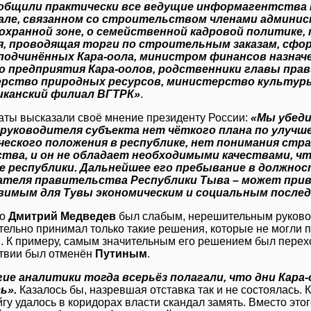
общили практически все ведущие информагентства 
дале, связанном со строительством членами админи
охранной зоне, о семейственной кадровой политике,
я, проводящая торги по строительным заказам, сфо
подчинённых Кара-оола, министром финансов назнач
о предприятия Кара-оолов, родственники главы пр
рство природных ресурсов, министерство культуры,
иканский филиал ВГТРК»
.
аты высказали своё мнение президенту России:
«Мы убеди
к руководителя субъекта нет чёткого плана по улучш
ческого положения в республике, нет понимания стр
ства, и он не обладает необходимыми качествами, 
е республики. Дальнейшее его пребывание в должнос
ателя правительства Республики Тыва – может при
вимым для Тувы экономическим и социальным после
ко
Дмитрий Медведев
был слабым, нерешительным руково
тельно принимал только такие решения, которые не могли 
. К примеру, самым значительным его решением был перех
твии был отменён
Путиным
.
ие аналитики тогда всерьёз полагали, что дни Кара-
ь».
Казалось бы, назревшая отставка так и не состоялась. 
гу удалось в коридорах власти скандал замять. Вместо это