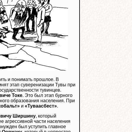
ить и понимать прошлое. В
мнят этап суверенизации Тувы при
осударственности тувинцев.
виче Токе
. Это был этап бурного
вного образования населения. При
кобальт»
и
«Туваасбест»
.
евичу Ширшину
, который
ее агрессивной части населения
ынужден был уступить главное
у Ооржаку
, который в непростое