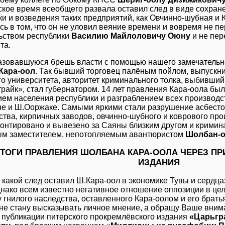
ское время всеобщего развала оставил след в виде сохран
ки и возведения таких предприятий, как Овчинно-шубная и 
сь в том, что он не уловил веяние времени и вовремя не 
ьством республики
Василию Майлоловичу Оюну
и не пер
та.
азовавшуюся брешь власти с помощью нашего замечательн
Кара-оол
. Так бывший торговец палёным пойлом, выпускн
о университета, авторитет криминального толка, выбивший 
трайк», стал губернатором. 14 лет правления Кара-оола б
ем населения республики и разграблением всех производст
е и Ш.Ооржаке. Самыми яркими стали разрушение асбестов
ства, кирпичных заводов, овчинно-шубного и коврового пр
онтировано и вывезено за Саяны близким другом и кримин
ым заместителем, непотопляемым авантюристом
Шолбан-о
ТОГИ ПРАВЛЕНИЯ ШОЛБАНА КАРА-ООЛА ЧЕРЕЗ П
ИЗДАНИЯ
, какой след оставил Ш.Кара-оол в экономике Тувы и сердца
днако всем известно негативное отношение оппозиции в це
у гнилого наследства, оставленного Кара-оолом и его брат
 не стану высказывать личное мнение, а обращу Ваше вни
 публикации питерского прокремлёвского издания
«Царьгр