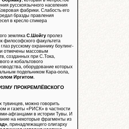
ения русскоязычного населения
Ковровая фабрики. Слабость его
передал бразды правления
есел в кресло спикера
ого земляка
С.Шойгу
пролез
ик философского факультета
глаз русскому охраннику боулинг-
ыли отмечены массовым
в, созданных при С.Тока,
ого и кобальтового
оизводства, оборудование которых
альным подельником Кара-оола,
олом Иргитом
.
РИЗМУ ПРОКРЕМЛЁВСКОГО
х тувинцев, можно говорить
лом и газеты «РИСК» в частности
ьями-афганцами в истории Тувы. И
мание на некоторые фрагменты из
ад»
, принадлежащего олигарху