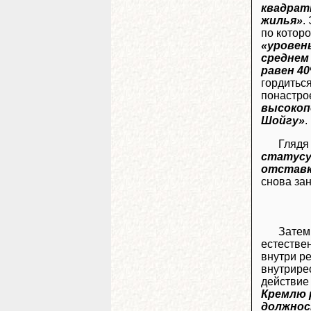
квадрат
жилья»
.
по которо
«уровен
среднем
равен 4
гордиться
понастро
высокоп
Шойгу»
.
Глядя
статусу 
отстав
снова за
Затем
естестве
внутри р
внутрире
действие
Кремлю р
должнос