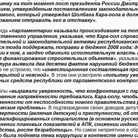
шему на тот момент пост президента России Дмит
ием, утверждённым постановлением законодательн
амого, который утверждал Шолбана Кара-оола в должн
бованием отправить его в отставку»
.
огда
«парламентарии называли происходившее на тот
ственного управления, указывая, что Кара-оол спро
тельной и законодательной ветвями республиканско
ся тогда поддержать поправки в бюджет 2008 года: 
ии к ним, а заодно обвинили исполнительную власть
е финансирование строительных объектов»
, указыва
тура выявила два десятка фактов нарушений бюдже
 не устроило, что
«инвестиционная составляющая про
акрытой и неясной»
. В этом они усмотрели
«попытку ув
ых средств республики от парламентского контро
таты
«выражали уверенность, что конфронтация с пар
овение напряжённости требовались Кара-оолу, чтоб
енности от неспособности нового правительства 
ческие проблемы»
. В подтверждение своих доводов депу
мертности (включая детскую) и преступности, об от
валифицированных специалистов (в основном русско
нении плановых показателей в АПК, снижении индек
дства, росте безработицы»
. Но самое неприятное в обр
о была поднята тема коррупции в контексте имени с