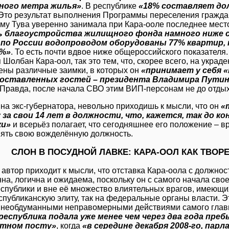
ного метра жилья»
. В республике
«18% составляет дол
 Это результат выполнения Программы переселения граждан
му Тува уверенно занимала при Кара-ооле последнее место 
ь благоустройства жилищного фонда намного ниже с
 по России водопроводом оборудованы 77% квартир, 
0%»
. То есть почти вдвое ниже общероссийского показателя.
 Шолбан Кара-оол, так это тем, что, скорее всего, на украд
ены различные заимки, в которых он
«принимает у себя 
оставленных гостей – президента Владимира Путин
 Правда, после начала СВО этим ВИП-персонам не до отдых
 на экс-губернатора, невольно приходишь к мысли, что он
«
за свои 14 лет в должности, что, кажется, так до ко
ки»
и всерьёз полагает, что сегодняшнее его положение – в
нять свою вожделённую должность.
СЛОН В ПОСУДНОЙ ЛАВКЕ: КАРА-ООЛ КАК ТВОР
 автор приходит к мысли, что отставка Кара-оола с должно
нна, логична и ожидаема, поскольку он с самого начала св
еспублики и вне её множество влиятельных врагов, имеющих
спубликанскую элиту, так на федеральные органы власти. 
 необдуманными неправомерными действиями самого глав
еспублика подала уже менее чем через два года пре
тном посту»
, когда
«в середине декабря 2008-го, пар