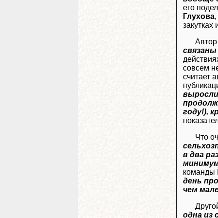
его поде
Глухова
закутках 
Автор
связаны
действия
совсем н
считает а
публикац
выросли 
продолж
году!), 
показател
Что о
сельхоз
в два ра
миниму
команды 
день пр
чем мал
Друго
одна из 