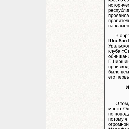
историче
республи
проявила
правител
парламен
В обр
Шолбан 
Уральског
клуба «С
обнищани
Г.Ширшин
производ
было дем
его перв
И
О том
много. О
по повод
потому я
огромной