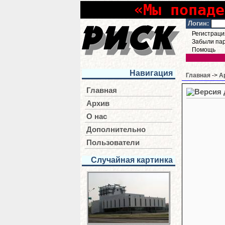
«Мы попаде
Логин:
Регистраци
Забыли па
Помощь
Навигация
Главная
->
А
Главная
Архив
О нас
Дополнительно
Пользователи
Случайная картинка