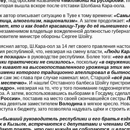
еву
, под броским названием
«Миллионы на русофобии: П
которая вышла вскоре после отставки Шолбана Кара-оола.
ак автор описывает ситуацию в Туве к тому времени:
«Самы
тица, алкоголизм, национализм»
. А затем продолжает:
«
ет, кто и как довёл красавицу-Туву до её нынешнего
незаменимом владельце вожделенной должностью губерна
кровителе министре обороны Сергее Шойгу.
ыяснил автор, Ш.Кара-оол за 14 лет своего правления насто
я республикой, что, невзирая на смену власти,
«Люди Кар
е позиции»
в руководстве республики. Более того:
«его в
ики практически не снизилось»
, поскольку
«в окружении
о кивают на высокопоставленного уроженца этих ме
к имени которого традиционно апеллировал в бытнос
 и сам экс-глава при случае намекал: мол, Старшой
«всё ра
 местечко»
. И нашли! Отставного балбеса Шойгу пристро
гидро»
, невзирая на то, что у того понимание гидроэнергет
ра. А затем, воспользовавшись выборами в Госдуму, сделал
 России»
, поставив на место своей скончавшейся сестры
Л
ика девятым заместителем
Володина
в мягкое кресло. Нов
ступа к бюджету, зато позволяла надувать щёки и строить и
«бывший руководитель республики и его братья езд
х в Кызыле, встречаются с депутатами и членами О
дают понять, что они никуда не собираются, и влас