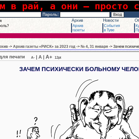
м в рай, а они – просто 
Пароль:
Архив
Новости
О
я
роль?
Архив
События
К
газеты
в Туве
П
рхив
->
Архив газеты «РИСК» за 2023 год
->
№ 4, 31 января
-> Зачем психиче
A+
|
A
|
A-
12pt
ЗАЧЕМ ПСИХИЧЕСКИ БОЛЬНОМУ ЧЕЛО