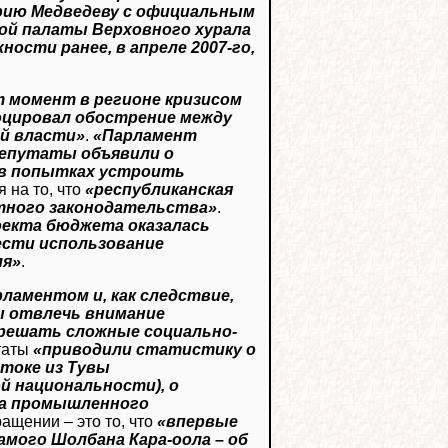
рию Медведеву с официальным
ой палаты Верховного хурала
ости ранее, в апреле 2007-го,
 момент в регионе кризисом
воцировал обострение между
й власти»
.
«Парламент
депутаты объявили о
 в попытках устроить
я на то, что
«республиканская
тного законодательства»
.
екта бюджета оказалась
ести использование
ля»
.
ламентом и, как следствие,
ы отвлечь внимание
решать сложные социально-
таты
«приводили статистику о
токе из Тувы
й национальности), о
са промышленного
ащении – это то, что
«впервые
амого Шолбана Кара-оола – об