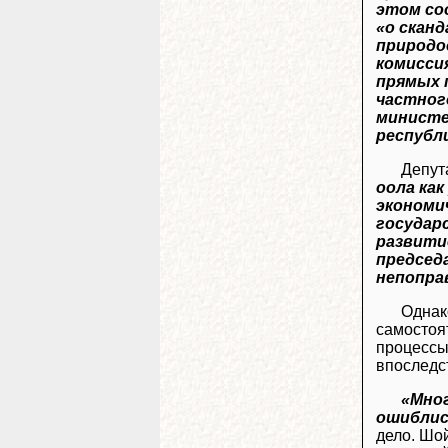
этом со
«о скан
природо
комисси
прямых 
частног
министе
республ
Депут
оола ка
экономи
государ
развити
председ
непопра
Одна
самостоя
процессы
впоследс
«Мног
ошиблис
дело. Шой