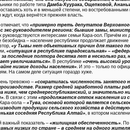
льники по работе типа
Дамба-Хуурака, Ощепковой, Анань
, оставаясь хоть и в меньшей степени, но востребованными 
и ждут, когда вернётся прежняя власть.
 отмечает, что
«примерно треть депутатов Верховного
 с экс-руководителем региона: бывшие замы, минис
х руководствуются интересами семьи Кара-оол. Причём их д
е безобидна – население республики продолжает движение в
втор,
«у Тывы нет объективных причин для такого п
ии,
«ситуация в республике парадоксальная» – «феде
за последние полтора десятка лет в несколько раз,
ает увеличиваться»
. В республике
«очень высокий уро
крайне низкие доходы населения»
. И это – только по оф
ям. На самом деле ситуация гораздо хуже.
чень тревожно –
«сократилась численность занятого н
производстве. Размер средней заработной платы ра
за ниже, чем среднереспубликанский, и значительно 
м»
. В связи с этим
«продолжается отток населения из с
Кара-оола –
«Тува, основой которой является сельско
оизводит продукции сельского хозяйства в действующ
енькая соседняя Республика Алтай»
, в котором населен
й важный показатель –
«жилищная обеспеченность»
. П
самых низких по стране – в среднем на одного жителя