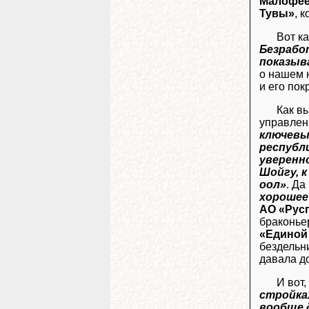
Малофе
Тувы»
, 
Вот к
Безрабо
показыва
о нашем 
и его по
Как в
управлени
ключевы
республ
уверенн
Шойгу, 
оол»
. Да
хорошее
АО «Рус
браконье
«Единой
бездельн
давала до
И вот,
стройка
вообще 