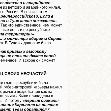
я ветхого и аварийного
 из ветхого и аварийного жилья,
в России. В связи с этим
реднероссийского. Если в
то в Туве этот показатель
 Так что единственное, чем может
енные деньги по республике
«на территории»
а и министра обороны Сергея
а. В Туве их давно не было.
так привык к высокому
нца не осознал факта своей
ременное. И вскоре он сможет
ЕЦ СВОИХ НЕСЧАСТИЙ
сти главы республики была
оей губернаторской карьеры нажил
 рычаги воздействия как на
Эти рычаги были приведены в
ы. И потому
«первые сигналы
бывания Кара-оола на высшем
ламент Тувы обратился к