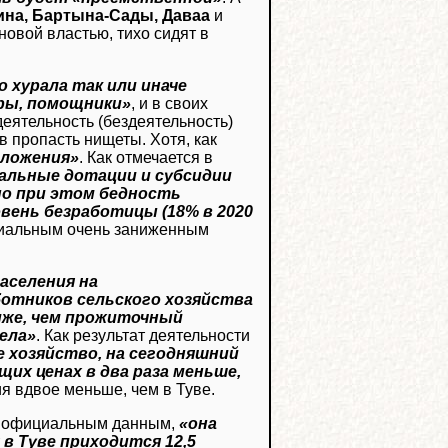
ина, Бартына-Сады, Даваа
и
новой властью, тихо сидят в
 хурала так или иначе
тры, помощники»
, и в своих
еятельность (бездеятельность)
 пропасть нищеты. Хотя, как
оложения»
. Как отмечается в
ральные дотации и субсидии
 но при этом бедность
вень безработицы (18% в 2020
ициальным очень заниженным
аселения на
ботников сельского хозяйства
ниже, чем прожиточный
ела»
. Как результат деятельности
е хозяйство, на сегодняшний
их ценах в два раза меньше,
ия вдвое меньше, чем в Туве.
о официальным данным,
«она
 в Туве приходится 12,5