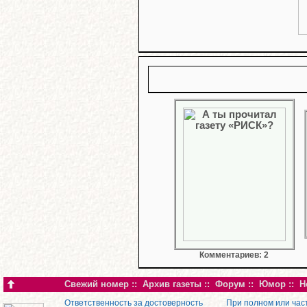
Комментариев: 2
Свежий номер
::
Архив газеты
::
Форум
::
Юмор
::
Н
Ответственность за достоверность
При полном или час