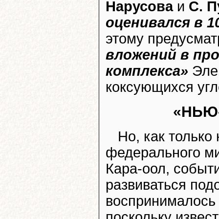
Нарусова
и
С. П
оценивался в 1
этому предусма
вложений в пр
комплекса»
Элег
коксующихся угл
«НЬЮ
Но, как только
федерального м
Кара-оол, событи
развиваться под
воспринималось т
поскольку извест