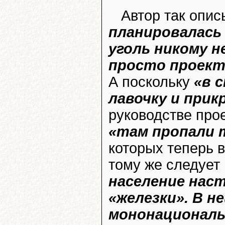
Автор так опи
планировалась 
уголь никому н
просто проект
А поскольку
«в 
лавочку и прик
руководстве про
«там пропали т
которых теперь 
тому же следует 
население нас
«железки». В не
мононациональ