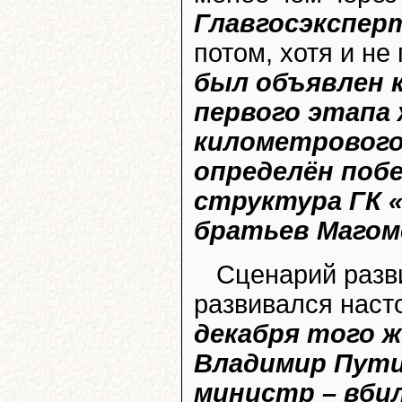
Главгосэкспер
потом, хотя и не
был объявлен 
первого этапа 
километрового
определён поб
структура ГК 
братьев Маго
Сценарий разв
развивался наст
декабря того ж
Владимир Пути
министр – вби