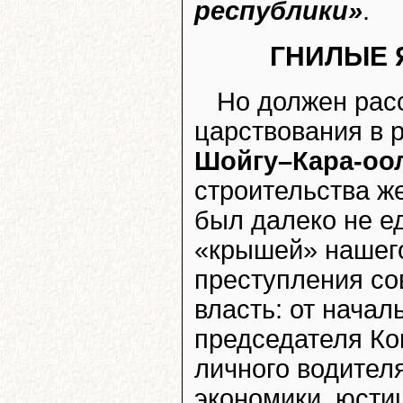
республики»
.
ГНИЛЫЕ 
Но должен расс
царствования в 
Шойгу–Кара-оо
строительства ж
был далеко не е
«крышей» нашего
преступления со
власть: от начал
председателя Ко
личного водител
экономики, юсти