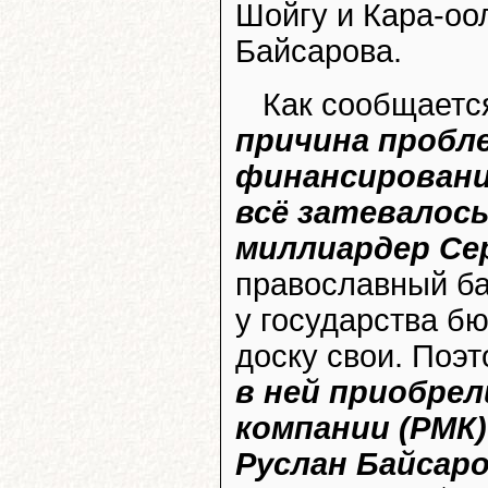
Шойгу и Кара-оо
Байсарова.
Как сообщаетс
причина пробл
финансировани
всё затевалось
миллиардер Се
православный ба
у государства б
доску свои. Поэ
в ней приобрел
компании (РМК)
Руслан Байсар