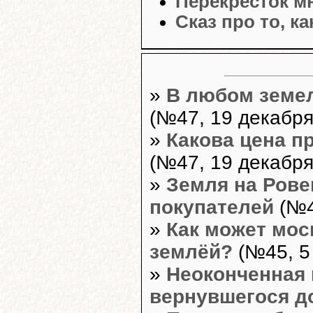
Перекрёсток м
Сказ про то, к
»
В любом земе
(№47, 19 декабря
»
Какова цена п
(№47, 19 декабря
»
Земля на Рове
покупателей
(№4
»
Как может мос
землёй?
(№45, 5
»
Неоконченная 
вернувшегося д