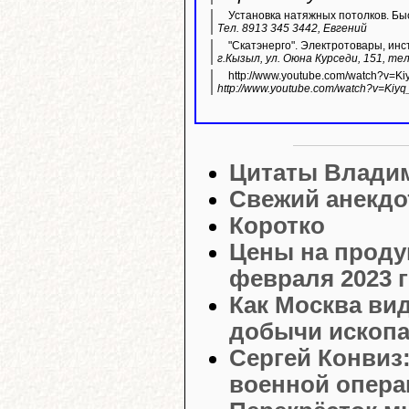
Установка натяжных потолков. Быс
Тел. 8913 345 3442, Евгений
"Скатэнерго". Электротовары, инс
г.Кызыл, ул. Оюна Курседи, 151, тел
http://www.youtube.com/watch?v=K
http://www.youtube.com/watch?v=Kiyq
Цитаты Влади
Свежий анекдо
Коротко
Цены на проду
февраля 2023 г
Как Москва ви
добычи ископа
Сергей Конвиз:
военной опера