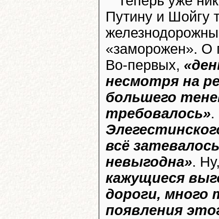
Теперь уже ник
Путину и Шойгу 
железнодорожный
«заморожен». О 
Во-первых,
«ден
несмотря на р
большего тене
требовалось»
.
Элегестинског
всё затевалось
невыгодна»
. Ну
кажущиеся выг
дороги, много 
появления это