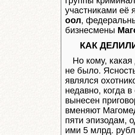
группы кримина
участниками её 
оол
, федеральн
бизнесмены
Маг
КАК ДЕЛИЛ
Но кому, какая
не было. Ясность
являлся охотнико
недавно, когда 
вынесен пригово
вменяют Магоме
пяти эпизодам, 
ими 5 млрд. руб