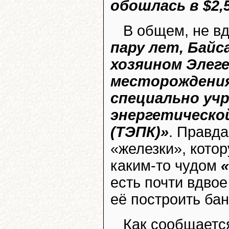
обошлась в $2,
В общем, не вд
пару лет, Байс
хозяином Элег
месторождения
специально уч
энергетическо
(ТЭПК)»
. Правда
«железки», кото
каким-то чудом
«
есть почти вдвое
её построить бан
Как сообщаетс