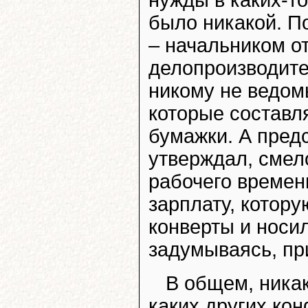
было никакой. П
– начальником о
делопроизводите
никому не ведом
которые составл
бумажки. А пред
утверждал, смел
рабочего времен
зарплату, котору
конверты и носил
задумываясь, пр
В общем, никак
каких других ко