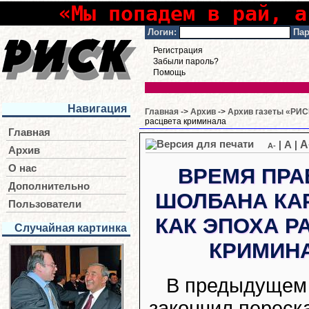
«Мы попадем в рай, а
Логин:
Пар
Регистрация
Забыли пароль?
Помощь
Навигация
Главная
->
Архив
->
Архив газеты «РИСК
расцвета криминала
Главная
A
|
A
|
A-
Архив
О нас
ВРЕМЯ ПРА
Дополнительно
ШОЛБАНА КА
Пользователи
КАК ЭПОХА Р
Случайная картинка
КРИМИН
В предыдущем
закончил переска