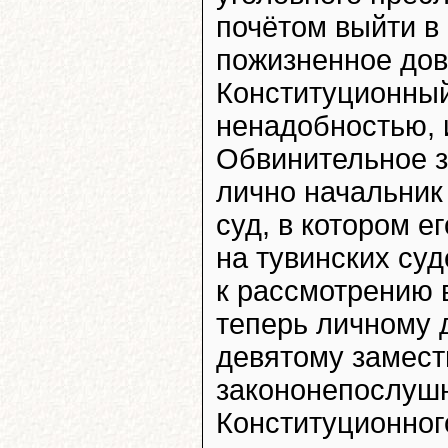
почётом выйти в 
пожизненное дов
Конституционный
ненадобностью, и
Обвинительное 
лично начальни
суд, в котором е
на тувинских суд
к рассмотрению в
теперь личному д
девятому замест
закононепослуш
Конституционног