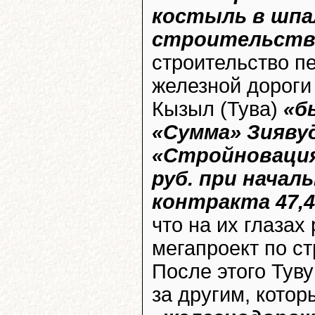
костыль в шпал
строительств
строительство п
железной дороги 
Кызыл (Тува)
«б
«Сумма» Зияву
«Стройновация»
руб. при начал
контракта 47,4
что на их глазах
мегапроект по ст
После этого Тув
за другим, котор