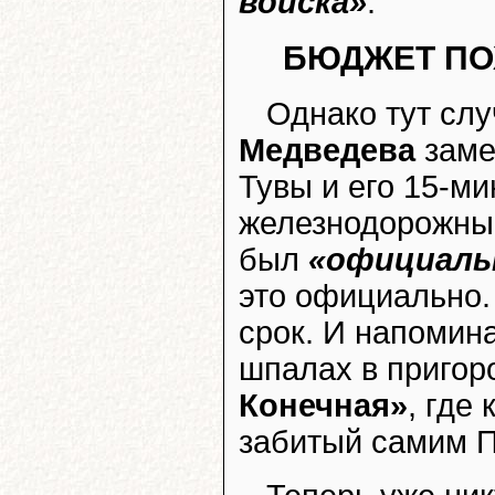
войска»
.
БЮДЖЕТ ПО
Однако тут сл
Медведева
зам
Тувы и его 15-ми
железнодорожный
был
«официаль
это официально.
срок. И напомин
шпалах в пригор
Конечная»
, где
забитый самим 