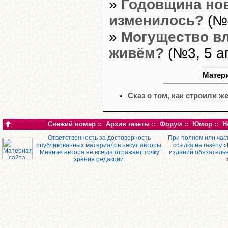
»
Годовщина нов
изменилось?
(№4
»
Могущество вл
живём?
(№3, 5 а
Матери
Сказ о том, как строили ж
Свежий номер
::
Архив газеты
::
Форум
::
Юмор
::
Н
Ответственность за достоверность
При полном или час
опубликованных материалов несут авторы.
ссылка на газету 
Мнение автора не всегда отражает точку
изданий обязатель
зрения редакции.