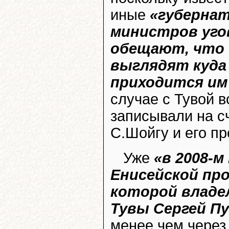
иные
«губерна
министров уго
обещают, что
выглядят куда 
приходится им
случае с Тувой в
записывали на с
С.Шойгу и его пр
Уже
«в 2008-м
Енисейской пр
которой владе
Тувы Сергей П
менее чем через