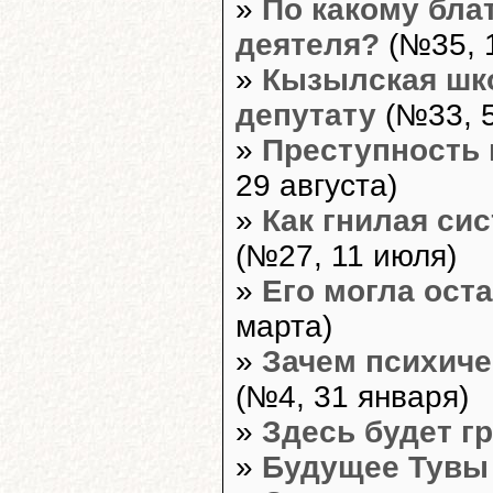
»
По какому бла
деятеля?
(№35, 1
»
Кызылская шк
депутату
(№33, 5
»
Преступность 
29 августа)
»
Как гнилая си
(№27, 11 июля)
»
Его могла ост
марта)
»
Зачем психиче
(№4, 31 января)
»
Здесь будет г
»
Будущее Тувы 