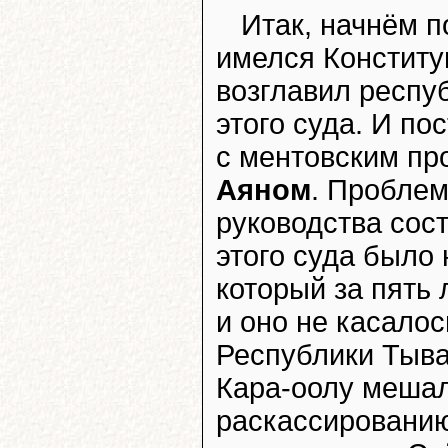
Итак, начнём п
имелся Конститу
возглавил респу
этого суда. И по
с ментовским пр
Аяном
. Проблем
руководства сост
этого суда было 
который за пять 
и оно не касало
Республики Тыва,
Кара-оолу мешал
раскассированию