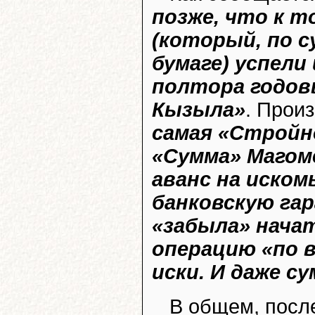
позже, что к т
(который, по с
бумаге) успели 
полтора годо
Кызыла»
. Прои
самая «Стройн
«Сумма» Магом
аванс на иском
банковскую гар
«забыла» нача
операцию «по 
иски. И даже с
В общем, после