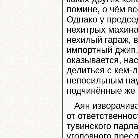
помине, о чём вс
Однако у председ
нехитрых махина
нехилый гараж, 
импортный джип.
оказывается, нас
делиться с кем-
непосильным нау
подчинённые же 
Аян изворачива
от ответственнос
тувинского парл
уголовного пресл