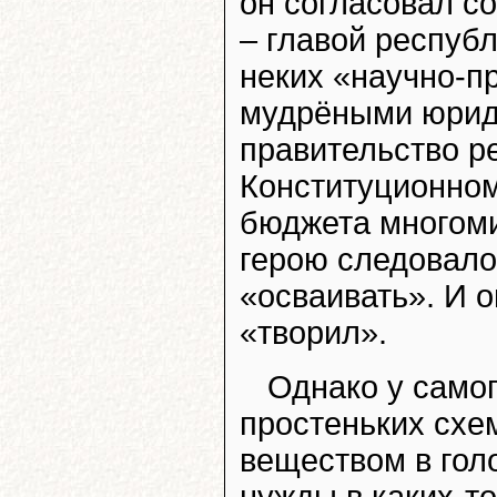
он согласовал с
– главой респуб
неких «научно-п
мудрёными юриди
правительство р
Конституционном
бюджета многом
герою следовало
«осваивать». И 
«творил».
Однако у само
простеньких схе
веществом в гол
нужды в каких-т