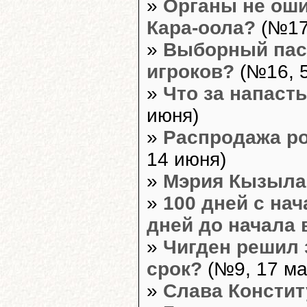
»
Органы не оши
Кара-оола?
(№17
»
Выборный пась
игроков?
(№16, 5
»
Что за напаст
июня)
»
Распродажа р
14 июня)
»
Мэрия Кызыла
»
100 дней с нач
дней до начала
»
Чигден решил 
срок?
(№9, 17 ма
»
Слава Констит