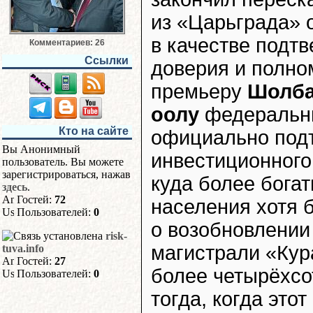
из «Царьграда» о
в качестве подт
Комментариев: 26
Ссылки
доверия и полно
премьеру
Шолба
оолу
федеральн
Кто на сайте
официально подт
Вы Анонимный
инвестиционного
пользователь. Вы можете
зарегистрироваться, нажав
куда более бога
здесь
.
Гостей:
72
населения хотя б
Пользователей:
0
о возобновлении
risk-
магистрали «Кур
tuva.info
Гостей:
27
более четырёхсо
Пользователей:
0
тогда, когда это