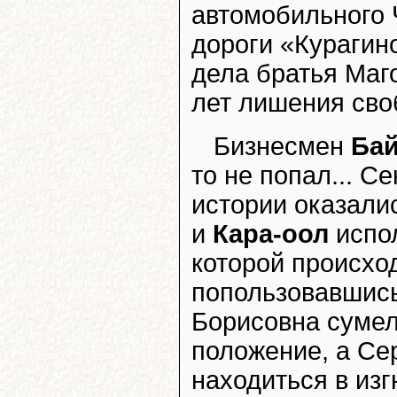
автомобильного 
дороги «Курагин
дела братья Маг
лет лишения сво
Бизнесмен
Ба
то не попал... С
истории оказали
и
Кара-оол
испол
которой происхо
попользовавшись
Борисовна сумел
положение, а Се
находиться в изг