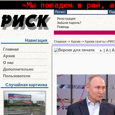
«Мы попадем в рай, а
Логин:
Пар
Регистрация
Забыли пароль?
Помощь
Навигация
Главная
->
Архив
->
Архив газеты «РИСК
Главная
A
|
A
|
A-
Архив
О нас
Дополнительно
Пользователи
Случайная картинка