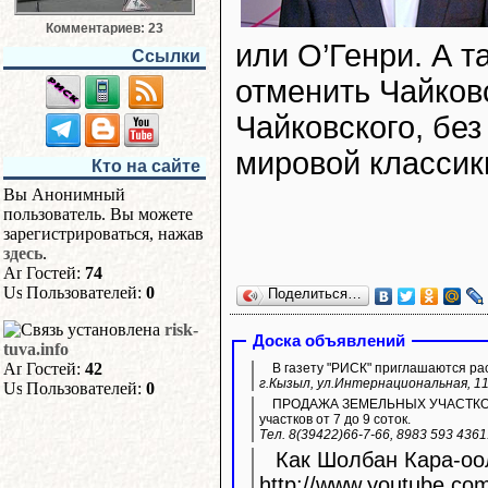
Комментариев: 23
или О’Генри. А т
Ссылки
отменить Чайковс
Чайковского, без
мировой классик
Кто на сайте
Вы Анонимный
пользователь. Вы можете
зарегистрироваться, нажав
здесь
.
Гостей:
74
Пользователей:
0
Поделиться…
risk-
Доска объявлений
tuva.info
Гостей:
42
В газету "РИСК" приглашаются ра
г.Кызыл, ул.Интернациональная, 11
Пользователей:
0
ПРОДАЖА ЗЕМЕЛЬНЫХ УЧАСТКОВ ИЖ
участков от 7 до 9 соток.
Тел. 8(39422)66-7-66, 8983 593 436
Как Шолбан Кара-оол
http://www.youtube.com/watc