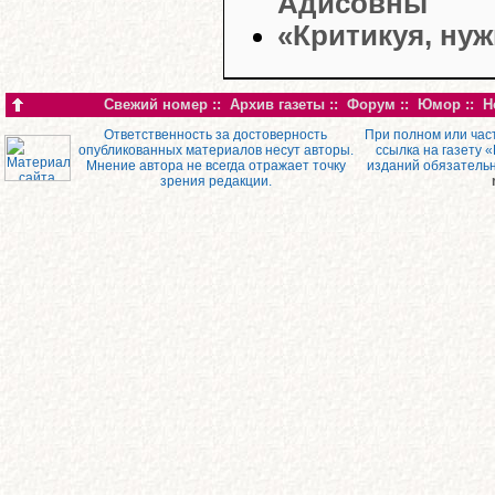
Адисовны
«Критикуя, ну
Свежий номер
::
Архив газеты
::
Форум
::
Юмор
::
Н
Ответственность за достоверность
При полном или час
опубликованных материалов несут авторы.
ссылка на газету 
Мнение автора не всегда отражает точку
изданий обязатель
зрения редакции.