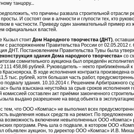
ному танцору...
едположить, что причины развала строительной отрасли ре
 просты. И состоят они в алчности и глупости тех, кто руко
твом в частности. Приведу один занимательный пример из 
ем официальных властей.
е Кызыл стоит
Дом Народного творчества (ДНТ)
, оставш
ии с распоряжением Правительства России от 02.05.2012 г
ция ДНТ. Постановлением Правительства Тувы была утвер
еконструкция здания Дома народного творчества»
со с
 итогам сомнительного аукциона был определён исполнител
72 111 458,86 рублей. Руководитель – некто приближённый к
з Красноярска. В ходе исполнения контракта произведена 
11,5 тыс. рублей, хотя большая часть работ, предусмотренн
по подвалу здания. 10.10.2014 г. Решением Арбитражного с
с» была взыскана неустойка за срыв сроков исполнения го
 комиссией составлен акт приёмки законченного строительс
Кызыла выдано разрешение на ввод объекта в эксплуатацию
 с тем, что ООО «Компас» не выполнил всех предусмотренн
сть выделения новых средств на ремонт. По предложению
а возможность включении невыполненных ООО «Компас» р
нских программ. Речь шла о подвале, в котором ООО «Комп
ыл объявлен аукцион, то директор ООО «Компас» И.В. Михал