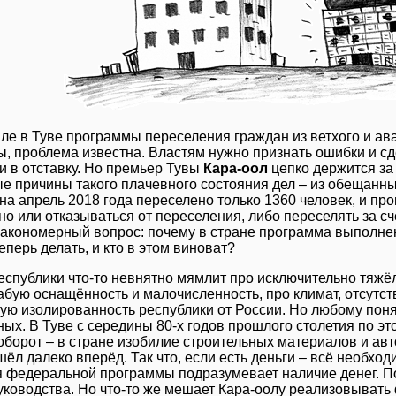
ле в Туве программы переселения граждан из ветхого и ав
ы, проблема известна. Властям нужно признать ошибки и с
ти в отставку. Но премьер Тувы
Кара-оол
цепко держится за
е причины такого плачевного состояния дел – из обещанны
на апрель 2018 года переселено только 1360 человек, и про
но или отказываться от переселения, либо переселять за с
закономерный вопрос: почему в стране программа выполнена
еперь делать, и кто в этом виноват?
еспублики что-то невнятно мямлит про исключительно тяжё
лабую оснащённость и малочисленность, про климат, отсутст
ую изолированность республики от России. Но любому понят
ных. В Туве с середины 80-х годов прошлого столетия по эт
оборот – в стране изобилие строительных материалов и ав
шёл далеко вперёд. Так что, если есть деньги – всё необход
 федеральной программы подразумевает наличие денег. По
уководства. Но что-то же мешает Кара-оолу реализовывать