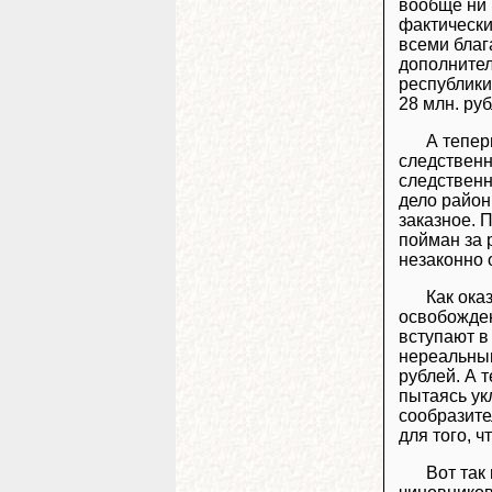
вообще ни 
фактически
всеми благ
дополнител
республики
28 млн. руб
А тепер
следственн
следственн
дело район
заказное. 
пойман за 
незаконно 
Как ока
освобожден
вступают в
нереальным
рублей. А 
пытаясь ук
сообразите
для того, 
Вот так