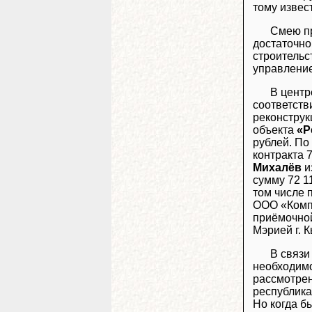
тому извест
Смею пр
достаточно
строительс
управлени
В центр
соответств
реконструк
объекта
«Р
рублей. По
контракта 
Михалёв
и
сумму 72 1
том числе 
ООО «Компа
приёмочной
Мэрией г. 
В связи
необходимо
рассмотрен
республика
Но когда б