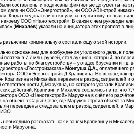
были составлены и подписаны фиктивные документы на эту
мом деле ни ООО «Энергострой», ни ООО АВК-строй никаких
ли. Когда следователи потянули за эту ниточку, то выяснил
некоему ООО «Нанотехстрой». В связи с чем руководители
пас» (
Михалёв
) указали на инициатора этих проплат в л
ь разъясним криминальную составляющую этой истории.
ьно основанием для возбуждения уголовного дела, в поле 
й платёж в 7,7 млн. рублей, стал аукцион, который, по вер
ные работы по благоустройству – укладке брусчатки и т.д. 
директора «Госстройзаказа»
Монгуша Д.А.
, оплатившего р
ектора ООО «Энергострой» Д.Крапивина. Но вскоре, как пр
он Крапивина и Михалёва перевели в разряд свидетелей и о
й ответственности Д.Марукяна, на которого указали Крапиви
ких действий. Крапивин и Михалёв сослались на то, что 7,
ректора ООО «Нанотехстрой» Марукяна в счёт его расчётов
 на объект в Сарыг-Сепе, где Марукян строил объект за Ми
ыли переведены следователем в разряд свидетелей, а Мар
СИЗО.
ь необходимо рассказать, как и зачем Крапивину и Михалёву
ности Марукяна.