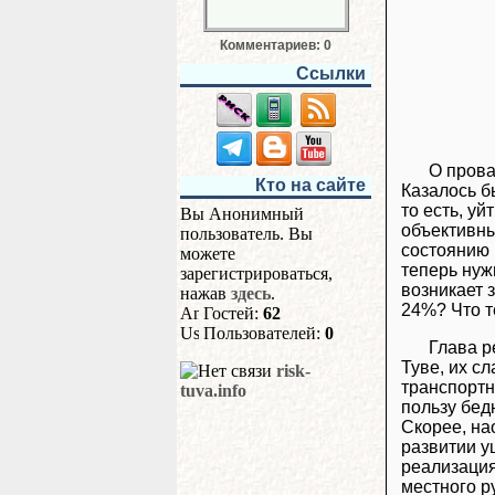
Комментариев: 0
Ссылки
О прова
Кто на сайте
Казалось б
то есть, уй
Вы Анонимный
объективны
пользователь. Вы
состоянию 
можете
теперь нуж
зарегистрироваться,
возникает 
нажав
здесь
.
24%? Что т
Гостей:
62
Пользователей:
0
Глава р
Туве, их с
risk-
транспортн
tuva.info
пользу бед
Скорее, на
развитии у
реализация
местного р