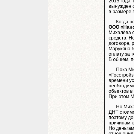
2015 года,
вынужден 
в размере 
Когда н
ООО «Нан
Михалёва о
средств. Н
договоре, 
Марукяна б
оплату за 
В общем, п
Пока Ми
«Госстройз
времени ус
необходимо
объектов в
При этом М
Но Миха
ДНТ стоимо
поэтому до
причинам к
Но деньгам
отношения 