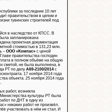
спублики за последние 10 лет
водит правительством в целом и
жизни тувинских строителей под
ийся в наследство от КПСС. В
. была запланирована
ждена проектная документация
метной стоимостью в 131,23 млн.
ь –
ООО «Компас»
с ценой
 Главе правительства господин
оплата в полном объёме на общую
ых сметой, не была выполнена, в
уда РТ по делу
А69-2100/2014
с
сконтракта. 17 ноября 2014 года
тва объекта. 25 ноября 2014 года
.
ых работ, возникла
 Министерства культуры РТ была
абот по ДНТ в одну из
ас» никаких работ не произвёл.
ёв участвовать в нём не стал. И