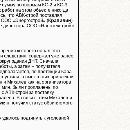
 сумму по формам КС-2 и КС-3,
 работ на этом объекте никогда
ось, что АВК-строй поставлял
 ООО «Энергострой» (
Крапивин
)
ице директора ООО «Нанотехстрой»
зрения которого попал этот
сии следствия, содержал уже ранее
вокруг здания ДНТ. Сначала
аботы, а затем – получателя
едполагается, по протекции Кара-
тпустили, а вместо них привлекли
н и Михалёв как на организатора
7 млн. были проплачены по
 с АВК-строй за поставку
халёва. В связи с этим Михалёв и
укян получил статус обвиняемого
 удалось подтянуть к уголовной