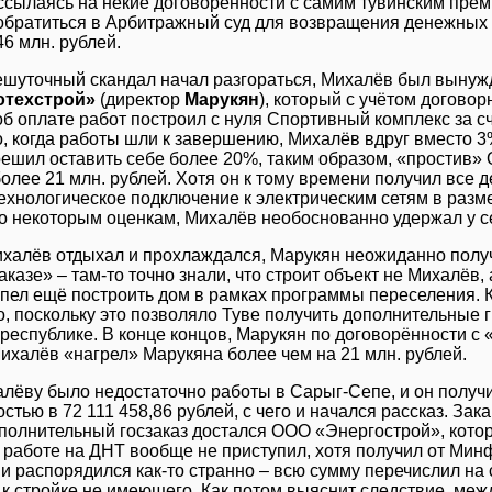
 ссылаясь на некие договорённости с самим тувинским премь
обратиться в Арбитражный суд для возвращения денежных
46 млн. рублей.
ешуточный скандал начал разгораться, Михалёв был вынуж
отехстрой»
(директор
Марукян
), который с учётом догово
б оплате работ построил с нуля Спортивный комплекс за с
о, когда работы шли к завершению, Михалёв вдруг вместо 3
решил оставить себе более 20%, таким образом, «простив»
олее 21 млн. рублей. Хотя он к тому времени получил все де
технологическое подключение к электрическим сетям в разм
о некоторым оценкам, Михалёв необоснованно удержал у себ
халёв отдыхал и прохлаждался, Марукян неожиданно полу
аказе» – там-то точно знали, что строит объект не Михалёв,
пел ещё построить дом в рамках программы переселения. К
, поскольку это позволяло Туве получить дополнительные г
 республике. В конце концов, Марукян по договорённости с 
ихалёв «нагрел» Марукяна более чем на 21 млн. рублей.
лёву было недостаточно работы в Сарыг-Сепе, и он получи
стью в 72 111 458,86 рублей, с чего и начался рассказ. Зак
полнительный госзаказ достался ООО «Энергострой», кото
 работе на ДНТ вообще не приступил, хотя получил от Минф
и распорядился как-то странно – всю сумму перечислил на
к стройке не имеющего. Как потом выяснит следствие, ме