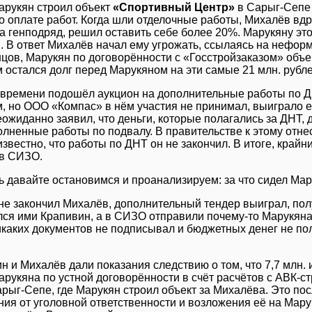
арукян строил объект
«Спортивный Центр»
в Сарыг-Сепе 
о оплате работ. Когда шли отделочные работы, Михалёв в
а генподряд, решил оставить себе более 20%. Марукяну это
. В ответ Михалёв начал ему угрожать, ссылаясь на нефор
нцов, Марукян по договорённости с «Госстройзаказом» объек
остался долг перед Марукяном на эти самые 21 млн. рубле
 времени подошёл аукцион на дополнительные работы по Д
 но ООО «Компас» в нём участия не принимал, выиграло е
ожиданно заявил, что деньги, которые полагались за ДНТ,
лненные работы по подвалу. В правительстве к этому отне
известно, что работы по ДНТ он не закончил. В итоге, крайн
 в СИЗО.
ь давайте остановимся и проанализируем: за что сидел Ма
не закончил Михалёв, дополнительный тендер выиграл, полу
ся ими Крапивин, а в СИЗО отправили почему-то Марукяна,
икаких документов не подписывал и бюджетных денег не получ
н и Михалёв дали показания следствию о том, что 7,7 млн.
арукяна по устной договорённости в счёт расчётов с АВК-с
арыг-Сепе, где Марукян строил объект за Михалёва. Это по
ия от уголовной ответственности и возложения её на Марук