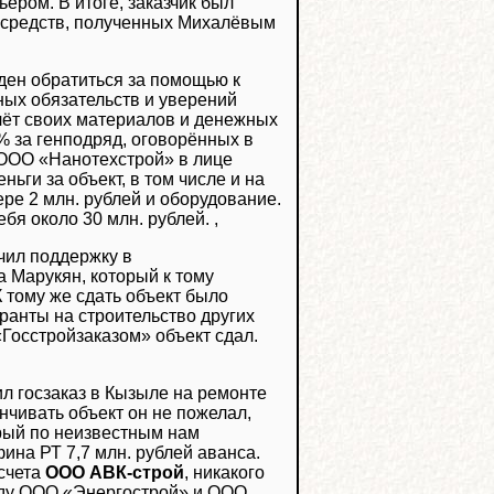
ером. В итоге, заказчик был
 средств, полученных Михалёвым
ден обратиться за помощью к
рных обязательств и уверений
чёт своих материалов и денежных
% за генподряд, оговорённых в
 ООО «Нанотехстрой» в лице
ньги за объект, в том числе и на
ере 2 млн. рублей и оборудование.
я около 30 млн. рублей. ,
чил поддержку в
 а Марукян, который к тому
 тому же сдать объект было
ранты на строительство других
«Госстройзаказом» объект сдал.
л госзаказ в Кызыле на ремонте
анчивать объект он не пожелал,
рый по неизвестным нам
ина РТ 7,7 млн. рублей аванса.
 счета
ООО АВК-строй
, никакого
жду ООО «Энергострой» и ООО