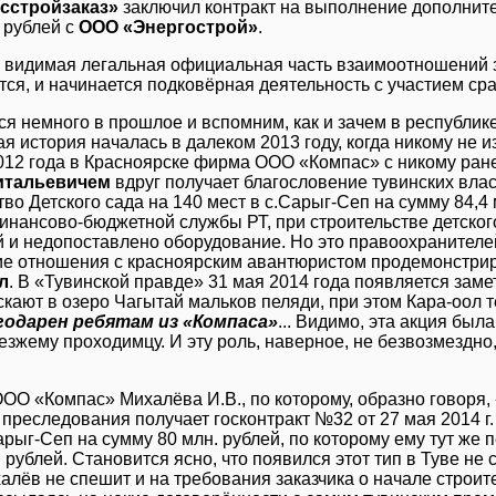
осстройзаказ»
заключил контракт на выполнение дополните
. рублей с
ООО «Энергострой»
.
 видимая легальная официальная часть взаимоотношений з
тся, и начинается подковёрная деятельность с участием сра
я немного в прошлое и вспомним, как и зачем в республи
 история началась в далеком 2013 году, когда никому не и
12 года в Красноярске фирма ООО «Компас» с никому ран
итальевичем
вдруг получает благословение тувинских влас
тво Детского сада на 140 мест в с.Сарыг-Сеп на сумму 84,4 
нансово-бюджетной службы РТ, при строительстве детског
й и недопоставлено оборудование. Но это правоохранителе
ие отношения с красноярским авантюристом продемонстри
л
. В «Тувинской правде» 31 мая 2014 года появляется замет
скают в озеро Чагытай мальков пеляди, при этом Кара-оол 
годарен ребятам из «Компаса»
... Видимо, эта акция был
езжему проходимцу. И эту роль, наверное, не безвозмездно
ОО «Компас» Михалёва И.В., по которому, образно говоря,
 преследования получает госконтракт №32 от 27 мая 2014 г.
арыг-Сеп на сумму 80 млн. рублей, по которому ему тут же
 рублей. Становится ясно, что появился этот тип в Туве не 
алёв не спешит и на требования заказчика о начале строит