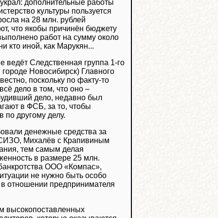
о украл: дополнительные работы
стерство культуры пользуется
осла на 28 млн. рублей
ают, что якобы причинён бюджету
 выполнено работ на сумму около
и кто иной, как Марукян...
ие ведёт Следственная группа 1-го
в городе Новосибирск) Главного
вестно, поскольку по факту-то
сё дело в том, что оно –
будивший дело, недавно был
агают в ФСБ, за то, чтобы
 по другому делу.
ебовали денежные средства за
в СИЗО, Михалёв с Крапивиным
зания, тем самым делая
енность в размере 25 млн.
 банкротства ООО «Компас»,
ситуации не нужно быть особо
а в отношении предпринимателя
ем высокопоставленных