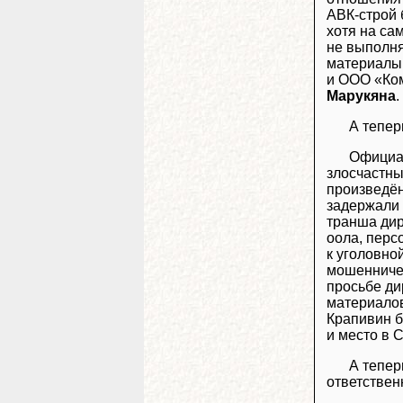
АВК-строй 
хотя на са
не выполня
материалы 
и ООО «Ком
Марукяна
.
А тепер
Официал
злосчастны
произведён
задержали 
транша дир
оола, перс
к уголовно
мошенничес
просьбе ди
материалов
Крапивин б
и место в 
А тепер
ответствен