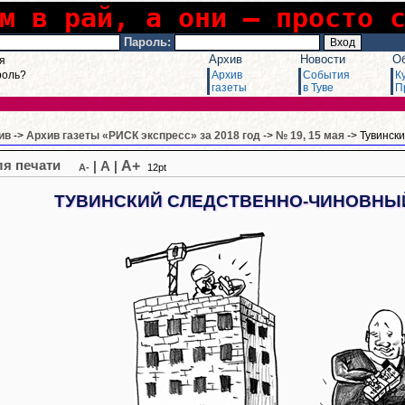
м в рай, а они – просто 
Пароль:
Архив
Новости
О
я
роль?
Архив
События
К
газеты
в Туве
П
ив
->
Архив газеты «РИСК экспресс» за 2018 год
->
№ 19, 15 мая
-> Тувинск
A+
|
A
|
A-
12pt
ТУВИНСКИЙ СЛЕДСТВЕННО-ЧИНОВНЫ