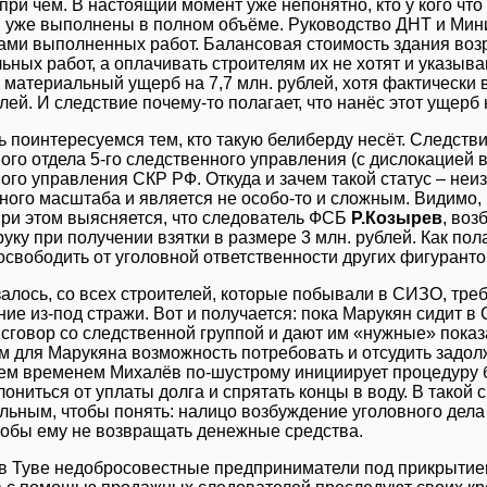
при чём. В настоящий момент уже непонятно, кто у кого чт
 уже выполнены в полном объёме. Руководство ДНТ и Мини
ами выполненных работ. Балансовая стоимость здания возр
ьных работ, а оплачивать строителям их не хотят и указыв
 материальный ущерб на 7,7 млн. рублей, хотя фактически
лей. И следствие почему-то полагает, что нанёс этот ущерб н
ь поинтересуемся тем, кто такую белиберду несёт. Следств
ого отдела 5-го следственного управления (с дислокацией 
ого управления СКР РФ. Откуда и зачем такой статус – неиз
ного масштаба и является не особо-то и сложным. Видимо, в
При этом выясняется, что следователь ФСБ
Р.Козырев
, воз
руку при получении взятки в размере 3 млн. рублей. Как пол
освободить от уголовной ответственности других фигурантов
залось, со всех строителей, которые побывали в СИЗО, тр
ие из-под стражи. Вот и получается: пока Марукян сидит 
 сговор со следственной группой и дают им «нужные» пока
 для Марукяна возможность потребовать и отсудить задолж
тем временем Михалёв по-шустрому инициирует процедуру
лониться от уплаты долга и спрятать концы в воду. В такой 
льным, чтобы понять: налицо возбуждение уголовного дел
чтобы ему не возвращать денежные средства.
 в Туве недобросовестные предприниматели под прикрыти