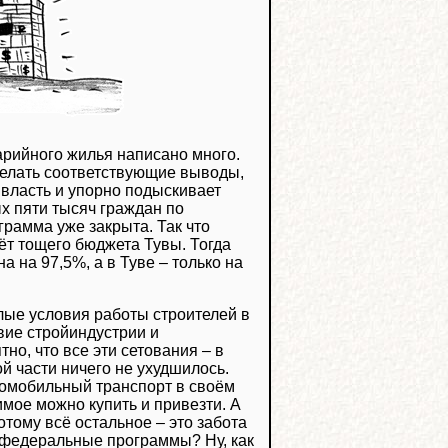
арийного жилья написано много.
делать соответствующие выводы,
 власть и упорно подыскивает
х пяти тысяч граждан по
грамма уже закрыта. Так что
чёт тощего бюджета Тувы. Тогда
 на 97,5%, а в Туве – только на
лые условия работы строителей в
вие стройиндустрии и
но, что все эти сетования – в
ой части ничего не ухудшилось.
томобильный транспорт в своём
имое можно купить и привезти. А
тому всё остальное – это забота
 федеральные программы? Ну, как