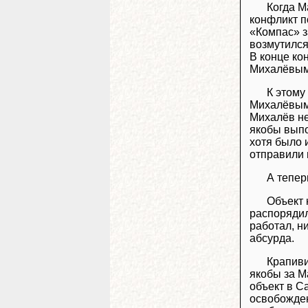
Когда М
конфликт п
«Компас» з
возмутился
В конце ко
Михалёвым 
К этому
Михалёвым,
Михалёв не
якобы выпо
хотя было 
отправили
А тепер
Объект 
распорядил
работал, н
абсурда.
Крапиви
якобы за М
объект в С
освобожден