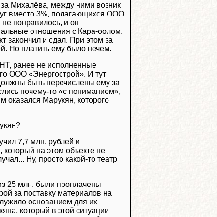
за Михалёва, между ними возник
друг вместо 3%, полагающихся ООО
 не понравилось, и он
мальные отношения с Кара-оолом.
т закончил и сдал. При этом за
й. Но платить ему было нечем.
НТ, ранее не исполненные
го ООО «Энергострой». И тут
 должны быть перечислены ему за
слись почему-то «с пониманием»,
им оказался Марукян, которого
рукян?
чил 7,7 млн. рублей и
 который на этом объекте не
ал... Ну, просто какой-то театр
 из 25 млн. были проплачены
трой за поставку материалов на
служило основанием для их
яна, который в этой ситуации