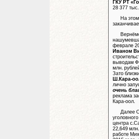
ГКУ РТ «Г
28 377 тыс
На этом
заканчивае
Вернёмс
нашумевшая
феврале 20
Иваном В
строительс
выводам Фи
млн. рубле
Зато близк
Ш.Кара-оо
лично запу
очень бла
реклама за
Кара-оол.
Далее О
уголовного
центра с.С
22,649 млн.
работе Мих