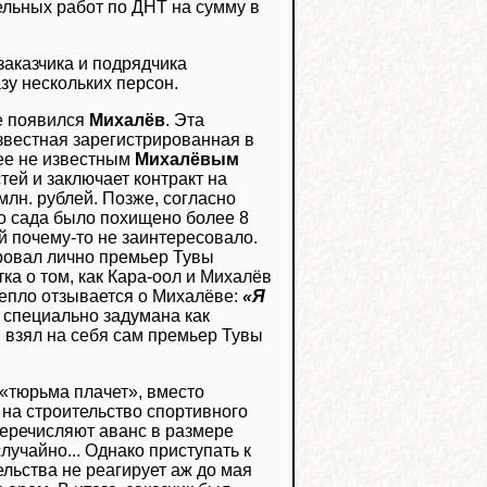
льных работ по ДНТ на сумму в
аказчика и подрядчика
зу нескольких персон.
ке появился
Михалёв
. Эта
звестная зарегистрированная в
ее не известным
Михалёвым
тей и заключает контракт на
млн. рублей. Позже, согласно
о сада было похищено более 8
й почему-то не заинтересовало.
ровал лично премьер Тувы
ка о том, как Кара-оол и Михалёв
тепло отзывается о Михалёве:
«Я
а специально задумана как
, взял на себя сам премьер Тувы
 «тюрьма плачет», вместо
 на строительство спортивного
 перечисляют аванс в размере
случайно... Однако приступать к
ельства не реагирует аж до мая