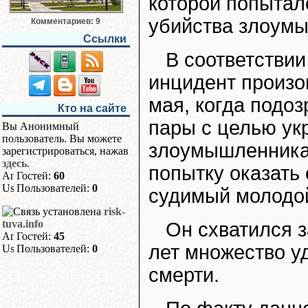
которой попытал
убийства злоумы
Комментариев: 9
Ссылки
В соответстви
инцидент произо
мая, когда подо
Кто на сайте
пары с целью укр
Вы Анонимный
пользователь. Вы можете
злоумышленника
зарегистрироваться, нажав
здесь
.
попытку оказать
Гостей:
60
Пользователей:
0
судимый молодой
risk-
tuva.info
Он схватился з
Гостей:
45
лет множество уд
Пользователей:
0
смерти.