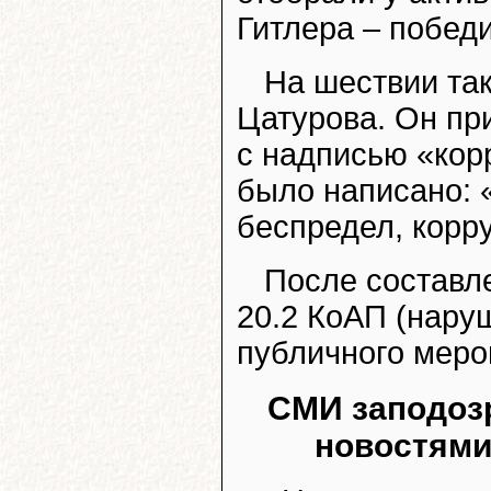
Гитлера – побед
На шествии та
Цатурова. Он пр
с надписью «кор
было написано: «
беспредел, корр
После составле
20.2 КоАП (нару
публичного меро
СМИ заподоз
новостями