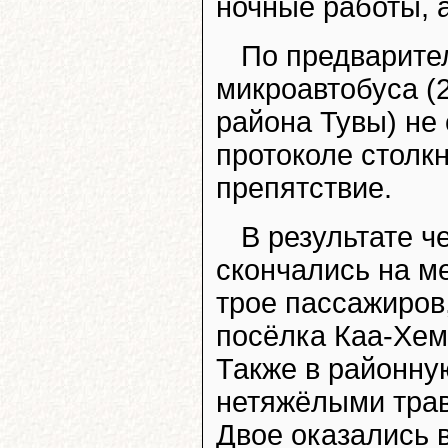
ночные работы, 
По предварите
микроавтобуса (
района Тувы) не
протоколе столкн
препятствие.
В результате ч
скончались на м
трое пассажиров,
посёлка Каа-Хем 
Также в районную
нетяжёлыми трав
Двое оказались 