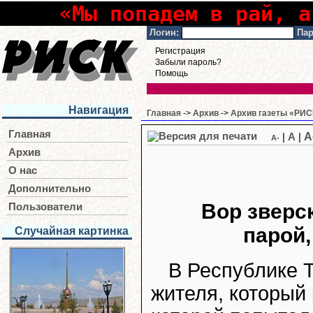
«Мы попадем в рай, а
Логин:
Пар
Регистрация
Забыли пароль?
Помощь
Навигация
Главная
->
Архив
->
Архив газеты «РИСК
Главная
A
|
A
|
A-
Архив
О нас
Дополнительно
Вор зверс
Пользователи
парой,
Случайная картинка
В Республике 
жителя, который