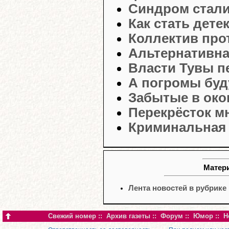
Синдром стал
Как стать дете
Коллектив про
Альтернативна
Власти Тувы п
А погромы буд
Забытые в око
Перекрёсток м
Криминальная 
Матери
Лента новостей в рубрике
Свежий номер
::
Архив газеты
::
Форум
::
Юмор
::
Н