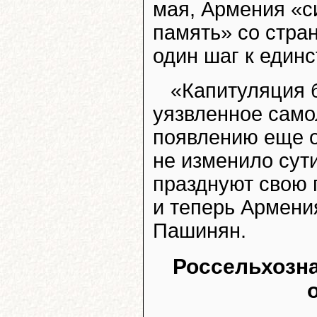
мая, Армения «с
память» со стра
один шаг к единс
«Капитуляция б
уязвленное само
появлению еще о
не изменило сути
празднуют свою 
и теперь Армени
Пашинян.
Россельхозна