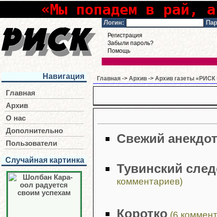
«Мы попадем в рай, а
Логин:
Пар
Регистрация
Забыли пароль?
Помощь
Навигация
Главная
->
Архив
->
Архив газеты «РИСК 
Главная
Архив
О нас
Дополнительно
Свежий анекдо
Пользователи
Случайная картинка
Тувинский сле
комментариев)
Коротко
(6 коммент