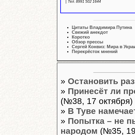
Тел. 8991 502 1644
Цитаты Владимира Путина
Свежий анекдот
Коротко
Обзор прессы
Сергей Конвиз: Мира в Укра
Перекрёсток мнений
»
Остановить раз
»
Принесёт ли пр
(№38, 17 октября)
»
В Туве намечае
»
Попытка – не п
народом
(№35, 19