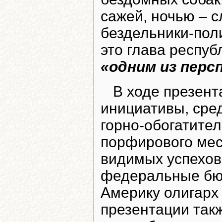
сажей, ночью – 
бездельники-пол
это глава респуб
«одним из перс
В ходе презент
инициативы, сре
горно-обогатител
порфирового мес
видимых успехов
федеральные бю
Америку олигар
презентации так