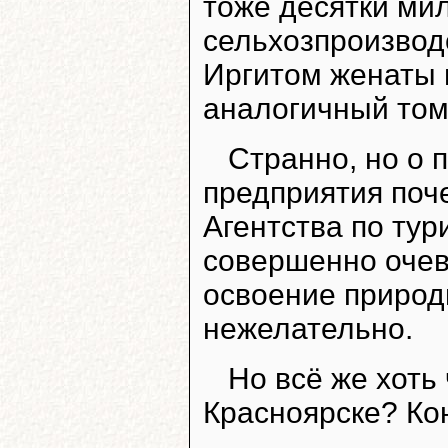
тоже десятки ми
сельхозпроизво
Иргитом женаты н
аналогичный тому
Странно, но о 
предприятия поч
Агентства по ту
совершенно очев
освоение природн
нежелательно.
Но всё же хоть
Красноярске? Кон