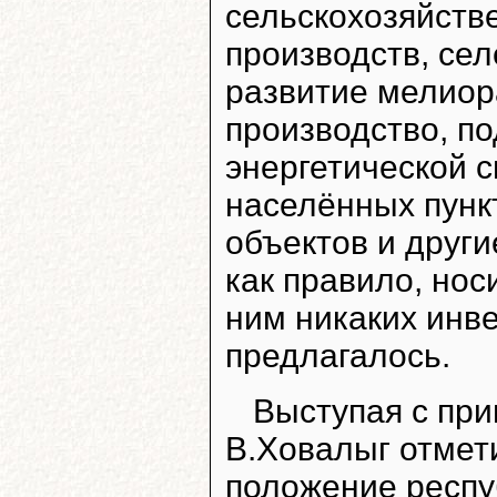
сельскохозяйст
производств, се
развитие мелио
производство, п
энергетической 
населённых пунк
объектов и други
как правило, нос
ним никаких инв
предлагалось.
Выступая с при
В.Ховалыг отмет
положение респу