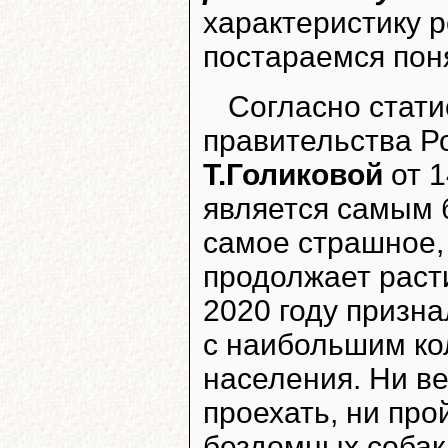
характеристику 
постараемся поня
Согласно стати
правительства Ро
Т.Голиковой
от 1
является самым 
самое страшное,
продолжает расти
2020 году призн
с наибольшим ко
населения. Ни ве
проехать, ни про
бездомных собак