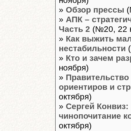
»
Обзор прессы
(
»
АПК – стратеги
Часть 2
(№20, 22 
»
Как выжить ма
нестабильности
(
»
Кто и зачем ра
ноября)
»
Правительство 
ориентиров и стр
октября)
»
Сергей Конвиз:
чинопочитание к
октября)