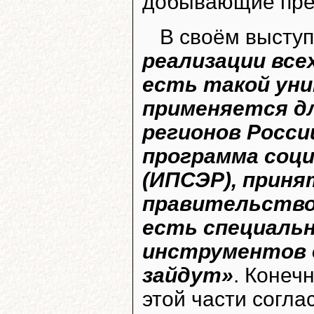
добывающие пред
В своём высту
реализации вс
есть такой ун
применяется дл
регионов Росси
программа соци
(ИПСЭР), прин
правительство
есть специаль
инструментов 
зайдут»
. Конеч
этой части согла