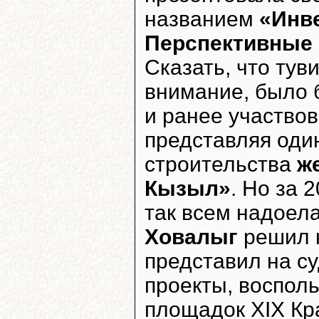
названием
«Инве
Перспективные 
Сказать, что тув
внимание, было 
и ранее участво
представляя оди
строительства
ж
Кызыл»
. Но за 
так всем надоела
Ховалыг
решил к
представил на с
проекты, восполь
площадок XIX Кр