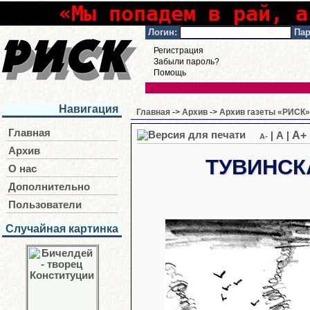
«Мы попадем в рай, а
Логин:
Пар
Регистрация
Забыли пароль?
Помощь
Навигация
Главная
->
Архив
->
Архив газеты «РИСК» 
Главная
A+
|
A
|
A-
Архив
ТУВИНСК
О нас
Дополнительно
Пользователи
Случайная картинка