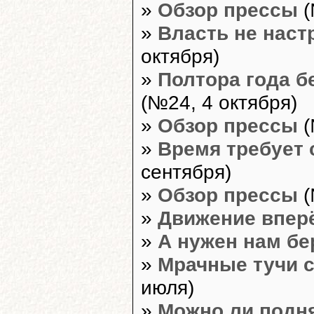
»
Обзор прессы
(
»
Власть не наст
октября)
»
Полтора года 
(№24, 4 октября)
»
Обзор прессы
(
»
Время требует 
сентября)
»
Обзор прессы
(
»
Движение впер
»
А нужен нам бе
»
Мрачные тучи с
июля)
»
Можно ли подн