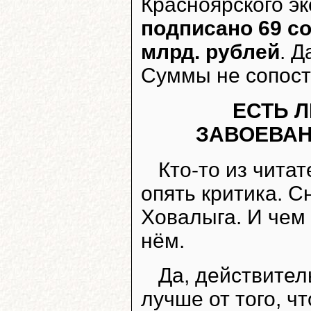
Красноярского э
подписано 69 с
млрд. рублей
. Д
Суммы не сопос
ЕСТЬ Л
ЗАВОЕВАН
Кто-то из читат
опять критика. С
Ховалыга. И чем 
нём.
Да, действител
лучше от того, ч