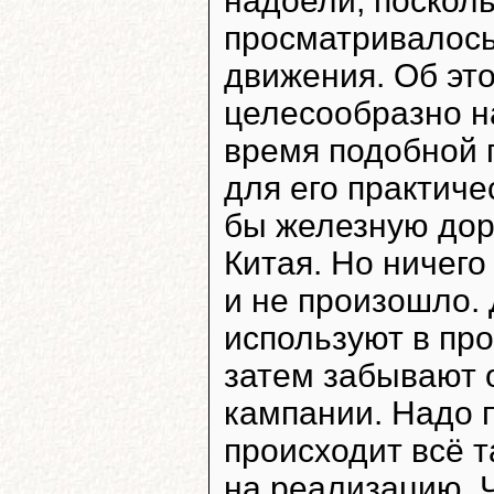
надоели, посколь
просматривалось
движения. Об эт
целесообразно на
время подобной 
для его практиче
бы железную дор
Китая. Но ничего
и не произошло. 
используют в про
затем забывают 
кампании. Надо п
происходит всё 
на реализацию. Ч