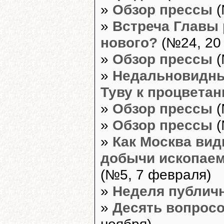
»
Обзор прессы
(
»
Встреча Главы 
нового?
(№24, 20
»
Обзор прессы
(
»
Недальновидны
Туву к процвета
»
Обзор прессы
(
»
Обзор прессы
(
»
Как Москва вид
добычи ископаем
(№5, 7 февраля)
»
Неделя публич
»
Десять вопросо
ноября)