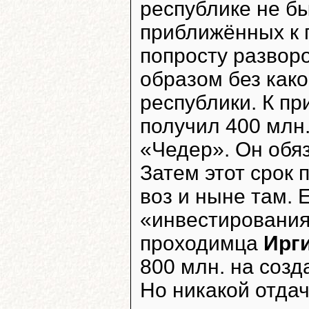
республике не б
приближённых к 
попросту развор
образом без как
республики. К пр
получил 400 млн.
«Чедер». Он обяз
Затем этот срок 
воз и ныне там. 
«инвестирования»
проходимца
Ирг
800 млн. на соз
Но никакой отдач