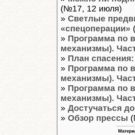
(№17, 12 июля)
»
Светлые предв
«спецоперации»
(
»
Программа по 
механизмы). Част
»
План спасения:
»
Программа по 
механизмы). Част
»
Программа по 
механизмы). Част
»
Достучаться до 
»
Обзор прессы
(
Материа