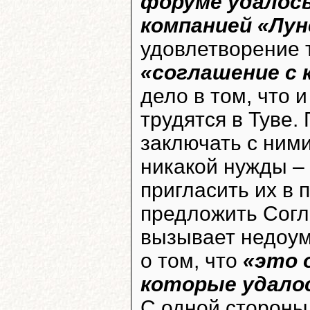
форуме удалось
компанией «Лун
удовлетворение 
«соглашение с 
дело в том, что 
трудятся в Туве.
заключать с ним
никакой нужды –
пригласить их в 
предложить Согл
вызывает недоум
о том, что
«это 
которые удалос
С одной стороны,