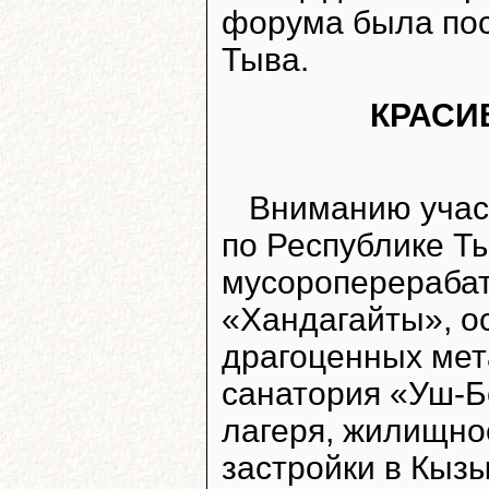
форума была по
Тыва.
КРАСИ
Вниманию учас
по Республике Т
мусороперераба
«Хандагайты», о
драгоценных мета
санатория «Уш-Бе
лагеря, жилищно
застройки в Кызы