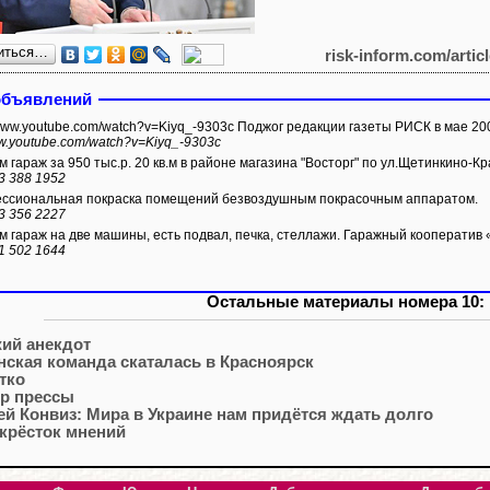
иться…
risk-inform.com/artic
объявлений
/www.youtube.com/watch?v=Kiyq_-9303c Поджог редакции газеты РИСК в мае 200
ww.youtube.com/watch?v=Kiyq_-9303c
 гараж за 950 тыс.р. 20 кв.м в районе магазина "Восторг" по ул.Щетинкино-Кр
3 388 1952
сиональная покраска помещений безвоздушным покрасочным аппаратом.
3 356 2227
 гараж на две машины, есть подвал, печка, стеллажи. Гаражный кооперати
1 502 1644
Остальные материалы номера 10:
ий анекдот
нская команда скаталась в Красноярск
тко
р прессы
ей Конвиз: Мира в Украине нам придётся ждать долго
крёсток мнений