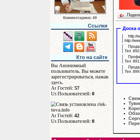
Подел
Комментариев: 49
Ссылки
Доска 
http:/
http://w
Продам
Тел. 892
Кто на сайте
Профес
Тел. 891
Вы Анонимный
Продам
пользователь. Вы можете
Тел. 899
зарегистрироваться, нажав
здесь
.
Гостей:
57
Пользователей:
0
Свеж
Туви
risk-
Коро
tuva.info
Обзо
Гостей:
42
Серг
Пользователей:
0
Пере