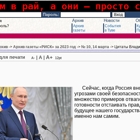
м в рай, а они – просто 
Пароль:
Архив
Новости
О
я
роль?
Архив
События
К
газеты
в Туве
П
рхив
->
Архив газеты «РИСК» за 2023 год
->
№ 10, 14 марта
-> Цитаты Влад
A+
|
A
|
A-
12pt
Сейчас, когда Россия в
угрозами своей безопасност
множество примеров отваги
готовности отстаивать пра
будущее нашего государства
именно нам самим.