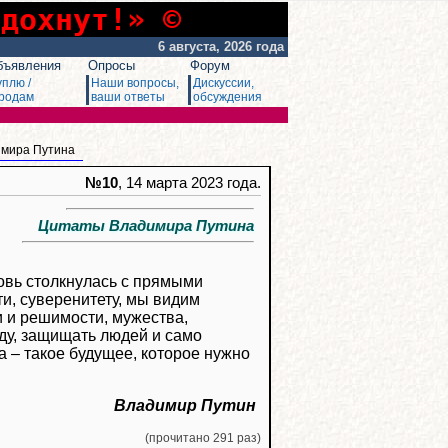
сдохнут!» ©
6 августа, 2026 года
бъявления
Опросы
Форум
уплю /
Наши вопросы,
Дискуссии,
родам
ваши ответы
обсуждения
имира Путина
№10
, 14 марта 2023 года.
Цитаты Владимира Путина
новь столкнулась с прямыми
и, суверенитету, мы видим
 и решимости, мужества,
вду, защищать людей и само
 – такое будущее, которое нужно
Владимир Путин
(прочитано 291 раз)