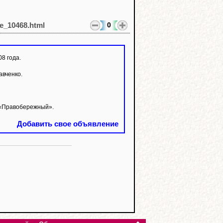
0
le_10468.html
8 года.
авченко.
в «Правобережный».
Добавить свое объявление