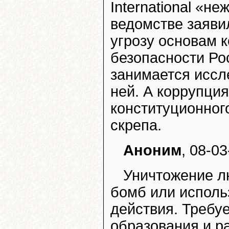
International «н
ведомстве заяви
угрозу основам к
безопасности Рос
занимается иссл
ней. А коррупция
конституционног
скрепа.
Аноним
, 08-03
Уничтожение л
бомб или исполь
действия. Требу
образования и р