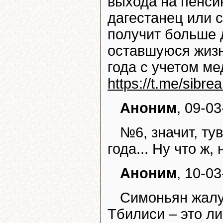
выхода на пенсию
дагестанец или 
получит больше д
оставшуюся жизн
года с учетом ме
https://t.me/sibrea
Аноним
, 09-03
№6, значит, ту
года... Ну что ж
Аноним
, 10-03
Симоньян жалу
Тбилиси – это л