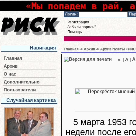
«Мы попадем в рай, а
Логин:
Пар
Регистрация
Забыли пароль?
Помощь
Навигация
Главная
->
Архив
->
Архив газеты «РИСК
Главная
A
|
A
|
A-
Архив
О нас
Дополнительно
Пользователи
Случайная картинка
5 марта 1953 г
недели после его