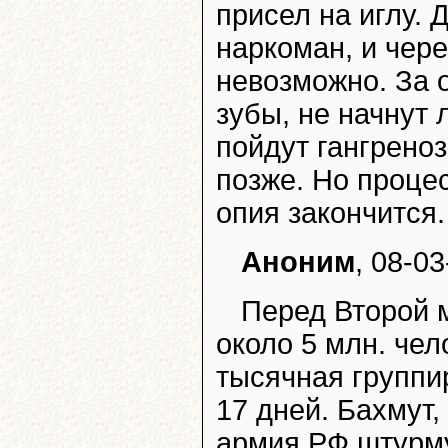
присел на иглу. Д
наркоман, и чере
невозможно. За о
зубы, не начнут 
пойдут гангреноз
позже. Но процес
опия закончится.
Аноним
, 08-03
Перед Второй 
около 5 млн. чел
тысячная группи
17 дней. Бахмут,
армия РФ штурму