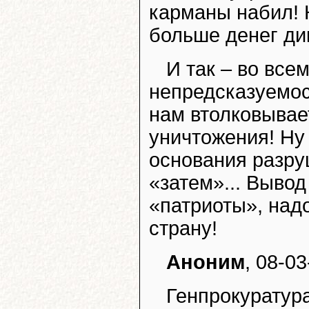
карманы набил! 
больше денег ди
И так – во все
непредсказуемос
нам втолковывае
уничтожения! Ну 
основания разруш
«затем»... Вывод
«патриоты», над
страну!
Аноним
, 08-03
Генпрокуратур