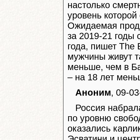
настолько смерт
уровень которой
Ожидаемая прод
за 2019-21 годы 
года, пишет The 
мужчины живут та
меньше, чем в Б
– на 18 лет мень
Аноним
, 09-03
Россия набрала
по уровню свобо
оказались карли
Эсватини и цент