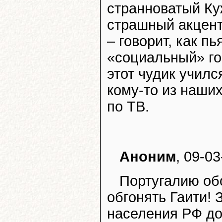
странноватый Куж
страшный акцент
– говорит, как п
«социальный» го
этот чудик училс
кому-то из наши
по ТВ.
Аноним
, 09-03
Португалию обо
обгонять Гаити! 
населения РФ до