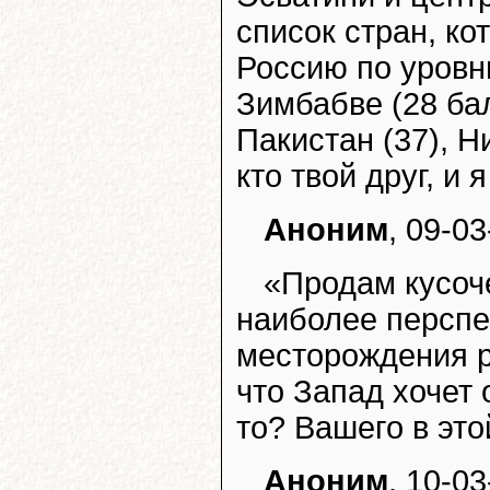
список стран, к
Россию по уровн
Зимбабве (28 бал
Пакистан (37), Н
кто твой друг, и 
Аноним
, 09-03
«Продам кусоч
наиболее перспе
месторождения р
что Запад хочет
то? Вашего в это
Аноним
, 10-03