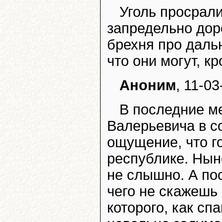
Уголь просрали
запредельно доро
брехня про даль
что они могут, к
Аноним
, 11-03
В последние м
Валерьевича в с
ощущение, что г
республике. Нын
не слышно. А по
чего не скажешь
которого, как сп