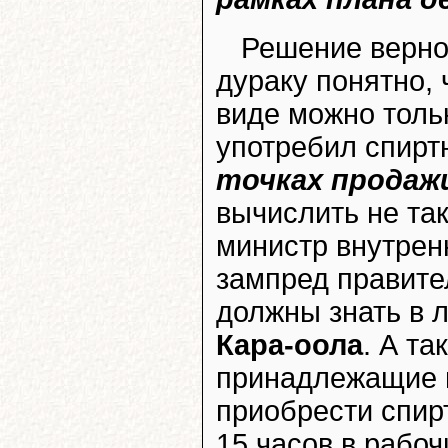
Решение верное
дураку понятно, 
виде можно тольк
употребил спирт
точках продаж
вычислить не так
министр внутрен
зампред правит
должны знать в 
Кара-оола
. А та
принадлежащие и
приобрести спир
15 часов в рабо