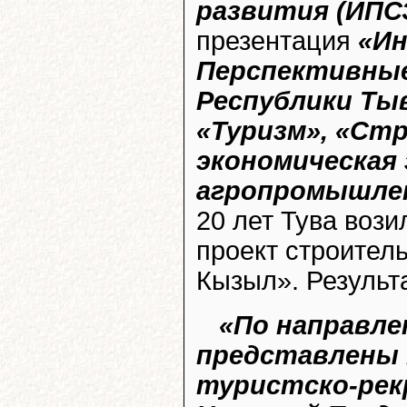
развития (ИПС
презентация
«Ин
Перспективные
Республики Ты
«Туризм», «Ст
экономическая
агропромышле
20 лет Тува вози
проект строител
Кызыл». Результа
«По направле
представлены 
туристско-рекр