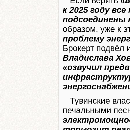
Если верить
«в
к 2025 году вс
подсоединены 
образом, уже к 
проблему энер
Брокерт подвёл 
Владислава Хо
«озвучил пред
инфраструктур
энергоснабжен
Тувинские вла
печальными пес
электромощнос
тормозит реал