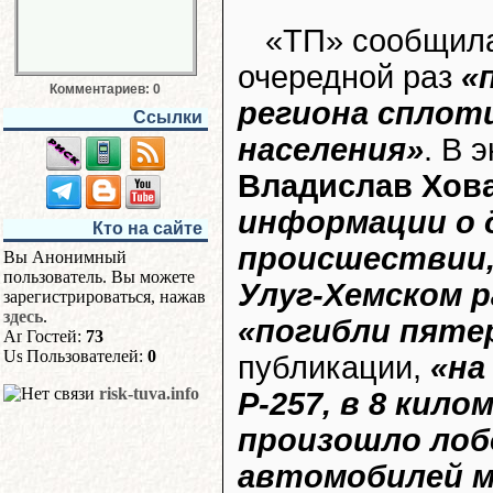
«ТП» сообщила
очередной раз
«
Комментариев: 0
региона сплот
Ссылки
населения»
. В 
Владислав Хов
информации о
Кто на сайте
происшествии,
Вы Анонимный
пользователь. Вы можете
Улуг-Хемском 
зарегистрироваться, нажав
здесь
.
«погибли пяте
Гостей:
73
Пользователей:
0
публикации,
«на
risk-tuva.info
Р-257, в 8 кил
произошло лоб
автомобилей м