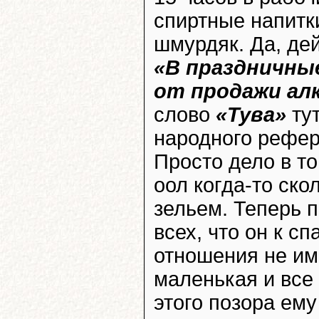
спиртные напитки
шмурдяк. Да, дей
«В праздничны
от продажи ал
слово
«Тува»
тут
народного рефер
Просто дело в то
оол когда-то ско
зельем. Теперь 
всех, что он к с
отношения не име
маленькая и все 
этого позора ему