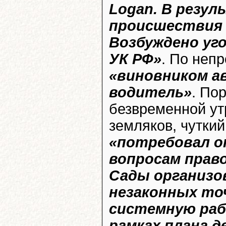
Logan. В резул
происшествия 
Возбуждено угол
УК РФ»
. По неп
«виновником а
водитель»
. По
безвременной ут
земляков, чуткий
«потребовал о
вопросам прав
Сады организо
незаконных точ
системную раб
рамках плана д