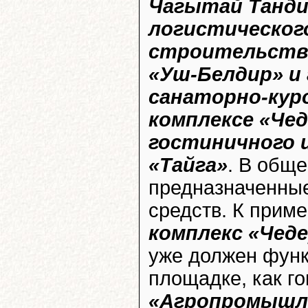
Чагытай Танди
логистического
строительство
«Уш-Белдир» и 
санаторно-кур
комплексе «Чед
гостиничного 
«Тайга»
. В обще
предназначенны
средств. К приме
комплекс «Чед
уже должен функ
площадке, как го
«Агропромышл