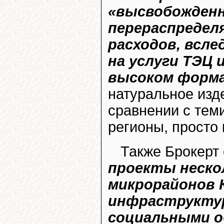
«высвобожден
перераспредел
расходов, всле
на услуги ТЭЦ 
высоком форма
натуральное изд
сравнении с тем
регионы, просто
Также Брокерт
проекты неско
микрорайонов 
инфраструктур
социальными о