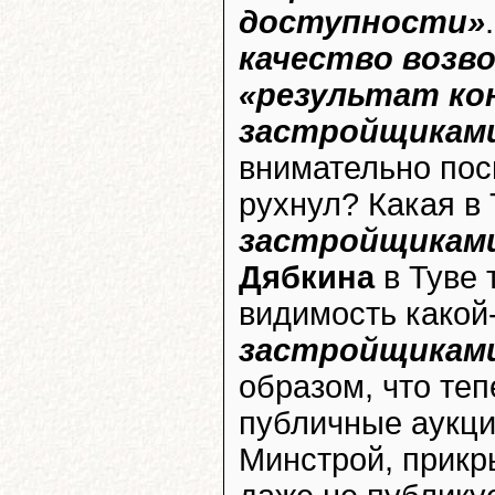
доступности»
качество возв
«результат ко
застройщикам
внимательно посм
рухнул? Какая в
застройщикам
Дябкина
в Туве 
видимость како
застройщикам
образом, что теп
публичные аукци
Минстрой, прикр