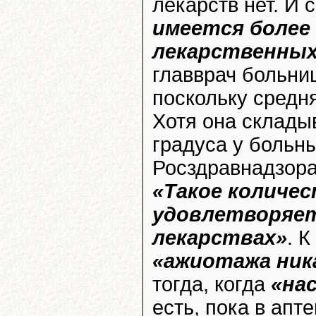
лекарств нет. И
имеется более 
лекарственных
главврач больни
поскольку средня
Хотя она складыв
градуса у больн
Росздравнадзор
«Такое количе
удовлетворяет
лекарствах»
. К
«ажиотажа ник
тогда, когда
«на
есть, пока в апт