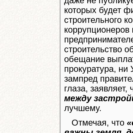
даже не публикуе
которых будет ф
строительного к
коррупционеров 
предпринимателе
строительство об
обещание выплат
прокуратура, ни 
зампред правите
глаза, заявляет, 
между застро
лучшему.
Отмечая, что
«
важны земля, 