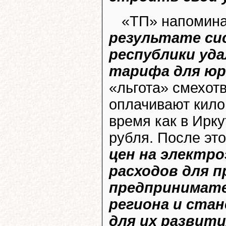
«ТП» напомина
результате си
республики уд
тарифа для юр
«льгота» смехот
оплачивают килов
время как в Ирку
рубля. После это
цен на электр
расходов для 
предпринимате
региона и ста
для их развити