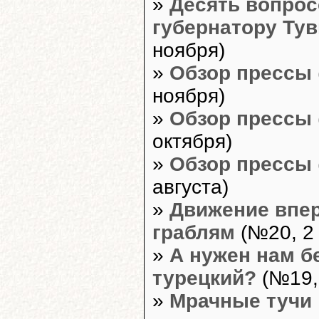
»
Десять вопрос
губернатору Ту
ноября)
»
Обзор прессы
ноября)
»
Обзор прессы
октября)
»
Обзор прессы
августа)
»
Движение впе
граблям
(№20, 2 
»
А нужен нам б
турецкий?
(№19,
»
Мрачные тучи