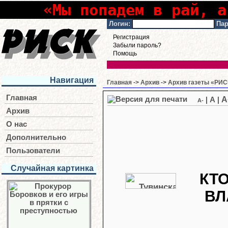
«Мы попадем в рай, а
Логин:
Пар
Регистрация
Забыли пароль?
Помощь
Навигация
Главная
->
Архив
->
Архив газеты «РИСК
Главная
A
|
A
|
A-
Архив
О нас
Дополнительно
Пользователи
Случайная картинка
КТО
ВЛ