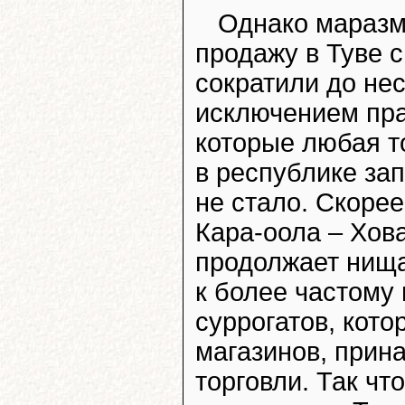
Однако маразм 
продажу в Туве 
сократили до нес
исключением пра
которые любая т
в республике за
не стало. Скорее
Кара-оола – Хов
продолжает нища
к более частому
суррогатов, кот
магазинов, при
торговли. Так чт