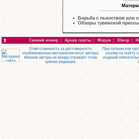
Матери
Борьба с пьянством или 
Обзоры тувинской пресс
Свежий номер
::
Архив газеты
::
Форум
::
Юмор
::
Н
Ответственность за достоверность
При полном или час
опубликованных материалов несут авторы.
ссылка на газету 
Мнение автора не всегда отражает точку
изданий обязатель
зрения редакции.