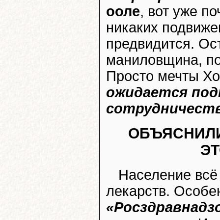
ооле
, вот уже п
никаких подвижек
предвидится. Ос
маниловщина, по
Просто мечты Х
ожидается под
сотрудничест
ОБЪЯСНИЛИ
ЭТ
Население всё
лекарств. Особе
«Росздравнадзо