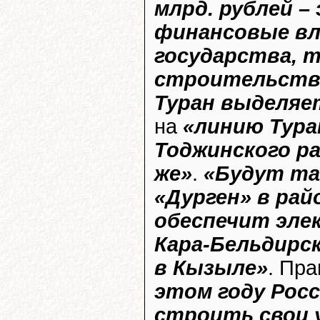
млрд. рублей –
финансовые вл
государства, 
строительство
Туран выделяет
на
«линию Тура
Тоджинского р
же»
.
«Будут та
«Дурген» в рай
обеспечит эле
Кара-Бельдирск
в Кызыле»
. Пра
этом году Рос
строить свои 