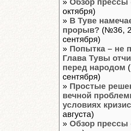
»
Обзор прессы
октября)
»
В Туве намеча
прорыв?
(№36, 
сентября)
»
Попытка – не 
Глава Тувы отч
перед народом
(
сентября)
»
Простые реше
вечной проблем
условиях кризи
августа)
»
Обзор прессы