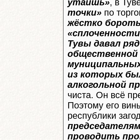
утаишь»
, в Ту
точки»
по торго
жёстко бороть
«сплоченности
Тувы давал ряд
общественной 
муниципальных
из которых бы
алкогольной п
чиста. Он всё пр
Поэтому его вин
республики заго
председателям
проводить про