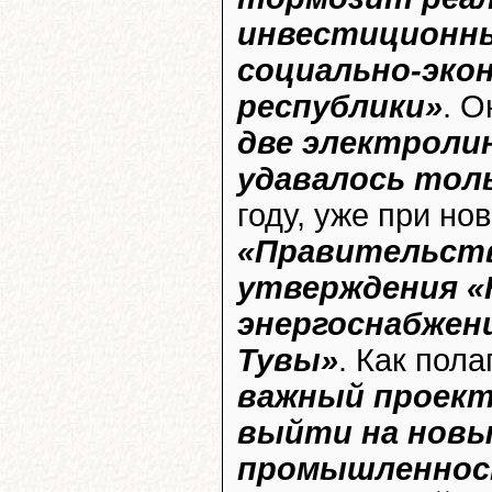
инвестиционны
социально-эко
республики»
. О
две электроли
удавалось тол
году, уже при но
«Правительств
утверждения «
энергоснабжен
Тувы»
. Как пола
важный проект
выйти на новы
промышленнос