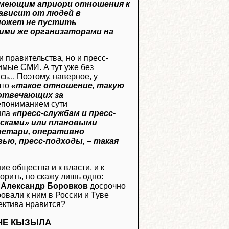
 имеющим априори отношения к
ависит от людей в
может не пустить
ими же организаторами на
 правительства, но и пресс-
имые СМИ. А тут уже без
ь... Поэтому, наверное, у
что
«такое отношение, такую
 отвечающих за
епониманием сути
ила
«пресс-службам и пресс-
исками» или плановыми
ретари, оперативно
ю, пресс-подходы, – такая
 общества и к власти, и к
рить, но скажу лишь одно:
и
Александр Боровков
досрочно
вали к ним в России и Туве
пектива нравится?
НЕ КЫЗЫЛА