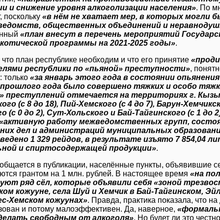
ии и снижение уровня алкоголизации населения»
. По м
, поскольку
«в нём не хватает мер, в которых могли 
ведомств, общественных объединений и неравнодуш
анный
«план внесут в перечень мероприятий Государ
котической программы на 2021-2025 годы»
.
, что план республике необходим и что его принятие
«прод
елями республики по «пьяной» преступности»
, понят
: только
«за январь этого года в состоянии опьянения
 прошлого года было совершено тяжких и особо тяжк
 преступлений отмечается на территориях г. Кызыла 
го (с 8 до 18), Пий-Хемского (с 4 до 7), Барун-Хемчикско
о (с 0 до 2), Сут-Хольского и Бай-Тайгинского (с 1 до 
«активную работу межведомственных групп, состоя
них дел и администраций муниципальных образований
оведено 1 329 рейдов, в результате изъято 7 854,04
ьной и спиртосодержащей продукции»
.
ообщается в публикации, населённые пункты, объявившие с
ются грантом на 1 млн. рублей. В настоящее время
«на по
уют ряд сёл, которые объявили себя «зоной трезвос
ом кожууне, села Шуй и Хемчик в Бай-Тайгинском, Эйл
ес-Хемском кожуунах»
. Правда, практика показала, что на
ован и потому малоэффективен. Да, наверное,
«формальн
делать свободным от алкоголя»
. Но будет ли это честн