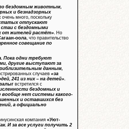
 по бездомным животным,
орных и безнадзорных
х очень много, поскольку
остатых отпускают
в стаи с бездомными
ак от жителей растёт»
. Но
Сагаан-оола
, что правительство
тренное совещание по
а. Пока одни требуют
ми, другие выступают за
 приблизительным данным,
егистрированных случаев
«за
ей, 241 из них – на детей»
.
валыг
встретился с
численности бездомных и
е вообще нет системы какого-
ошенных и оставшихся без
ений, а официально
минусинская компания
«Уют-
к. И за все услуги получить 2