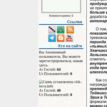
продукц
не принят
больше 
Комментариев: 0
доработ
антинар
Ссылки
О том
показат
тревожна
периода
Кто на сайте
«пьяных»
Хемчикско
Вы Анонимный
Хольског
пользователь. Вы можете
отметить
зарегистрироваться, нажав
внутрен
здесь
.
года пр
Гостей:
64
алкогол
Пользователей:
0
Как с
risk-
награжда
tuva.info
претенд
Гостей:
40
Тоджинск
Пользователей:
0
Эрик в Т
формализ
можно с