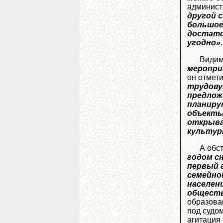
админист
другой 
большое
достаточ
угодно»
.
Видимо
меропри
он отмети
трудову
предлож
планиру
объекты
открыва
культур
А обс
годом с
первый 
семейно
населен
обществ
образов
под судо
агитация