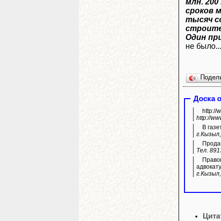
млн. 200
сроков 
тысяч с
строите
Один пр
не было..
Подел
Доска 
http:/
http://w
В газе
г.Кызыл,
Продам
Тел. 891
Правов
адвокату
г.Кызыл,
Цита