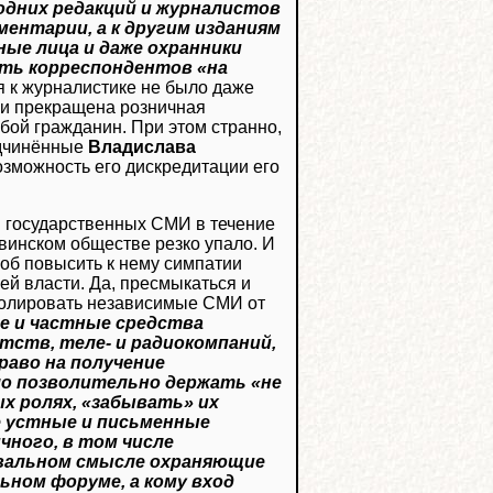
одних редакций и журналистов
ентарии, а к другим изданиям
вные лица и даже охранники
ть корреспондентов «на
я к журналистике не было даже
 и прекращена розничная
бой гражданин. При этом странно,
одчинённые
Владислава
возможность его дискредитации его
 в государственных СМИ в течение
винском обществе резко упало. И
соб повысить к нему симпатии
й власти. Да, пресмыкаться и
изолировать независимые СМИ от
е и частные средства
тств, теле- и радиокомпаний,
раво на получение
ло позволительно держать «не
х ролях, «забывать» их
 устные и письменные
чного, в том числе
квальном смысле охраняющие
ьном форуме, а кому вход