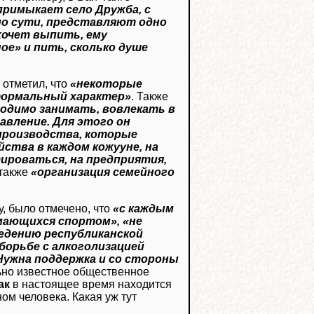
примыкает село Дружба, с
по сути, представляют одно
хочет выпить, ему
ое» и пить, сколько душе
 отметил, что
«некоторые
 формальный характер»
. Также
одимо занимать, вовлекать в
авление. Для этого он
производства, которые
ства в каждом кожууне, на
ироваться, на предприятия,
 также
«организация семейного
у, было отмечено, что
«с каждым
мающихся спортом», «не
едению республиканской
 борьбе с алкоголизацией
ужна поддержка и со стороны
ьно известное общественное
ак
в настоящее время находится
ом человека. Какая уж тут