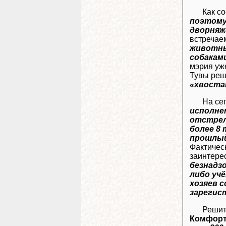
Как с
поэтому
дворняж
встречае
животны
собакам
мэрия уж
Тувы реш
«хвоста
На се
исполне
отстрел
более 8
прошлый 
Фактичес
заинтере
безнадз
либо уч
хозяев с
зарегист
Решит
Комфор