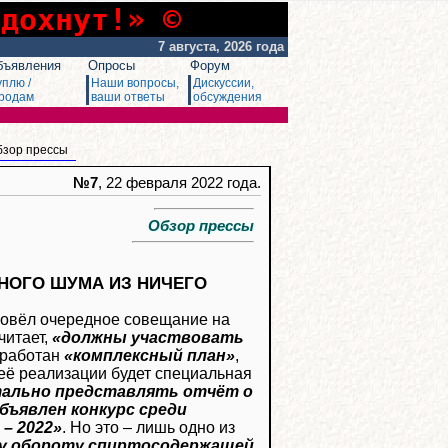
сдохнут!» ©
7 августа, 2026 года
бъявления
Опросы
Форум
уплю /
Наши вопросы,
Дискуссии,
родам
ваши ответы
обсуждения
бзор прессы
№7
, 22 февраля 2022 года.
Обзор прессы
НОГО ШУМА ИЗ НИЧЕГО
овёл очередное совещание на
считает,
«должны участвовать
азработан
«комплексный план»
,
 её реализации будет специальная
тально представлять отчёт о
бъявлен конкурс среди
– 2022»
. Но это – лишь одно из
му обороту спиртосодержащей