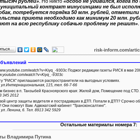
 тысяч рублей»
. Но никто
«особо не удивился, когда п
муниципальный контракт минусинцами не был испол
обак, потребуется порядка 50 млн. рублей, отметили
льства приюта необходимо как минимум 20 млн. рубле
иют на всю республику собачью проблему не решит»
.
иться…
risk-inform.com/arti
объявлений
/www.youtube.com/watch?v=Kiyq_-9303c Поджог редакции газеты РИСК в мае 200
ww.youtube.com/watch?v=Kiyq_-9303c
ту "РИСК" приглашаются распространители на выгодных условиях.
 ул.Интернациональная, 115, тел. 66-7-66
 бизнес в п. Танзыбей Красноярского края: Жилой дом, Помещение под СТО.
3 345 2012
ой центр защиты водителя и пострадавших в ДТП. Попали в ДТП? Срочно обр
! Они помогут Вам. Адвокатский кабинет "Трансконсалтинг".
 ул. Ленина, 6. Тел. 8913 342 5929
Остальные материалы номера 7:
ты Владимира Путина