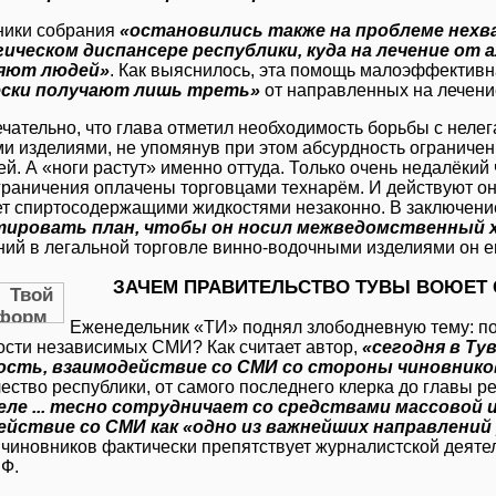
ники собрания
«остановились также на проблеме нехв
гическом диспансере республики, куда на лечение от
яют людей»
. Как выяснилось, эта помощь малоэффективн
ски получают лишь треть»
от направленных на лечени
чательно, что глава отметил необходимость борьбы с нелег
и изделиями, не упомянув при этом абсурдность ограничен
й. А «ноги растут» именно оттуда. Только очень недалёкий 
ограничения оплачены торговцами технарём. И действуют он
ует спиртосодержащими жидкостями незаконно. В заключен
тировать план, чтобы он носил межведомственный 
ний в легальной торговле винно-водочными изделиями он е
ЗАЧЕМ ПРАВИТЕЛЬСТВО ТУВЫ ВОЮЕТ
Еженедельник «ТИ» поднял злободневную тему: по
ости независимых СМИ? Как считает автор,
«сегодня в Т
ость, взаимодействие со СМИ со стороны чиновников
ество республики, от самого последнего клерка до главы р
 деле ... тесно сотрудничает со средствами массово
ействие со СМИ как «одно из важнейших направлени
 чиновников фактически препятствует журналистской деятел
РФ.