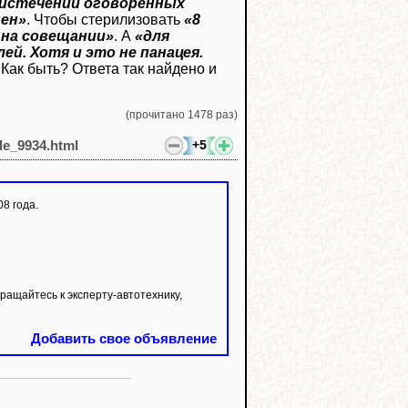
о истечении оговорённых
нен»
. Чтобы стерилизовать
«8
 на совещании»
. А
«для
й. Хотя и это не панацея.
. Как быть? Ответа так найдено и
(прочитано 1478 раз)
+5
cle_9934.html
8 года.
ащайтесь к эксперту-автотехнику,
Добавить свое объявление