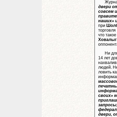
Журна
двери о
совсем 
правите
наших» 
при
Шолб
торговля
что тако
Ховалыг
оппонент
Ни дл
14 лет д
нахвалив
людей. Н
ловить к
информац
массово
печатны
информ
своих» 
приглаш
запросы
федерал
двери, 