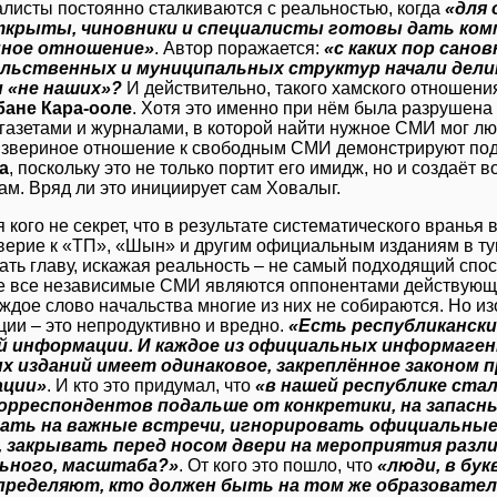
листы постоянно сталкиваются с реальностью, когда
«для 
ткрыты, чиновники и специалисты готовы дать комм
иное отношение»
. Автор поражается:
«с каких пор сано
льственных и муниципальных структур начали дели
и «не наших»?
И действительно, такого хамского отношени
ане Кара-ооле
. Хотя это именно при нём была разрушена
 газетами и журналами, в которой найти нужное СМИ мог лю
е звериное отношение к свободным СМИ демонстрируют п
а
, поскольку это не только портит его имидж, но и создаёт 
ам. Вряд ли это инициирует сам Ховалыг.
я кого не секрет, что в результате систематического вранья
оверие к «ТП», «Шын» и другим официальным изданиям в ту
ать главу, искажая реальность – не самый подходящий спо
е все независимые СМИ являются оппонентами действующе
аждое слово начальства многие из них не собираются. Но 
ии – это непродуктивно и вредно.
«Есть республикански
й информации. И каждое из официальных информаген
х изданий имеет одинаковое, закреплённое законом п
ации»
. И кто это придумал, что
«в нашей республике ста
корреспондентов подальше от конкретики, на запасны
ать на важные встречи, игнорировать официальные
, закрывать перед носом двери на мероприятия разли
ьного, масштаба?»
. От кого это пошло, что
«люди, в бу
определяют, кто должен быть на том же образовател