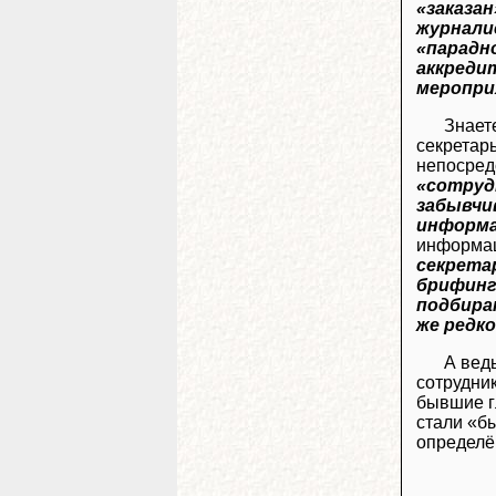
«заказа
журнали
«парадн
аккреди
меропри
Знает
секретар
непосредс
«сотруд
забывчи
информа
информац
секрета
брифинг
подбира
же редко
А вед
сотрудни
бывшие г
стали «б
определё