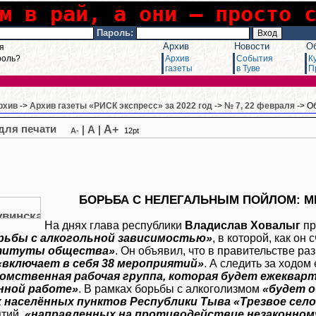
м в рай, а они – просто 
Пароль:
Архив
Новости
О
я
роль?
Архив
События
К
газеты
в Туве
П
рхив
->
Архив газеты «РИСК экспресс» за 2022 год
->
№ 7, 22 февраля
-> О
A+
|
A
|
A-
12pt
БОРЬБА С НЕЛЕГАЛЬНЫМ ПОЙЛОМ: М
На днях глава республики
Владислав Ховалыг
пр
рьбы с алкогольной зависимостью»
, в которой, как он 
титуты общества»
. Он объявил, что в правительстве р
«включает в себя 38 мероприятий»
. А следить за ходом
омственная рабочая группа, которая будет ежеквар
нной работе»
. В рамках борьбы с алкоголизмом
«будет о
 населённых пунктов Республики Тыва «Трезвое село 
тий,
«направленных на противодействие незаконно