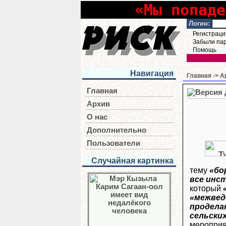
«Мы попаде
Логин:
Регистраци
Забыли па
Помощь
Навигация
Главная
->
А
Главная
Архив
О нас
Дополнительно
Пользователи
Случайная картинка
тему
«бо
все инс
который
«межвед
продела
сельских
мероприя