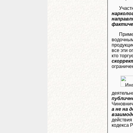
Участ
нарколо
направл
фактиче
Приме
водочным
продукцие
все эти 
кто торг
скоррек
ограниче
деятельн
публичн
Чиновнич
а не на
взаимод
действия
кодекса 