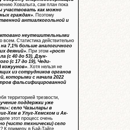
нению Ховалыга, сам план пока
бы участвовать как можно
ных граждан»
. Поэтому
ственной антиалкогольной и
иктовано неутешительными
но всем. Статистика действительно
 на 7,1% больше аналогичного
их деяний»
. При этом
«рост
(с 40 до 53), Дзун-
го (с 17 до 19), Чеди-
2) кожуунов»
. Хотя нельзя не
щих из сотрудников органов
, которыми с начала 2022
 литров фальсифицированной
ебя территорией трезвости,
лучение поддержки уже
ти»: село Чазылары в
иг-Хем в Улуг-Хемском и Ак-
 деле этот процесс очень
о (чисто технически) село
о? К примеру, в Бай-Тайге