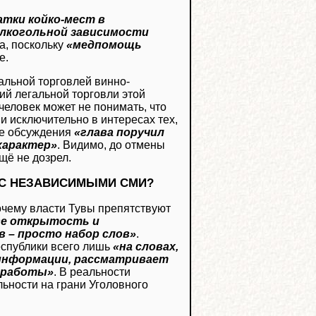
атки койко-мест в
 алкогольной зависимости
а, поскольку
«медпомощь
е.
альной торговлей винно-
ий легальной торговли этой
человек может не понимать, что
и исключительно в интересах тех,
ие обсуждения
«глава поручил
характер»
. Видимо, до отмены
щё не дозрел.
 С НЕЗАВИСИМЫМИ СМИ?
чему власти Тувы препятствуют
уве открытость и
 – просто набор слов»
.
еспублики всего лишь
«на словах,
й информации, рассматривает
й работы»
. В реальности
ьности на грани Уголовного