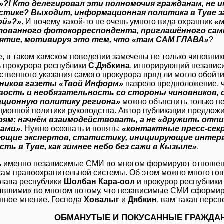
н»?! Кто делегировал эти полномочия гражданам, не
стике? Выходит, информационная политика в Туве з
ой»?»
. И почему какой-то не очень умного вида охранник
«
тованного фотокорреспондента, приглашённого сам
ятие, мотивируя это тем, что «там САМ ГЛАВА»
?
е, в таком хамском поведении замечены не только чиновники
ь прокурора республики
С.Дябкина
, игнорирующий независ
твенного указания самого прокурора вряд ли могло обойтис
ников газеты «Твой Информ»
назрело предположение, 
вость и необязательность со стороны чиновников,
ционную политику региона»
можно объяснить только н
ионной политики руководства. Автор публикации предлож
рям: начнём взаимодействовать, а не «дружить отп
ами»
. Нужно осознать и понять:
«контактные пресс-сек
ющие экспертов, статистику, инициирующие интервь
сть в Туве, как зимнее небо без сажи в Кызыле»
.
ь именно независимые СМИ во многом формируют отношение
кам правоохранительной системы. Об этом можно много гово
лава республики
Шолбан Кара-оол
и прокурор республик
ывшими» во многом потому, что независимые СМИ сформиро
нное мнение. Господа
Ховалыг
и
Дябкин
, вам такая перс
ОБМАНУТЫЕ И ПОКУСАННЫЕ ГРАЖДА