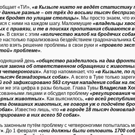
ообщает «ТИ»,
«в Кызыле никто не ведёт статистику
 данные разные – от трёх до восьми тысяч бесприз
ек бродят по улицам столицы»
. Мы просто знаем, что и
мся с ними на каждом шагу. Малоимущие
«владельцы хв
х с привязи, и те в поисках пропитания сбиваются 
и»
. В связи с этим
«количество жалоб на бродячих соб
е настолько парализована бездействием градоначальника
ило взять решение проблемы в свои руки и
«провело экс
той» проблеме»
.
годняшний день
«общество разделилось на два фронт
ния закона об ответственном обращении с животны
 четвероногих»
. Автор напоминает, что
«в Кызыле, по
 тысяч безнадзорных собак»
. А всего в Туве только зар
год зафиксировано 563 случая нападения собак на люд
ки же эта цифра в разы больше. Глава Тувы
Владислав Хо
сованными лицами и обсудил проблему
«регулирования 
орных животных»
. Как выяснилось,
«во всей республик
ёта домашних животных, не говоря уж о подсчёте бр
обак»
. Известно лишь, что
«в городе 18 тысяч домовлад
рировано в них всего 50 собак»
.
ь законным путём проблему с четвероногими попыталась 
т»
. До 1 февраля
«они должны были отловить 1700 соба