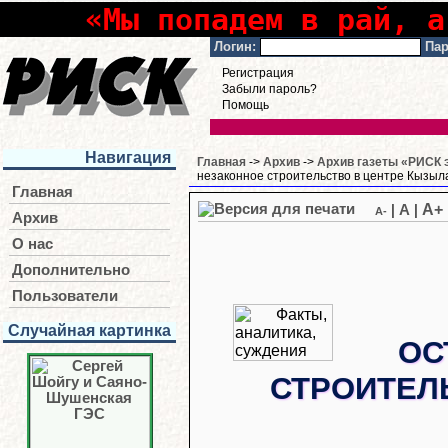
«Мы попадем в рай, а
Логин:
Пар
Регистрация
Забыли пароль?
Помощь
Навигация
Главная
->
Архив
->
Архив газеты «РИСК э
незаконное строительство в центре Кызыл
Главная
A+
|
A
|
A-
Архив
О нас
Дополнительно
Пользователи
Случайная картинка
ОС
СТРОИТЕЛ