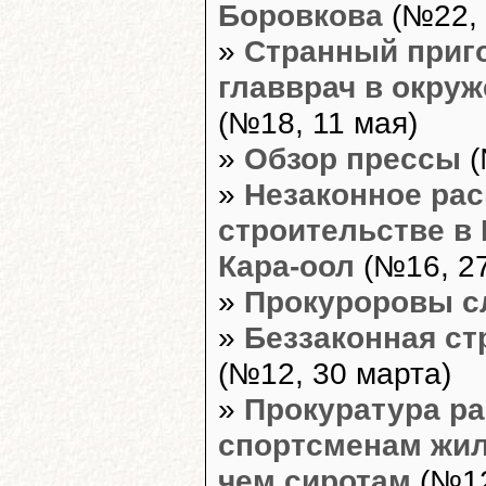
Боровкова
(№22, 
»
Странный приг
главврач в окру
(№18, 11 мая)
»
Обзор прессы
(
»
Незаконное ра
строительстве в
Кара-оол
(№16, 27
»
Прокуроровы с
»
Беззаконная ст
(№12, 30 марта)
»
Прокуратура ра
спортсменам жил
чем сиротам
(№12