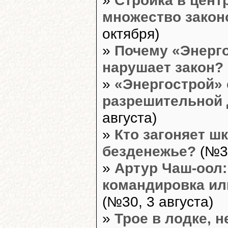
множество закон
октября)
»
Почему «Энерго
нарушает закон?
»
«Энергострой» 
разрешительной 
августа)
»
Кто загоняет ш
безденежье?
(№31
»
Артур Чаш-оол:
командировка ил
(№30, 3 августа)
»
Трое в лодке, н