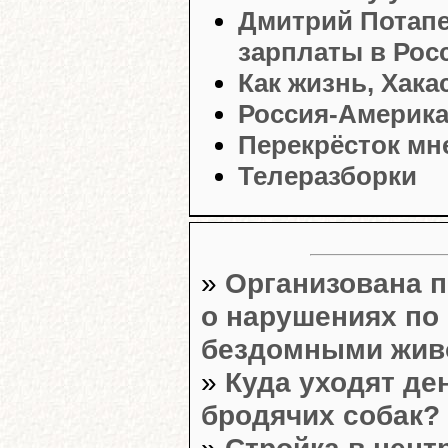
Дмитрий Потапе
зарплаты в Рос
Как жизнь, Хака
Россия-Америка
Перекрёсток мн
Телеразборки
»
Организована 
о нарушениях по
бездомными жи
»
Куда уходят де
бродячих собак?
»
Стройка в цент