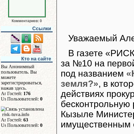
Комментариев: 0
Ссылки
Уважаемый Але
В газете «РИСК
Кто на сайте
за №10 на перво
Вы Анонимный
под названием
«
пользователь. Вы
можете
земля?»
, в кото
зарегистрироваться,
нажав
здесь
.
действиях проку
Гостей:
176
Пользователей:
0
бесконтрольную 
Кызыле Министе
risk-tuva.info
Гостей:
63
имущественным 
Пользователей:
0