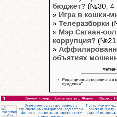
бюджет?
(№30, 4 
»
Игра в кошки-
»
Телеразборки
(
»
Мэр Сагаан-оол
коррупция?
(№21,
»
Аффилированн
объятиях мошен
Материа
Редакционная переписка с 
суждения"
Свежий номер
::
Архив газеты
::
Форум
::
Юмор
::
Н
Ответственность за достоверность
При полном или час
опубликованных материалов несут авторы.
ссылка на газету 
Мнение автора не всегда отражает точку
изданий обязатель
зрения редакции.