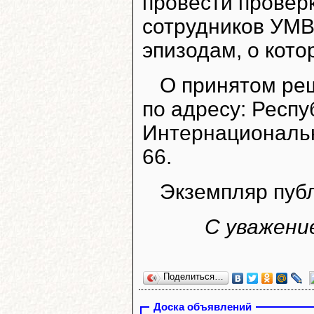
провести провер
сотрудников УМВ
эпизодам, о кото
О принятом ре
по адресу: Респуб
Интернациональна
66.
Экземпляр пуб
С уважени
Поделиться…
Доска объявлений