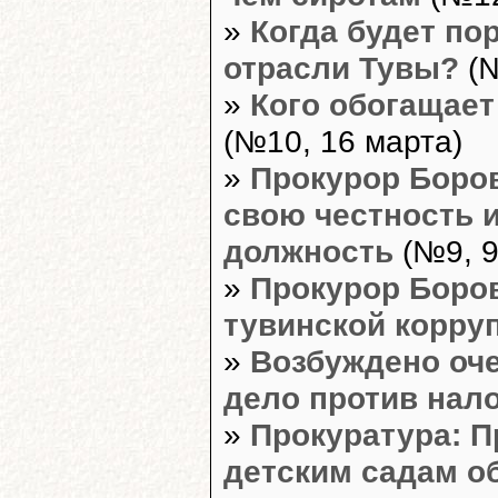
»
Когда будет по
отрасли Тувы?
(№
»
Кого обогащает
(№10, 16 марта)
»
Прокурор Боро
свою честность 
должность
(№9, 9
»
Прокурор Боров
тувинской корру
»
Возбуждено оч
дело против нал
»
Прокуратура: П
детским садам 