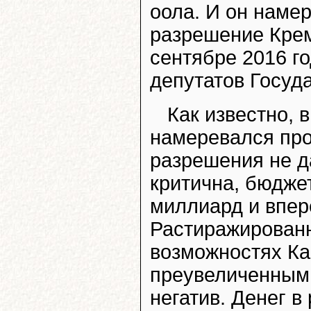
оола. И он наме
разрешение Крем
сентябре 2016 г
депутатов Госуд
Как известно, 
намеревался про
разрешения не д
критична, бюдже
миллиард и впер
Растиражированн
возможностях Ка
преувеличенным.
негатив. Денег 