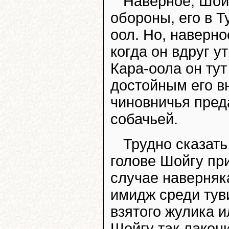
Наверное, Шойг
обороны, его в Т
оол. Но, наверно
когда он вдруг у
Кара-оола он тут
достойным его в
чиновничья преда
собачьей.
Трудно сказать
голове Шойгу пр
случае наверняк
имидж среди тув
взятого жулика и
Шойгу так лакон