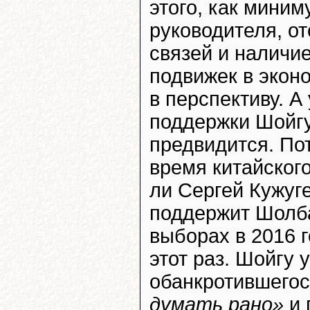
этого, как мини
руководителя, о
связей и наличи
подвижек в экон
в перспективу. А
поддержки Шойгу,
предвидится. По
время китайского
ли Сергей Кужуге
поддержит Шолб
выборах в 2016 г
этот раз. Шойгу 
обанкротившегос
думать рано»
и 