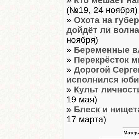
»
Кто мешает на
(№19, 24 ноября)
»
Охота на губе
дойдёт ли волн
ноября)
»
Беременные в
»
Перекрёсток м
»
Дорогой Серге
исполнился юби
»
Культ личност
19 мая)
»
Блеск и нищет
17 марта)
Матери