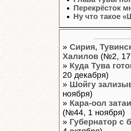
Перекрёсток м
Ну что такое 
»
Сирия, Тувинс
Халилов
(№2, 17
»
Куда Тува гот
20 декабря)
»
Шойгу зализы
ноября)
»
Кара-оол затаи
(№44, 1 ноября)
»
Губернатор с 