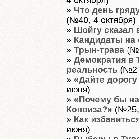
4 октября)
»
Что день гряд
(№40, 4 октября)
»
Шойгу сказал в
»
Кандидаты на 
»
Трын-трава
(№2
»
Демократия в 
реальность
(№27
»
«Дайте дорог
июня)
»
«Почему бы на
Конвиза?»
(№25,
»
Как избавитьс
июня)