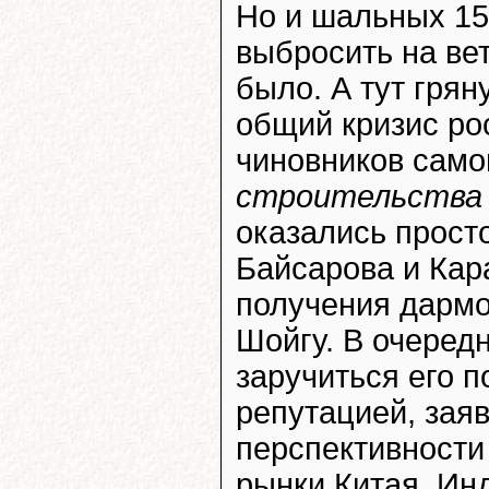
Но и шальных 15
выбросить на вет
было. А тут грян
общий кризис ро
чиновников самог
строительства 
оказались просто
Байсарова и Кар
получения дармо
Шойгу. В очередн
заручиться его п
репутацией, зая
перспективности
рынки Китая, Инд