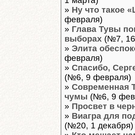
1 марта)
»
Ну что такое 
февраля)
»
Глава Тувы по
выборах
(№7, 16
»
Элита обеспоко
февраля)
»
Спасибо, Серге
(№6, 9 февраля)
»
Современная Т
чумы
(№6, 9 фев
»
Просвет в чер
»
Виагра для под
(№20, 1 декабря)