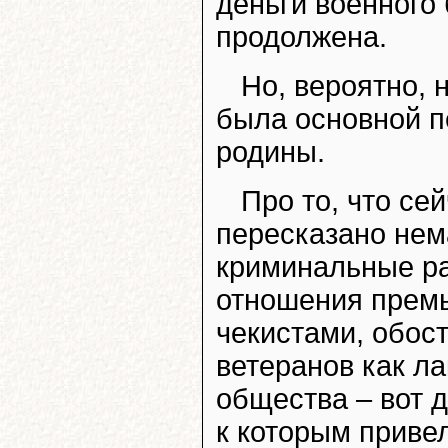
деньги военного 
продолжена.
Но, вероятно,
была основной 
родины.
Про то, что се
пересказано нем
криминальные ра
отношения премь
чекистами, обос
ветеранов как л
общества – вот 
к которым приве