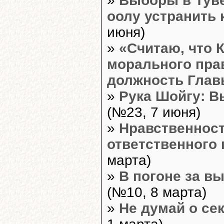
»
Выборы в Туве
оолу устранить 
июня)
»
«Считаю, что 
морального пра
должность Глав
»
Рука Шойгу: 
(№23, 7 июня)
»
Нравственност
ответственного 
марта)
»
В погоне за в
(№10, 8 марта)
»
Не думай о сек