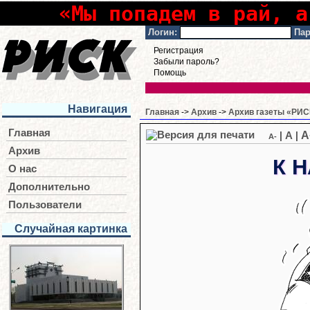
«Мы попадем в рай, а
Логин:
Пар
Регистрация
Забыли пароль?
Помощь
Навигация
Главная
->
Архив
->
Архив газеты «РИСК
Главная
A
|
A
|
A-
Архив
К 
О нас
Дополнительно
Пользователи
Случайная картинка