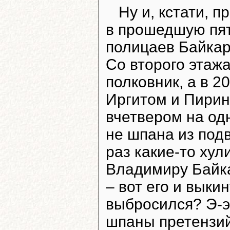
Ну и, кстати, п
в прошедшую пят
полицаев Байкар
Со второго этажа
полковник, а в 2
Иргитом и Пирин
вчетвером на од
не шпана из подв
раз какие-то ху
Владимиру Байкар
– вот его и выки
выбросился? Э-ээ
шпаны претензий