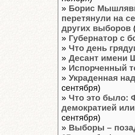
»
Борис Мышлявц
перетянули на с
других выборов
»
Губернатор с 
»
Что день гряду
»
Десант имени 
»
Испорченный т
»
Украденная на
сентября)
»
Что это было: 
демократией или
сентября)
»
Выборы – поза