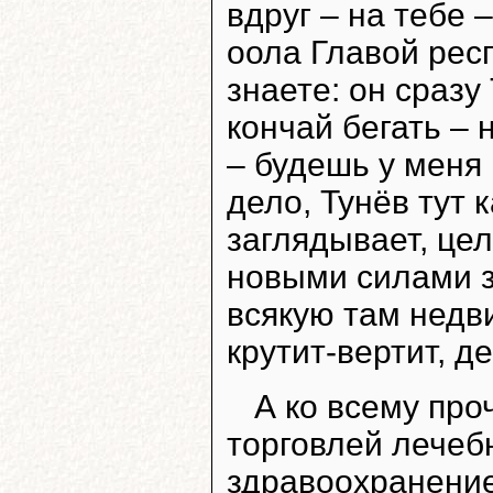
вдруг – на тебе 
оола Главой респ
знаете: он сразу 
кончай бегать – 
– будешь у меня
дело, Тунёв тут к
заглядывает, цел
новыми силами з
всякую там недв
крутит-вертит, д
А ко всему про
торговлей лечеб
здравоохранение