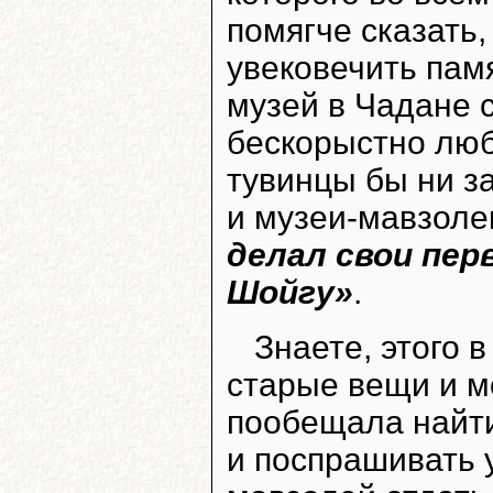
помягче сказать,
увековечить пам
музей в Чадане 
бескорыстно люб
тувинцы бы ни з
и музеи-мавзоле
делал свои пер
Шойгу»
.
Знаете, этого в
старые вещи и м
пообещала найти
и поспрашивать 