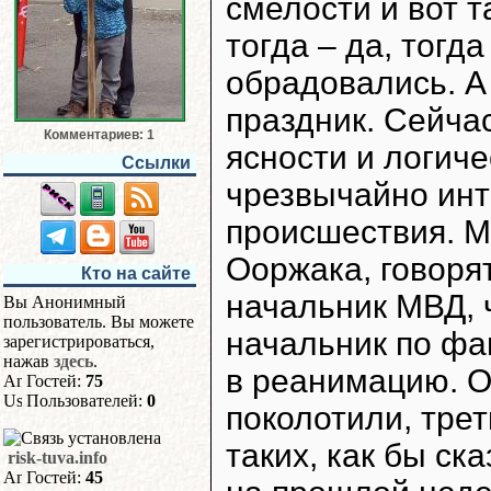
смелости и вот т
тогда – да, тогд
обрадовались. А 
праздник. Сейча
Комментариев: 1
ясности и логич
Ссылки
чрезвычайно ин
происшествия. М
Ооржака, говоря
Кто на сайте
начальник МВД, 
Вы Анонимный
пользователь. Вы можете
начальник по фа
зарегистрироваться,
нажав
здесь
.
в реанимацию. О
Гостей:
75
Пользователей:
0
поколотили, трет
таких, как бы ск
risk-tuva.info
Гостей:
45