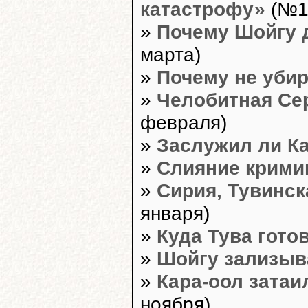
катастрофу»
(№10
»
Почему Шойгу д
марта)
»
Почему не уби
»
Челобитная Се
февраля)
»
Заслужил ли Ка
»
Слияние крими
»
Сирия, Тувинс
января)
»
Куда Тува гото
»
Шойгу зализыв
»
Кара-оол затаи
ноября)