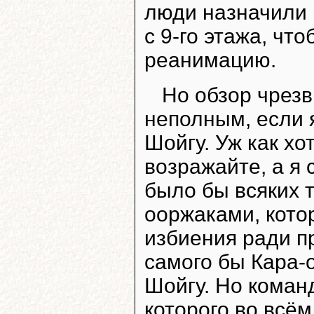
люди назначили 
с 9-го этажа, что
реанимацию.
Но обзор чрез
неполным, если 
Шойгу. Уж как хо
возражайте, а я 
было бы всяких 
ооржаками, кото
избиения ради пр
самого бы Кара-
Шойгу. Но коман
которого во всём