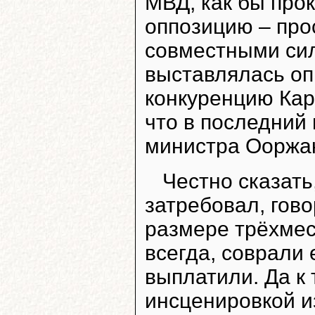
МВД, как бы про
оппозицию – прос
совместными си
выставлялась оп
конкуренцию Кар
что в последний
министра Ооржа
Честно сказать
затребовал, гово
размере трёхмес
всегда, соврали
выплатили. Да к 
инсценировкой и