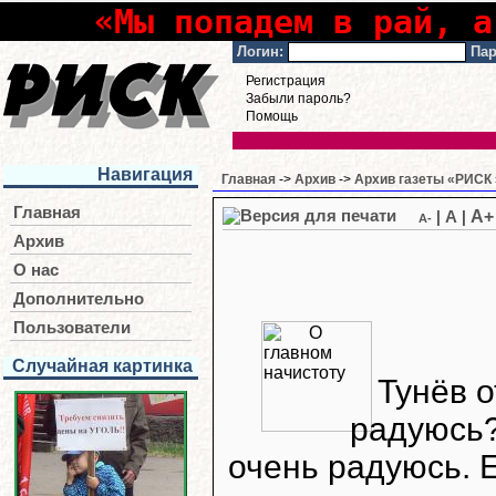
«Мы попадем в рай, а
Логин:
Пар
Регистрация
Забыли пароль?
Помощь
Навигация
Главная
->
Архив
->
Архив газеты «РИСК 
Главная
A+
|
A
|
A-
Архив
О нас
Дополнительно
Пользователи
Случайная картинка
Тунёв о
радуюсь?
очень радуюсь. 