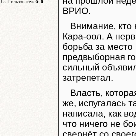
на прошлой нед
Пользователей:
0
ВРИО.
Внимание, кто 
Кара-оол. А нер
борьба за место 
предвыборная гон
сильный объявил
затрепетал.
Власть, котора
же, испугалась т
написала, как во
что ничего не бо
свернёт со своег