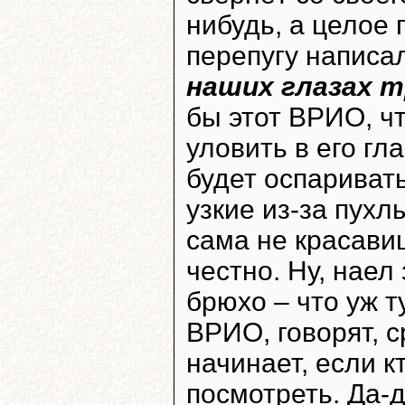
нибудь, а целое 
перепугу написа
наших глазах 
бы этот ВРИО, ч
уловить в его гл
будет оспаривать
узкие из-за пухл
сама не красавиц
честно. Ну, наел
брюхо – что уж т
ВРИО, говорят, 
начинает, если к
посмотреть. Да-