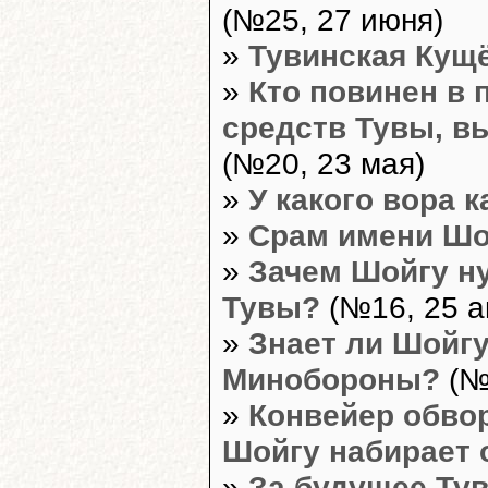
(№25, 27 июня)
»
Тувинская Кущ
»
Кто повинен в
средств Тувы, в
(№20, 23 мая)
»
У какого вора 
»
Срам имени Шо
»
Зачем Шойгу ну
Тувы?
(№16, 25 а
»
Знает ли Шойгу
Минобороны?
(№
»
Конвейер обво
Шойгу набирает
»
За будущее Ту