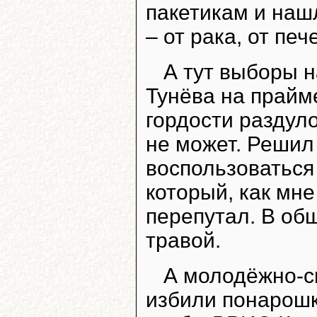
пакетикам и наш
– от рака, от пече
А тут выборы н
Тунёва на прайме
гордости раздуло
не может. Решил
воспользоваться
который, как мне
перепутал. В об
травой.
А молодёжно-сп
избили понарошку