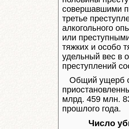
совершавшими пр
третье преступл
алкогольного оп
или преступным
тяжких и особо т
удельный вес в 
преступлений со
Общий ущерб о
приостановленны
млрд. 459 млн. 8
прошлого года.
Число уб