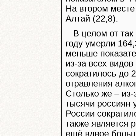
На втором месте 
Алтай (22,8).
В целом от та
году умерли 164,
меньше показате
из-за всех видо
сократилось до 2
отравления алког
Столько же – из-
тысячи россиян 
России сократило
также является р
ещё вдвое больш