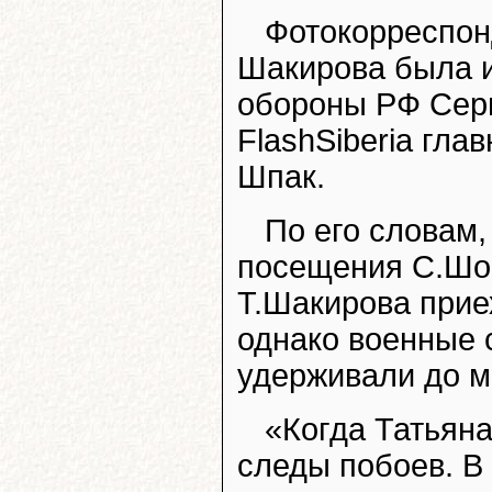
Фотокорреспо
Шакирова была и
обороны РФ Серг
FlashSiberia гла
Шпак.
По его словам
посещения С.Шой
Т.Шакирова прие
однако военные с
удерживали до м
«Когда Татьяна
следы побоев. В