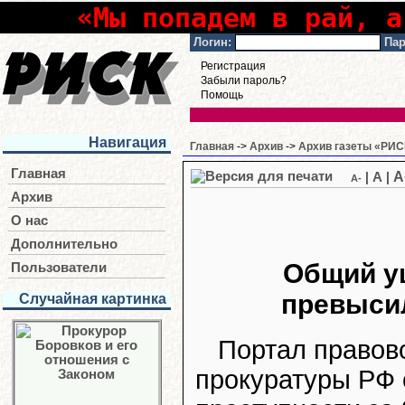
«Мы попадем в рай, а
Логин:
Пар
Регистрация
Забыли пароль?
Помощь
Навигация
Главная
->
Архив
->
Архив газеты «РИСК
Главная
A
|
A
|
A-
Архив
О нас
Дополнительно
Общий ущ
Пользователи
превысил
Случайная картинка
Портал правов
прокуратуры РФ 