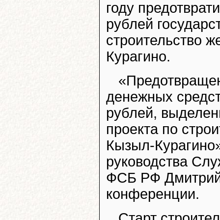
году предотврат
рублей государс
строительство ж
Курагино.
«Предотвращен
денежных средст
рублей, выделен
проекта по стро
Кызыл-Курагино»
руководства Слу
ФСБ РФ Дмитрий
конференции.
Старт строите