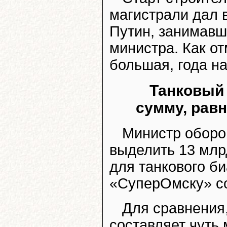
магистрали дал 
Путин, занимавш
министра. Как о
большая, года на
Танковый 
сумму, рав
Министр оборо
выделить 13 млр
для танкового б
«СуперОмску» с
Для сравнения
составляет чуть 