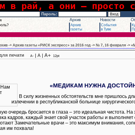
м в рай, а они – просто 
Пароль:
Архив
Новости
О
я
роль?
Архив
События
К
газеты
в Туве
П
рхив
->
Архив газеты «РИСК экспресс» за 2016 год
->
№ 7, 16 февраля
-> «
A+
|
A
|
A-
12pt
«МЕДИКАМ НУЖНА ДОСТОЙН
В силу жизненных обстоятельств мне пришлось дл
излечении в республиканской больнице хирургическог
вую очередь бросается в глаза – это идеальная чистота. Н
ка кадров, каждый знает свой участок работы и выполняет 
ботают Замечательные врачи – это максимум внимания, со
я им похвала!