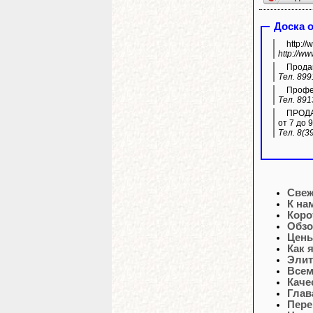
Доска 
http:/
http://w
Продам
Тел. 899
Профес
Тел. 891
ПРОДАЖ
от 7 до 9
Тел. 8(3
Свеж
К на
Коро
Обзо
Цены
Как 
Элит
Всем
Каче
Глав
Пере