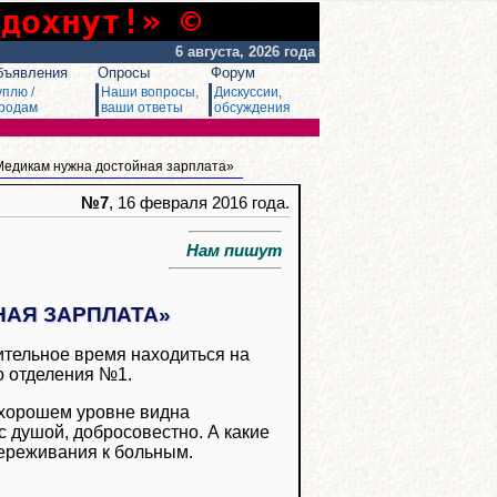
сдохнут!» ©
6 августа, 2026 года
бъявления
Опросы
Форум
уплю /
Наши вопросы,
Дискуссии,
родам
ваши ответы
обсуждения
Медикам нужна достойная зарплата»
№7
, 16 февраля 2016 года.
Нам пишут
АЯ ЗАРПЛАТА»
ительное время находиться на
о отделения №1.
а хорошем уровне видна
с душой, добросовестно. А какие
переживания к больным.