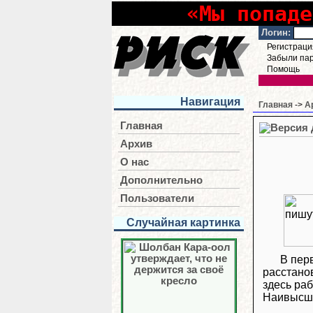
«Мы попаде
Логин:
Регистраци
Забыли па
Помощь
Навигация
Главная
->
А
Главная
Архив
О нас
Дополнительно
Пользователи
Случайная картинка
В пер
расстанов
здесь ра
Наивысша