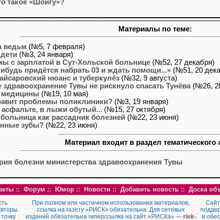
то такое «Шойгу»?
Материалы по теме:
а ведьм
(№5, 7 февраля)
дети
(№3, 24 января)
ы с зарплатой в Сут-Хольской больнице
(№52, 27 декабря)
нибудь придётся набрать 03 и ждать помощи...»
(№51, 20 дек
айсаровский нюанс и туберкулёз
(№32, 9 августа)
 здравоохранение Тувы не рискнуло спасать Тунёва
(№26, 2
т медицины
(№19, 10 мая)
равит проблемы поликлиники?
(№3, 19 января)
 асфальте, в лыжи обутый...
(№15, 27 октября)
 больница как рассадник болезней
(№22, 23 июня)
енные зубы?
(№22, 23 июня)
Материал входит в раздел тематического 
рия болезни министерства здравоохранения Тувы
зеты
::
Форум
::
Юмор
::
Новости
::
Добавить новость
::
Доска об
сть
При полном или частичном использовании материалов,
Сайт
авторы.
ссылка на газету «РИСК» обязательна. Для сетевых
поддер
 точку
изданий обязательна гиперссылка на сайт «РИСКа» —
risk-
и обе