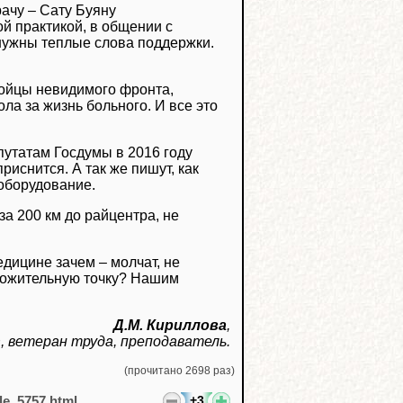
ачу – Сату Буяну
й практикой, в общении с
нужны теплые слова поддержки.
бойцы невидимого фронта,
ла за жизнь больного. И все это
епутатам Госдумы в 2016 году
риснится. А так же пишут, как
 оборудование.
за 200 км до райцентра, не
едицине зачем – молчат, не
оложительную точку? Нашим
Д.М. Кириллова
,
 ветеран труда, преподаватель.
(прочитано 2698 раз)
+3
cle_5757.html