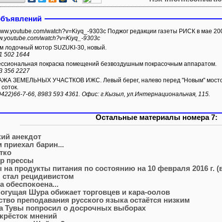
объявлений
/www.youtube.com/watch?v=Kiyq_-9303c Поджог редакции газеты РИСК в мае 200
ww.youtube.com/watch?v=Kiyq_-9303c
 лодочный мотор SUZUKI-30, новый.
1 502 1644
сиональная покраска помещений безвоздушным покрасочным аппаратом.
3 356 2227
А ЗЕМЕЛЬНЫХ УЧАСТКОВ ИЖС. Левый берег, налево перед "Новым" мостом.
 соток.
9422)66-7-66, 8983 593 4361. Офис: г.Кызыл, ул.Интернациональная, 115.
Остальные материалы номера 7:
ий анекдот
м приехал барин...
тко
р прессы
 на продукты питания по состоянию на 10 февраля 2016 г. (
я стал рецидивистом
а обеспокоена...
огущая Шура обижает торговцев и кара-оолов
ство преподавания русского языка остаётся низким
а Тувы попросил о досрочных выборах
крёсток мнений