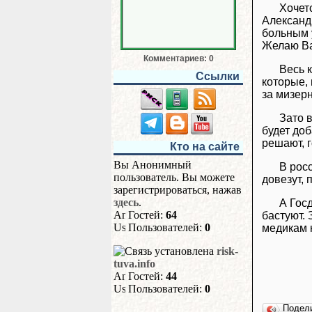
Хочет
Александ
больным 
Желаю Ва
Комментариев: 0
Весь 
Ссылки
которые, 
за мизерн
Зато в
будет доб
решают, 
Кто на сайте
Вы Анонимный
В росс
пользователь. Вы можете
довезут, 
зарегистрироваться, нажав
здесь
.
А Гос
Гостей:
64
бастуют. 
Пользователей:
0
медикам н
risk-
tuva.info
Гостей:
44
Пользователей:
0
Подел