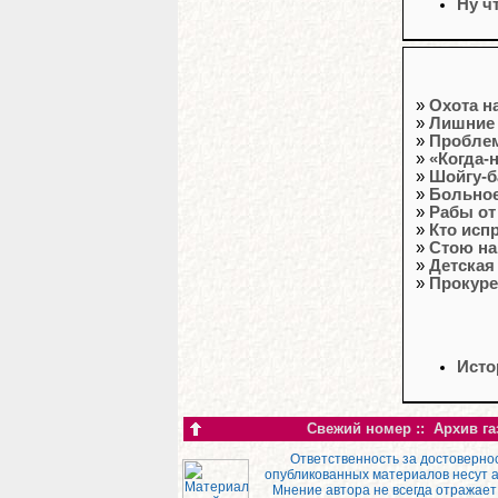
Ну ч
»
Охота н
»
Лишние 
»
Проблем
»
«Когда-
»
Шойгу-б
»
Больное
»
Рабы о
»
Кто исп
»
Стою на
»
Детская
»
Прокур
Исто
Свежий номер
::
Архив га
Ответственность за достоверно
опубликованных материалов несут 
Мнение автора не всегда отражает