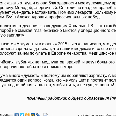
ся сказать от души слова благодарности моему лечащему вр
ровичу. Молодой, энергичный. Он отлично владеет врачебно
умеет убеждать, настраивать. Помимо лекарств, больному 
м, Буян Александрович, профессиональных побед!
коллектив отделения с заведующим Ховалыг Ч.В. – это как 
порой не смыкая глаз, ежечасно бьются у операционного сто
ую зарплату.
 газете «Аргументы и факты» 2015 г. четко написано, что д
авлена зарплата, да такая, что нашим медикам и во сне не п
голосуют, зачем покупать в Европе лекарства, медицинское
ийских глубинках нет медпунктов, врачей, и везут больного 
поворачивают обратно и прямо в морг.
дума много «думает» и поэтому им добавляют зарплату. А м
Задается один вопрос: когда, кто же услышит и поставит п
ужна достойная зарплата, чтобы жить, а не существовать!
почетный работник общего образования РФ,
иться…
risk-inform.com/arti