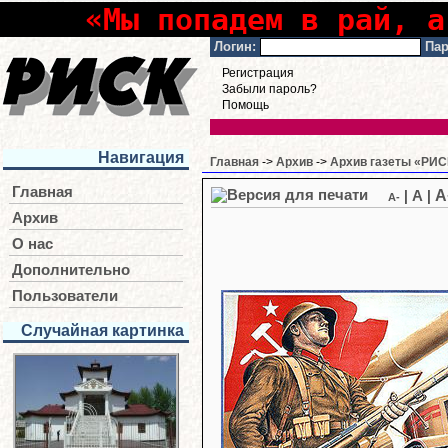
«Мы попадем в рай, а
Логин:
Пар
Регистрация
Забыли пароль?
Помощь
Навигация
Главная
->
Архив
->
Архив газеты «РИСК
Главная
A
|
A
|
A-
Архив
О нас
Дополнительно
Пользователи
Случайная картинка