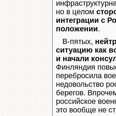
инфраструктурна
но в целом
стор
интеграции с Р
положении
.
В-пятых,
нейт
ситуацию как в
и начали консу
Финляндия повыс
перебросила во
недовольство ро
берегов. Впроче
российское военн
это вообще не ст