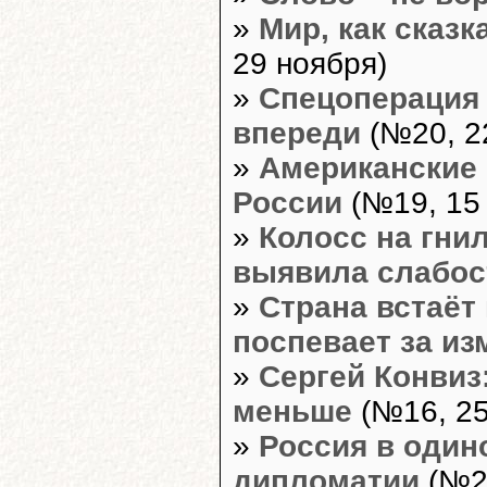
»
Мир, как сказк
29 ноября)
»
Спецоперация 
впереди
(№20, 2
»
Американские 
России
(№19, 15
»
Колосс на гни
выявила слабос
»
Страна встаёт
поспевает за и
»
Сергей Конвиз
меньше
(№16, 25
»
Россия в один
дипломатии
(№26