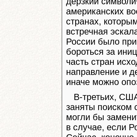
дерзкий символи
американских во
странах, которым
встречная эскал
России было при
бороться за иниц
часть стран исхо
направление и д
иначе можно опо
В-третьих, США
заняты поиском 
могли бы замен
в случае, если Р