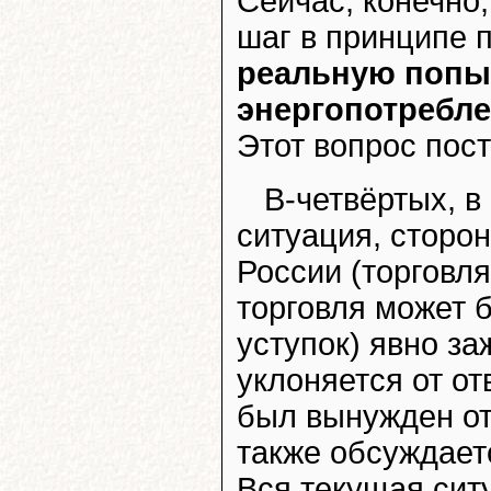
Сейчас, конечно,
шаг в принципе 
реальную попыт
энергопотребле
Этот вопрос пост
В-четвёртых, в
ситуация, сторо
России (торговля
торговля может 
уступок) явно за
уклоняется от от
был вынужден от
также обсуждает
Вся текущая сит