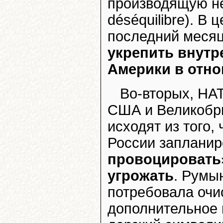
производящую не
déséquilibre). В 
последний меся
укрепить внутр
Америки в отн
Во-вторых, НА
США и Великобри
исходят из того,
России запланир
провоцировать»
угрожать
. Румы
потребовала очи
дополнительное 