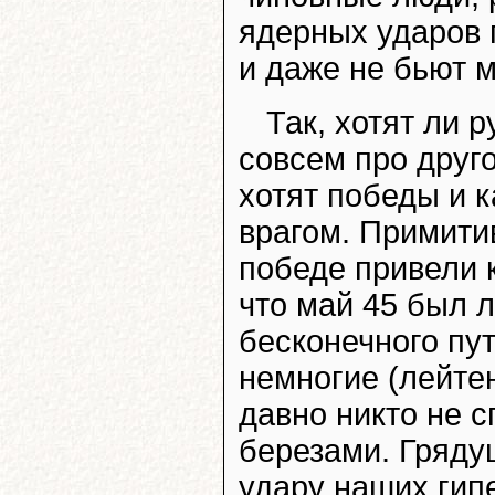
ядерных ударов 
и даже не бьют м
Так, хотят ли 
совсем про друго
хотят победы и к
врагом. Примити
победе привели к
что май 45 был 
бесконечного пу
немногие (лейте
давно никто не 
березами. Гряду
удару наших гипе