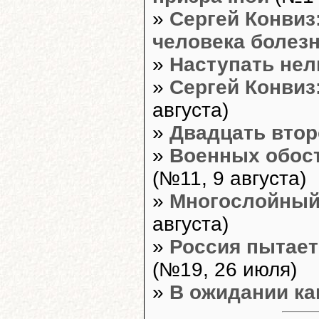
»
Сергей Конвиз
человека болез
»
Наступать нел
»
Сергей Конвиз
августа)
»
Двадцать втор
»
Военных обост
(№11, 9 августа)
»
Многослойный
августа)
»
Россия пытает
(№19, 26 июля)
»
В ожидании ка