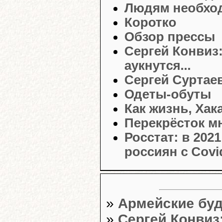
Людям необход
Коротко
Обзор прессы
Сергей Конвиз:
аукнутся...
Сергей Суртае
Одеты-обуты
Как жизнь, Хак
Перекрёсток м
Росстат: в 20
россиян с Covi
»
Армейские бу
»
Сергей Конвиз