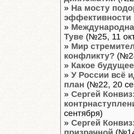
»
На мосту подо
эффективности 
»
Международная
Туве
(№25, 11 ок
»
Мир стремител
конфликту?
(№24
»
Какое будуще
»
У России всё и
план
(№22, 20 се
»
Сергей Конвиз:
контрнаступлен
сентября)
»
Сергей Конвиз
призрачной
(№14