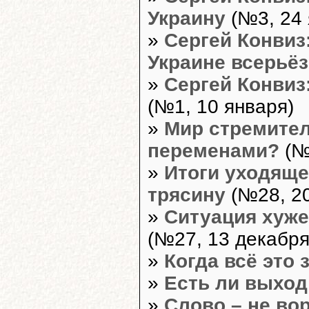
Украину
(№3, 24 
»
Сергей Конвиз
Украине всерьё
»
Сергей Конвиз
(№1, 10 января)
»
Мир стремител
переменами?
(№
»
Итоги уходяще
трясину
(№28, 20
»
Ситуация хуже
(№27, 13 декабря
»
Когда всё это 
»
Есть ли выход
»
Слово – не во