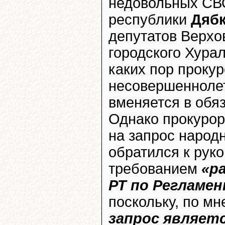
недовольных СВО
республики
Дяб
депутатов Верхо
городского Хурал
каких пор прокур
несовершеннолетн
вменяется в обя
Однако прокурор 
на запрос народн
обратился к рук
требованием
«р
РТ по Регламе
поскольку, по м
запрос являет