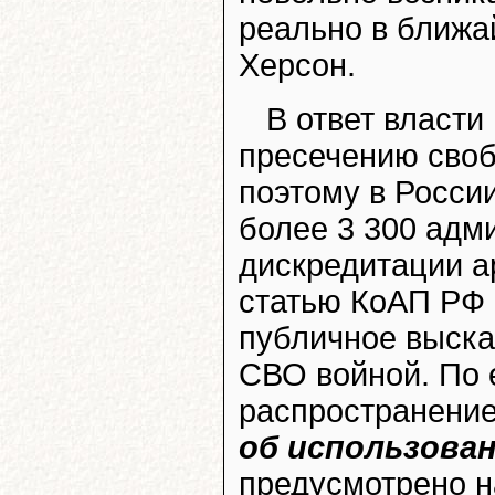
реально в ближа
Херсон.
В ответ власт
пресечению своб
поэтому в Росси
более 3 300 адм
дискредитации а
статью КоАП РФ 
публичное выска
СВО войной. По 
распространени
об использова
предусмотрено н