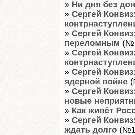
»
Ни дня без до
»
Сергей Конвиз
контрнаступлен
»
Сергей Конвиз
переломным
(№1
»
Сергей Конвиз:
контрнаступле
»
Сергей Конвиз
ядерной войне
(
»
Сергей Конвиз
новые неприят
»
Как живёт Рос
»
Сергей Конвиз
ждать долго
(№10