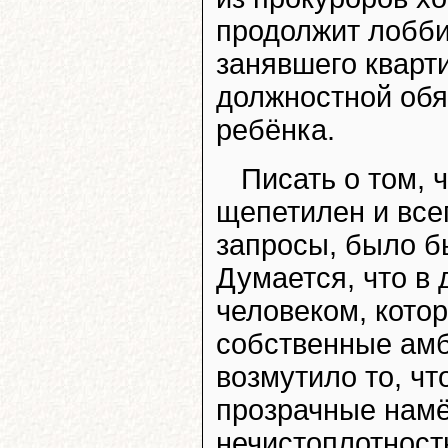
продолжит лобби
занявшего кварт
должностной обя
ребёнка.
Писать о том, 
щепетилен и всег
запросы, было б
Думается, что в
человеком, кото
собственные амб
возмутило то, чт
прозрачные намё
нечистоплотност