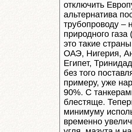
отключить Европу
альтернатива пос
трубопроводу – 
природного газа
это такие страны
ОАЭ, Нигерия, А
Египет, Тринидад
без того поставл
примеру, уже на
90%. С танкерами
блестяще. Тепер
минимуму исполь
временно увелич
угля, мазута и н