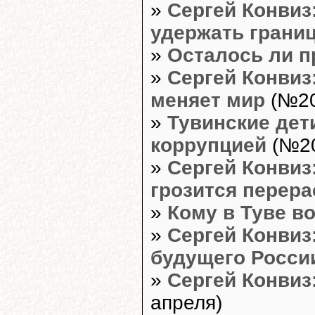
»
Сергей Конвиз:
удержать грани
»
Осталось ли п
»
Сергей Конвиз
меняет мир
(№20
»
Тувинские дет
коррупцией
(№20
»
Сергей Конвиз
грозится перера
»
Кому в Туве в
»
Сергей Конвиз
будущего Росси
»
Сергей Конвиз:
апреля)