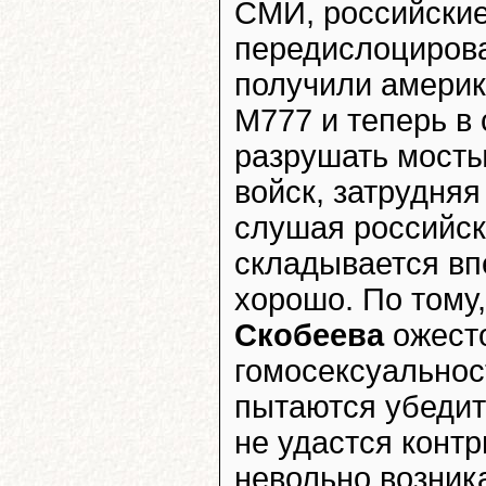
СМИ, российские
передислоцирова
получили амери
M777 и теперь в
разрушать мосты
войск, затрудняя
слушая российск
складывается вп
хорошо. По тому
Скобеева
ожесто
гомосексуальнос
пытаются убедит
не удастся конт
невольно возник