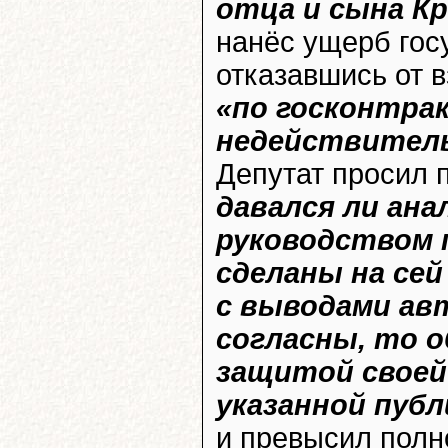
отца и сына К
нанёс ущерб гос
отказавшись от 
«по госконтра
недействител
Депутат просил 
давался ли ан
руководством 
сделаны на сей
с выводами авт
согласны, то о
защитой своей
указанной пуб
и превысил полн