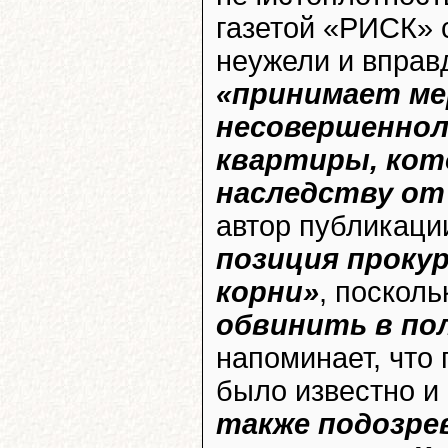
газетой «РИСК» 
неужели и вправ
«принимает ме
несовершеннол
квартиры, кот
наследству от
автор публикац
позиция проку
корни»
, поскол
обвинить в по
напоминает, что
было известно и
также подозре