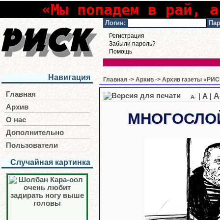
«Мы попадем в рай, а
Логин:
Пар
Регистрация
Забыли пароль?
Помощь
Навигация
Главная
->
Архив
->
Архив газеты «РИСК
Главная
A
|
A
|
A-
Архив
МНОГОСЛО
О нас
Дополнительно
Пользователи
Случайная картинка