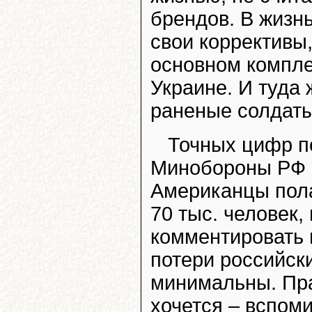
брендов. В жизн
свои коррективы,
основном компле
Украине. И туда
раненые солдаты
Точных цифр п
Минобороны РФ н
Американцы пола
70 тыс. человек
комментировать 
потери российск
минимальны. Пра
хочется – вспом