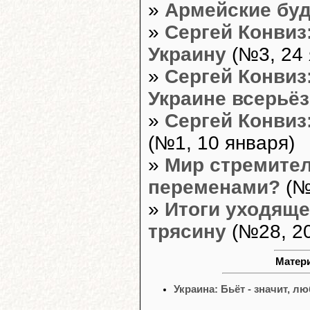
»
Армейские бу
»
Сергей Конвиз
Украину
(№3, 24 
»
Сергей Конвиз
Украине всерьё
»
Сергей Конвиз
(№1, 10 января)
»
Мир стремител
переменами?
(№
»
Итоги уходяще
трясину
(№28, 20
Матери
Украина: Бьёт - значит, л