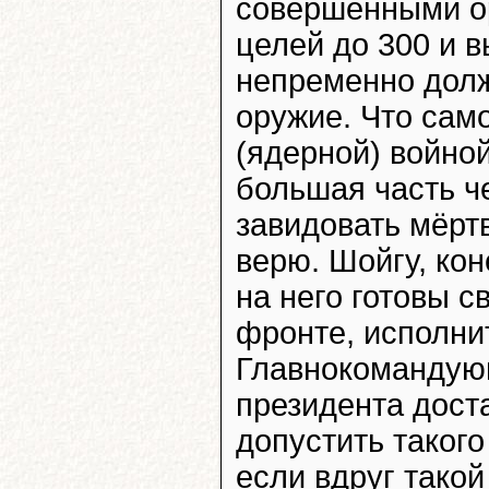
совершенными о
целей до 300 и 
непременно дол
оружие. Что сам
(ядерной) войной
большая часть че
завидовать мёрт
верю. Шойгу, кон
на него готовы с
фронте, исполни
Главнокомандующ
президента дост
допустить таког
если вдруг такой