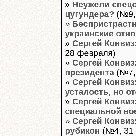
»
Неужели спецо
цугундера?
(№9,
»
Беспристрастн
украинские отн
»
Сергей Конвиз
28 февраля)
»
Сергей Конвиз
президента
(№7,
»
Сергей Конвиз
усталость, но о
»
Сергей Конвиз:
специальной во
»
Сергей Конвиз
рубикон
(№4, 31 