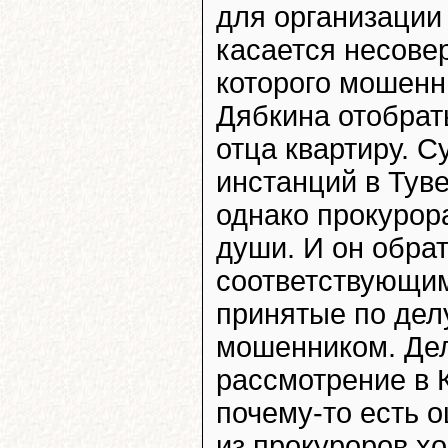
для организации
касается несове
которого мошенн
Дябкина отобрат
отца квартиру. 
инстанций в Тув
однако прокурор
души. И он обра
соответствующим
принятые по дел
мошенником. Дел
рассмотрение в 
почему-то есть о
из прокуроров х