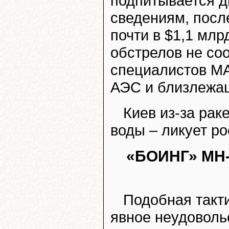
подпитывается д
сведениям, посл
почти в $1,1 млр
обстрелов не со
специалистов М
АЭС и близлежащ
Киев из-за рак
воды – ликует р
«БОИНГ» MH
Подобная такт
явное неудоволь