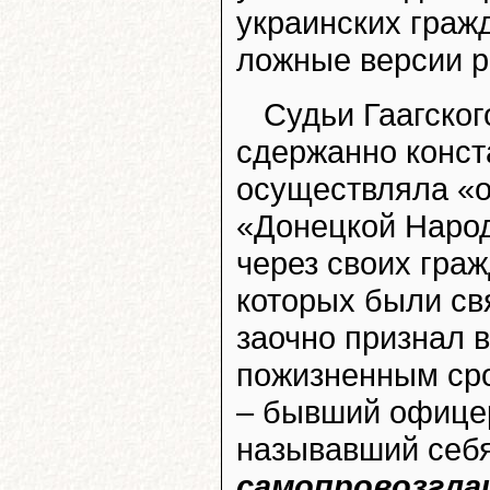
украинских граж
ложные версии р
Судьи Гаагског
сдержанно конст
осуществляла «о
«Донецкой Народ
через своих граж
которых были свя
заочно признал 
пожизненным сро
– бывший офицер
называвший себ
самопровозгла