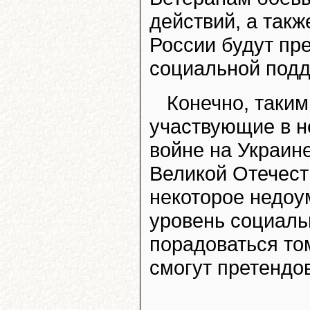
действий, а такж
России будут пр
социальной подд
Конечно, таки
участвующие в н
войне на Украин
Великой Отечест
некоторое недоу
уровень социаль
порадоваться том
смогут претендо