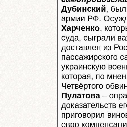
Дубинский
, был
армии РФ. Осужд
Харченко
, кото
суда, сыграли ва
доставлен из Ро
пассажирского с
украинскую воен
которая, по мнен
Четвёртого обви
Пулатова
– опра
доказательств ег
приговорил вино
евро компенсаци