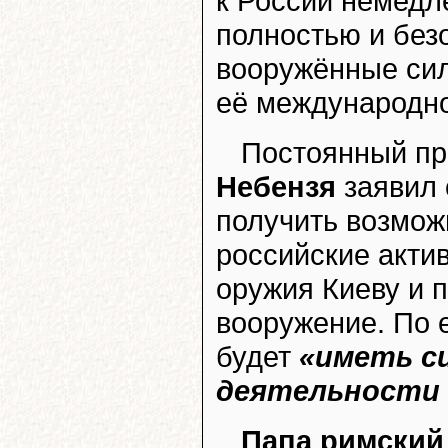
к России немедл
полностью и без
вооружённые сил
её международно
Постоянный пр
Небензя
заявил 
получить возмож
российские акти
оружия Киеву и 
вооружение. По 
будет
«иметь с
деятельности
Папа римский