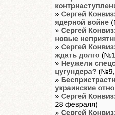
контрнаступле
»
Сергей Конвиз
ядерной войне
(
»
Сергей Конвиз
новые неприят
»
Сергей Конвиз
ждать долго
(№10
»
Неужели спецо
цугундера?
(№9,
»
Беспристрастн
украинские отн
»
Сергей Конвиз
28 февраля)
»
Сергей Конвиз