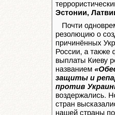
террористически
Эстонии, Латви
Почти одновр
резолюцию о соз
причинённых Укр
России, а также
выплаты Киеву р
названием
«Обе
защиты и репар
против Украи
воздержались. Н
стран высказали
нашей страны по