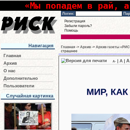
«Мы попадем в рай, а
Логин:
Пар
Регистрация
Забыли пароль?
Помощь
Навигация
Главная
->
Архив
->
Архив газеты «РИСК
страшнее
Главная
A
|
A
|
A-
Архив
О нас
Дополнительно
Пользователи
МИР, КАК
Случайная картинка