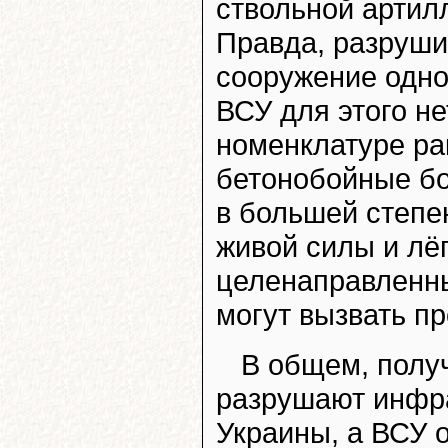
ствольной артил
Правда, разруши
сооружение одном
ВСУ для этого н
номенклатуре ра
бетонобойные б
в большей степе
живой силы и лё
целенаправленны
могут вызвать п
В общем, получ
разрушают инфра
Украины, а ВСУ 