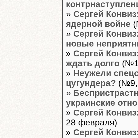
контрнаступле
»
Сергей Конвиз
ядерной войне
(
»
Сергей Конвиз
новые неприят
»
Сергей Конвиз
ждать долго
(№10
»
Неужели спецо
цугундера?
(№9,
»
Беспристрастн
украинские отн
»
Сергей Конвиз
28 февраля)
»
Сергей Конвиз