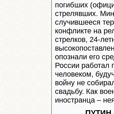
погибших (офици
стрелявших. Мин
случившееся тера
конфликте на ре
стрелков, 24-лет
высокопоставлен
опознали его сре
России работал 
человеком, буду
войну не собира
свадьбу. Как во
иностранца – не
ПУТИН