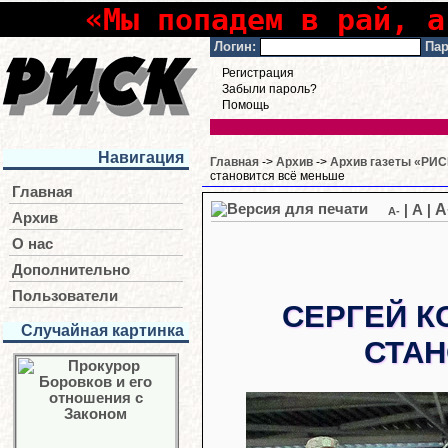
«Мы попадем в рай, а
Логин:
Пар
Регистрация
Забыли пароль?
Помощь
Навигация
Главная
->
Архив
->
Архив газеты «РИСК
становится всё меньше
Главная
A
|
A
|
A-
Архив
О нас
Дополнительно
Пользователи
СЕРГЕЙ К
Случайная картинка
СТАН