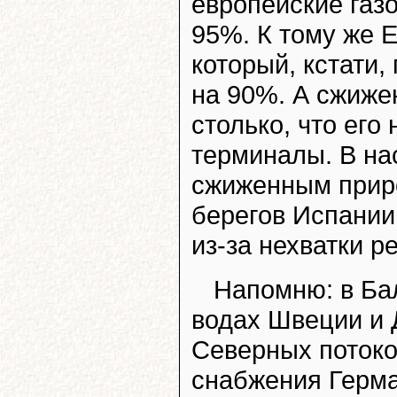
европейские газ
95%. К тому же Е
который, кстати,
на 90%. А сжижен
столько, что его
терминалы. В на
сжиженным приро
берегов Испании
из-за нехватки 
Напомню: в Ба
водах Швеции и 
Северных потоко
снабжения Герма