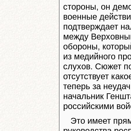
стороны, он дем
военные действия
подтверждает на
между Верховны
обороны, которы
из медийного пр
слухов. Сюжет п
отсутствует како
теперь за неудач
начальник Генш
российскими вой
Это имеет прям
руководства рес