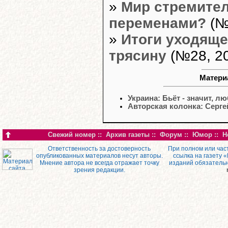
»
Мир стремител
переменами?
(№
»
Итоги уходяще
трясину
(№28, 20
Матери
Украина: Бьёт - значит, л
Авторская колонка: Серг
Свежий номер
::
Архив газеты
::
Форум
::
Юмор
::
Н
Ответственность за достоверность
При полном или час
опубликованных материалов несут авторы.
ссылка на газету 
Мнение автора не всегда отражает точку
изданий обязатель
зрения редакции.