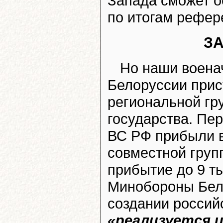
Запада сможет о
по итогам рефер
З
Но наши военач
Белоруссии прис
региональной гр
государства. П
ВС РФ прибыли 
совместной груп
прибытие до 9 ты
Минобороны Бело
создании россий
«реализуется 