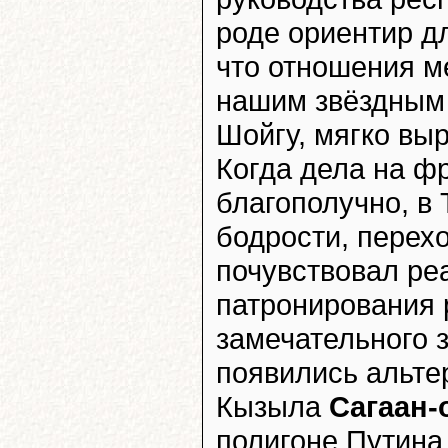
роде ориентир дл
что отношения м
нашим звёздным
Шойгу, мягко вы
Когда дела на ф
благополучно, в 
бодрости, перех
почувствовал ре
патронирования 
замечательного з
появились альт
Кызыла
Сагаан-
полигоне Путина 