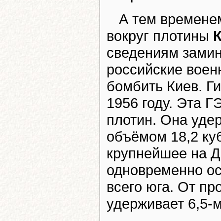
А тем времене
вокруг плотины
сведениям замин
российские воен
бомбить Киев. Г
1956 году. Эта Г
плотин. Она уде
объёмом 18,2 ку
крупнейшее на 
одновременно ос
всего юга. От п
удерживает 6,5-