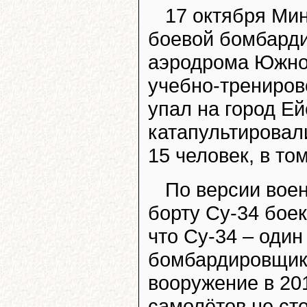
17 октября Ми
боевой бомбарди
аэродрома Южног
учебно-трениров
упал на город Ей
катапультировал
15 человек, в то
По версии воен
борту Су-34 бое
что Су-34 – оди
бомбардировщико
вооружение в 201
самолётов не ст