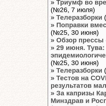
»
Триумф во вр
(№26, 7 июля)
»
Телеразборки
(
»
Поправки вмес
(№25, 30 июня)
»
Обзор прессы
»
29 июня. Тува:
эпидемиологиче
(№25, 30 июня)
»
Телеразборки
(
»
Тестов на COVI
результатов ма
»
За капризы Ка
Минздрав и Рос