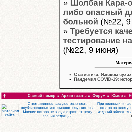
»
Шолбан Кара-о
либо опасный д
больной
(№22, 9
»
Требуется кач
тестирование н
(№22, 9 июня)
Матери
Статистика: Языком сухи
Пандемия COVID-19: исто
Свежий номер
::
Архив газеты
::
Форум
::
Юмор
::
Н
Ответственность за достоверность
При полном или час
опубликованных материалов несут авторы.
ссылка на газету 
Мнение автора не всегда отражает точку
изданий обязатель
зрения редакции.