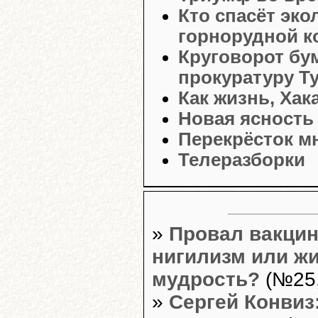
Кто спасёт эко
горнорудной к
Круговорот бум
прокуратуру Т
Как жизнь, Хак
Новая ясность
Перекрёсток м
Телеразборки
»
Провал вакцин
нигилизм или ж
мудрость?
(№25,
»
Сергей Конвиз