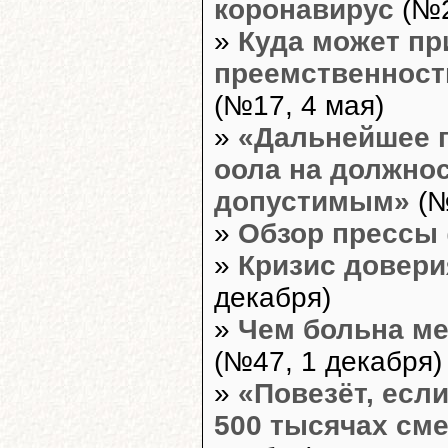
коронавирус
(№2
»
Куда может пр
преемственност
(№17, 4 мая)
»
«Дальнейшее 
оола на должнос
допустимым»
(№
»
Обзор прессы
»
Кризис довери
декабря)
»
Чем больна м
(№47, 1 декабря)
»
«Повезёт, есл
500 тысячах см