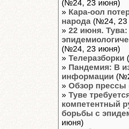
(№24, 23 июня)
»
Кара-оол поте
народа
(№24, 23
»
22 июня. Тува:
эпидемиологиче
(№24, 23 июня)
»
Телеразборки
(
»
Пандемия: В и
информации
(№2
»
Обзор прессы
»
Туве требуетс
компетентный р
борьбы с эпиде
июня)