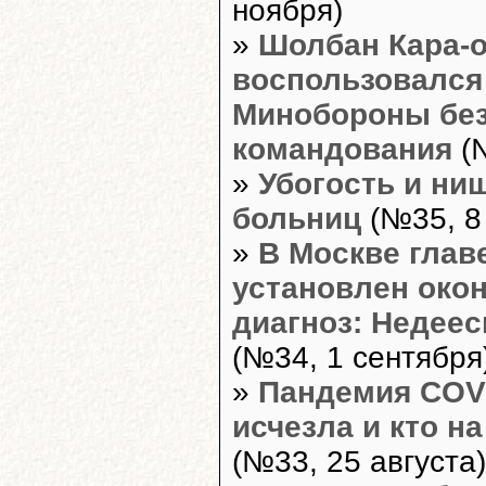
ноября)
»
Шолбан Кара-
воспользовался
Минобороны без
командования
(№
»
Убогость и ни
больниц
(№35, 8
»
В Москве глав
установлен око
диагноз: Недее
(№34, 1 сентября
»
Пандемия COVI
исчезла и кто н
(№33, 25 августа)