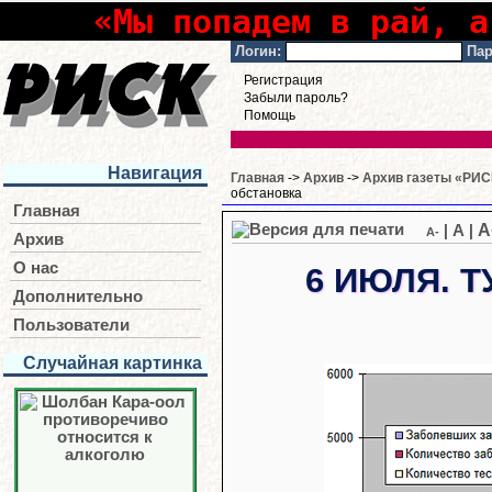
«Мы попадем в рай, а
Логин:
Пар
Регистрация
Забыли пароль?
Помощь
Навигация
Главная
->
Архив
->
Архив газеты «РИСК
обстановка
Главная
A
|
A
|
A-
Архив
О нас
6 ИЮЛЯ. 
Дополнительно
Пользователи
Случайная картинка