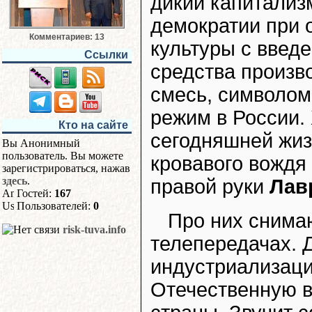
дикий капитализ
демократии при 
Комментариев: 13
культуры с введ
Ссылки
средства произв
смесь, символом
режим в России.
Кто на сайте
сегодняшней жиз
Вы Анонимный
пользователь. Вы можете
кровавого вожд
зарегистрироваться, нажав
здесь
.
правой руки
Лав
Гостей:
167
Пользователей:
0
Про них снима
risk-tuva.info
телепередачах. 
индустриализац
Отечественную в