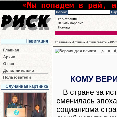
«Мы попадем в рай, а
Логин:
Пар
Регистрация
Забыли пароль?
Помощь
Навигация
Главная
->
Архив
->
Архив газеты «РИСК
Главная
A
|
A
|
A-
Архив
О нас
Дополнительно
КОМУ ВЕРИ
Пользователи
Случайная картинка
В стране за ис
сменилась эпоха
социализма стра