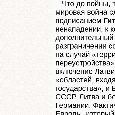
Что до войны, 
мировая война сл
подписанием
Ги
ненападении, к 
дополнительный
разграничении с
на случай «терр
переустройства»
включение Латви
«областей, вход
государства», и
СССР. Литва и б
Германии. Факти
Европы, который