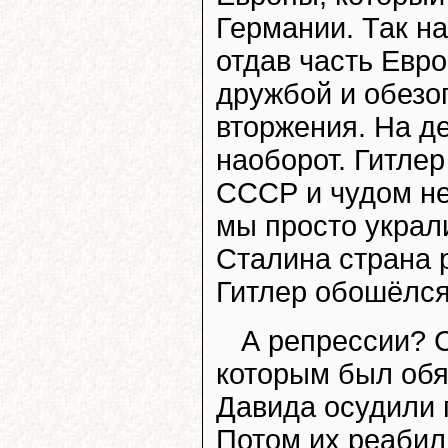
Германии. Так на
отдав часть Евро
дружбой и обезо
вторжения. На д
наоборот. Гитлер
СССР и чудом н
мы просто украл
Сталина страна 
Гитлер обошёлс
А репрессии? 
которым был обяз
Давида осудили 
Потом их реабил