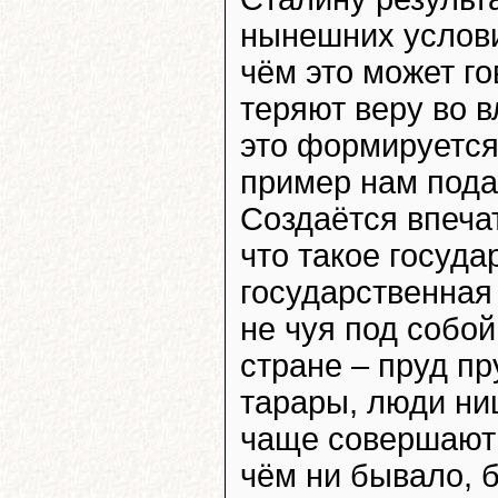
нынешних услови
чём это может г
теряют веру во в
это формируется
пример нам под
Создаётся впеча
что такое госуда
государственная 
не чуя под собой
стране – пруд пр
тарары, люди ни
чаще совершают п
чём ни бывало, б