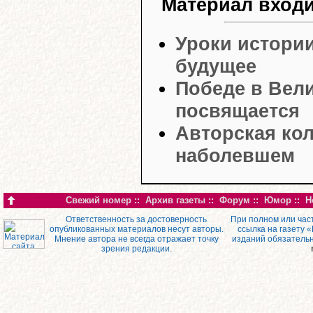
Материал входи
Уроки истории
будущее
Победе в Вел
посвящается
Авторская кол
наболевшем
Свежий номер
::
Архив газеты
::
Форум
::
Юмор
::
Н
Ответственность за достоверность
При полном или час
опубликованных материалов несут авторы.
ссылка на газету 
Мнение автора не всегда отражает точку
изданий обязатель
зрения редакции.