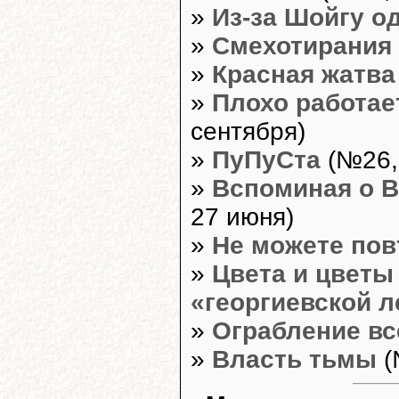
»
Из-за Шойгу о
»
Смехотирания
»
Красная жатва
»
Плохо работае
сентября)
»
ПуПуСта
(№26,
»
Вспоминая о В
27 июня)
»
Не можете пов
»
Цвета и цветы
«георгиевской л
»
Ограбление вс
»
Власть тьмы
(