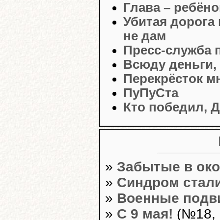
Глава – ребёно
Убитая дорога 
не дам
Пресс-служба 
Всюду деньги, 
Перекрёсток м
ПуПуСта
Кто победил, 
»
Забытые в ок
»
Синдром стал
»
Военные подв
»
С 9 мая!
(№18, 