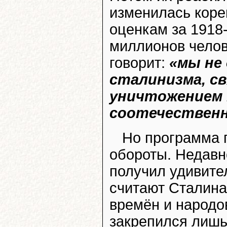
изменилась кор
оценкам за 1918-
миллионов челове
говорит:
«мы не
сталинизма, св
уничтожением 
соотечествен
Но программа 
обороты. Недавн
получил удивите
считают Сталин
времён и народов
закрепился лишь