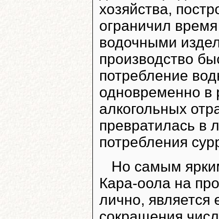
хозяйства, пост
ограничил время
водочными издел
производство бы
потребление водк
одновременно в 
алкогольных отра
превратилась в 
потребления сурр
Но самым ярки
Кара-оола на пр
лично, является 
сокращения числ