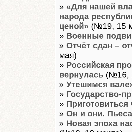
»
«Для нашей вла
народа республи
ценой»
(№19, 15 
»
Военные подви
»
Отчёт сдан – о
мая)
»
Российская про
вернулась
(№16, 
»
Утешимся вале
»
Государство-пр
»
Приготовиться
»
Он и они. Пьеса
»
Новая эпоха на