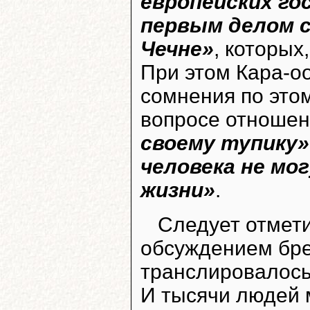
европейских го
первым делом с
Чечне»
, которых
При этом Кара-оо
сомнения по этом
вопросе отношен
своему тупику»
человека не мо
жизни»
.
Следует отмети
обсуждением бр
транслировалось
И тысячи людей 