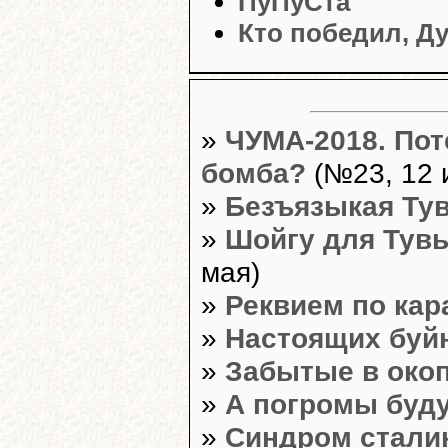
ПуПуСта
Кто победил, Д
»
ЧУМА-2018. Пот
бомба?
(№23, 12 
»
Безъязыкая Ту
»
Шойгу для Тувы
мая)
»
Реквием по кар
»
Настоящих буй
»
Забытые в око
»
А погромы буд
»
Синдром стали