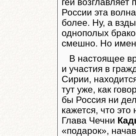
гей возглавляет 
России эта волна
более. Ну, а взды
однополых брако
смешно. Но именн
В настоящее вр
и участия в граж
Сирии, находится
тут уже, как гово
бы Россия ни де
кажется, что это
Глава Чечни
Кад
«подарок», начав