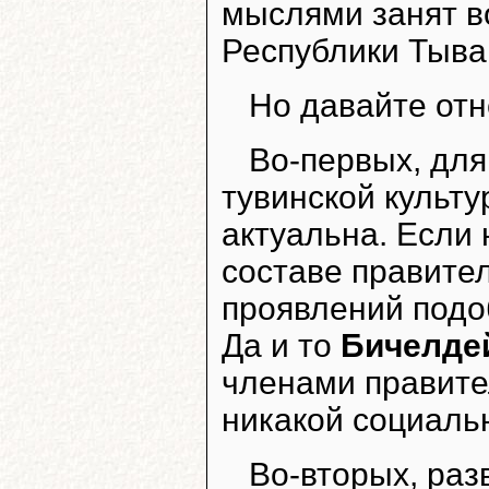
мыслями занят в
Республики Тыва
Но давайте отн
Во-первых, для
тувинской культ
актуальна. Если 
составе правите
проявлений подо
Да и то
Бичелдей
членами правител
никакой социаль
Во-вторых, раз