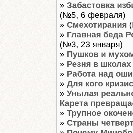
»
Забастовка изб
(№5, 6 февраля)
»
Смехотирания
(
»
Главная беда Р
(№3, 23 января)
»
Пушков и мухо
»
Резня в школах
»
Работа над ош
»
Для кого кризи
»
Унылая реальн
Карета превраща
»
Трупное окоче
»
Страны четвер
»
Почему Минобо