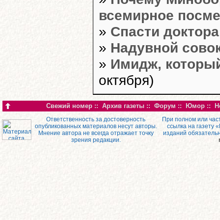
всемирное посм
»
Спасти доктора
»
Надувной совок
»
Имидж, которы
октября)
Свежий номер
::
Архив газеты
::
Форум
::
Юмор
::
Н
Ответственность за достоверность
При полном или час
опубликованных материалов несут авторы.
ссылка на газету 
Мнение автора не всегда отражает точку
изданий обязатель
зрения редакции.