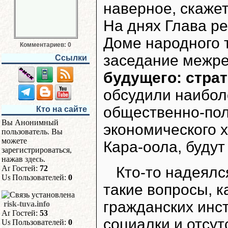
наверное, скажет
На днях Глава р
Доме народного 
Комментариев: 0
заседание межр
Ссылки
будущего: стра
обсудили наибол
общественно-пол
Кто на сайте
Вы Анонимный
экономического 
пользователь. Вы
можете
Кара-оола, будут
зарегистрироваться,
нажав
здесь
.
Кто-то надеялс
Гостей:
72
Пользователей:
0
такие вопросы, к
гражданских инс
risk-tuva.info
Гостей:
53
социалки и отсут
Пользователей:
0