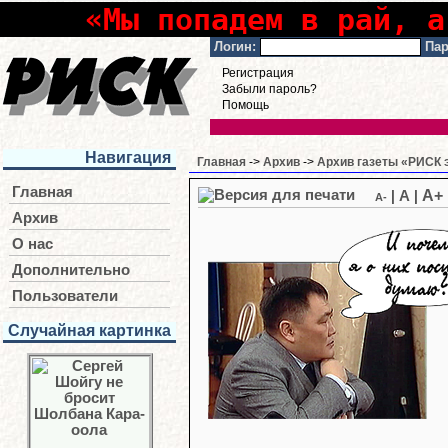
«Мы попадем в рай, а
Логин:
Пар
Регистрация
Забыли пароль?
Помощь
Навигация
Главная
->
Архив
->
Архив газеты «РИСК э
Главная
A+
|
A
|
A-
Архив
О нас
Дополнительно
Пользователи
Случайная картинка