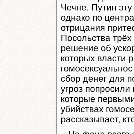
Чечне. Путин эту
однако по центр
отрицания притес
Посольства трёх
решение об уско
которых власти р
гомосексуальност
сбор денег для 
угроз попросили
которые первыми
убийствах гомос
рассказывает, кт