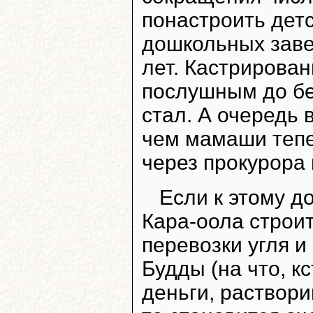
понастроить дет
дошкольных заве
лет. Кастрирова
послушным до бе
стал. А очередь 
чем мамаши тепе
через прокурора 
Если к этому 
Кара-оола строи
перевозки угля 
Будды (на что, к
деньги, раствори