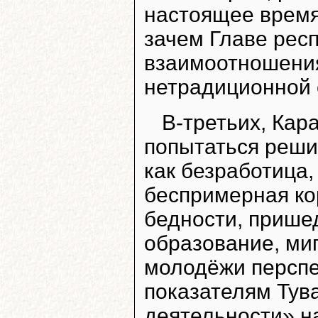
настоящее время 
зачем Главе рес
взаимоотношения
нетрадиционной 
В-третьих, Кар
попытаться реши
как безработица,
беспримерная ко
бедности, прише
образование, миг
молодёжи перспе
показателям Тува
деятельности» н