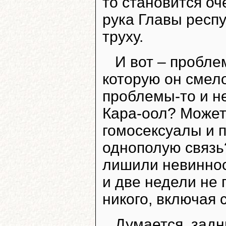
то становится оч
рука Главы респ
труху.
И вот – пробле
которую он смело
проблемы-то и не
Кара-оол? Может
гомосексуалы и 
однополую связь?
лишили невинност
и две недели не
никого, включая 
Думается, задн