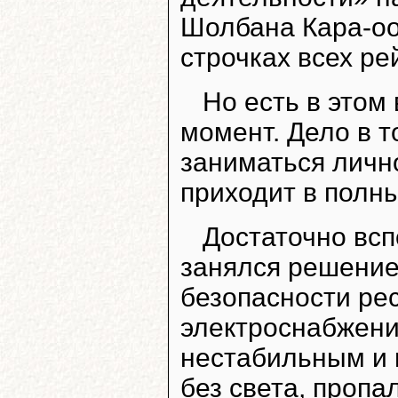
Шолбана Кара-оо
строчках всех ре
Но есть в это
момент. Дело в т
заниматься личн
приходит в полны
Достаточно вспо
занялся решение
безопасности рес
электроснабжени
нестабильным и 
без света, пропа