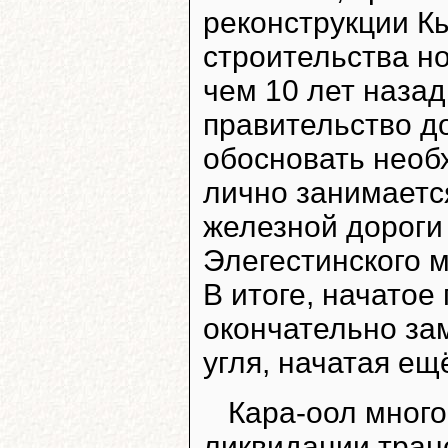
реконструкции К
строительства н
чем 10 лет назад
правительство д
обосновать необ
лично занимаетс
железной дороги 
Элегестинского 
В итоге, начатое
окончательно за
угля, начатая е
Кара-оол много
ликвидации тран