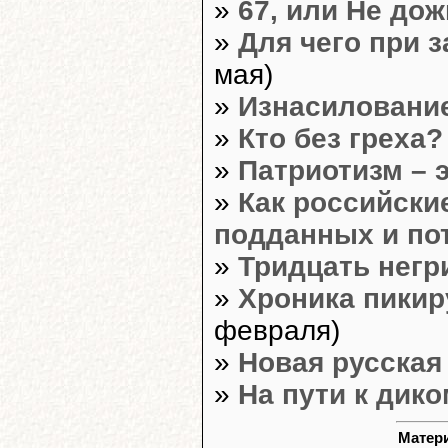
»
67, или Не до
»
Для чего при з
мая)
»
Изнасиловани
»
Кто без греха?
»
Патриотизм – 
»
Как российски
подданных и по
»
Тридцать негр
»
Хроника пикир
февраля)
»
Новая русская
»
На пути к дик
Матери