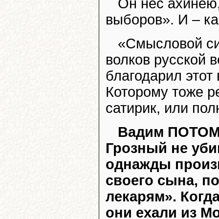
Он нёс ахинею
выборов». И – ка
«Смысловой си
волков русской в
благодарил этот
Которому тоже р
сатирик, или пол
Вадим ПОТОМС
Грозный не уби
однажды произн
своего сына, по
лекарям». Когда
они ехали из М