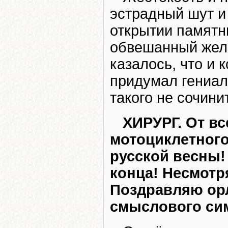
эстрадный шут и
открытии памятн
обвешанный жел
казалось, что и 
придумал гениал
такого не сочинит
ХИРУРГ. От вс
мотоциклетного
русской весны! 
конца! Несмотря
Поздравляю орл
смыслового сим