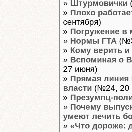
»
Штурмовички
(
»
Плохо работае
сентября)
»
Погружение в 
»
Нормы ГТА
(№3
»
Кому верить и
»
Вспоминая о В
27 июня)
»
Прямая линия 
власти
(№24, 20 
»
Презумпц-пол
»
Почему выпуск
умеют лечить б
»
«Что дороже: 