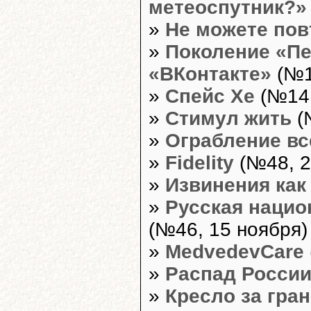
метеоспутник?»
»
Не можете пов
»
Поколение «Пе
«ВКонтакте»
(№1
»
Спейс Хе
(№14,
»
Стимул жить
(
»
Ограбление вс
»
Fidelity
(№48, 2
»
Извинения как
»
Русская нацио
(№46, 15 ноября)
»
MedvedevCare
»
Распад Росси
»
Кресло за гра