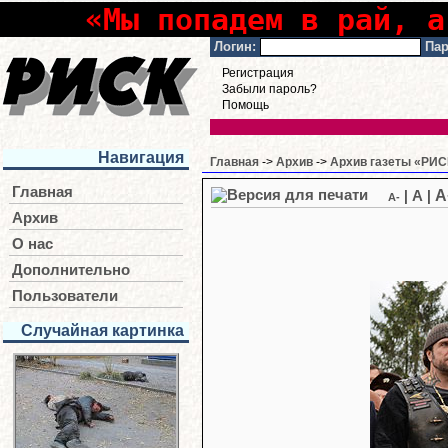
«Мы попадем в рай, а
Логин:
Пар
Регистрация
Забыли пароль?
Помощь
Навигация
Главная
->
Архив
->
Архив газеты «РИСК
Главная
A
|
A
|
A-
Архив
О нас
Дополнительно
Пользователи
Случайная картинка