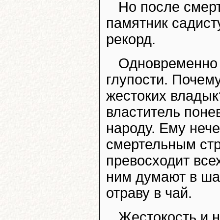
Но после смерт
памятник садисту
рекорд.
Одновременно 
глупости. Почем
жестоких владык
властитель поне
народу. Ему нече
смертельным стр
превосходит всех
ним думают в шах
отраву в чай.
Жестокость и н