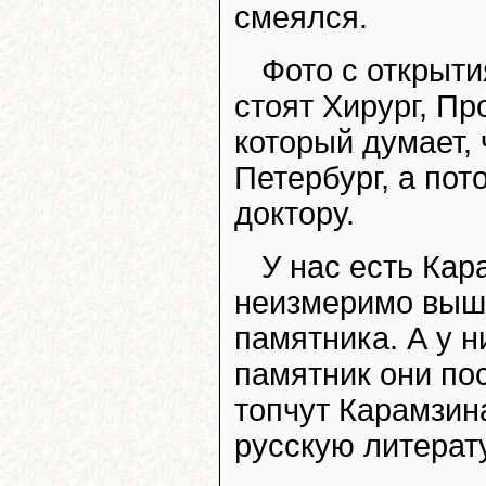
смеялся.
Фото с открыт
стоят Хирург, Пр
который думает, 
Петербург, а пот
доктору.
У нас есть Кар
неизмеримо выше
памятника. А у н
памятник они пос
топчут Карамзина
русскую литерату