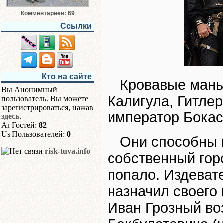
Комментариев: 69
Ссылки
Кто на сайте
Кровавые манья
Вы Анонимный
Калигула, Гитле
пользователь. Вы можете
зарегистрироваться, нажав
император Бокас
здесь
.
Гостей:
82
Пользователей:
0
Они способны н
risk-tuva.info
собственный гор
попало. Издеват
назначил своего
Иван Грозный воз