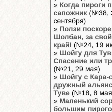
»
Когда пироги п
сапожник
(№38, 
сентября)
»
Ползи поскоре
Шолбан, за сво
край!
(№24, 19 и
»
Шойгу для Тув
Спасение или т
(№21, 29 мая)
»
Шойгу с Кара-
дружный альянс
Туве
(№18, 8 мая
»
Маленький сор
большим пирог