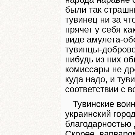
были так страшн
тувинец ни за чт
прячет у себя ка
виде амулета-обе
тувинцы-доброво
нибудь из них об
комиссары не др
куда надо, и ту
соответствии с 
Тувинские вои
украинский горо
благодарностью д
Скорее, варваро