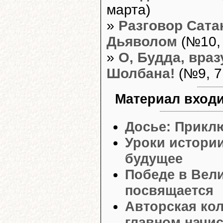
марта)
»
Разговор Сата
Дьяволом
(№10, 
»
О, Будда, вра
Шолбана!
(№9, 7
Материал входи
Досье: Прикл
Уроки истории
будущее
Победе в Вел
посвящается
Авторская кол
главном начис