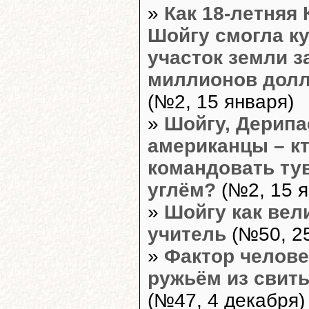
»
Как 18-летняя 
Шойгу смогла к
участок земли з
миллионов дол
(№2, 15 января)
»
Шойгу, Дерипа
американцы – кт
командовать ту
углём?
(№2, 15 я
»
Шойгу как вел
учитель
(№50, 25
»
Фактор челове
ружьём из свит
(№47, 4 декабря)