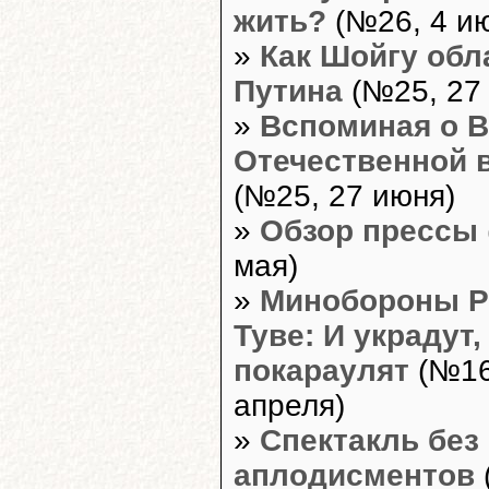
жить?
(№26, 4 и
»
Как Шойгу об
Путина
(№25, 27
»
Вспоминая о 
Отечественной 
(№25, 27 июня)
»
Обзор прессы
мая)
»
Минобороны Р
Туве: И украдут,
покараулят
(№16
апреля)
»
Спектакль без
аплодисментов