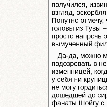
получился, извин
взгляд, оскорбл
Попутно отмечу,
головы из Тувы 
просто напрочь о
вымученный фил
Да-да, можно м
подозревать в н
изменницей, когд
у себя ни крупиц
не могу гордитьс
дошедшей до сир
фанаты Шойгу с п