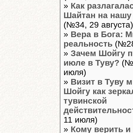
»
Как разлагала
Шайтан на нашу
(№34, 29 августа)
»
Вера в Бога: 
реальность
(№28
»
Зачем Шойгу п
июле в Туву?
(№
июля)
»
Визит в Туву 
Шойгу как зерка
тувинской
действительнос
11 июля)
»
Кому верить и