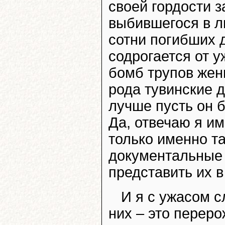
своей гордости з
выбившегося в л
сотни погибших 
содрогается от 
бомб трупов жен
рода тувинские д
лучше пусть он б
Да, отвечаю я им
только именно та
документальные 
представить их 
И я с ужасом с
них – это переро