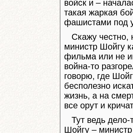
войск и – начал
такая жаркая бой
фашистами под у
Скажу честно, 
министр Шойгу к
фильма или не и
война-то разгор
говорю, где Шойг
бесполезно искат
жизнь, а на смер
все орут и крича
Тут ведь дело-т
Шойгу – министр 