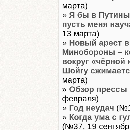
марта)
»
Я бы в Путины
пусть меня науч
13 марта)
»
Новый арест в
Минобороны – к
вокруг «чёрной 
Шойгу сжимаетс
марта)
»
Обзор прессы
февраля)
»
Год неудач
(№1
»
Когда ума с гу
(№37, 19 сентябр