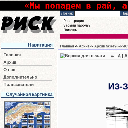
«Мы попадем в рай, а
Логин:
Пар
Регистрация
Забыли пароль?
Помощь
Навигация
Главная
->
Архив
->
Архив газеты «РИСК
Главная
A
|
A
|
A-
Архив
О нас
Дополнительно
ИЗ-
Пользователи
Случайная картинка