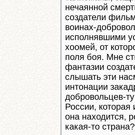
нечаянной смерти
создатели фильм
воинах-добровол
исполнявшими у
хоомей, от кото
поля боя. Мне с
фантазии создат
слышать эти на
интонации закад
добровольцев-ту
России, которая и
она находится, р
какая-то страна?