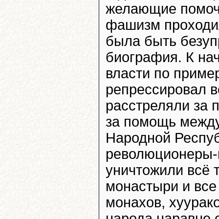
желающие помоч
фашизм проходил
была быть безуп
биография. К на
власти по приме
репрессировал в
расстреляли за 
за помощь межд
Народной Респуб
революционеры-
уничтожили всё 
монастыри и все
монахов, хуурак
народа наравне 