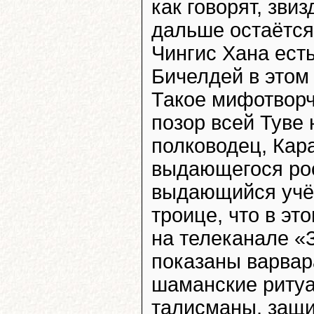
как говорят, зви
дальше остаётся 
Чингис Хана есть
Бичелдей в этом 
Такое мифотворч
позор всей Туве
полководец, Кар
выдающегося рос
выдающийся учё
троице, что в э
на телеканале «
показаны варвар
шаманские ритуа
талисманы, защи