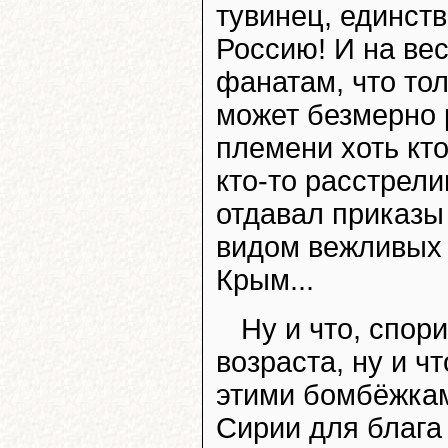
тувинец, единст
Россию! И на вес
фанатам, что то
может безмерно р
племени хоть кто
кто-то расстрели
отдавал приказы
видом вежливых 
Крым...
Ну и что, спор
возраста, ну и ч
этими бомбёжкам
Сирии для блага