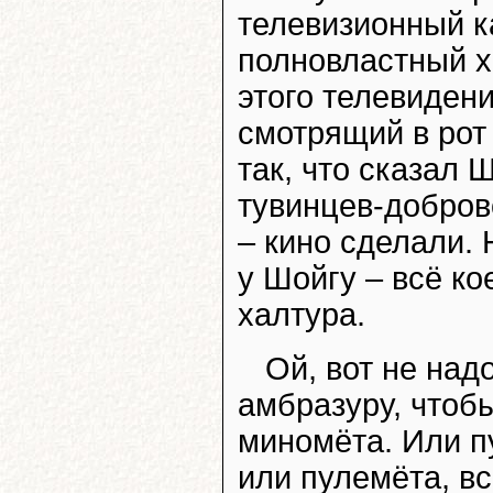
телевизионный ка
полновластный х
этого телевиден
смотрящий в рот 
так, что сказал 
тувинцев-добров
– кино сделали. 
у Шойгу – всё кое
халтура.
Ой, вот не над
амбразуру, чтоб
миномёта. Или п
или пулемёта, вс