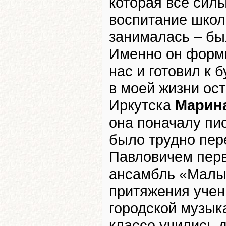
которая все сил
воспитание школ
занималась – бы
Именно он форм
нас и готовил к 
в моей жизни ос
Иркутска
Марин
она поначалу пи
было трудно пер
Павловичем пер
ансамбль «Малыш
притяжения учен
городской музык
классе учились 