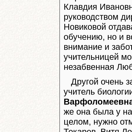
Клавдия Ивановн
руководством ди
Новиковой отдав
обучению, но и 
внимание и забо
учительницей мое
незабвенная Лю
Другой очень 
учитель биологи
Варфоломеевн
же она была у н
целом, нужно отм
Токарев, Витя Л