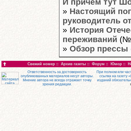
И причём тут Ш
»
Настоящий поп
руководитель от
»
История Отече
переживаний
(№1
»
Обзор прессы
Свежий номер
::
Архив газеты
::
Форум
::
Юмор
::
Н
Ответственность за достоверность
При полном или час
опубликованных материалов несут авторы.
ссылка на газету 
Мнение автора не всегда отражает точку
изданий обязатель
зрения редакции.