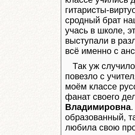
гитаристы-вирту
сродный брат на
учась в школе, э
выступали в раз
всё именно с а
Так уж случило
повезло с учител
моём классе рус
фанат своего де
Владимировна
образованный, т
любила свою про