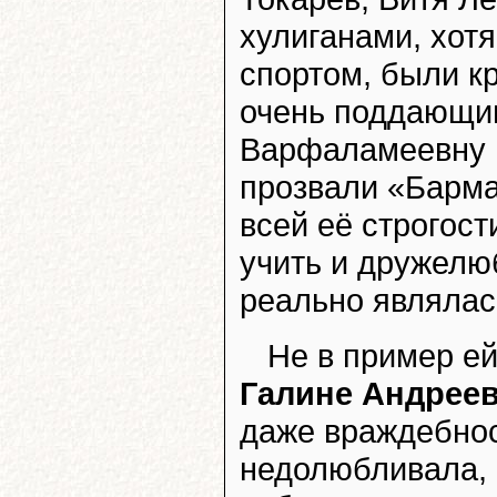
хулиганами, хот
спортом, были к
очень поддающи
Варфаламеевну м
прозвали «Барма
всей её строгос
учить и дружелю
реально являлас
Не в пример е
Галине Андрее
даже враждебнос
недолюбливала, 