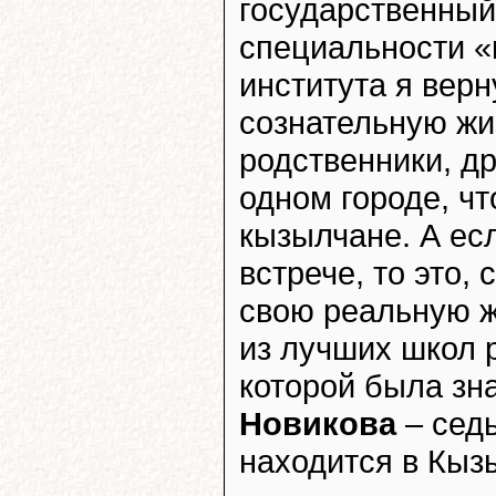
государственный
специальности «
института я вер
сознательную жи
родственники, др
одном городе, чт
кызылчане. А есл
встрече, то это,
свою реальную ж
из лучших школ 
которой была з
Новикова
– седь
находится в Кыз