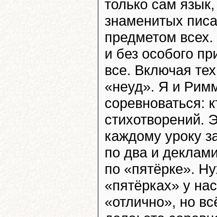
только сам язык,
знаменитых писа
предметом всех. 
и без особого пр
все. Включая тех
«неуд». Я и Римм
соревноваться: 
стихотворений. Э
каждому уроку з
по два и деклам
по «пятёрке». Ну
«пятёрках» у нас
«отлично», но в