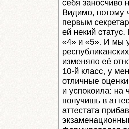
себя заносчиво н
Видимо, потому 
первым секрета
ей некий статус.
«4» и «5». И мы
республиканских
изменяло её отн
10-й класс, у м
отличные оценки
и успокоила: на 
получишь в аттес
аттестата приба
экзаменационным