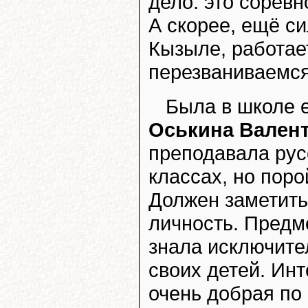
дело: это сорев
А скорее, ещё с
Кызыле, работае
перезваниваемся
Была в школе е
Оськина Вален
преподавала рус
классах, но поро
Должен заметить
личность. Предм
знала исключите
своих детей. Инт
очень добрая по