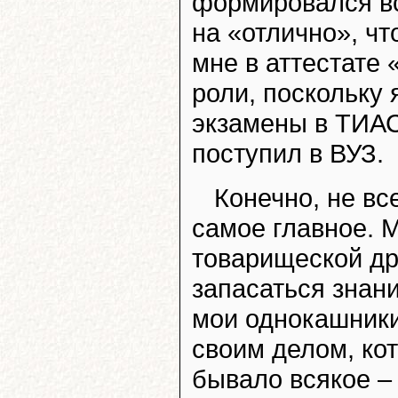
формировался вс
на «отлично», ч
мне в аттестате 
роли, поскольку
экзамены в ТИА
поступил в ВУЗ.
Конечно, не вс
самое главное. 
товарищеской др
запасаться знан
мои однокашники
своим делом, ко
бывало всякое – 