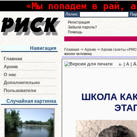
«Мы попадем в рай, а
Логин:
Пар
Регистрация
Забыли пароль?
Помощь
Навигация
Главная
->
Архив
->
Архив газеты «РИСК
жизни человека
Главная
A
|
A
|
A-
Архив
О нас
Дополнительно
Пользователи
ШКОЛА КА
Случайная картинка
ЭТА