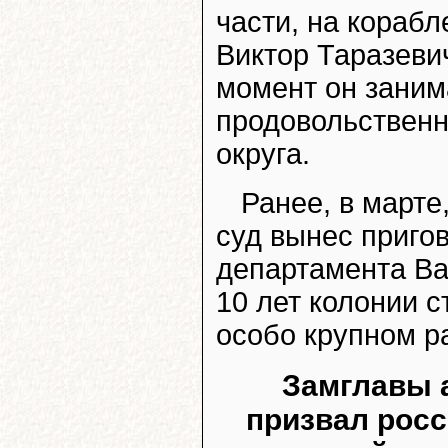
части, на корабл
Виктор Таразевич
момент он заним
продовольственн
округа.
Ранее, в март
суд вынес приго
департамента В
10 лет колонии с
особо крупном р
Замглавы 
призвал росс