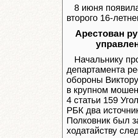
8 июня появил
второго 16-летне
Арестован р
управле
Начальнику пр
департамента ре
обороны Виктору
в крупном мошен
4 статьи 159 Уго
РБК два источни
Полковник был з
ходатайству сле