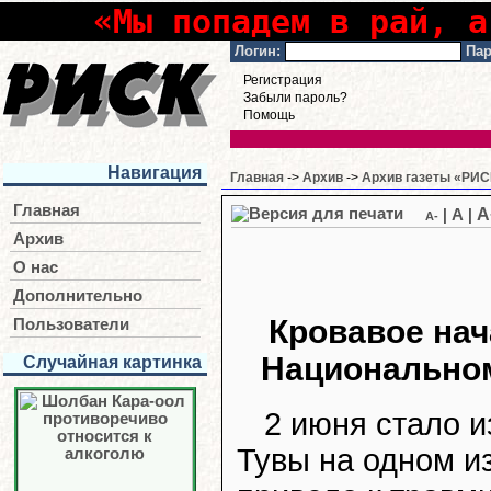
«Мы попадем в рай, а
Логин:
Пар
Регистрация
Забыли пароль?
Помощь
Навигация
Главная
->
Архив
->
Архив газеты «РИСК
Главная
A
|
A
|
A-
Архив
О нас
Дополнительно
Кровавое нач
Пользователи
Национальном
Случайная картинка
2 июня стало и
Тувы на одном и