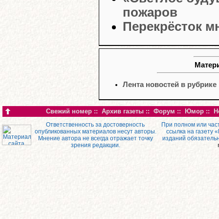
пожаров
Перекрёсток м
Матери
Лента новостей в рубрике
Свежий номер
::
Архив газеты
::
Форум
::
Юмор
::
Н
Ответственность за достоверность
При полном или час
опубликованных материалов несут авторы.
ссылка на газету 
Мнение автора не всегда отражает точку
изданий обязатель
зрения редакции.