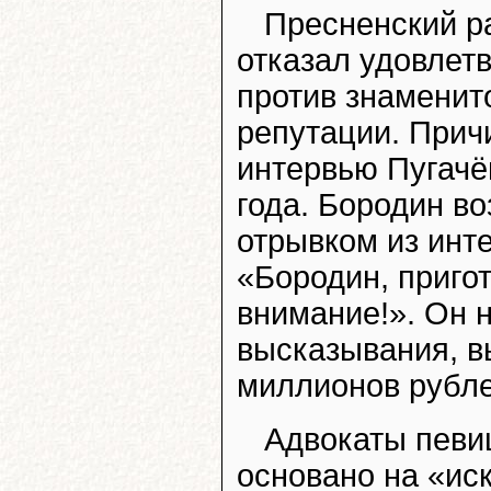
Пресненский р
отказал удовлет
против знаменит
репутации. Прич
интервью Пугачё
года. Бородин в
отрывком из инте
«Бородин, пригот
внимание!». Он 
высказывания, в
миллионов рубле
Адвокаты певи
основано на «ис