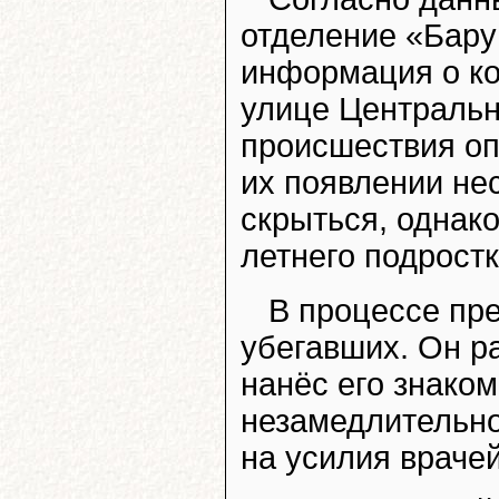
отделение «Бару
информация о ко
улице Центральн
происшествия оп
их появлении не
скрыться, однак
летнего подрост
В процессе пр
убегавших. Он р
нанёс его знако
незамедлительно
на усилия врачей