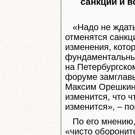
санкций и в
«Надо не ждать
отменятся санкци
изменения, котор
фундаментальный
на Петербургск
форуме замглав
Максим Орешкин.
изменится, что ч
изменится», – по
По его мнению,
«чисто оборонит