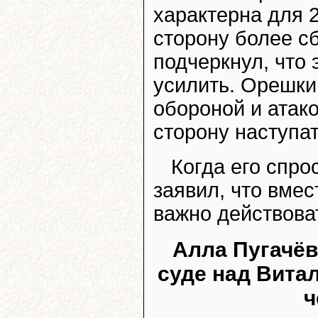
характерна для 2
сторону более с
подчеркнул, что
усилить. Орешки
обороной и атак
сторону наступа
Когда его спро
заявил, что вме
важно действова
Алла Пугачёв
суде над Вита
ч