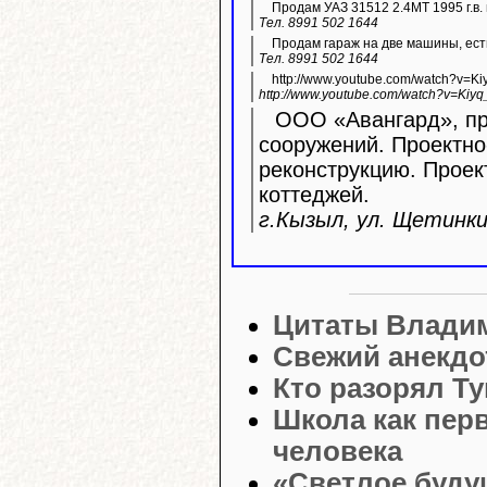
Продам УАЗ 31512 2.4МТ 1995 г.в. 
Тел. 8991 502 1644
Продам гараж на две машины, ест
Тел. 8991 502 1644
http://www.youtube.com/watch?v=K
http://www.youtube.com/watch?v=Kiyq
ООО «Авангард», про
сооружений. Проектно
реконструкцию. Прое
коттеджей.
г.Кызыл, ул. Щетинкин
Цитаты Влади
Свежий анекдо
Кто разорял Ту
Школа как пер
человека
«Светлое буду