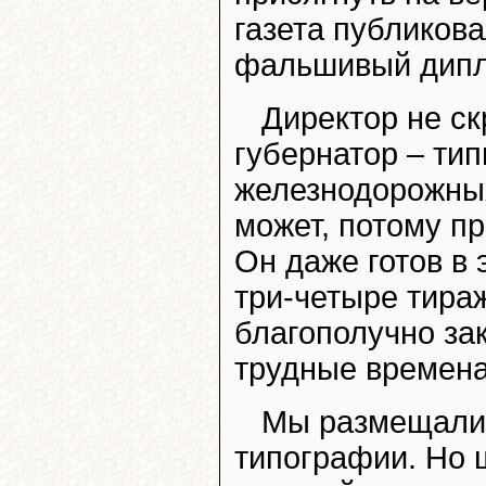
газета публикова
фальшивый дипл
Директор не ск
губернатор – ти
железнодорожных
может, потому п
Он даже готов в
три-четыре тира
благополучно зак
трудные времена
Мы размещали з
типографии. Но 