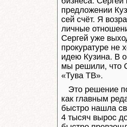
бизнеса. Сергей
предложении Куз
сей счёт. Я возр
личные отношени
Сергей уже выхо
прокуратуре не 
идею Кузина. В 
мы решили, что 
«Тува ТВ».
Это решение по
как главным реда
быстро нашла св
4 тысяч вырос до
быстро превзошл