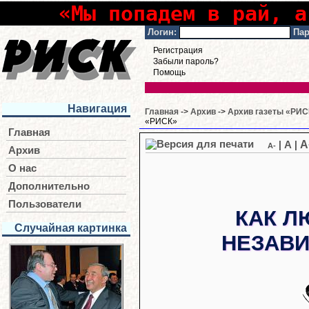
«Мы попадем в рай, а
Логин:
Пар
Регистрация
Забыли пароль?
Помощь
Навигация
Главная
->
Архив
->
Архив газеты «РИСК
«РИСК»
Главная
A
|
A
|
A-
Архив
О нас
Дополнительно
Пользователи
КАК Л
Случайная картинка
НЕЗАВИ