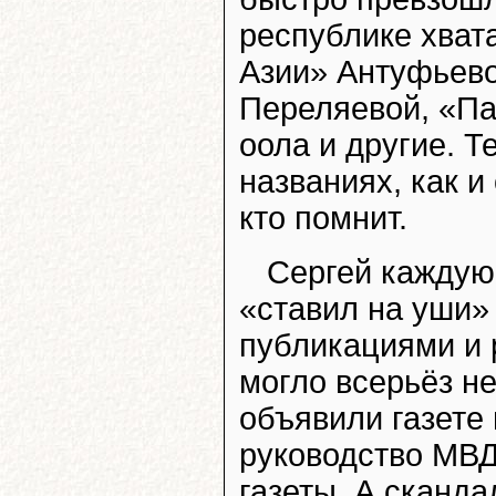
республике хват
Азии» Антуфьево
Переляевой, «Па
оола и другие. Т
названиях, как и
кто помнит.
Сергей каждую
«ставил на уши»
публикациями и 
могло всерьёз не
объявили газете 
руководство МВД
газеты. А сканд