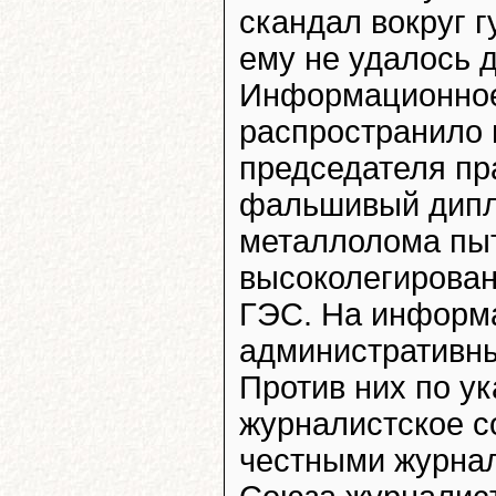
скандал вокруг 
ему не удалось 
Информационное
распространило 
председателя пр
фальшивый дипло
металлолома пыт
высоколегирова
ГЭС. На информа
административны
Против них по у
журналистское с
честными журнал