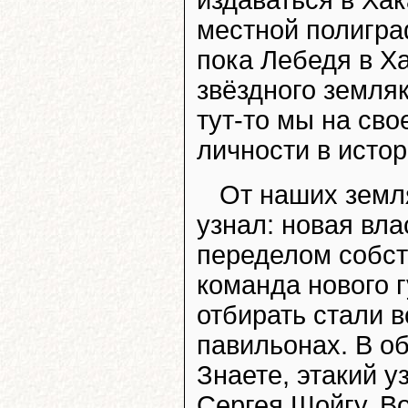
местной полигра
пока Лебедя в Х
звёздного земля
тут-то мы на сво
личности в истор
От наших земл
узнал: новая вла
переделом собст
команда нового 
отбирать стали в
павильонах. В об
Знаете, этакий 
Сергея Шойгу. В