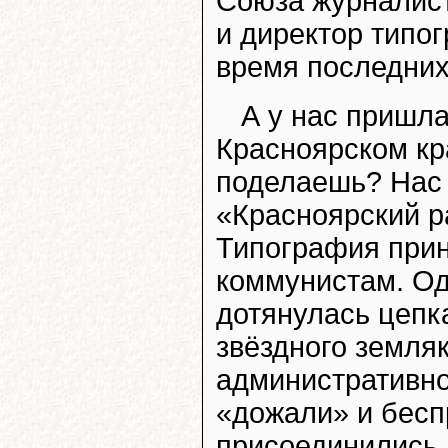
Союза журналист
и директор типо
время последних
А у нас пришла
Красноярском кра
поделаешь? Нас 
«Красноярский р
Типография при
коммунистам. Од
дотянулась цепк
звёздного земля
административно
«дожали» и бес
присоединились 