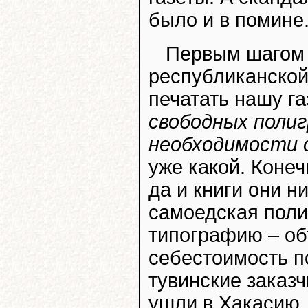
было и в помине
Первым шагом 
республиканской
печатать нашу г
свободных поли
необходимости с
уже какой. Коне
да и книги они н
самоедская поли
типографию – об
себестоимость п
тувинские заказ
ушли в Хакасию.