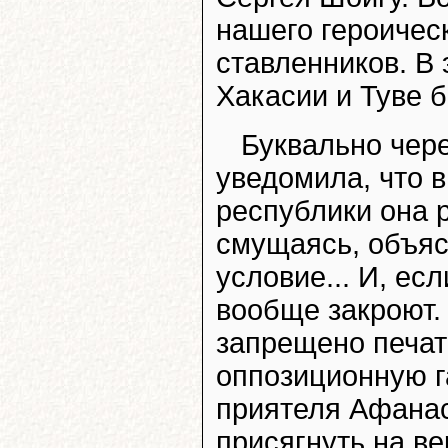
нашего героическ
ставленников. В 
Хакасии и Туве б
Буквально чер
уведомила, что 
республики она р
смущаясь, объяс
условие... И, ес
вообще закроют.
запрещено печат
оппозиционную г
приятеля Афанас
присягнуть на ве