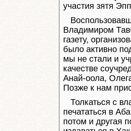
участия зятя Эп
Воспользовавши
Владимиром Тавб
газету, организо
было активно по
мы не стали и уч
качестве соучре
Анай-оола, Олег
Позже к нам при
Толкаться с вл
печататься в Аба
потом и другая 
издаваться в Ха