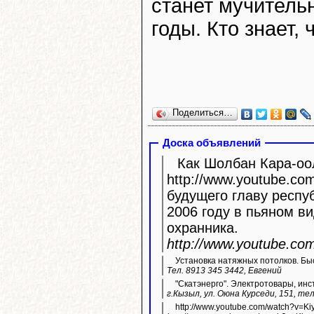
станет мучитель
годы. Кто знает,
Поделиться…
Доска объявлений
Как Шолбан Кара-оол
http://www.youtube.com/watc
будущего главу респу
2006 году в пьяном ви
охранника.
http://www.youtube.c
Установка натяжных потолков. Быс
Тел. 8913 345 3442, Евгений
"Скатэнерго". Электротовары, инс
г.Кызыл, ул. Оюна Курседи, 151, тел
http://www.youtube.com/watch?v=K