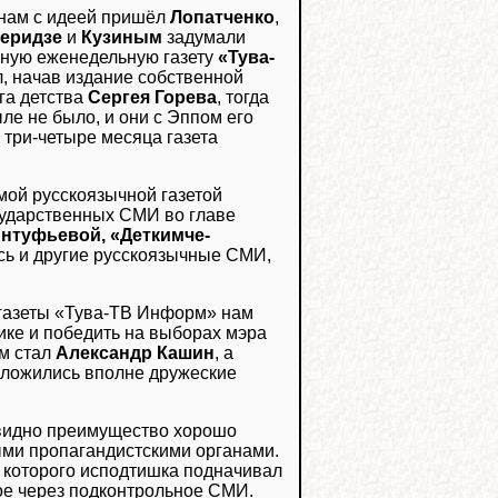
к нам с идеей пришёл
Лопатченко
,
беридзе
и
Кузиным
задумали
ную еженедельную газету
«Тува-
л, начав издание собственной
уга детства
Сергея Горева
, тогда
ле не было, и они с Эппом его
 три-четыре месяца газета
мой русскоязычной газетой
осударственных СМИ во главе
нтуфьевой, «Деткимче-
сь и другие русскоязычные СМИ,
 газеты «Тува-ТВ Информ» нам
ке и победить на выборах мэра
ом стал
Александр Кашин
, а
 сложились вполне дружеские
евидно преимущество хорошо
ми пропагандистскими органами.
, которого исподтишка подначивал
ое через подконтрольное СМИ.