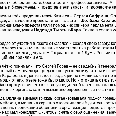
мости, объективности, боевитости и профессионализма. А п
ыть и бизнесмены, и представители власти, и творческие л
асили трёх представителей бизнеса –
Сергея Сафрина, Ол
дзе
, а в качестве представителя власти –
Шолбана Кара-о
х официально представляли помощник спикера парламента
ная телеведущая
Надежда Тыртык-Кара
. Также в состав 
ридзе от участия в газете отказался и создал свою газету, 
-то через год изъявил желание участвовать в работе газеты
ремени являлся депутатом Государственной Думы России о
ций мы приняли и его.
е чётко понимали, что Сергей Горев – не свадебный генера
оторый сам реализует редакционную политику газеты и отвеч
 Кара-оола, в деятельность редакции не вмешивался и не п
омощи от них газете тоже было мало. Но и отрицать открыт
Одно присутствие его в числе учредителей газеты «гасило»
твенных органах, хотя и вызывало определённый негатив в 
нда
Орлана Тинмея
трижды организовывала поджог помеще
мейская, а милиция скрытно отслеживала её деятельность к
 в целях провокации обвинили в организации поджогов про
 нас был конфликт. Он, чтобы снять с себя обвинения, вын