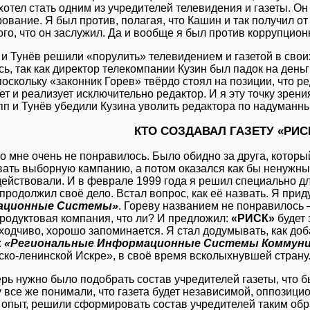
отел стать одним из учредителей телевидения и газеты. Он
ование. Я был против, полагая, что Кашин и так получил о
ого, что он заслужил. Да и вообще я был против коррупцио
 и Тунёв решили «порулить» телевидением и газетой в свои
ь, так как директор телекомпании Кузин был падок на деньги
оскольку «законник Горев» твёрдо стоял на позиции, что р
т и реализует исключительно редактор. И я эту точку зрен
пп и Тунёв убедили Кузина уволить редактора по надуманн
КТО СОЗДАВАЛ ГАЗЕТУ «РИС
о мне очень не понравилось. Было обидно за друга, который
вать выборную кампанию, а потом оказался как бы ненужн
действовали. И в феврале 1999 года я решил специально дл
продолжил своё дело. Встал вопрос, как её назвать. Я при
ационные Системы»
. Гореву названием не понравилось 
продуктовая компания, что ли? И предложил:
«РИСК»
будет 
ходчиво, хорошо запоминается. Я стал додумывать, как доб
:
«Региональные Информационные Системы Коммуни
ско-ленинской Искре», в своё время всколыхнувшей страну
ерь нужно было подобрать состав учредителей газеты, что б
 все же понимали, что газета будет независимой, оппозици
опыт, решили сформировать состав учредителей таким обр