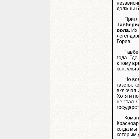
независи
должны б
Пригл
Тавбери
оола
. И
легендар
Горев.
Тавбе
года. Где
к тому в
консульта
Но вс
газеты, к
включая и
Хотя и п
не стал. 
государс
Кома
Красноар
когда мы
которым у