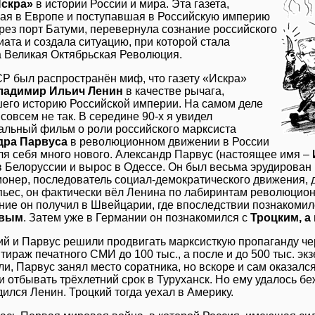
скра»
в истории России и мира. Эта газета,
ая в Европе и поступавшая в Российскую империю
рез порт Батуми, перевернула сознание российского
ата и создала ситуацию, при которой стала
 Великая Октябрьская Революция.
Р был распространён миф, что газету «Искра»
ладимир Ильич Ленин
в качестве рычага,
его историю Российской империи. На самом деле
совсем не так. В середине 90-х я увидел
альный фильм о роли российского марксиста
дра Парвуса
в революционном движении в России
для себя много нового. Александр Парвус (настоящее имя –
в Белоруссии и вырос в Одессе. Он был весьма эрудирован 
онер, последователь социал-демократического движения, 
 пьес, он фактически вёл Ленина по лабиринтам революцио
ние он получил в Швейцарии, где впоследствии познакомил
овым
. Затем уже в Германии он познакомился с
Троцким, а
ий и Парвус решили продвигать марксисткую пропаганду ч
тираж печатного СМИ до 100 тыс., а после и до 500 тыс. эк
и, Парвус занял место соратника, но вскоре и сам оказался
 отбывать трёхлетний срок в Туруханск. Но ему удалось беж
ился Ленин. Троцкий тогда уехал в Америку.