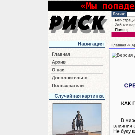
«Мы попаде
Логин:
Регистраци
Забыли па
Помощь
Навигация
Главная
->
А
Главная
Архив
О нас
Дополнительно
СР
Пользователи
Случайная картинка
КАК 
В мир
влияния 
Не буду 