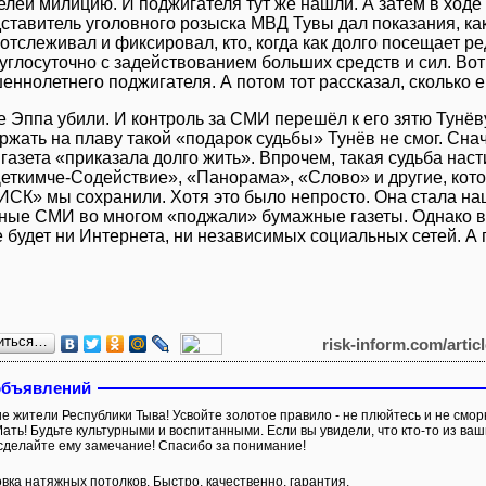
елей милицию. И поджигателя тут же нашли. А затем в ходе
ставитель уголовного розыска МВД Тувы дал показания, как
 отслеживал и фиксировал, кто, когда как долго посещает р
углосуточно с задействованием больших средств и сил. Вот
ннолетнего поджигателя. А потом тот рассказал, сколько е
 Эппа убили. И контроль за СМИ перешёл к его зятю Тунёву.
ржать на плаву такой «подарок судьбы» Тунёв не смог. Сна
 газета «приказала долго жить». Впрочем, такая судьба наст
Деткимче-Содействие», «Панорама», «Слово» и другие, кот
РИСК» мы сохранили. Хотя это было непросто. Она стала 
ные СМИ во многом «поджали» бумажные газеты. Однако вре
 будет ни Интернета, ни независимых социальных сетей. А 
иться…
risk-inform.com/artic
объявлений
е жители Республики Тыва! Усвойте золотое правило - не плюйтесь и не смор
ать! Будьте культурными и воспитанными. Если вы увидели, что кто-то из ва
 сделайте ему замечание! Спасибо за понимание!
вка натяжных потолков. Быстро, качественно, гарантия.