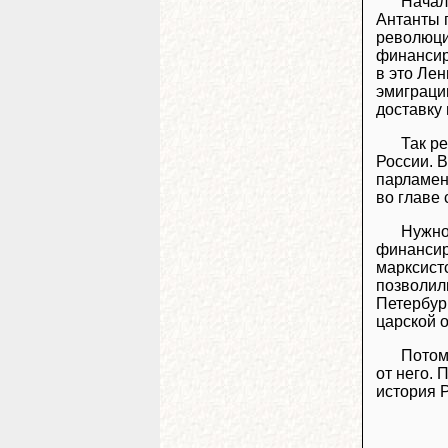
Начал
Антанты 
революци
финансир
в это Ле
эмиграци
доставку
Так р
России. 
парламент
во главе 
Нужно
финансир
марксист
позволил
Петербург
царской 
Потом
от него.
история 