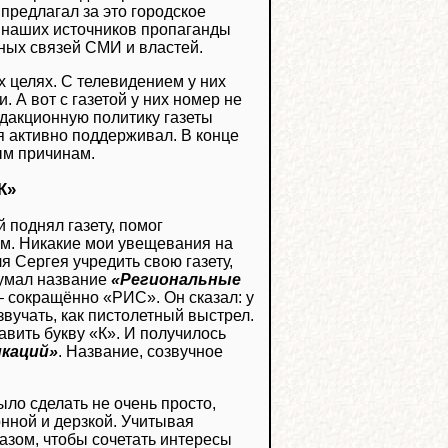
 предлагал за это городское
т наших источников пропаганды
нных связей СМИ и властей.
х целях. С телевидением у них
. А вот с газетой у них номер не
едакционную политику газеты
ия активно поддерживал. В конце
ым причинам.
К»
 поднял газету, помог
ым. Никакие мои увещевания на
я Сергея учредить свою газету,
думал название
«Региональные
– сокращённо «РИС». Он сказал: у
звучать, как пистолетный выстрел.
авить букву «К». И получилось
каций»
. Название, созвучное
.
ыло сделать не очень просто,
онной и дерзкой. Учитывая
азом, чтобы сочетать интересы