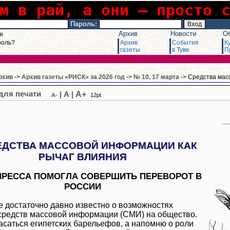
м в рай, а они – просто 
Пароль:
Архив
Новости
О
я
роль?
Архив
События
К
газеты
в Туве
П
рхив
->
Архив газеты «РИСК» за 2026 год
->
№ 10, 17 марта
-> Средства мас
A+
|
A
|
A-
12pt
В
ЕДСТВА МАССОВОЙ ИНФОРМАЦИИ КАК
РЫЧАГ ВЛИЯНИЯ
ПРЕССА ПОМОГЛА СОВЕРШИТЬ ПЕРЕВОРОТ В
РОССИИ
е достаточно давно известно о возможностях
средств массовой информации (СМИ) на общество.
касаться египетских барельефов, а напомню о роли