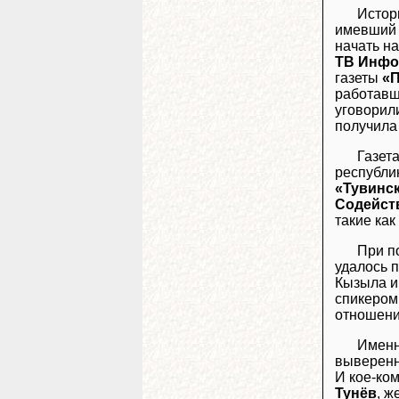
Истор
имевший 
начать н
ТВ Инф
газеты
«
работавш
уговорил
получила 
Газет
республи
«Тувинс
Содейст
такие как
При п
удалось 
Кызыла и
спикером
отношени
Именн
выверенн
И кое-ком
Тунёв
, 