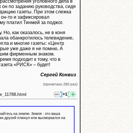
 рассмотрения уголовного дела в
 он по заданию руководства, сидя
едакцию газеты. При этом слежка
 он-то и зафиксировал
му платил Тинмей за поджог.
 Но, как оказалось, не в коня
чала обанкротилось телевидение,
игла и многие газеты: «Центр
орые уже даже я не помню. А
нашим фирменным знаком.
мя подходит к тому, что в
газета «РИСК» – будет!
Сергей Конвиз
(прочитано 280 раз)
+1
le_11788.html
кайтесь на землю. Земля - это ваша
ших друзей плюнул или высморкался на