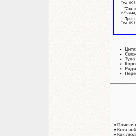
Тел. 891
"Скатэ
г.Кызыл,
Профес
Тел. 891
Цита
Свеж
Тува
Коро
Ради
Пере
»
Поиски 
»
Кого со
»
Как люд