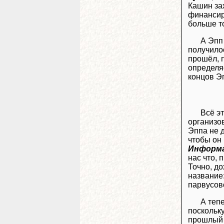
Кашин зах
финансир
больше т
А Эпп
получилос
прошёл, п
определяе
концов Э
Всё эт
организо
Эппа не 
чтобы он 
Информ
нас что, 
Точно, до
название
парвусов
А теп
поскольку
прошлый 