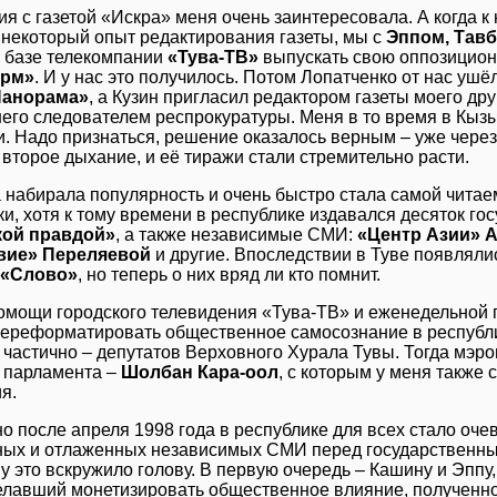
ия с газетой «Искра» меня очень заинтересовала. А когда 
некоторый опыт редактирования газеты, мы с
Эппом, Тав
а базе телекомпании
«Тува-ТВ»
выпускать свою оппозицион
орм»
. И у нас это получилось. Потом Лопатченко от нас ушё
Панорама»
, а Кузин пригласил редактором газеты моего др
его следователем респрокуратуры. Меня в то время в Кызы
и. Надо признаться, решение оказалось верным – уже через
второе дыхание, и её тиражи стали стремительно расти.
а набирала популярность и очень быстро стала самой читае
ки, хотя к тому времени в республике издавался десяток г
кой правдой»
, а также независимые СМИ:
«Центр Азии» А
вие» Переляевой
и другие. Впоследствии в Туве появляли
«Слово»
, но теперь о них вряд ли кто помнит.
омощи городского телевидения «Тува-ТВ» и еженедельной
переформатировать общественное самосознание в республи
 частично – депутатов Верховного Хурала Тувы. Тогда мэр
 парламента –
Шолбан Кара-оол
, с которым у меня также
я.
о после апреля 1998 года в республике для всех стало оч
ых и отлаженных независимых СМИ перед государственны
у это вскружило голову. В первую очередь – Кашину и Эппу
желавший монетизировать общественное влияние, полученн