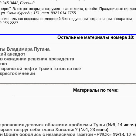
3 345 3442, Евгений
нерго". Электротовары, инструмент, сантехника, крепёж. Праздничные гирля
 ул. Оюна Курседи, 151, тел. 8923 014 7755
сиональная покраска помещений безвоздушным покрасочным аппаратом.
3 356 2227
Остальные материалы номера 10:
ты Владимира Путина
ий анекдот
 в ожидании решения президента
тко
 иранской нефти Трамп готов на всё
крёсток мнений
Материалы по теме:
пропавших девочек обнажили проблемы Тувы
(№6, 14 июля)
бирает вокруг себя глава Ховалыг?
(№4, 23 июня)
и Шойгу боролись с независимой газетой «РИСК»
(№18, 12 м