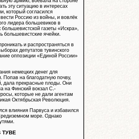
льную армию, воевала на стороне
ать эту ситуацию в интересах
и, который согласился
ести Россию из войны, и вовлёк
ого лидера большевиков в
к большевистской газеты «Искра»,
сь большевистские ячейки.
проникать и распространяться в
выборах депутатов тувинского
ание оппозиции «Единой России»
вания немецких денег для
 Попав на благодатную почву,
й, дала прекрасные плоды. Они
 на Финский вокзал С.-
тросы, которые не дали агентам
ликая Октябрьская Революция.
лся влияния Парвуса и избавился
 Средиземном море. Однако
утями.
 ТУВЕ