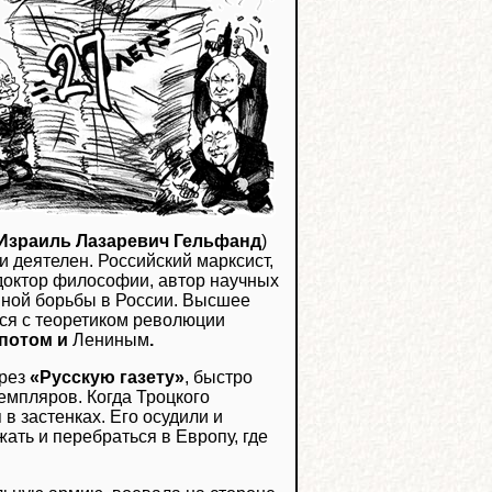
Израиль Лазаревич Гельфанд
)
и деятелен. Российский марксист,
доктор философии, автор научных
нной борьбы в России. Высшее
ся с теоретиком революции
 потом и
Лениным
.
ерез
«Русскую газету»
, быстро
земпляров. Когда Троцкого
 в застенках. Его осудили и
ать и перебраться в Европу, где