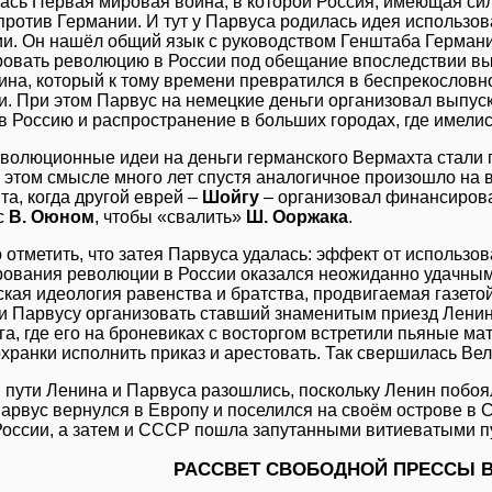
ась Первая мировая война, в которой Россия, имеющая си
против Германии. И тут у Парвуса родилась идея использов
и. Он нашёл общий язык с руководством Генштаба Германи
овать революцию в России под обещание впоследствии выв
нина, который к тому времени превратился в беспрекословн
и. При этом Парвус на немецкие деньги организовал выпус
 в Россию и распространение в больших городах, где имели
еволюционные идеи на деньги германского Вермахта стали 
В этом смысле много лет спустя аналогичное произошло на 
а, когда другой еврей –
Шойгу
– организовал финансиров
с
В. Оюном
, чтобы «свалить»
Ш. Ооржака
.
 отметить, что затея Парвуса удалась: эффект от использо
ования революции в России оказался неожиданно удачным.
ская идеология равенства и братства, продвигаемая газето
и Парвусу организовать ставший знаменитым приезд Ленина
а, где его на броневиках с восторгом встретили пьяные ма
охранки исполнить приказ и арестовать. Так свершилась Ве
 пути Ленина и Парвуса разошлись, поскольку Ленин побоя
 Парвус вернулся в Европу и поселился на своём острове в
России, а затем и СССР пошла запутанными витиеватыми п
РАССВЕТ СВОБОДНОЙ ПРЕССЫ В