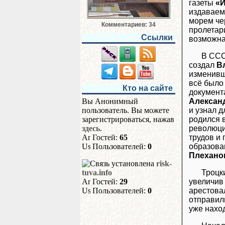
газеты
«И
издаваем
морем че
Комментариев: 34
пролетари
Ссылки
возможна
В ССС
создал
В
изменивш
всё было 
Кто на сайте
документ
Алексан
Вы Анонимный
и узнал 
пользователь. Вы можете
родился 
зарегистрироваться, нажав
революци
здесь
.
трудов и
Гостей:
65
образова
Пользователей:
0
Плехан
risk-
Троцк
tuva.info
увеличив 
Гостей:
29
арестовал
Пользователей:
0
отправили
уже наход