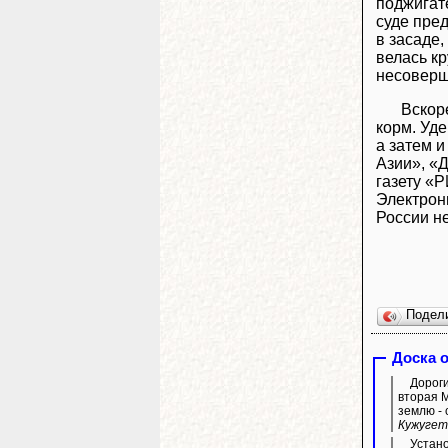
поджигат
суде пред
в засаде,
велась кр
несоверше
Вскоре
корм. Уде
а затем и
Азии», «
газету «
Электрон
России не
Подел
Доска 
Дороги
вторая М
землю -
Кужугет
Устано