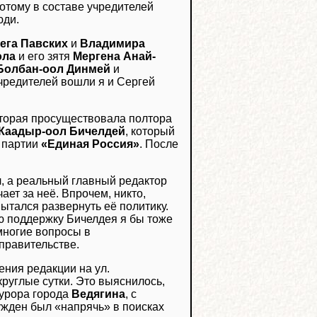
отому в составе учредителей
юди.
ега Павских
и
Владимира
ола
и его зятя
Мергена Анай-
Болбан-оол Динмей
и
учредителей вошли я и Сергей
которая просуществовала полтора
Каадыр-оол Бичелдей
, который
т партии
«Единая Россия»
. После
л, а реальный главный редактор
ает за неё. Впрочем, никто,
ытался развернуть её политику.
ую поддержку Бичелдея я бы тоже
 многие вопросы в
правительстве.
ния редакции на ул.
руглые сутки. Это выяснилось,
курора города
Ведягина
, с
ужден был «напрячь» в поисках