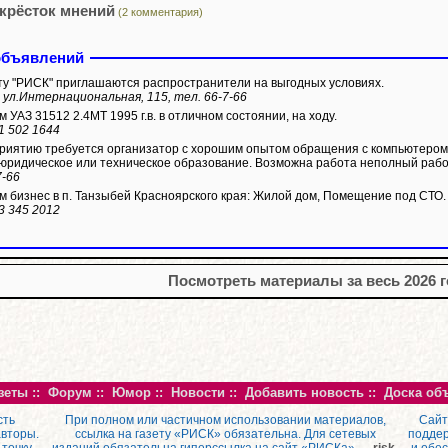
крёсток мнений
(2 комментария)
объявлений
ту "РИСК" приглашаются распространители на выгодных условиях.
 ул.Интернациональная, 115, тел. 66-7-66
 УАЗ 31512 2.4МТ 1995 г.в. в отличном состоянии, на ходу.
1 502 1644
иятию требуется организатор с хорошим опытом обращения с компьютером
юридическое или техническое образование. Возможна работа неполный рабо
7-66
 бизнес в п. Танзыбей Красноярского края: Жилой дом, Помещение под СТО.
3 345 2012
Посмотреть материалы за весь 2026 
зеты
::
Форум
::
Юмор
::
Новости
::
Добавить новость
::
Доска об
сть
При полном или частичном использовании материалов,
Сайт
авторы.
ссылка на газету «РИСК» обязательна. Для сетевых
поддер