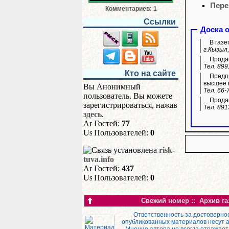
Пере
Комментариев: 1
Ссылки
Доска 
В газе
г.Кызыл,
Продам
Тел. 899
Кто на сайте
Предпр
высшее 
Вы Анонимный
Тел. 66-
пользователь. Вы можете
Продам
зарегистрироваться, нажав
Тел. 891
здесь
.
Гостей:
77
Пользователей:
0
risk-
tuva.info
Гостей:
437
Пользователей:
0
Свежий номер
::
Архив га
Ответственность за достоверно
опубликованных материалов несут 