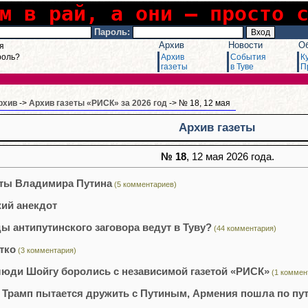
м в рай, а они – просто 
Пароль:
Архив
Новости
О
я
роль?
Архив
События
К
газеты
в Туве
П
рхив
->
Архив газеты «РИСК» за 2026 год
-> № 18, 12 мая
Архив газеты
№ 18
, 12 мая 2026 года.
ты Владимира Путина
(5 комментариев)
ий анекдот
ы антипутинского заговора ведут в Туву?
(44 комментария)
тко
(3 комментария)
люди Шойгу боролись с независимой газетой «РИСК»
(1 коммен
 Трамп пытается дружить с Путиным, Армения пошла по пу