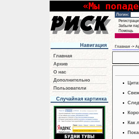
«Мы попаде
Логин:
Регистраци
Забыли па
Помощь
Навигация
Главная
->
А
Главная
Архив
О нас
Дополнительно
Цита
Пользователи
Свеж
Случайная картинка
След
Коро
Как 
Пока