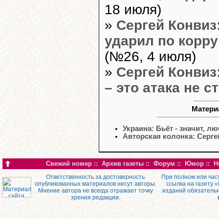
18 июля)
»
Сергей Конвиз
ударил по корр
(№26, 4 июля)
»
Сергей Конвиз
– это атака не с
Матери
Украина: Бьёт - значит, л
Авторская колонка: Серг
Свежий номер
::
Архив газеты
::
Форум
::
Юмор
::
Н
Ответственность за достоверность
При полном или час
опубликованных материалов несут авторы.
ссылка на газету 
Мнение автора не всегда отражает точку
изданий обязатель
зрения редакции.