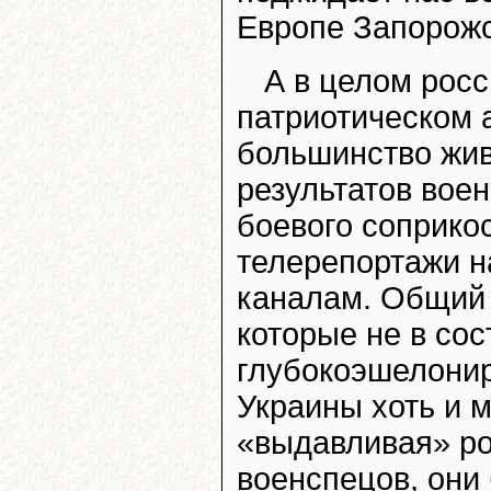
Европе Запорож
А в целом рос
патриотическом 
большинство жив
результатов вое
боевого соприко
телерепортажи н
каналам. Общий 
которые не в со
глубокоэшелонир
Украины хоть и м
«выдавливая» р
военспецов, они 