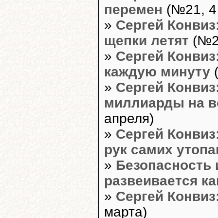
перемен
(№21, 4
»
Сергей Конвиз:
щепки летят
(№20
»
Сергей Конвиз
каждую минуту
(
»
Сергей Конвиз
миллиарды на в
апреля)
»
Сергей Конвиз
рук самих утоп
»
Безопасность 
развеивается ка
»
Сергей Конвиз
марта)