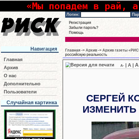
«Мы попадем в рай, а
Логин:
Пар
Регистрация
Забыли пароль?
Помощь
Навигация
Главная
->
Архив
->
Архив газеты «РИСК
российскую реальность
Главная
A
|
A
|
A-
Архив
О нас
Дополнительно
Пользователи
СЕРГЕЙ К
Случайная картинка
ИЗМЕНИТЬ