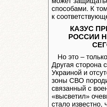
может защищать
способами. К том
к соответствующ
КАЗУС ПР
РОССИИ 
СЕ
Но это – тольк
Другая сторона с
Украиной и отсу
зоны СВО породи
связанный с во
«высветил» очев
стало известно, 