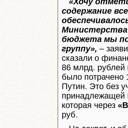
«Хочу отмети
содержание вс
обеспечивалось
Министерства 
бюджета мы п
группу»,
– заяв
сказали о финан
86 млрд. рублей 
было потрачено 1
Путин. Это без 
принадлежащей 
которая через
«В
руб.