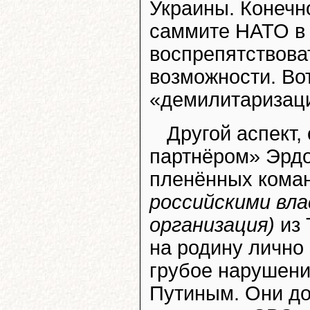
Украины. Конечн
саммите НАТО в 
воспрепятствоват
возможности. Во
«демилитаризаци
Другой аспект
партнёром» Эрдо
пленённых кома
российскими вл
организация)
из 
на родину лично
грубое нарушени
Путиным. Они до