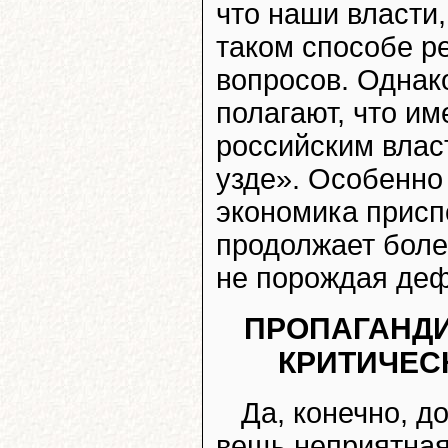
что наши власти,
таком способе р
вопросов. Однак
полагают, что и
российским влас
узде». Особенно 
экономика присп
продолжает боле
не порождая деф
ПРОПАГАНДИ
КРИТИЧЕС
Да, конечно, д
вещь неприятная.