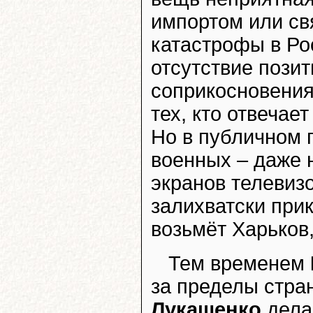
импортом или св
катастрофы в Ро
отсутствие пози
соприкосновения
тех, кто отвечае
Но в публичном п
военных – даже 
экранов телевиз
залихватски при
возьмёт Харьков,
Тем временем
за пределы стра
Лукашенко
делае