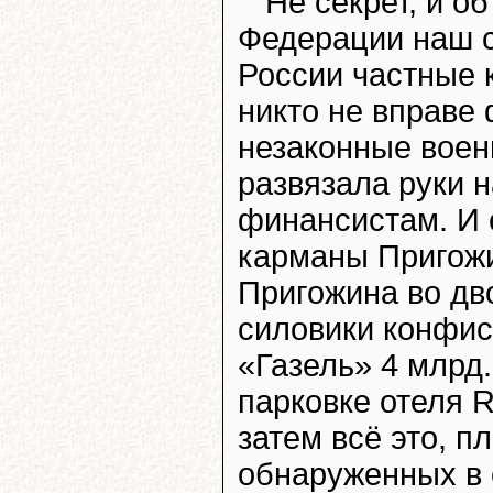
Не секрет, и о
Федерации наш 
России частные 
никто не вправе
незаконные вое
развязала руки 
финансистам. И 
карманы Пригожи
Пригожина во дв
силовики конфис
«Газель» 4 млрд.
парковке отеля R
затем всё это, п
обнаруженных в 