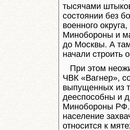
тысячами штыков
состоянии без б
военного округа
Минобороны и ма
до Москвы. А та
начали строить 
При этом неож
ЧВК «Вагнер», с
выпущенных из т
дееспособны и д
Минобороны РФ. 
население захва
относится к мят