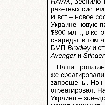
HAWK
, беспило
ракетных систем
И вот – новое с
Украине новую п
$800 млн., в ко
снаряды, в том 
БМП
Bradley
и с
Avenger
и
Stinger
Наши пропага
же среагировали
запрещены. Но н
отреагировал. На
Украина – завед