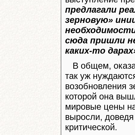
предлагали ре
зерновую» ини
необходимости
сюда пришли н
каких-то дарах
В общем, оказа
так уж нуждаются
возобновления з
которой она вышл
мировые цены на
выросли, доведя
критической.