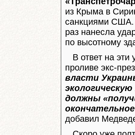
«Транспетрочар
из Крыма в Сирию
санкциями США. 
раз нанесла удар
по высотному зд
В ответ на эти
проливе экс-пре
власти Украи
экологическую
должны «получ
окончательное 
добавил Медвед
Скоро уже полт