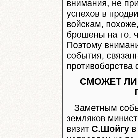
внимания, не пр
успехов в продв
войскам, похоже,
брошены на то, 
Поэтому вниман
события, связан
противоборства 
СМОЖЕТ ЛИ
Заметным собы
земляков минист
визит
С.Шойгу
в