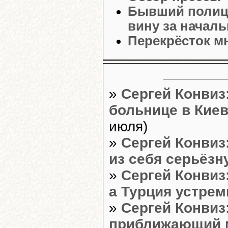
Бывший полице
вину за началь
Перекрёсток м
»
Сергей Конвиз
больнице в Кие
июля)
»
Сергей Конвиз
из себя серьёз
»
Сергей Конвиз
а Турция устрем
»
Сергей Конвиз
приближающий м