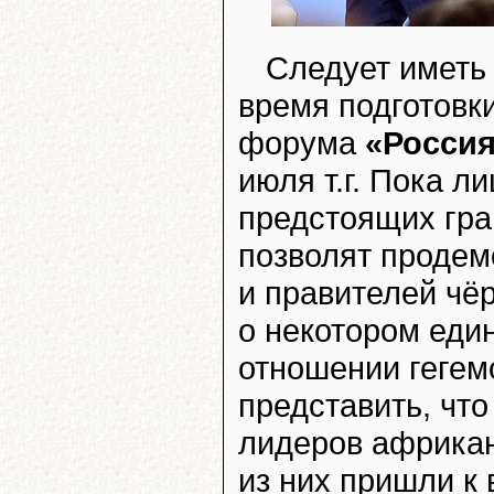
Следует иметь 
время подготовк
форума
«Россия
июля т.г. Пока л
предстоящих гра
позволят продем
и правителей чё
о некотором еди
отношении гегем
представить, что
лидеров африкан
из них пришли к 