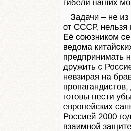
гибели наших мо
Задачи – не из
от СССР, нельзя
Её союзником се
ведома китайски
предпринимать не
дружить с Россие
невзирая на бра
пропагандистов, 
готовы нести убы
европейских сан
Россией 2000 го
взаимной защите