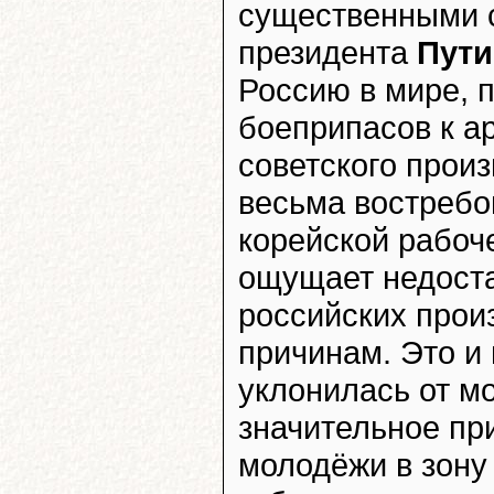
существенными с
президента
Пути
Россию в мире, 
боеприпасов к а
советского произ
весьма востребо
корейской рабоч
ощущает недоста
российских прои
причинам. Это и
уклонилась от м
значительное пр
молодёжи в зону