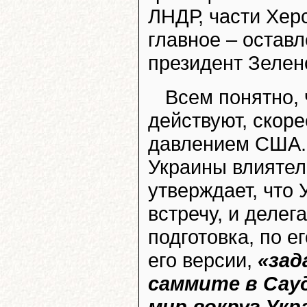
ЛНДР, части Хер
главное – остав
президент Зелен
Всем понятно, 
действуют, скоре
давлением США.
Украины влияте
утверждает, что 
встречу, и делег
подготовка, по е
его версии,
«зад
саммите в Сау
мир вокруг Укр