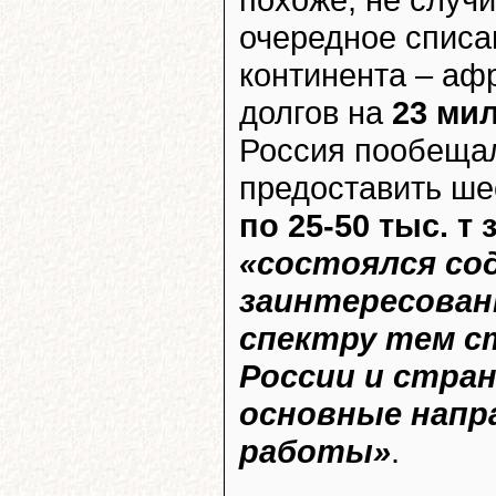
очередное списа
континента – аф
долгов на
23 ми
Россия пообещал
предоставить ше
по 25-50 тыс. т 
«состоялся со
заинтересован
спектру тем с
России и стра
основные напр
работы»
.