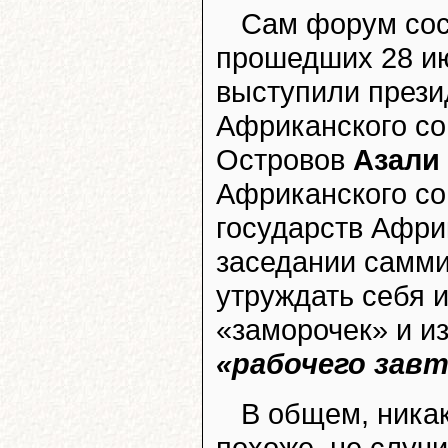
Сам форум сос
прошедших 28 ию
выступили прези
Африканского со
Островов
Азали
Африканского с
государств Афри
заседании самми
утруждать себя и
«заморочек» и и
«рабочего завт
В общем, ника
похоже, не случи