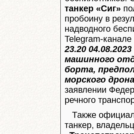
танкер «Сиг»
по
пробоину в резул
надводного бесп
Telegram-канале
23.20 04.08.202
машинного отд
борта, предпо
морского дрон
заявлении Федер
речного транспор
Также официал
танкер, владель