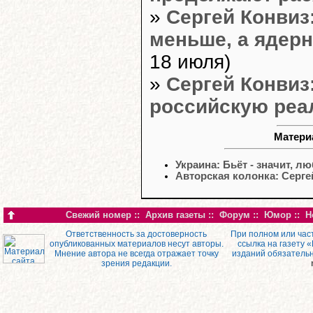
»
Сергей Конвиз
меньше, а ядерн
18 июля)
»
Сергей Конвиз
российскую реа
Матери
Украина: Бьёт - значит, л
Авторская колонка: Серг
Свежий номер
::
Архив газеты
::
Форум
::
Юмор
::
Н
Ответственность за достоверность
При полном или час
опубликованных материалов несут авторы.
ссылка на газету 
Мнение автора не всегда отражает точку
изданий обязатель
зрения редакции.