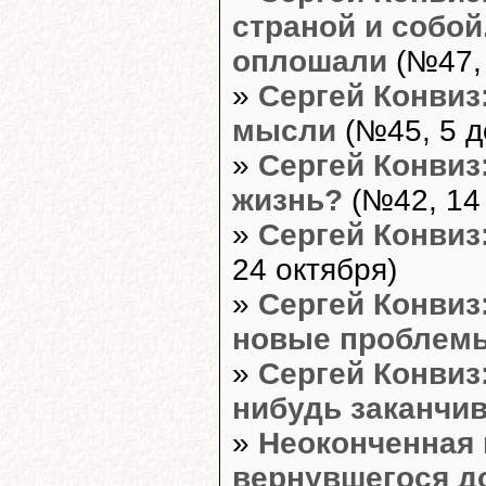
страной и собо
оплошали
(№47, 
»
Сергей Конвиз
мысли
(№45, 5 д
»
Сергей Конвиз
жизнь?
(№42, 14
»
Сергей Конвиз
24 октября)
»
Сергей Конвиз
новые проблем
»
Сергей Конвиз
нибудь заканчи
»
Неоконченная 
вернувшегося д