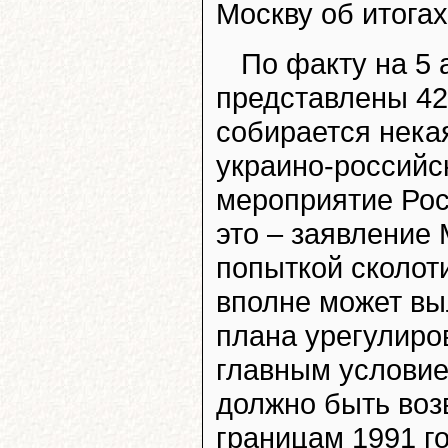
Москву об итога
По факту на 5 
представлены 42 
собирается нека
украино-российск
мероприятие Рос
это – заявление
попыткой сколот
вполне может вы
плана урегулиров
главным условие
должно быть воз
границам 1991 го