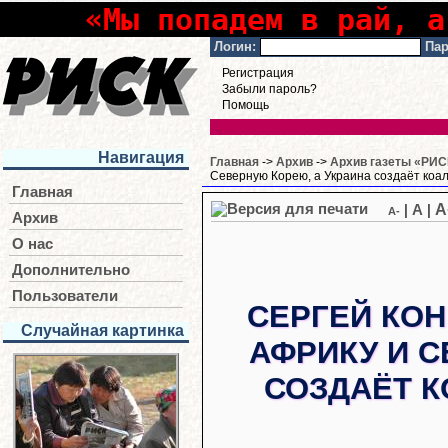
«Мы попадем в рай, а
Логин:
Пар
Регистрация
Забыли пароль?
Помощь
Навигация
Главная
->
Архив
->
Архив газеты «РИСК
Северную Корею, а Украина создаёт коа
Главная
A
|
A
|
A-
Архив
О нас
Дополнительно
Пользователи
СЕРГЕЙ КОН
Случайная картинка
АФРИКУ И С
СОЗДАЁТ 